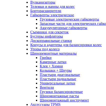
Вулканизаторы
Тележки и ванны для колес
Борторасширители
Гайковерты электрические
Грузовые электрические гайковерты
Запасные части для электрических гайк
Аккумуляторные гайковерты
Съемники для секреток
Бустеры инфляторы
Дископравильные станки
Конусы и адаптеры для балансировки колес
Упоры под колесо
Шиноремонтные материалы
Грибки
Камерные латки
Клея + Химия
Колышки + Шнуры
Пластыри диагональные
Пластыри радиальные
Универсальные латки
Вентили
Грузики балансировочные
Шиномонтажные пасты
Шиномонтажный инструмент
Аксессуары TPMS