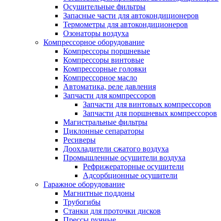
Осушительные фильтры
Запасные части для автокондиционеров
Термометры для автокондиционеров
Озонаторы воздуха
Компрессорное оборудование
Компрессоры поршневые
Компрессоры винтовые
Компрессорные головки
Компрессорное масло
Автоматика, реле давления
Запчасти для компрессоров
Запчасти для винтовых компрессоров
Запчасти для поршневых компрессоров
Магистральные фильтры
Циклонные сепараторы
Ресиверы
Доохладители сжатого воздуха
Промышленные осушители воздуха
Рефрижераторные осушители
Адсорбционные осушители
Гаражное оборудование
Магнитные поддоны
Трубогибы
Станки для проточки дисков
Прессы ручные