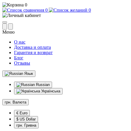
0
0
0
Меню
О нас
Доставка и оплата
Гарантия и возврат
Блог
Отзывы
Язык
Russian
Українська
грн.
Валюта
€ Euro
$ US Dollar
грн. Гривна