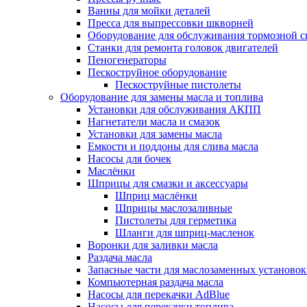
Ванны для мойки деталей
Пресса для выпрессовки шкворней
Оборудование для обслуживания тормозной 
Станки для ремонта головок двигателей
Пеногенераторы
Пескоструйное оборудование
Пескоструйные пистолеты
Оборудование для замены масла и топлива
Установки для обслуживания АКПП
Нагнетатели масла и смазок
Установки для замены масла
Емкости и поддоны для слива масла
Насосы для бочек
Маслёнки
Шприцы для смазки и аксессуары
Шприц маслёнки
Шприцы маслозаливные
Пистолеты для герметика
Шланги для шприц-масленок
Воронки для заливки масла
Раздача масла
Запасные части для маслозаменных установок
Компьютерная раздача масла
Насосы для перекачки AdBlue
Насосы для перекачки топлива