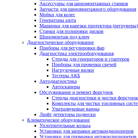
Аксессуары для шиномонтажных станков
Запчасти для шиномонтажного оборудования
Мойки для колес
Генераторы азота
Машинки для нарезки протектора (регруверы)
Станки для полировки дисков
Шиномонтаж под ключ
Диагностическое оборудование
Приборы для регулировки фар
Диагностика электрооборудования
Стенды для генераторов и стартеров
Приборы для проверки свечей
Нагрузочные вилки
Тестеры АКБ
Автодиагностика
Автосканеры
Обслуживание и ремонт форсунок
Стенды диагностики и чистки форсунок
Комплекты для чистки топливных сист
Ультразвуковые ванны
Люфт детекторы подвески
Климатическое оборудование
Уплотнительные кольца
Установки для заправки автокондиционеров
Установки для промывки автокондиционеров