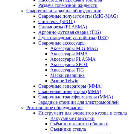
Раздача тормозной жидкости
Сварочное и зарядное оборудование
Сварочные полуавтоматы (MIG-MAG)
Споттеры (SPOT)
Плазморезы (PLASMA)
Аргонно-дуговая сварка (TIG)
Пуско-зарядные устройства (ПЗУ)
Сварочные аксессуары
Аксессуары MIG-MAG
Аксессуары MMA
Аксессуары PLASMA
Аксессуары SPOT
Аксессуары TIG
Маски сварщика
Разное Telwin
Сварочные генераторы (MMA)
Сварочные инверторы (MMA)
Сварочные трансформаторы (MMA)
Зарядные станции для электромобилей
Рихтовочное оборудование
Инструмент для элементов кузова и стекла
Вакуумные присоски
Съёмники клипс и обшивки
Съемники стекла