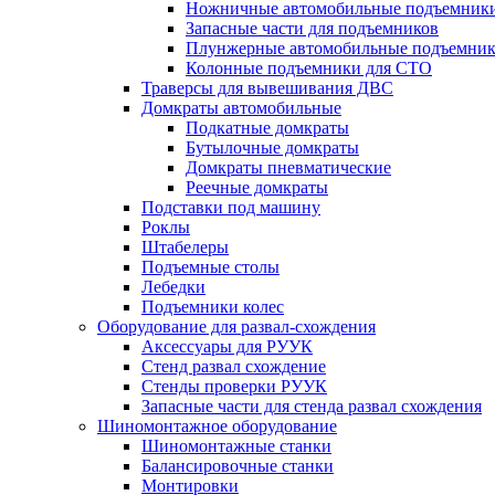
Ножничные автомобильные подъемник
Запасные части для подъемников
Плунжерные автомобильные подъемни
Колонные подъемники для СТО
Траверсы для вывешивания ДВС
Домкраты автомобильные
Подкатные домкраты
Бутылочные домкраты
Домкраты пневматические
Реечные домкраты
Подставки под машину
Роклы
Штабелеры
Подъемные столы
Лебедки
Подъемники колес
Оборудование для развал-схождения
Аксессуары для РУУК
Стенд развал схождение
Стенды проверки РУУК
Запасные части для стенда развал схождения
Шиномонтажное оборудование
Шиномонтажные станки
Балансировочные станки
Монтировки