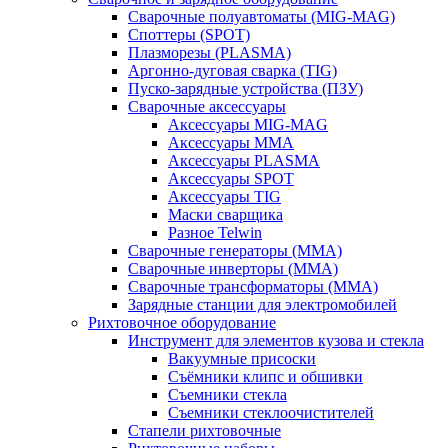
Сварочные полуавтоматы (MIG-MAG)
Споттеры (SPOT)
Плазморезы (PLASMA)
Аргонно-дуговая сварка (TIG)
Пуско-зарядные устройства (ПЗУ)
Сварочные аксессуары
Аксессуары MIG-MAG
Аксессуары MMA
Аксессуары PLASMA
Аксессуары SPOT
Аксессуары TIG
Маски сварщика
Разное Telwin
Сварочные генераторы (MMA)
Сварочные инверторы (MMA)
Сварочные трансформаторы (MMA)
Зарядные станции для электромобилей
Рихтовочное оборудование
Инструмент для элементов кузова и стекла
Вакуумные присоски
Съёмники клипс и обшивки
Съемники стекла
Съемники стеклоочистителей
Стапели рихтовочные