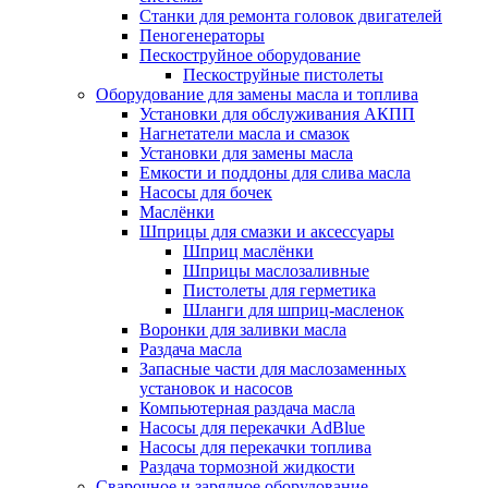
Станки для ремонта головок двигателей
Пеногенераторы
Пескоструйное оборудование
Пескоструйные пистолеты
Оборудование для замены масла и топлива
Установки для обслуживания АКПП
Нагнетатели масла и смазок
Установки для замены масла
Емкости и поддоны для слива масла
Насосы для бочек
Маслёнки
Шприцы для смазки и аксессуары
Шприц маслёнки
Шприцы маслозаливные
Пистолеты для герметика
Шланги для шприц-масленок
Воронки для заливки масла
Раздача масла
Запасные части для маслозаменных
установок и насосов
Компьютерная раздача масла
Насосы для перекачки AdBlue
Насосы для перекачки топлива
Раздача тормозной жидкости
Сварочное и зарядное оборудование