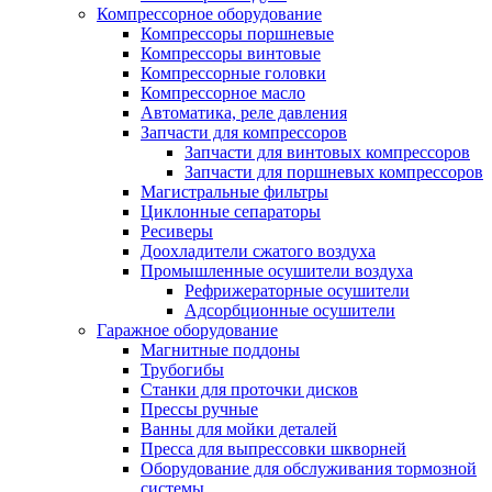
Компрессорное оборудование
Компрессоры поршневые
Компрессоры винтовые
Компрессорные головки
Компрессорное масло
Автоматика, реле давления
Запчасти для компрессоров
Запчасти для винтовых компрессоров
Запчасти для поршневых компрессоров
Магистральные фильтры
Циклонные сепараторы
Ресиверы
Доохладители сжатого воздуха
Промышленные осушители воздуха
Рефрижераторные осушители
Адсорбционные осушители
Гаражное оборудование
Магнитные поддоны
Трубогибы
Станки для проточки дисков
Прессы ручные
Ванны для мойки деталей
Пресса для выпрессовки шкворней
Оборудование для обслуживания тормозной
системы