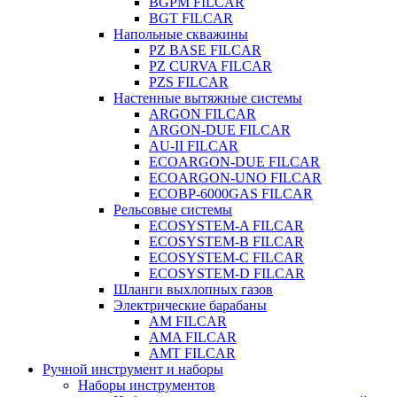
BGPM FILCAR
BGT FILCAR
Напольные скважины
PZ BASE FILCAR
PZ CURVA FILCAR
PZS FILCAR
Настенные вытяжные системы
ARGON FILCAR
ARGON-DUE FILCAR
AU-II FILCAR
ECOARGON-DUE FILCAR
ECOARGON-UNO FILCAR
ECOBP-6000GAS FILCAR
Рельсовые системы
ECOSYSTEM-A FILCAR
ECOSYSTEM-B FILCAR
ECOSYSTEM-C FILCAR
ECOSYSTEM-D FILCAR
Шланги выхлопных газов
Электрические барабаны
AM FILCAR
AMA FILCAR
AMT FILCAR
Ручной инструмент и наборы
Наборы инструментов