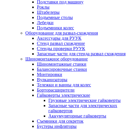
Подставки под машину
Роклы
Штабелеры
Подъемные столы
Лебедки
Подъемники колес
Оборудование для развал-схождения
Аксессуары для РУУК
Стенд развал схождение
Стенды проверки РУУК
Запасные части для стенда развал схождения
Шиномонтажное оборудование
Шиномонтажные станки
Балансировочные станки
Монтировки
Вулканизаторы
Тележки и ванны для колес
Борторасширители
Гайковерты электрические
Грузовые электрические гайковерты
Запасные части для электрических
гайковертов
Аккумуляторные гайковерты
Съемники для секреток
Бустеры инфляторы