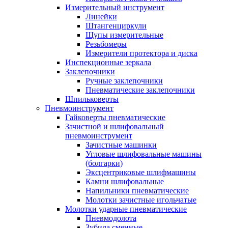
Измерительный инструмент
Линейки
Штангенциркули
Щупы измерительные
Резьбомеры
Измерители протектора и диска
Инспекционные зеркала
Заклепочники
Ручные заклепочники
Пневматические заклепочники
Шпильковерты
Пневмоинструмент
Гайковерты пневматические
Зачистной и шлифовальный
пневмоинструмент
Зачистные машинки
Угловые шлифовальные машины
(болгарки)
Эксцентриковые шлифмашины
Камни шлифовальные
Напильники пневматические
Молотки зачистные игольчатые
Молотки ударные пневматические
Пневмодолота
Зубила сменные