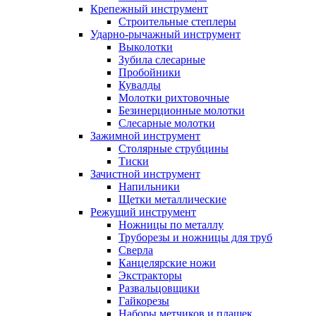
Крепежный инструмент
Строительные степлеры
Ударно-рычажный инструмент
Выколотки
Зубила слесарные
Пробойники
Кувалды
Молотки рихтовочные
Безинерционные молотки
Слесарные молотки
Зажимной инструмент
Столярные струбцины
Тиски
Зачистной инструмент
Напильники
Щетки металлические
Режущий инструмент
Ножницы по металлу
Труборезы и ножницы для труб
Сверла
Канцелярские ножи
Экстракторы
Развальцовщики
Гайкорезы
Наборы метчиков и плашек