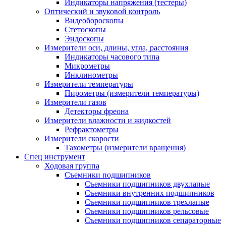
Индикаторы напряжения (тестеры)
Оптический и звуковой контроль
Видеобороскопы
Стетоскопы
Эндоскопы
Измерители оси, длины, угла, расстояния
Индикаторы часового типа
Микрометры
Инклинометры
Измерители температуры
Пирометры (измерители температуры)
Измерители газов
Детекторы фреона
Измерители влажности и жидкостей
Рефрактометры
Измерители скорости
Тахометры (измерители вращения)
Спец инструмент
Ходовая группа
Съемники подшипников
Съемники подшипников двухлапые
Съемники внутренних подшипников
Съемники подшипников трехлапые
Съемники подшипников рельсовые
Съемники подшипников сепараторные