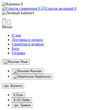
0
0
0
Меню
О нас
Доставка и оплата
Гарантия и возврат
Блог
Отзывы
Язык
Russian
Українська
грн.
Валюта
€ Euro
$ US Dollar
грн. Гривна