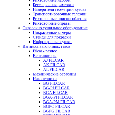
Рихтовочные наборы
Бессварочная рихтовка
Измерители геометрии кузова
Транспортировочные тележки
Рихтовочные приспособления
Рихтовочные оправы
Окрасочно сушильное оборудование
Покрасочные камеры
Стенды для покраски
Инфракрасные сушки
Вытяжка выхлопных газов
Filcar - разное
Вентиляторы
AJ FILCAR
AK FILCAR
AL FILCAR
Механические барабаны
Наконечники
BG FILCAR
BG-PI FILCAR
BGA FILCAR
BGA-PI FILCAR
BGA-PM FILCAR
BGPC FILCAR
BGPG FILCAR