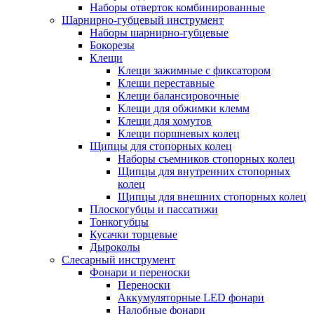
Наборы отверток комбинированные
Шарнирно-губцевый инструмент
Наборы шарнирно-губцевые
Бокорезы
Клещи
Клещи зажимные с фиксатором
Клещи переставные
Клещи балансировочные
Клещи для обжимки клемм
Клещи для хомутов
Клещи поршневых колец
Щипцы для стопорных колец
Наборы съемников стопорных колец
Щипцы для внутренних стопорных
колец
Щипцы для внешних стопорных колец
Плоскогубцы и пассатижи
Тонкогубцы
Кусачки торцевые
Дыроколы
Слесарный инструмент
Фонари и переноски
Переноски
Аккумуляторные LED фонари
Налобные фонари