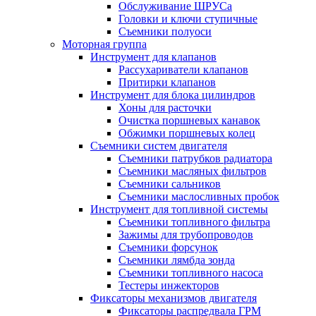
Обслуживание ШРУСа
Головки и ключи ступичные
Съемники полуоси
Моторная группа
Инструмент для клапанов
Рассухариватели клапанов
Притирки клапанов
Инструмент для блока цилиндров
Хоны для расточки
Очистка поршневых канавок
Обжимки поршневых колец
Съемники систем двигателя
Съемники патрубков радиатора
Съемники масляных фильтров
Съемники сальников
Съемники маслосливных пробок
Инструмент для топливной системы
Съемники топливного фильтра
Зажимы для трубопроводов
Съемники форсунок
Съемники лямбда зонда
Съемники топливного насоса
Тестеры инжекторов
Фиксаторы механизмов двигателя
Фиксаторы распредвала ГРМ