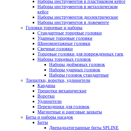
Наборы инструментов в пластиковом кейсе
Наборы инструментов в металлическом
кейсе
Наборы инструментов диэлектрические
Наборы инструментов в ложементе
Головки торцевые и наборы
Стандартные торцевые головки
Ударные торцевые головки
Шиномонтажные головки
Свечные головки
Торцевые головки для поврежденных гаек
Наборы торцевых головок
Наборы дюймовых головок
Наборы ударных головок
Наборы головок стандартные
Трещотки, воротки, удлинители
Карданы
Трещотки механические
Воротки
Удлинители
Переходники для головок
Магнитные и цанговые захваты
Биты и наборы насадок
Биты
Двенадцатигранные биты SPLINE