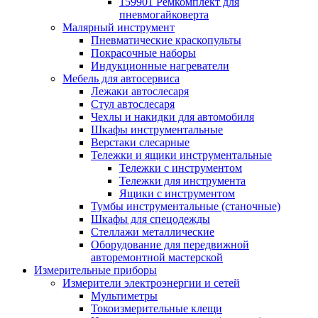
159901 Ремкомплект для
пневмогайковерта
Малярный инструмент
Пневматические краскопульты
Покрасочные наборы
Индукционные нагреватели
Мебель для автосервиса
Лежаки автослесаря
Стул автослесаря
Чехлы и накидки для автомобиля
Шкафы инструментальные
Верстаки слесарные
Тележки и ящики инструментальные
Тележки с инструментом
Тележки для инструмента
Ящики с инструментом
Тумбы инструментальные (станочные)
Шкафы для спецодежды
Стеллажи металлические
Оборудование для передвижной
авторемонтной мастерской
Измерительные приборы
Измерители электроэнергии и сетей
Мультиметры
Токоизмерительные клещи