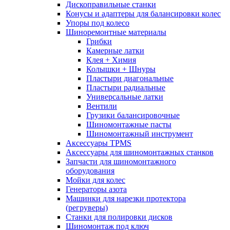
Дископравильные станки
Конусы и адаптеры для балансировки колес
Упоры под колесо
Шиноремонтные материалы
Грибки
Камерные латки
Клея + Химия
Колышки + Шнуры
Пластыри диагональные
Пластыри радиальные
Универсальные латки
Вентили
Грузики балансировочные
Шиномонтажные пасты
Шиномонтажный инструмент
Аксессуары TPMS
Аксессуары для шиномонтажных станков
Запчасти для шиномонтажного
оборудования
Мойки для колес
Генераторы азота
Машинки для нарезки протектора
(регруверы)
Станки для полировки дисков
Шиномонтаж под ключ