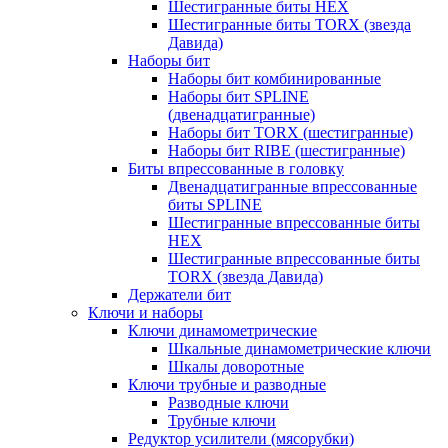
Шестигранные биты HEX
Шестигранные биты TORX (звезда
Давида)
Наборы бит
Наборы бит комбинированные
Наборы бит SPLINE
(двенадцатигранные)
Наборы бит TORX (шестигранные)
Наборы бит RIBE (шестигранные)
Биты впрессованные в головку
Двенадцатигранные впрессованные
биты SPLINE
Шестигранные впрессованные биты
HEX
Шестигранные впрессованные биты
TORX (звезда Давида)
Держатели бит
Ключи и наборы
Ключи динамометрические
Шкальные динамометрические ключи
Шкалы доворотные
Ключи трубные и разводные
Разводные ключи
Трубные ключи
Редуктор усилители (мясорубки)