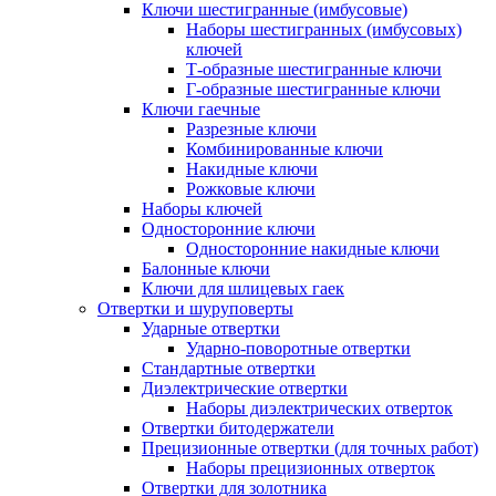
Ключи шестигранные (имбусовые)
Наборы шестигранных (имбусовых)
ключей
Т-образные шестигранные ключи
Г-образные шестигранные ключи
Ключи гаечные
Разрезные ключи
Комбинированные ключи
Накидные ключи
Рожковые ключи
Наборы ключей
Односторонние ключи
Односторонние накидные ключи
Балонные ключи
Ключи для шлицевых гаек
Отвертки и шуруповерты
Ударные отвертки
Ударно-поворотные отвертки
Стандартные отвертки
Диэлектрические отвертки
Наборы диэлектрических отверток
Отвертки битодержатели
Прецизионные отвертки (для точных работ)
Наборы прецизионных отверток
Отвертки для золотника