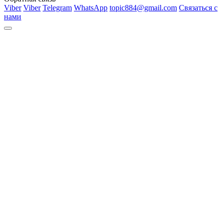
Viber
Viber
Telegram
WhatsApp
topic884@gmail.com
Связаться с
нами