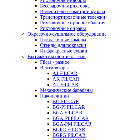
Рихтовочные наборы
Бессварочная рихтовка
Измерители геометрии кузова
Транспортировочные тележки
Рихтовочные приспособления
Рихтовочные оправы
Окрасочно сушильное оборудование
Покрасочные камеры
Стенды для покраски
Инфракрасные сушки
Вытяжка выхлопных газов
Filcar - разное
Вентиляторы
AJ FILCAR
AK FILCAR
AL FILCAR
Механические барабаны
Наконечники
BG FILCAR
BG-PI FILCAR
BGA FILCAR
BGA-PI FILCAR
BGA-PM FILCAR
BGPC FILCAR
BGPG FILCAR