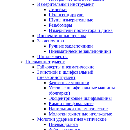
Измерительный инструмент
Линейки
Штангенциркули
Щупы измерительные
Резьбомеры
Измерители протектора и диска
Инспекционные зеркала
Заклепочники
Ручные заклепочники
Пневматические заклепочники
Шпильковерты
Пневмоинструмент
Гайковерты пневматические
Зачистной и шлифовальный
пневмоинструмент
Зачистные машинки
Угловые шлифовальные машины
(болгарки)
Эксцентриковые шлифмашины
Камни шлифовальные
Напильники пневматические
Молотки зачистные игольчатые
Молотки ударные пневматические
Пневмодолота
Зубила сменные