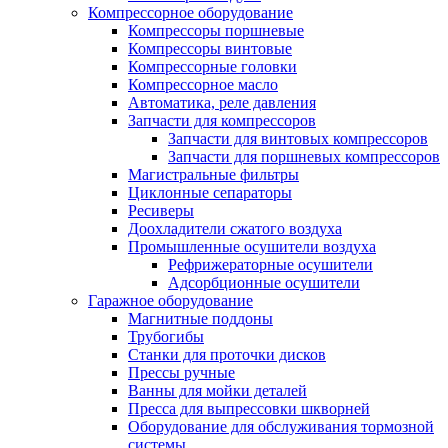
Компрессорное оборудование
Компрессоры поршневые
Компрессоры винтовые
Компрессорные головки
Компрессорное масло
Автоматика, реле давления
Запчасти для компрессоров
Запчасти для винтовых компрессоров
Запчасти для поршневых компрессоров
Магистральные фильтры
Циклонные сепараторы
Ресиверы
Доохладители сжатого воздуха
Промышленные осушители воздуха
Рефрижераторные осушители
Адсорбционные осушители
Гаражное оборудование
Магнитные поддоны
Трубогибы
Станки для проточки дисков
Прессы ручные
Ванны для мойки деталей
Пресса для выпрессовки шкворней
Оборудование для обслуживания тормозной
системы