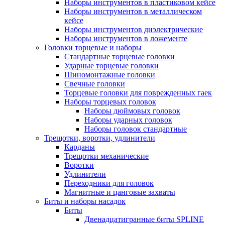
Наборы инструментов в пластиковом кейсе
Наборы инструментов в металлическом
кейсе
Наборы инструментов диэлектрические
Наборы инструментов в ложементе
Головки торцевые и наборы
Стандартные торцевые головки
Ударные торцевые головки
Шиномонтажные головки
Свечные головки
Торцевые головки для поврежденных гаек
Наборы торцевых головок
Наборы дюймовых головок
Наборы ударных головок
Наборы головок стандартные
Трещотки, воротки, удлинители
Карданы
Трещотки механические
Воротки
Удлинители
Переходники для головок
Магнитные и цанговые захваты
Биты и наборы насадок
Биты
Двенадцатигранные биты SPLINE