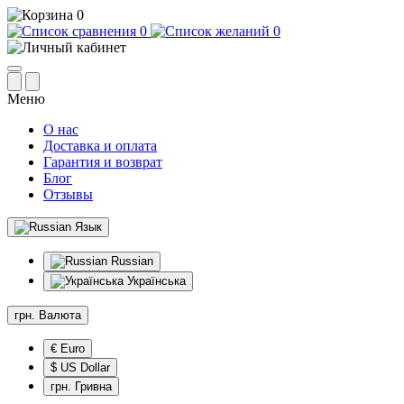
0
0
0
Меню
О нас
Доставка и оплата
Гарантия и возврат
Блог
Отзывы
Язык
Russian
Українська
грн.
Валюта
€ Euro
$ US Dollar
грн. Гривна