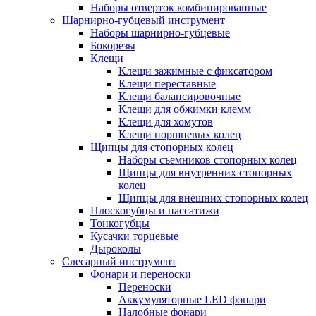
Наборы отверток комбинированные
Шарнирно-губцевый инструмент
Наборы шарнирно-губцевые
Бокорезы
Клещи
Клещи зажимные с фиксатором
Клещи переставные
Клещи балансировочные
Клещи для обжимки клемм
Клещи для хомутов
Клещи поршневых колец
Щипцы для стопорных колец
Наборы съемников стопорных колец
Щипцы для внутренних стопорных
колец
Щипцы для внешних стопорных колец
Плоскогубцы и пассатижи
Тонкогубцы
Кусачки торцевые
Дыроколы
Слесарный инструмент
Фонари и переноски
Переноски
Аккумуляторные LED фонари
Налобные фонари