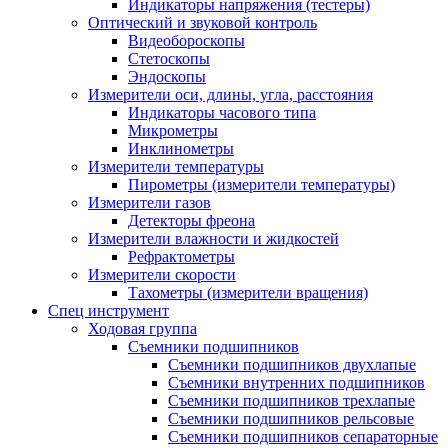
Индикаторы напряжения (тестеры)
Оптический и звуковой контроль
Видеобороскопы
Стетоскопы
Эндоскопы
Измерители оси, длины, угла, расстояния
Индикаторы часового типа
Микрометры
Инклинометры
Измерители температуры
Пирометры (измерители температуры)
Измерители газов
Детекторы фреона
Измерители влажности и жидкостей
Рефрактометры
Измерители скорости
Тахометры (измерители вращения)
Спец инструмент
Ходовая группа
Съемники подшипников
Съемники подшипников двухлапые
Съемники внутренних подшипников
Съемники подшипников трехлапые
Съемники подшипников рельсовые
Съемники подшипников сепараторные