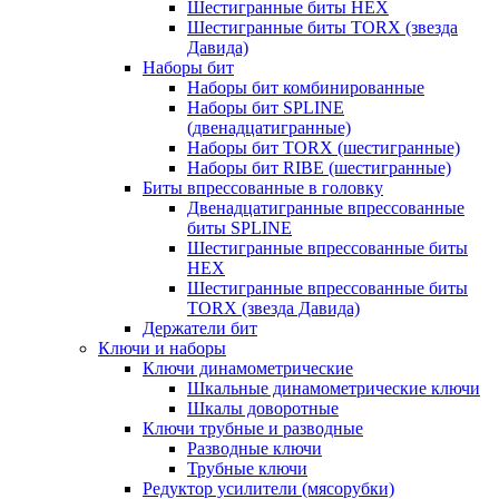
Шестигранные биты HEX
Шестигранные биты TORX (звезда
Давида)
Наборы бит
Наборы бит комбинированные
Наборы бит SPLINE
(двенадцатигранные)
Наборы бит TORX (шестигранные)
Наборы бит RIBE (шестигранные)
Биты впрессованные в головку
Двенадцатигранные впрессованные
биты SPLINE
Шестигранные впрессованные биты
HEX
Шестигранные впрессованные биты
TORX (звезда Давида)
Держатели бит
Ключи и наборы
Ключи динамометрические
Шкальные динамометрические ключи
Шкалы доворотные
Ключи трубные и разводные
Разводные ключи
Трубные ключи
Редуктор усилители (мясорубки)