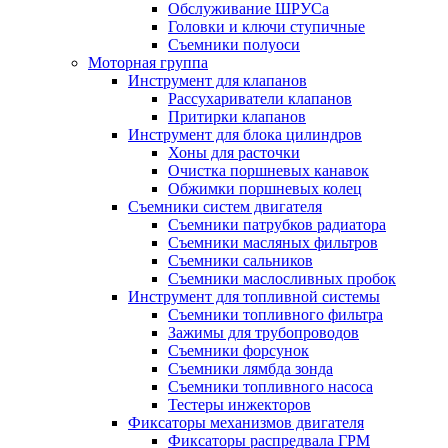
Обслуживание ШРУСа
Головки и ключи ступичные
Съемники полуоси
Моторная группа
Инструмент для клапанов
Рассухариватели клапанов
Притирки клапанов
Инструмент для блока цилиндров
Хоны для расточки
Очистка поршневых канавок
Обжимки поршневых колец
Съемники систем двигателя
Съемники патрубков радиатора
Съемники масляных фильтров
Съемники сальников
Съемники маслосливных пробок
Инструмент для топливной системы
Съемники топливного фильтра
Зажимы для трубопроводов
Съемники форсунок
Съемники лямбда зонда
Съемники топливного насоса
Тестеры инжекторов
Фиксаторы механизмов двигателя
Фиксаторы распредвала ГРМ