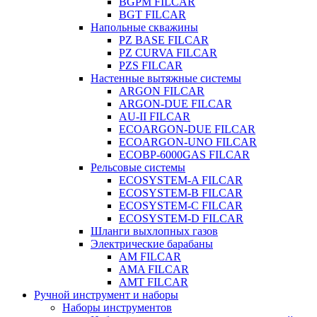
BGPM FILCAR
BGT FILCAR
Напольные скважины
PZ BASE FILCAR
PZ CURVA FILCAR
PZS FILCAR
Настенные вытяжные системы
ARGON FILCAR
ARGON-DUE FILCAR
AU-II FILCAR
ECOARGON-DUE FILCAR
ECOARGON-UNO FILCAR
ECOBP-6000GAS FILCAR
Рельсовые системы
ECOSYSTEM-A FILCAR
ECOSYSTEM-B FILCAR
ECOSYSTEM-C FILCAR
ECOSYSTEM-D FILCAR
Шланги выхлопных газов
Электрические барабаны
AM FILCAR
AMA FILCAR
AMT FILCAR
Ручной инструмент и наборы
Наборы инструментов