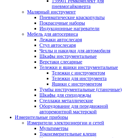
159901 Ремкомплект для
пневмогайковерта
Малярный инструмент
Пневматические краскопульты
Покрасочные наборы
Индукционные нагреватели
Мебель для автосервиса
Лежаки автослесаря
Стул автослесаря
Чехлы и накидки для автомобиля
Шкафы инструментальные
Верстаки слесарные
Тележки и ящики инструментальные
Тележки с инструментом
Тележки для инструмента
Ящики с инструментом
Тумбы инструментальные (станочные)
Шкафы для спецодежды
Стеллажи металлические
Оборудование для передвижной
авторемонтной мастерской
Измерительные приборы
Измерители электроэнергии и сетей
Мультиметры
Токоизмерительные клещи