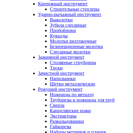
Крепежный инструмент
Строительные степлеры
Ударно-рычажный инструмент
Выколотки
Зубила слесарные
Пробойники
Кувалды
Молотки рихтовочные
Безинерционные молотки
Слесарные молотки
Зажимной инструмент
Столярные струбцины
Тиски
Зачистной инструмент
Напильники
Щетки металлические
Режущий инструмент
Ножницы по металлу
Труборезы и ножницы для труб
Сверла
Канцелярские ножи
Экстракторы
Развальцовщики
Гайкорезы
Наборы метчиков и плашек