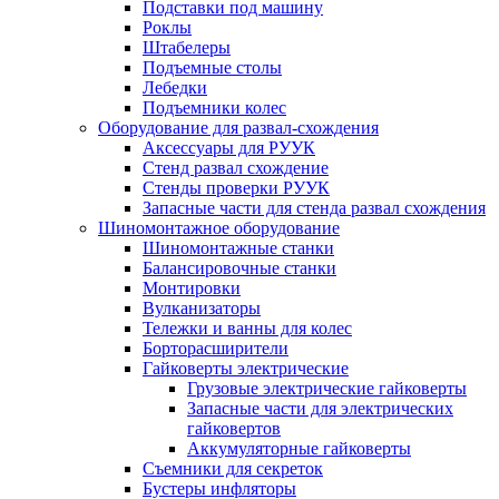
Подставки под машину
Роклы
Штабелеры
Подъемные столы
Лебедки
Подъемники колес
Оборудование для развал-схождения
Аксессуары для РУУК
Стенд развал схождение
Стенды проверки РУУК
Запасные части для стенда развал схождения
Шиномонтажное оборудование
Шиномонтажные станки
Балансировочные станки
Монтировки
Вулканизаторы
Тележки и ванны для колес
Борторасширители
Гайковерты электрические
Грузовые электрические гайковерты
Запасные части для электрических
гайковертов
Аккумуляторные гайковерты
Съемники для секреток
Бустеры инфляторы