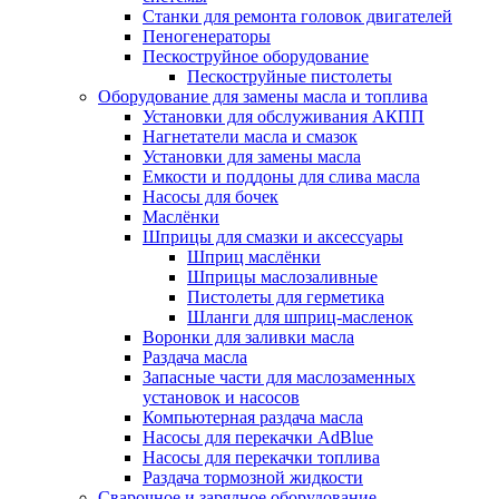
Станки для ремонта головок двигателей
Пеногенераторы
Пескоструйное оборудование
Пескоструйные пистолеты
Оборудование для замены масла и топлива
Установки для обслуживания АКПП
Нагнетатели масла и смазок
Установки для замены масла
Емкости и поддоны для слива масла
Насосы для бочек
Маслёнки
Шприцы для смазки и аксессуары
Шприц маслёнки
Шприцы маслозаливные
Пистолеты для герметика
Шланги для шприц-масленок
Воронки для заливки масла
Раздача масла
Запасные части для маслозаменных
установок и насосов
Компьютерная раздача масла
Насосы для перекачки AdBlue
Насосы для перекачки топлива
Раздача тормозной жидкости
Сварочное и зарядное оборудование