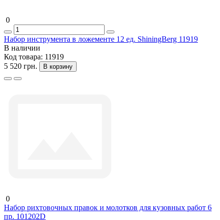
0
Набор инструмента в ложементе 12 ед. ShiningBerg 11919
В наличии
Код товара:
11919
5 520 грн.
В корзину
0
Набор рихтовочных правок и молотков для кузовных работ 6
пр. 101202D