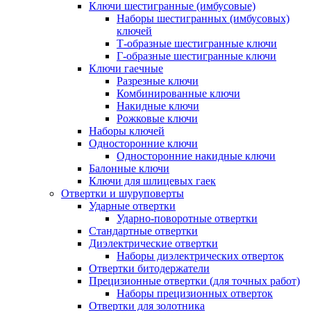
Ключи шестигранные (имбусовые)
Наборы шестигранных (имбусовых)
ключей
Т-образные шестигранные ключи
Г-образные шестигранные ключи
Ключи гаечные
Разрезные ключи
Комбинированные ключи
Накидные ключи
Рожковые ключи
Наборы ключей
Односторонние ключи
Односторонние накидные ключи
Балонные ключи
Ключи для шлицевых гаек
Отвертки и шуруповерты
Ударные отвертки
Ударно-поворотные отвертки
Стандартные отвертки
Диэлектрические отвертки
Наборы диэлектрических отверток
Отвертки битодержатели
Прецизионные отвертки (для точных работ)
Наборы прецизионных отверток
Отвертки для золотника