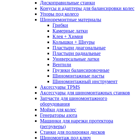
Дископравильные станки
Конусы и адаптеры для балансировки колес
Упоры под колесо
Шиноремонтные материалы
Грибки
Камерные латки
Клея + Химия
Колышки + Шнуры
Пластыри диагональные
Пластыри радиальные
Универсальные латки
Вентили
Грузики балансировочные
Шиномонтажные пасты
Шиномонтажный инструмент
Аксессуары TPMS
Аксессуары для шиномонтажных станков
Запчасти для шиномонтажного
оборудования
Мойки для колес
Генераторы азота
Машинки для нарезки протектора
(регруверы)
Станки для полировки дисков
Шиномонтаж под ключ