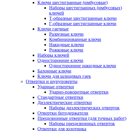
Ключи шестигранные (имбусовые)
Наборы шестигранных (имбусовых)
ключей
Т-образные шестигранные ключи
Г-образные шестигранные ключи
Ключи гаечные
Разрезные ключи
Комбинированные ключи
Накидные ключи
Рожковые ключи
Наборы ключей
Односторонние ключи
Односторонние накидные ключи
Балонные ключи
Ключи для шлицевых гаек
Отвертки и шуруповерты
Ударные отвертки
Ударно-поворотные отвертки
Стандартные отвертки
Диэлектрические отвертки
Наборы диэлектрических отверток
Отвертки битодержатели
Прецизионные отвертки (для точных работ)
Наборы прецизионных отверток
Отвертки для золотника