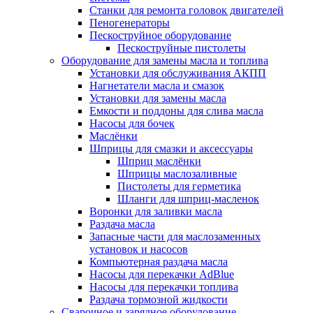
Станки для ремонта головок двигателей
Пеногенераторы
Пескоструйное оборудование
Пескоструйные пистолеты
Оборудование для замены масла и топлива
Установки для обслуживания АКПП
Нагнетатели масла и смазок
Установки для замены масла
Емкости и поддоны для слива масла
Насосы для бочек
Маслёнки
Шприцы для смазки и аксессуары
Шприц маслёнки
Шприцы маслозаливные
Пистолеты для герметика
Шланги для шприц-масленок
Воронки для заливки масла
Раздача масла
Запасные части для маслозаменных
установок и насосов
Компьютерная раздача масла
Насосы для перекачки AdBlue
Насосы для перекачки топлива
Раздача тормозной жидкости
Сварочное и зарядное оборудование