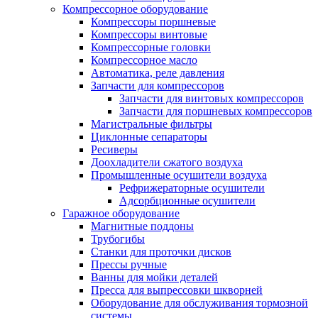
Компрессорное оборудование
Компрессоры поршневые
Компрессоры винтовые
Компрессорные головки
Компрессорное масло
Автоматика, реле давления
Запчасти для компрессоров
Запчасти для винтовых компрессоров
Запчасти для поршневых компрессоров
Магистральные фильтры
Циклонные сепараторы
Ресиверы
Доохладители сжатого воздуха
Промышленные осушители воздуха
Рефрижераторные осушители
Адсорбционные осушители
Гаражное оборудование
Магнитные поддоны
Трубогибы
Станки для проточки дисков
Прессы ручные
Ванны для мойки деталей
Пресса для выпрессовки шкворней
Оборудование для обслуживания тормозной
системы