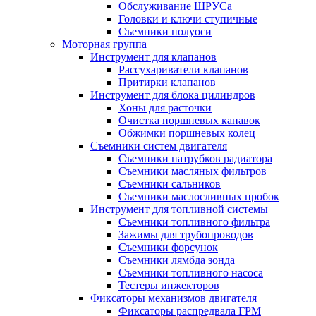
Обслуживание ШРУСа
Головки и ключи ступичные
Съемники полуоси
Моторная группа
Инструмент для клапанов
Рассухариватели клапанов
Притирки клапанов
Инструмент для блока цилиндров
Хоны для расточки
Очистка поршневых канавок
Обжимки поршневых колец
Съемники систем двигателя
Съемники патрубков радиатора
Съемники масляных фильтров
Съемники сальников
Съемники маслосливных пробок
Инструмент для топливной системы
Съемники топливного фильтра
Зажимы для трубопроводов
Съемники форсунок
Съемники лямбда зонда
Съемники топливного насоса
Тестеры инжекторов
Фиксаторы механизмов двигателя
Фиксаторы распредвала ГРМ