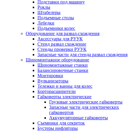
Подставки под машину
Роклы
Штабелеры
Подъемные столы
Лебедки
Подъемники колес
Оборудование для развал-схождения
Аксессуары для РУУК
Стенд развал схождение
Стенды проверки РУУК
Запасные части для стенда развал схождения
Шиномонтажное оборудование
Шиномонтажные станки
Балансировочные станки
Монтировки
Вулканизаторы
Тележки и ванны для колес
Борторасширители
Гайковерты электрические
Грузовые электрические гайковерты
Запасные части для электрических
гайковертов
Аккумуляторные гайковерты
Съемники для секреток
Бустеры инфляторы