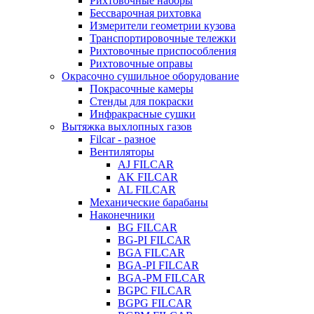
Рихтовочные наборы
Бессварочная рихтовка
Измерители геометрии кузова
Транспортировочные тележки
Рихтовочные приспособления
Рихтовочные оправы
Окрасочно сушильное оборудование
Покрасочные камеры
Стенды для покраски
Инфракрасные сушки
Вытяжка выхлопных газов
Filcar - разное
Вентиляторы
AJ FILCAR
AK FILCAR
AL FILCAR
Механические барабаны
Наконечники
BG FILCAR
BG-PI FILCAR
BGA FILCAR
BGA-PI FILCAR
BGA-PM FILCAR
BGPC FILCAR
BGPG FILCAR