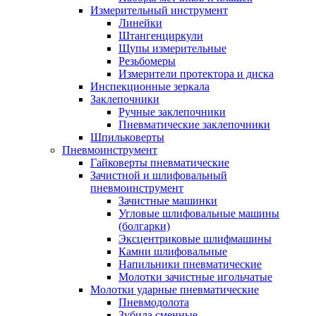
Измерительный инструмент
Линейки
Штангенциркули
Щупы измерительные
Резьбомеры
Измерители протектора и диска
Инспекционные зеркала
Заклепочники
Ручные заклепочники
Пневматические заклепочники
Шпильковерты
Пневмоинструмент
Гайковерты пневматические
Зачистной и шлифовальный
пневмоинструмент
Зачистные машинки
Угловые шлифовальные машины
(болгарки)
Эксцентриковые шлифмашины
Камни шлифовальные
Напильники пневматические
Молотки зачистные игольчатые
Молотки ударные пневматические
Пневмодолота
Зубила сменные