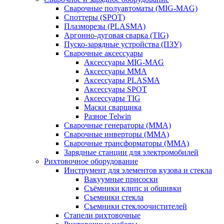
Сварочные полуавтоматы (MIG-MAG)
Споттеры (SPOT)
Плазморезы (PLASMA)
Аргонно-дуговая сварка (TIG)
Пуско-зарядные устройства (ПЗУ)
Сварочные аксессуары
Аксессуары MIG-MAG
Аксессуары MMA
Аксессуары PLASMA
Аксессуары SPOT
Аксессуары TIG
Маски сварщика
Разное Telwin
Сварочные генераторы (MMA)
Сварочные инверторы (MMA)
Сварочные трансформаторы (MMA)
Зарядные станции для электромобилей
Рихтовочное оборудование
Инструмент для элементов кузова и стекла
Вакуумные присоски
Съёмники клипс и обшивки
Съемники стекла
Съемники стеклоочистителей
Стапели рихтовочные