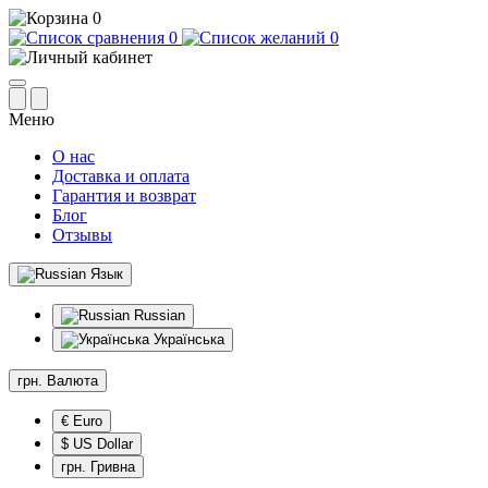
0
0
0
Меню
О нас
Доставка и оплата
Гарантия и возврат
Блог
Отзывы
Язык
Russian
Українська
грн.
Валюта
€ Euro
$ US Dollar
грн. Гривна