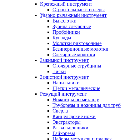
Крепежный инструмент
Строительные степлеры
Ударно-рычажный инструмент
Выколотки
Зубила слесарные
Пробойники
Кувалды
Молотки рихтовочные
Безинерционные молотки
Слесарные молотки
Зажимной инструмент
Столярные струбцины
Тиски
Зачистной инструмент
Напильники
Щетки металлические
Режущий инструмент
Ножницы по металлу
Труборезы и ножницы для труб
Сверла
Канцелярские ножи
Экстракторы
Развальцовщики
Гайкорезы
Наборы метчиков и плашек