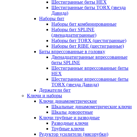
Шестигранные биты HEX
Шестигранные биты TORX (звезда
Давида)
Наборы бит
Наборы бит комбинированные
Наборы бит SPLINE
(двенадцатигранные)
Наборы бит TORX (шестигранные)
Наборы бит RIBE (шестигранные)
Биты впрессованные в головку
Двенадцатигранные впрессованные
биты SPLINE
Шестигранные впрессованные биты
HEX
Шестигранные впрессованные биты
TORX (звезда Давида)
Держатели бит
Ключи и наборы
Ключи динамометрические
Шкальные динамометрические ключи
Шкалы доворотные
Ключи трубные и разводные
Разводные ключи
Трубные ключи
Редуктор усилители (мясорубки)