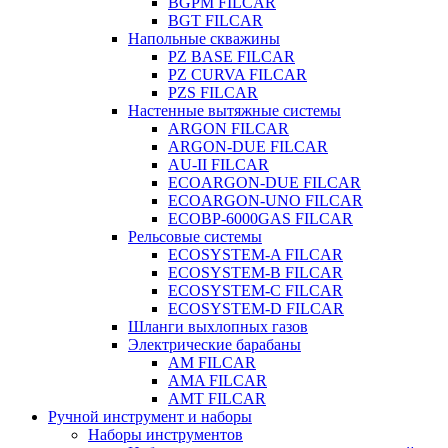
BGPM FILCAR
BGT FILCAR
Напольные скважины
PZ BASE FILCAR
PZ CURVA FILCAR
PZS FILCAR
Настенные вытяжные системы
ARGON FILCAR
ARGON-DUE FILCAR
AU-II FILCAR
ECOARGON-DUE FILCAR
ECOARGON-UNO FILCAR
ECOBP-6000GAS FILCAR
Рельсовые системы
ECOSYSTEM-A FILCAR
ECOSYSTEM-B FILCAR
ECOSYSTEM-C FILCAR
ECOSYSTEM-D FILCAR
Шланги выхлопных газов
Электрические барабаны
AM FILCAR
AMA FILCAR
AMT FILCAR
Ручной инструмент и наборы
Наборы инструментов