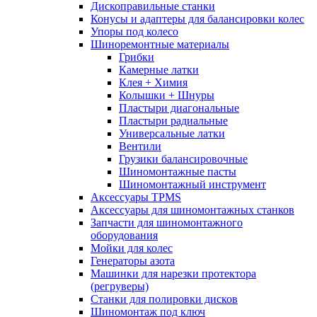
Дископравильные станки
Конусы и адаптеры для балансировки колес
Упоры под колесо
Шиноремонтные материалы
Грибки
Камерные латки
Клея + Химия
Колышки + Шнуры
Пластыри диагональные
Пластыри радиальные
Универсальные латки
Вентили
Грузики балансировочные
Шиномонтажные пасты
Шиномонтажный инструмент
Аксессуары TPMS
Аксессуары для шиномонтажных станков
Запчасти для шиномонтажного
оборудования
Мойки для колес
Генераторы азота
Машинки для нарезки протектора
(регруверы)
Станки для полировки дисков
Шиномонтаж под ключ