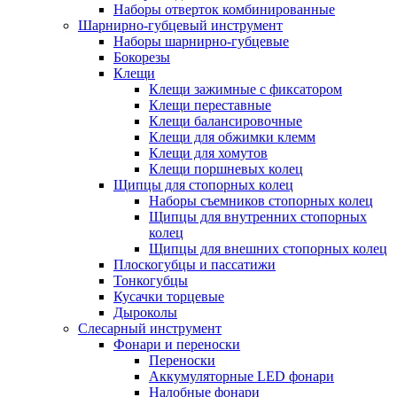
Наборы отверток комбинированные
Шарнирно-губцевый инструмент
Наборы шарнирно-губцевые
Бокорезы
Клещи
Клещи зажимные с фиксатором
Клещи переставные
Клещи балансировочные
Клещи для обжимки клемм
Клещи для хомутов
Клещи поршневых колец
Щипцы для стопорных колец
Наборы съемников стопорных колец
Щипцы для внутренних стопорных
колец
Щипцы для внешних стопорных колец
Плоскогубцы и пассатижи
Тонкогубцы
Кусачки торцевые
Дыроколы
Слесарный инструмент
Фонари и переноски
Переноски
Аккумуляторные LED фонари
Налобные фонари