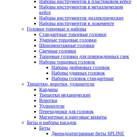
Наборы инструментов в пластиковом кейсе
Наборы инструментов в металлическом
кейсе
Наборы инструментов диэлектрические
Наборы инструментов в ложементе
Головки торцевые и наборы
Стандартные торцевые головки
Ударные торцевые головки
Шиномонтажные головки
Свечные головки
Торцевые головки для поврежденных гаек
Наборы торцевых головок
Наборы дюймовых головок
Наборы ударных головок
Наборы головок стандартные
Трещотки, воротки, удлинители
Карданы
Трещотки механические
Воротки
Удлинители
Переходники для головок
Магнитные и цанговые захваты
Биты и наборы насадок
Биты
Двенадцатигранные биты SPLINE