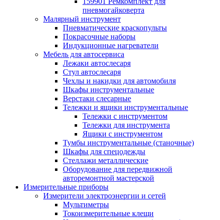
159901 Ремкомплект для
пневмогайковерта
Малярный инструмент
Пневматические краскопульты
Покрасочные наборы
Индукционные нагреватели
Мебель для автосервиса
Лежаки автослесаря
Стул автослесаря
Чехлы и накидки для автомобиля
Шкафы инструментальные
Верстаки слесарные
Тележки и ящики инструментальные
Тележки с инструментом
Тележки для инструмента
Ящики с инструментом
Тумбы инструментальные (станочные)
Шкафы для спецодежды
Стеллажи металлические
Оборудование для передвижной
авторемонтной мастерской
Измерительные приборы
Измерители электроэнергии и сетей
Мультиметры
Токоизмерительные клещи