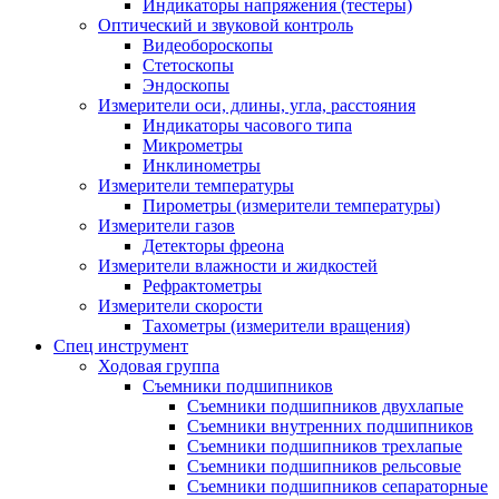
Индикаторы напряжения (тестеры)
Оптический и звуковой контроль
Видеобороскопы
Стетоскопы
Эндоскопы
Измерители оси, длины, угла, расстояния
Индикаторы часового типа
Микрометры
Инклинометры
Измерители температуры
Пирометры (измерители температуры)
Измерители газов
Детекторы фреона
Измерители влажности и жидкостей
Рефрактометры
Измерители скорости
Тахометры (измерители вращения)
Спец инструмент
Ходовая группа
Съемники подшипников
Съемники подшипников двухлапые
Съемники внутренних подшипников
Съемники подшипников трехлапые
Съемники подшипников рельсовые
Съемники подшипников сепараторные