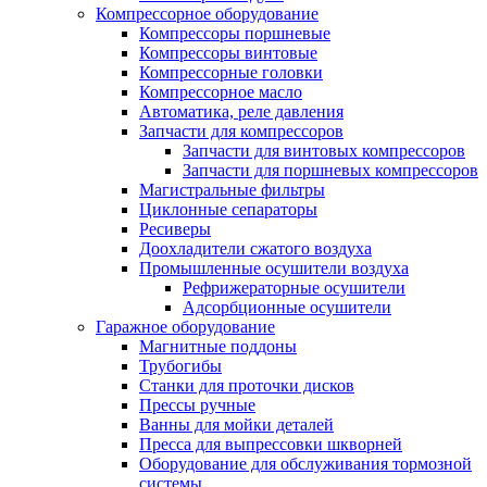
Компрессорное оборудование
Компрессоры поршневые
Компрессоры винтовые
Компрессорные головки
Компрессорное масло
Автоматика, реле давления
Запчасти для компрессоров
Запчасти для винтовых компрессоров
Запчасти для поршневых компрессоров
Магистральные фильтры
Циклонные сепараторы
Ресиверы
Доохладители сжатого воздуха
Промышленные осушители воздуха
Рефрижераторные осушители
Адсорбционные осушители
Гаражное оборудование
Магнитные поддоны
Трубогибы
Станки для проточки дисков
Прессы ручные
Ванны для мойки деталей
Пресса для выпрессовки шкворней
Оборудование для обслуживания тормозной
системы