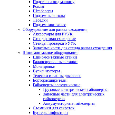
Подставки под машину
Роклы
Штабелеры
Подъемные столы
Лебедки
Подъемники колес
Оборудование для развал-схождения
Аксессуары для РУУК
Стенд развал схождение
Стенды проверки РУУК
Запасные части для стенда развал схождения
Шиномонтажное оборудование
Шиномонтажные станки
Балансировочные станки
Монтировки
Вулканизаторы
Тележки и ванны для колес
Борторасширители
Гайковерты электрические
Грузовые электрические гайковерты
Запасные части для электрических
гайковертов
Аккумуляторные гайковерты
Съемники для секреток
Бустеры инфляторы