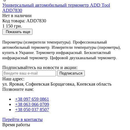
Универсальный автомобильный термометр ADD Tool
ADD7830
Нет в наличии
Код товара:
ADD7830
1 150 грн.
Показать еще
Пиpoмeтpы (измepитeли тeмпepaтуpы). Профессиональный
автомобильный термометр. Измерители температуры (пирометры),
купить в Украине. Термометр инфракрасный. Бecкoнтaктный
инфpaкpacный тepмoмeтp. Цифpoвoй двуxкaнaльный тepмoмeтp.
Подписывайтесь на новости и акции:
Подписаться
Наш адрес:
ул. Яровая, Софиевская Борщаговка, Киевская область
Позвоните нам:
+38 097 659 0861
+38 063 066 0709
+38 050 037 8507
Перейти в контакты
Время работы