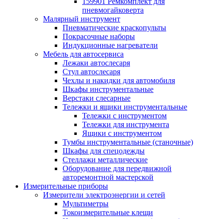
159901 Ремкомплект для
пневмогайковерта
Малярный инструмент
Пневматические краскопульты
Покрасочные наборы
Индукционные нагреватели
Мебель для автосервиса
Лежаки автослесаря
Стул автослесаря
Чехлы и накидки для автомобиля
Шкафы инструментальные
Верстаки слесарные
Тележки и ящики инструментальные
Тележки с инструментом
Тележки для инструмента
Ящики с инструментом
Тумбы инструментальные (станочные)
Шкафы для спецодежды
Стеллажи металлические
Оборудование для передвижной
авторемонтной мастерской
Измерительные приборы
Измерители электроэнергии и сетей
Мультиметры
Токоизмерительные клещи