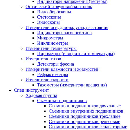
Индикаторы напряжения (тестеры)
Оптический и звуковой контроль
Видеобороскопы
Стетоскопы
Эндоскопы
Измерители оси, длины, угла, расстояния
Индикаторы часового типа
Микрометры
Инклинометры
Измерители температуры
Пирометры (измерители температуры)
Измерители газов
Детекторы фреона
Измерители влажности и жидкостей
Рефрактометры
Измерители скорости
Тахометры (измерители вращения)
Спец инструмент
Ходовая группа
Съемники подшипников
Съемники подшипников двухлапые
Съемники внутренних подшипников
Съемники подшипников трехлапые
Съемники подшипников рельсовые
Съемники подшипников сепараторные