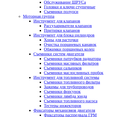
Обслуживание ШРУСа
Головки и ключи ступичные
Съемники полуоси
Моторная группа
Инструмент для клапанов
Рассухариватели клапанов
Притирки клапанов
Инструмент для блока цилиндров
Хоны для расточки
Очистка поршневых канавок
Обжимки поршневых колец
Съемники систем двигателя
Съемники патрубков радиатора
Съемники масляных фильтров
Съемники сальников
Съемники маслосливных пробок
Инструмент для топливной системы
Съемники топливного фильтра
Зажимы для трубопроводов
Съемники форсунок
Съемники лямбда зонда
Съемники топливного насоса
Тестеры инжекторов
Фиксаторы механизмов двигателя
Фиксаторы распредвала ГРМ