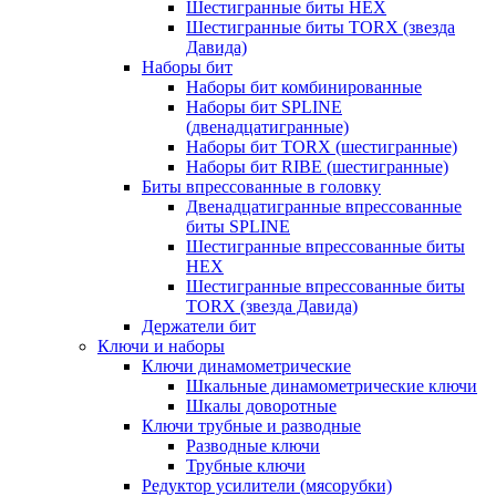
Шестигранные биты HEX
Шестигранные биты TORX (звезда
Давида)
Наборы бит
Наборы бит комбинированные
Наборы бит SPLINE
(двенадцатигранные)
Наборы бит TORX (шестигранные)
Наборы бит RIBE (шестигранные)
Биты впрессованные в головку
Двенадцатигранные впрессованные
биты SPLINE
Шестигранные впрессованные биты
HEX
Шестигранные впрессованные биты
TORX (звезда Давида)
Держатели бит
Ключи и наборы
Ключи динамометрические
Шкальные динамометрические ключи
Шкалы доворотные
Ключи трубные и разводные
Разводные ключи
Трубные ключи
Редуктор усилители (мясорубки)