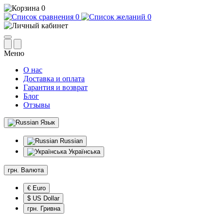
0
0
0
Меню
О нас
Доставка и оплата
Гарантия и возврат
Блог
Отзывы
Язык
Russian
Українська
грн.
Валюта
€ Euro
$ US Dollar
грн. Гривна