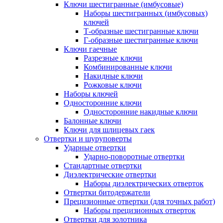
Ключи шестигранные (имбусовые)
Наборы шестигранных (имбусовых)
ключей
Т-образные шестигранные ключи
Г-образные шестигранные ключи
Ключи гаечные
Разрезные ключи
Комбинированные ключи
Накидные ключи
Рожковые ключи
Наборы ключей
Односторонние ключи
Односторонние накидные ключи
Балонные ключи
Ключи для шлицевых гаек
Отвертки и шуруповерты
Ударные отвертки
Ударно-поворотные отвертки
Стандартные отвертки
Диэлектрические отвертки
Наборы диэлектрических отверток
Отвертки битодержатели
Прецизионные отвертки (для точных работ)
Наборы прецизионных отверток
Отвертки для золотника