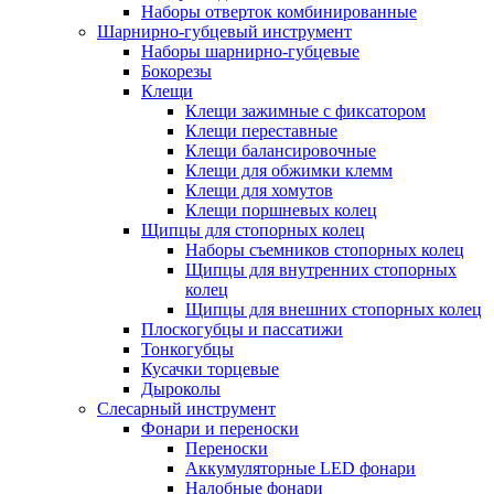
Наборы отверток комбинированные
Шарнирно-губцевый инструмент
Наборы шарнирно-губцевые
Бокорезы
Клещи
Клещи зажимные с фиксатором
Клещи переставные
Клещи балансировочные
Клещи для обжимки клемм
Клещи для хомутов
Клещи поршневых колец
Щипцы для стопорных колец
Наборы съемников стопорных колец
Щипцы для внутренних стопорных
колец
Щипцы для внешних стопорных колец
Плоскогубцы и пассатижи
Тонкогубцы
Кусачки торцевые
Дыроколы
Слесарный инструмент
Фонари и переноски
Переноски
Аккумуляторные LED фонари
Налобные фонари