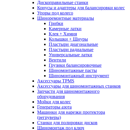
Дископравильные станки
Конусы и адаптеры для балансировки колес
Упоры под колесо
Шиноремонтные материалы
Грибки
Камерные латки
Клея + Химия
Колышки + Шнуры
Пластыри диагональные
Пластыри радиальные
Универсальные латки
Вентили
Грузики балансировочные
Шиномонтажные пасты
Шиномонтажный инструмент
Аксессуары TPMS
Аксессуары для шиномонтажных станков
Запчасти для шиномонтажного
оборудования
Мойки для колес
Генераторы азота
Машинки для нарезки протектора
(регруверы)
Станки для полировки дисков
Шиномонтаж под ключ