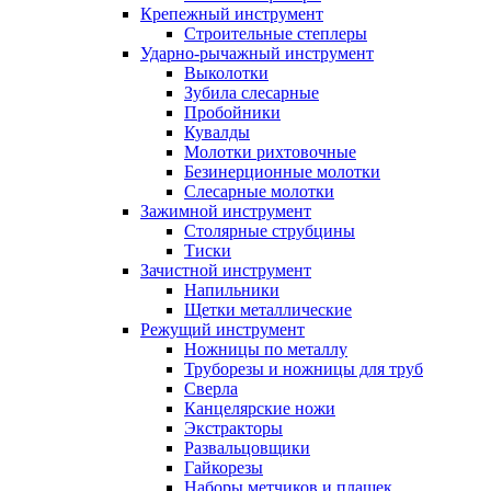
Крепежный инструмент
Строительные степлеры
Ударно-рычажный инструмент
Выколотки
Зубила слесарные
Пробойники
Кувалды
Молотки рихтовочные
Безинерционные молотки
Слесарные молотки
Зажимной инструмент
Столярные струбцины
Тиски
Зачистной инструмент
Напильники
Щетки металлические
Режущий инструмент
Ножницы по металлу
Труборезы и ножницы для труб
Сверла
Канцелярские ножи
Экстракторы
Развальцовщики
Гайкорезы
Наборы метчиков и плашек