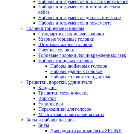
Наборы инструментов в пластиковом кейсе
Наборы инструментов в металлическом
кейсе
Наборы инструментов диэлектрические
Наборы инструментов в ложементе
Головки торцевые и наборы
Стандартные торцевые головки
Ударные торцевые головки
Шиномонтажные головки
Свечные головки
Торцевые головки для поврежденных гаек
Наборы торцевых головок
Наборы дюймовых головок
Наборы ударных головок
Наборы головок стандартные
Трещотки, воротки, удлинители
Карданы
Трещотки механические
Воротки
Удлинители
Переходники для головок
Магнитные и цанговые захваты
Биты и наборы насадок
Биты
Двенадцатигранные биты SPLINE