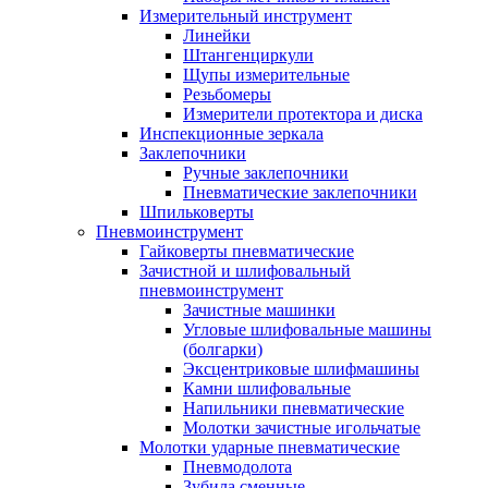
Измерительный инструмент
Линейки
Штангенциркули
Щупы измерительные
Резьбомеры
Измерители протектора и диска
Инспекционные зеркала
Заклепочники
Ручные заклепочники
Пневматические заклепочники
Шпильковерты
Пневмоинструмент
Гайковерты пневматические
Зачистной и шлифовальный
пневмоинструмент
Зачистные машинки
Угловые шлифовальные машины
(болгарки)
Эксцентриковые шлифмашины
Камни шлифовальные
Напильники пневматические
Молотки зачистные игольчатые
Молотки ударные пневматические
Пневмодолота
Зубила сменные