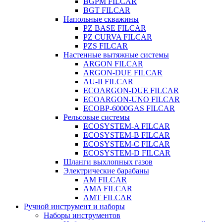
BGPM FILCAR
BGT FILCAR
Напольные скважины
PZ BASE FILCAR
PZ CURVA FILCAR
PZS FILCAR
Настенные вытяжные системы
ARGON FILCAR
ARGON-DUE FILCAR
AU-II FILCAR
ECOARGON-DUE FILCAR
ECOARGON-UNO FILCAR
ECOBP-6000GAS FILCAR
Рельсовые системы
ECOSYSTEM-A FILCAR
ECOSYSTEM-B FILCAR
ECOSYSTEM-C FILCAR
ECOSYSTEM-D FILCAR
Шланги выхлопных газов
Электрические барабаны
AM FILCAR
AMA FILCAR
AMT FILCAR
Ручной инструмент и наборы
Наборы инструментов