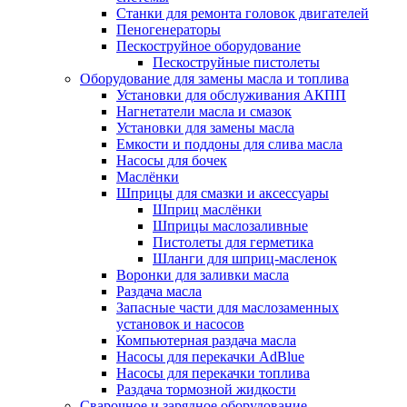
Станки для ремонта головок двигателей
Пеногенераторы
Пескоструйное оборудование
Пескоструйные пистолеты
Оборудование для замены масла и топлива
Установки для обслуживания АКПП
Нагнетатели масла и смазок
Установки для замены масла
Емкости и поддоны для слива масла
Насосы для бочек
Маслёнки
Шприцы для смазки и аксессуары
Шприц маслёнки
Шприцы маслозаливные
Пистолеты для герметика
Шланги для шприц-масленок
Воронки для заливки масла
Раздача масла
Запасные части для маслозаменных
установок и насосов
Компьютерная раздача масла
Насосы для перекачки AdBlue
Насосы для перекачки топлива
Раздача тормозной жидкости
Сварочное и зарядное оборудование