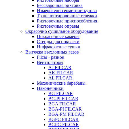
Рихтовочные наборы
Бессварочная рихтовка
Измерители геометрии кузова
Транспортировочные тележки
Рихтовочные приспособления
Рихтовочные оправы
Окрасочно сушильное оборудование
Покрасочные камеры
Стенды для покраски
Инфракрасные сушки
Вытяжка выхлопных газов
Filcar - разное
Вентиляторы
AJ FILCAR
AK FILCAR
AL FILCAR
Механические барабаны
Наконечники
BG FILCAR
BG-PI FILCAR
BGA FILCAR
BGA-PI FILCAR
BGA-PM FILCAR
BGPC FILCAR
BGPG FILCAR