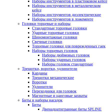
Наборы инструментов в пластиковом кейсе
Наборы инструментов в металлическом
кейсе
Наборы инструментов диэлектрические
Наборы инструментов в ложементе
Головки торцевые и наборы
Стандартные торцевые головки
Ударные торцевые головки
Шиномонтажные головки
Свечные головки
Торцевые головки для поврежденных гаек
Наборы торцевых головок
Наборы дюймовых головок
Наборы ударных головок
Наборы головок стандартные
Трещотки, воротки, удлинители
Карданы
Трещотки механические
Воротки
Удлинители
Переходники для головок
Магнитные и цанговые захваты
Биты и наборы насадок
Биты
Двенадцатигранные биты SPLINE