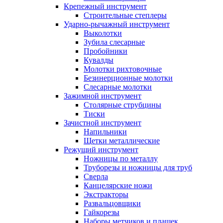
Крепежный инструмент
Строительные степлеры
Ударно-рычажный инструмент
Выколотки
Зубила слесарные
Пробойники
Кувалды
Молотки рихтовочные
Безинерционные молотки
Слесарные молотки
Зажимной инструмент
Столярные струбцины
Тиски
Зачистной инструмент
Напильники
Щетки металлические
Режущий инструмент
Ножницы по металлу
Труборезы и ножницы для труб
Сверла
Канцелярские ножи
Экстракторы
Развальцовщики
Гайкорезы
Наборы метчиков и плашек