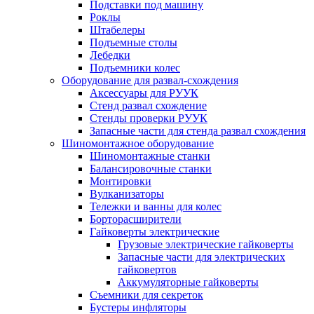
Подставки под машину
Роклы
Штабелеры
Подъемные столы
Лебедки
Подъемники колес
Оборудование для развал-схождения
Аксессуары для РУУК
Стенд развал схождение
Стенды проверки РУУК
Запасные части для стенда развал схождения
Шиномонтажное оборудование
Шиномонтажные станки
Балансировочные станки
Монтировки
Вулканизаторы
Тележки и ванны для колес
Борторасширители
Гайковерты электрические
Грузовые электрические гайковерты
Запасные части для электрических
гайковертов
Аккумуляторные гайковерты
Съемники для секреток
Бустеры инфляторы