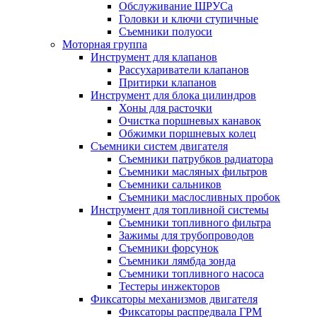
Обслуживание ШРУСа
Головки и ключи ступичные
Съемники полуоси
Моторная группа
Инструмент для клапанов
Рассухариватели клапанов
Притирки клапанов
Инструмент для блока цилиндров
Хоны для расточки
Очистка поршневых канавок
Обжимки поршневых колец
Съемники систем двигателя
Съемники патрубков радиатора
Съемники масляных фильтров
Съемники сальников
Съемники маслосливных пробок
Инструмент для топливной системы
Съемники топливного фильтра
Зажимы для трубопроводов
Съемники форсунок
Съемники лямбда зонда
Съемники топливного насоса
Тестеры инжекторов
Фиксаторы механизмов двигателя
Фиксаторы распредвала ГРМ