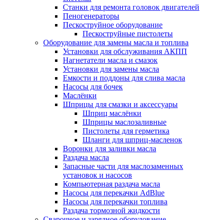
Станки для ремонта головок двигателей
Пеногенераторы
Пескоструйное оборудование
Пескоструйные пистолеты
Оборудование для замены масла и топлива
Установки для обслуживания АКПП
Нагнетатели масла и смазок
Установки для замены масла
Емкости и поддоны для слива масла
Насосы для бочек
Маслёнки
Шприцы для смазки и аксессуары
Шприц маслёнки
Шприцы маслозаливные
Пистолеты для герметика
Шланги для шприц-масленок
Воронки для заливки масла
Раздача масла
Запасные части для маслозаменных
установок и насосов
Компьютерная раздача масла
Насосы для перекачки AdBlue
Насосы для перекачки топлива
Раздача тормозной жидкости
Сварочное и зарядное оборудование