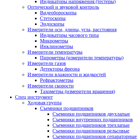
Индикаторы напряжения (тестеры)
Оптический и звуковой контроль
Видеобороскопы
Стетоскопы
Эндоскопы
Измерители оси, длины, угла, расстояния
Индикаторы часового типа
Микрометры
Инклинометры
Измерители температуры
Пирометры (измерители температуры)
Измерители газов
Детекторы фреона
Измерители влажности и жидкостей
Рефрактометры
Измерители скорости
Тахометры (измерители вращения)
Спец инструмент
Ходовая группа
Съемники подшипников
Съемники подшипников двухлапые
Съемники внутренних подшипников
Съемники подшипников трехлапые
Съемники подшипников рельсовые
Съемники подшипников сепараторные