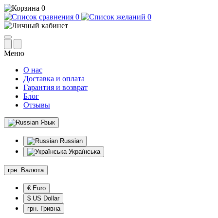
0
0
0
Меню
О нас
Доставка и оплата
Гарантия и возврат
Блог
Отзывы
Язык
Russian
Українська
грн.
Валюта
€ Euro
$ US Dollar
грн. Гривна