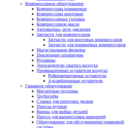
Компрессорное оборудование
Компрессоры поршневые
Компрессоры винтовые
Компрессорные головки
Компрессорное масло
Автоматика, реле давления
Запчасти для компрессоров
Запчасти для винтовых компрессоров
Запчасти для поршневых компрессоров
Магистральные фильтры
Циклонные сепараторы
Ресиверы
Доохладители сжатого воздуха
Промышленные осушители воздуха
Рефрижераторные осушители
Адсорбционные осушители
Гаражное оборудование
Магнитные поддоны
Трубогибы
Станки для проточки дисков
Прессы ручные
Ванны для мойки деталей
Пресса для выпрессовки шкворней
Оборудование для обслуживания тормозной
системы