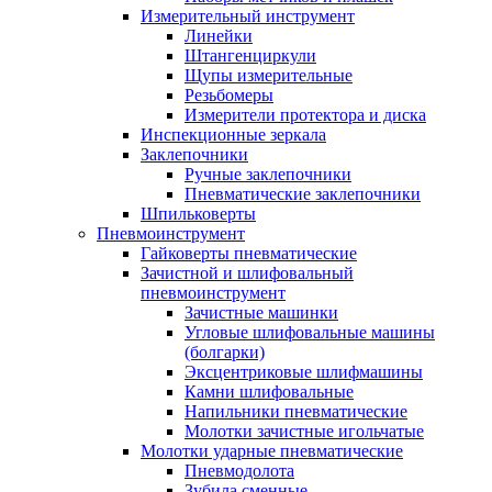
Измерительный инструмент
Линейки
Штангенциркули
Щупы измерительные
Резьбомеры
Измерители протектора и диска
Инспекционные зеркала
Заклепочники
Ручные заклепочники
Пневматические заклепочники
Шпильковерты
Пневмоинструмент
Гайковерты пневматические
Зачистной и шлифовальный
пневмоинструмент
Зачистные машинки
Угловые шлифовальные машины
(болгарки)
Эксцентриковые шлифмашины
Камни шлифовальные
Напильники пневматические
Молотки зачистные игольчатые
Молотки ударные пневматические
Пневмодолота
Зубила сменные