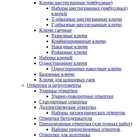
Ключи шестигранные (имбусовые)
Наборы шестигранных (имбусовых)
ключей
Т-образные шестигранные ключи
Г-образные шестигранные ключи
Ключи гаечные
Разрезные ключи
Комбинированные ключи
Накидные ключи
Рожковые ключи
Наборы ключей
Односторонние ключи
Односторонние накидные ключи
Балонные ключи
Ключи для шлицевых гаек
Отвертки и шуруповерты
Ударные отвертки
Ударно-поворотные отвертки
Стандартные отвертки
Диэлектрические отвертки
Наборы диэлектрических отверток
Отвертки битодержатели
Прецизионные отвертки (для точных работ)
Наборы прецизионных отверток
Отвертки для золотника