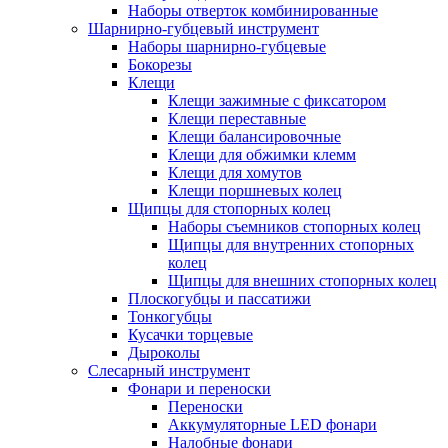
Наборы отверток комбинированные
Шарнирно-губцевый инструмент
Наборы шарнирно-губцевые
Бокорезы
Клещи
Клещи зажимные с фиксатором
Клещи переставные
Клещи балансировочные
Клещи для обжимки клемм
Клещи для хомутов
Клещи поршневых колец
Щипцы для стопорных колец
Наборы съемников стопорных колец
Щипцы для внутренних стопорных
колец
Щипцы для внешних стопорных колец
Плоскогубцы и пассатижи
Тонкогубцы
Кусачки торцевые
Дыроколы
Слесарный инструмент
Фонари и переноски
Переноски
Аккумуляторные LED фонари
Налобные фонари