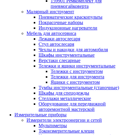
159901 Ремкомплект для
пневмогайковерта
Малярный инструмент
Пневматические краскопульты
Покрасочные наборы
Индукционные нагреватели
Мебель для автосервиса
Лежаки автослесаря
Стул автослесаря
Чехлы и накидки для автомобиля
Шкафы инструментальные
Верстаки слесарные
Тележки и ящики инструментальные
Тележки с инструментом
Тележки для инструмента
Ящики с инструментом
Тумбы инструментальные (станочные)
Шкафы для спецодежды
Стеллажи металлические
Оборудование для передвижной
авторемонтной мастерской
Измерительные приборы
Измерители электроэнергии и сетей
Мультиметры
Токоизмерительные клещи