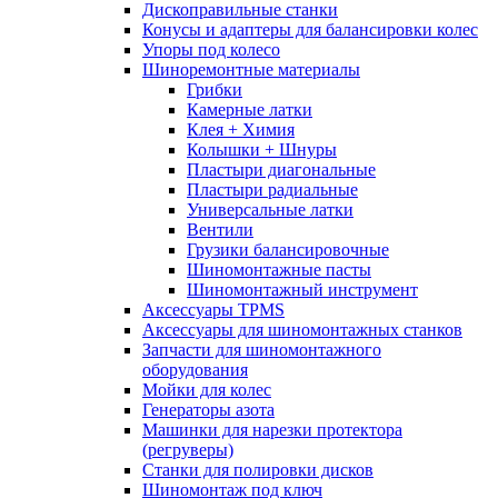
Дископравильные станки
Конусы и адаптеры для балансировки колес
Упоры под колесо
Шиноремонтные материалы
Грибки
Камерные латки
Клея + Химия
Колышки + Шнуры
Пластыри диагональные
Пластыри радиальные
Универсальные латки
Вентили
Грузики балансировочные
Шиномонтажные пасты
Шиномонтажный инструмент
Аксессуары TPMS
Аксессуары для шиномонтажных станков
Запчасти для шиномонтажного
оборудования
Мойки для колес
Генераторы азота
Машинки для нарезки протектора
(регруверы)
Станки для полировки дисков
Шиномонтаж под ключ