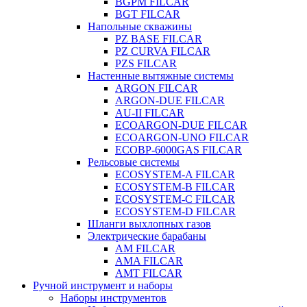
BGPM FILCAR
BGT FILCAR
Напольные скважины
PZ BASE FILCAR
PZ CURVA FILCAR
PZS FILCAR
Настенные вытяжные системы
ARGON FILCAR
ARGON-DUE FILCAR
AU-II FILCAR
ECOARGON-DUE FILCAR
ECOARGON-UNO FILCAR
ECOBP-6000GAS FILCAR
Рельсовые системы
ECOSYSTEM-A FILCAR
ECOSYSTEM-B FILCAR
ECOSYSTEM-C FILCAR
ECOSYSTEM-D FILCAR
Шланги выхлопных газов
Электрические барабаны
AM FILCAR
AMA FILCAR
AMT FILCAR
Ручной инструмент и наборы
Наборы инструментов