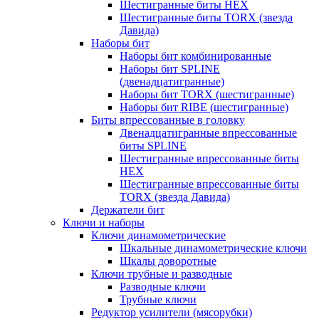
Шестигранные биты HEX
Шестигранные биты TORX (звезда
Давида)
Наборы бит
Наборы бит комбинированные
Наборы бит SPLINE
(двенадцатигранные)
Наборы бит TORX (шестигранные)
Наборы бит RIBE (шестигранные)
Биты впрессованные в головку
Двенадцатигранные впрессованные
биты SPLINE
Шестигранные впрессованные биты
HEX
Шестигранные впрессованные биты
TORX (звезда Давида)
Держатели бит
Ключи и наборы
Ключи динамометрические
Шкальные динамометрические ключи
Шкалы доворотные
Ключи трубные и разводные
Разводные ключи
Трубные ключи
Редуктор усилители (мясорубки)