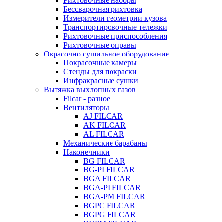
Рихтовочные наборы
Бессварочная рихтовка
Измерители геометрии кузова
Транспортировочные тележки
Рихтовочные приспособления
Рихтовочные оправы
Окрасочно сушильное оборудование
Покрасочные камеры
Стенды для покраски
Инфракрасные сушки
Вытяжка выхлопных газов
Filcar - разное
Вентиляторы
AJ FILCAR
AK FILCAR
AL FILCAR
Механические барабаны
Наконечники
BG FILCAR
BG-PI FILCAR
BGA FILCAR
BGA-PI FILCAR
BGA-PM FILCAR
BGPC FILCAR
BGPG FILCAR