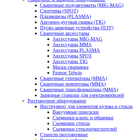
Сварочные полуавтоматы (MIG-MAG)
Споттеры (SPOT)
Плазморезы (PLASMA)
Аргонно-дуговая сварка (TIG)
Пуско-зарядные устройства (ПЗУ)
Сварочные аксессуары
Аксессуары MIG-MAG
Аксессуары MMA
Аксессуары PLASMA
Аксессуары SPOT
Аксессуары TIG
Маски сварщика
Разное Telwin
Сварочные генераторы (MMA)
Сварочные инверторы (MMA)
Сварочные трансформаторы (MMA)
Зарядные станции для электромобилей
Рихтовочное оборудование
Инструмент для элементов кузова и стекла
Вакуумные присоски
Съёмники клипс и обшивки
Съемники стекла
Съемники стеклоочистителей
Стапели рихтовочные