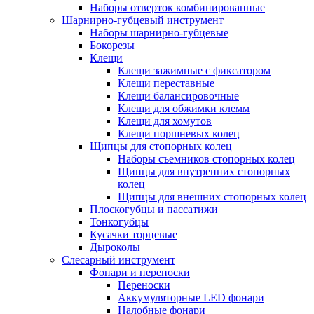
Наборы отверток комбинированные
Шарнирно-губцевый инструмент
Наборы шарнирно-губцевые
Бокорезы
Клещи
Клещи зажимные с фиксатором
Клещи переставные
Клещи балансировочные
Клещи для обжимки клемм
Клещи для хомутов
Клещи поршневых колец
Щипцы для стопорных колец
Наборы съемников стопорных колец
Щипцы для внутренних стопорных
колец
Щипцы для внешних стопорных колец
Плоскогубцы и пассатижи
Тонкогубцы
Кусачки торцевые
Дыроколы
Слесарный инструмент
Фонари и переноски
Переноски
Аккумуляторные LED фонари
Налобные фонари