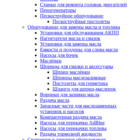
Станки для ремонта головок двигателей
Пеногенераторы
Пескоструйное оборудование
Пескоструйные пистолеты
Оборудование для замены масла и топлива
Установки для обслуживания АКПП
Нагнетатели масла и смазок
Установки для замены масла
Емкости и поддоны для слива масла
Насосы для бочек
Маслёнки
Шприцы для смазки и аксессуары
Шприц маслёнки
Шприцы маслозаливные
Пистолеты для герметика
Шланги для шприц-масленок
Воронки для заливки масла
Раздача масла
Запасные части для маслозаменных
установок и насосов
Компьютерная раздача масла
Насосы для перекачки AdBlue
Насосы для перекачки топлива
Раздача тормозной жидкости
Сварочное и зарядное оборудование