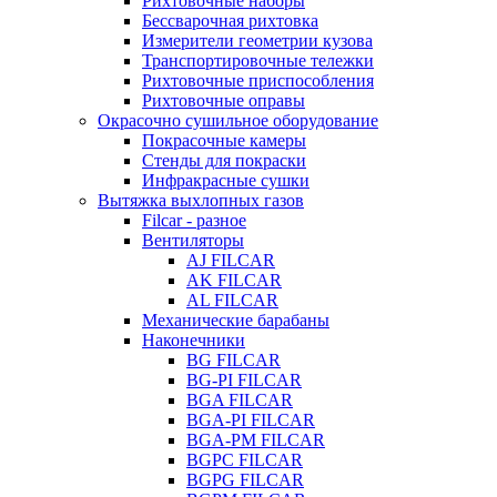
Рихтовочные наборы
Бессварочная рихтовка
Измерители геометрии кузова
Транспортировочные тележки
Рихтовочные приспособления
Рихтовочные оправы
Окрасочно сушильное оборудование
Покрасочные камеры
Стенды для покраски
Инфракрасные сушки
Вытяжка выхлопных газов
Filcar - разное
Вентиляторы
AJ FILCAR
AK FILCAR
AL FILCAR
Механические барабаны
Наконечники
BG FILCAR
BG-PI FILCAR
BGA FILCAR
BGA-PI FILCAR
BGA-PM FILCAR
BGPC FILCAR
BGPG FILCAR