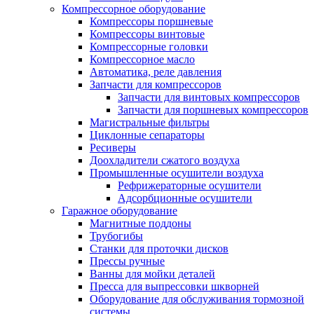
Компрессорное оборудование
Компрессоры поршневые
Компрессоры винтовые
Компрессорные головки
Компрессорное масло
Автоматика, реле давления
Запчасти для компрессоров
Запчасти для винтовых компрессоров
Запчасти для поршневых компрессоров
Магистральные фильтры
Циклонные сепараторы
Ресиверы
Доохладители сжатого воздуха
Промышленные осушители воздуха
Рефрижераторные осушители
Адсорбционные осушители
Гаражное оборудование
Магнитные поддоны
Трубогибы
Станки для проточки дисков
Прессы ручные
Ванны для мойки деталей
Пресса для выпрессовки шкворней
Оборудование для обслуживания тормозной
системы