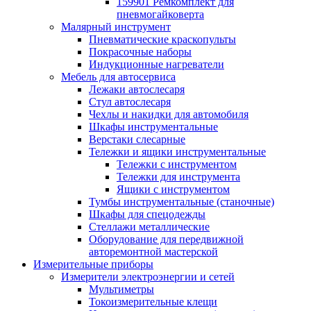
159901 Ремкомплект для
пневмогайковерта
Малярный инструмент
Пневматические краскопульты
Покрасочные наборы
Индукционные нагреватели
Мебель для автосервиса
Лежаки автослесаря
Стул автослесаря
Чехлы и накидки для автомобиля
Шкафы инструментальные
Верстаки слесарные
Тележки и ящики инструментальные
Тележки с инструментом
Тележки для инструмента
Ящики с инструментом
Тумбы инструментальные (станочные)
Шкафы для спецодежды
Стеллажи металлические
Оборудование для передвижной
авторемонтной мастерской
Измерительные приборы
Измерители электроэнергии и сетей
Мультиметры
Токоизмерительные клещи