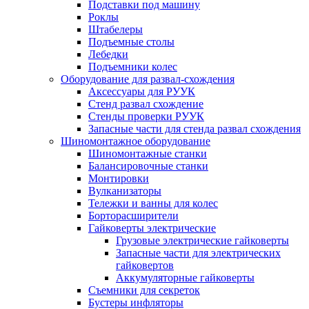
Подставки под машину
Роклы
Штабелеры
Подъемные столы
Лебедки
Подъемники колес
Оборудование для развал-схождения
Аксессуары для РУУК
Стенд развал схождение
Стенды проверки РУУК
Запасные части для стенда развал схождения
Шиномонтажное оборудование
Шиномонтажные станки
Балансировочные станки
Монтировки
Вулканизаторы
Тележки и ванны для колес
Борторасширители
Гайковерты электрические
Грузовые электрические гайковерты
Запасные части для электрических
гайковертов
Аккумуляторные гайковерты
Съемники для секреток
Бустеры инфляторы