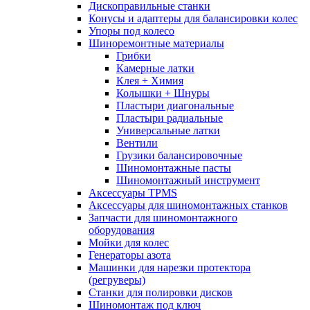
Дископравильные станки
Конусы и адаптеры для балансировки колес
Упоры под колесо
Шиноремонтные материалы
Грибки
Камерные латки
Клея + Химия
Колышки + Шнуры
Пластыри диагональные
Пластыри радиальные
Универсальные латки
Вентили
Грузики балансировочные
Шиномонтажные пасты
Шиномонтажный инструмент
Аксессуары TPMS
Аксессуары для шиномонтажных станков
Запчасти для шиномонтажного
оборудования
Мойки для колес
Генераторы азота
Машинки для нарезки протектора
(регруверы)
Станки для полировки дисков
Шиномонтаж под ключ