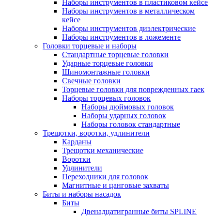
Наборы инструментов в пластиковом кейсе
Наборы инструментов в металлическом
кейсе
Наборы инструментов диэлектрические
Наборы инструментов в ложементе
Головки торцевые и наборы
Стандартные торцевые головки
Ударные торцевые головки
Шиномонтажные головки
Свечные головки
Торцевые головки для поврежденных гаек
Наборы торцевых головок
Наборы дюймовых головок
Наборы ударных головок
Наборы головок стандартные
Трещотки, воротки, удлинители
Карданы
Трещотки механические
Воротки
Удлинители
Переходники для головок
Магнитные и цанговые захваты
Биты и наборы насадок
Биты
Двенадцатигранные биты SPLINE