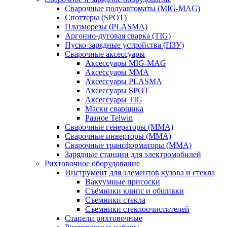
Сварочные полуавтоматы (MIG-MAG)
Споттеры (SPOT)
Плазморезы (PLASMA)
Аргонно-дуговая сварка (TIG)
Пуско-зарядные устройства (ПЗУ)
Сварочные аксессуары
Аксессуары MIG-MAG
Аксессуары MMA
Аксессуары PLASMA
Аксессуары SPOT
Аксессуары TIG
Маски сварщика
Разное Telwin
Сварочные генераторы (MMA)
Сварочные инверторы (MMA)
Сварочные трансформаторы (MMA)
Зарядные станции для электромобилей
Рихтовочное оборудование
Инструмент для элементов кузова и стекла
Вакуумные присоски
Съёмники клипс и обшивки
Съемники стекла
Съемники стеклоочистителей
Стапели рихтовочные