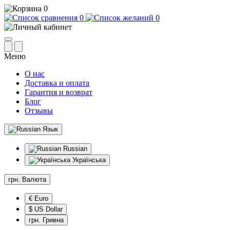
0
0
0
Меню
О нас
Доставка и оплата
Гарантия и возврат
Блог
Отзывы
Язык
Russian
Українська
грн.
Валюта
€ Euro
$ US Dollar
грн. Гривна