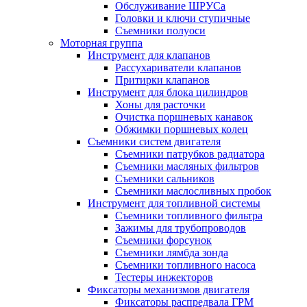
Обслуживание ШРУСа
Головки и ключи ступичные
Съемники полуоси
Моторная группа
Инструмент для клапанов
Рассухариватели клапанов
Притирки клапанов
Инструмент для блока цилиндров
Хоны для расточки
Очистка поршневых канавок
Обжимки поршневых колец
Съемники систем двигателя
Съемники патрубков радиатора
Съемники масляных фильтров
Съемники сальников
Съемники маслосливных пробок
Инструмент для топливной системы
Съемники топливного фильтра
Зажимы для трубопроводов
Съемники форсунок
Съемники лямбда зонда
Съемники топливного насоса
Тестеры инжекторов
Фиксаторы механизмов двигателя
Фиксаторы распредвала ГРМ