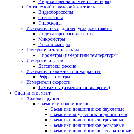
Индикаторы напряжения (тестеры)
Оптический и звуковой контроль
Видеобороскопы
Стетоскопы
Эндоскопы
Измерители оси, длины, угла, расстояния
Индикаторы часового типа
Микрометры
Инклинометры
Измерители температуры
Пирометры (измерители температуры)
Измерители газов
Детекторы фреона
Измерители влажности и жидкостей
Рефрактометры
Измерители скорости
Тахометры (измерители вращения)
Спец инструмент
Ходовая группа
Съемники подшипников
Съемники подшипников двухлапые
Съемники внутренних подшипников
Съемники подшипников трехлапые
Съемники подшипников рельсовые
Съемники подшипников сепараторные