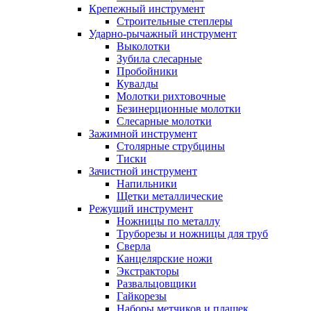
Крепежный инструмент
Строительные степлеры
Ударно-рычажный инструмент
Выколотки
Зубила слесарные
Пробойники
Кувалды
Молотки рихтовочные
Безинерционные молотки
Слесарные молотки
Зажимной инструмент
Столярные струбцины
Тиски
Зачистной инструмент
Напильники
Щетки металлические
Режущий инструмент
Ножницы по металлу
Труборезы и ножницы для труб
Сверла
Канцелярские ножи
Экстракторы
Развальцовщики
Гайкорезы
Наборы метчиков и плашек