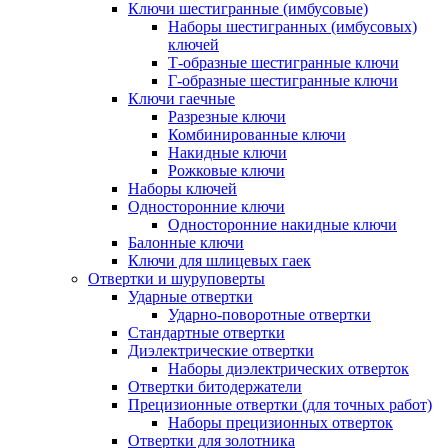
Ключи шестигранные (имбусовые)
Наборы шестигранных (имбусовых)
ключей
Т-образные шестигранные ключи
Г-образные шестигранные ключи
Ключи гаечные
Разрезные ключи
Комбинированные ключи
Накидные ключи
Рожковые ключи
Наборы ключей
Односторонние ключи
Односторонние накидные ключи
Балонные ключи
Ключи для шлицевых гаек
Отвертки и шуруповерты
Ударные отвертки
Ударно-поворотные отвертки
Стандартные отвертки
Диэлектрические отвертки
Наборы диэлектрических отверток
Отвертки битодержатели
Прецизионные отвертки (для точных работ)
Наборы прецизионных отверток
Отвертки для золотника