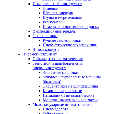
Измерительный инструмент
Линейки
Штангенциркули
Щупы измерительные
Резьбомеры
Измерители протектора и диска
Инспекционные зеркала
Заклепочники
Ручные заклепочники
Пневматические заклепочники
Шпильковерты
Пневмоинструмент
Гайковерты пневматические
Зачистной и шлифовальный
пневмоинструмент
Зачистные машинки
Угловые шлифовальные машины
(болгарки)
Эксцентриковые шлифмашины
Камни шлифовальные
Напильники пневматические
Молотки зачистные игольчатые
Молотки ударные пневматические
Пневмодолота
Зубила сменные