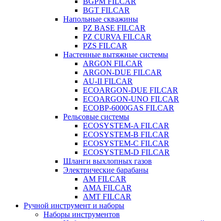
BGPM FILCAR
BGT FILCAR
Напольные скважины
PZ BASE FILCAR
PZ CURVA FILCAR
PZS FILCAR
Настенные вытяжные системы
ARGON FILCAR
ARGON-DUE FILCAR
AU-II FILCAR
ECOARGON-DUE FILCAR
ECOARGON-UNO FILCAR
ECOBP-6000GAS FILCAR
Рельсовые системы
ECOSYSTEM-A FILCAR
ECOSYSTEM-B FILCAR
ECOSYSTEM-C FILCAR
ECOSYSTEM-D FILCAR
Шланги выхлопных газов
Электрические барабаны
AM FILCAR
AMA FILCAR
AMT FILCAR
Ручной инструмент и наборы
Наборы инструментов