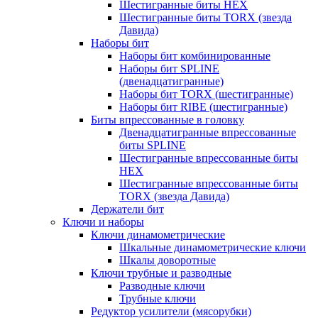
Шестигранные биты HEX
Шестигранные биты TORX (звезда
Давида)
Наборы бит
Наборы бит комбинированные
Наборы бит SPLINE
(двенадцатигранные)
Наборы бит TORX (шестигранные)
Наборы бит RIBE (шестигранные)
Биты впрессованные в головку
Двенадцатигранные впрессованные
биты SPLINE
Шестигранные впрессованные биты
HEX
Шестигранные впрессованные биты
TORX (звезда Давида)
Держатели бит
Ключи и наборы
Ключи динамометрические
Шкальные динамометрические ключи
Шкалы доворотные
Ключи трубные и разводные
Разводные ключи
Трубные ключи
Редуктор усилители (мясорубки)