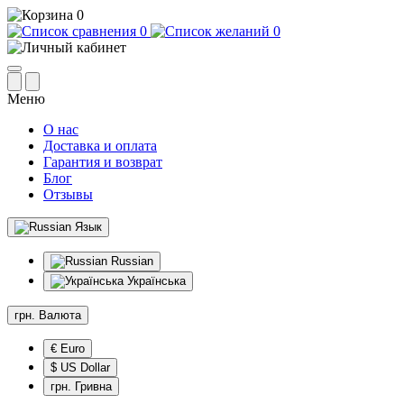
0
0
0
Меню
О нас
Доставка и оплата
Гарантия и возврат
Блог
Отзывы
Язык
Russian
Українська
грн.
Валюта
€ Euro
$ US Dollar
грн. Гривна