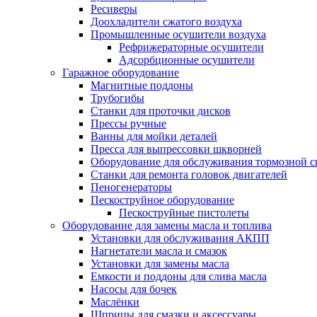
Ресиверы
Доохладители сжатого воздуха
Промышленные осушители воздуха
Рефрижераторные осушители
Адсорбционные осушители
Гаражное оборудование
Магнитные поддоны
Трубогибы
Станки для проточки дисков
Прессы ручные
Ванны для мойки деталей
Пресса для выпрессовки шкворней
Оборудование для обслуживания тормозной 
Станки для ремонта головок двигателей
Пеногенераторы
Пескоструйное оборудование
Пескоструйные пистолеты
Оборудование для замены масла и топлива
Установки для обслуживания АКПП
Нагнетатели масла и смазок
Установки для замены масла
Емкости и поддоны для слива масла
Насосы для бочек
Маслёнки
Шприцы для смазки и аксессуары