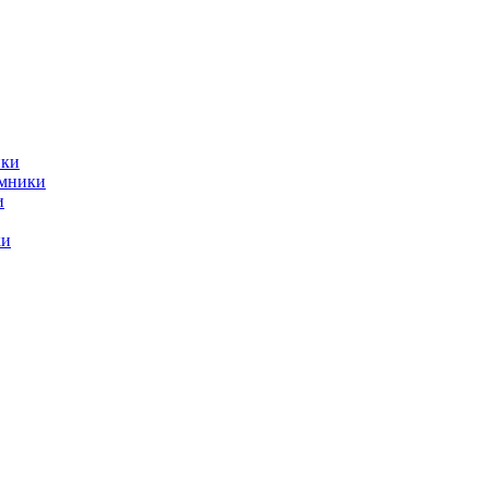
ики
емники
и
ки