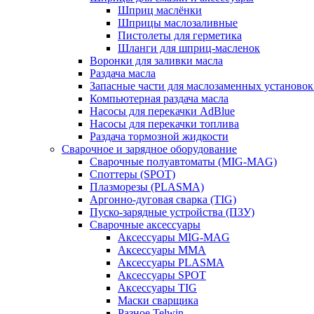
Шприц маслёнки
Шприцы маслозаливные
Пистолеты для герметика
Шланги для шприц-масленок
Воронки для заливки масла
Раздача масла
Запасные части для маслозаменных установок
Компьютерная раздача масла
Насосы для перекачки AdBlue
Насосы для перекачки топлива
Раздача тормозной жидкости
Сварочное и зарядное оборудование
Сварочные полуавтоматы (MIG-MAG)
Споттеры (SPOT)
Плазморезы (PLASMA)
Аргонно-дуговая сварка (TIG)
Пуско-зарядные устройства (ПЗУ)
Сварочные аксессуары
Аксессуары MIG-MAG
Аксессуары MMA
Аксессуары PLASMA
Аксессуары SPOT
Аксессуары TIG
Маски сварщика
Разное Telwin