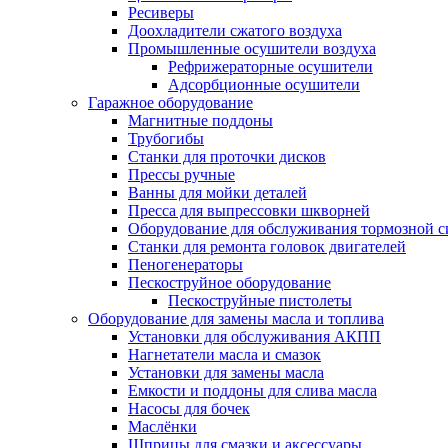
Ресиверы
Доохладители сжатого воздуха
Промышленные осушители воздуха
Рефрижераторные осушители
Адсорбционные осушители
Гаражное оборудование
Магнитные поддоны
Трубогибы
Станки для проточки дисков
Прессы ручные
Ванны для мойки деталей
Пресса для выпрессовки шкворней
Оборудование для обслуживания тормозной 
Станки для ремонта головок двигателей
Пеногенераторы
Пескоструйное оборудование
Пескоструйные пистолеты
Оборудование для замены масла и топлива
Установки для обслуживания АКПП
Нагнетатели масла и смазок
Установки для замены масла
Емкости и поддоны для слива масла
Насосы для бочек
Маслёнки
Шприцы для смазки и аксессуары