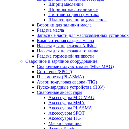
Шприц маслёнки
Шприцы маслозаливные
Пистолеты для герметика
Шланги для шприц-масленок
Воронки для заливки масла
Раздача масла
Запасные части для маслозаменных установок
Компьютерная раздача масла
Насосы для перекачки AdBlue
Насосы для перекачки топлива
Раздача тормозной жидкости
Сварочное и зарядное оборудование
Сварочные полуавтоматы (MIG-MAG)
Споттеры (SPOT)
Плазморезы (PLASMA)
Аргонно-дуговая сварка (TIG)
Пуско-зарядные устройства (ПЗУ)
Сварочные аксессуары
Аксессуары MIG-MAG
Аксессуары MMA
Аксессуары PLASMA
Аксессуары SPOT
Аксессуары TIG
Маски сварщика
Разное Telwin