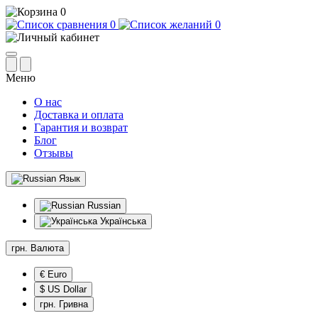
0
0
0
Меню
О нас
Доставка и оплата
Гарантия и возврат
Блог
Отзывы
Язык
Russian
Українська
грн.
Валюта
€ Euro
$ US Dollar
грн. Гривна