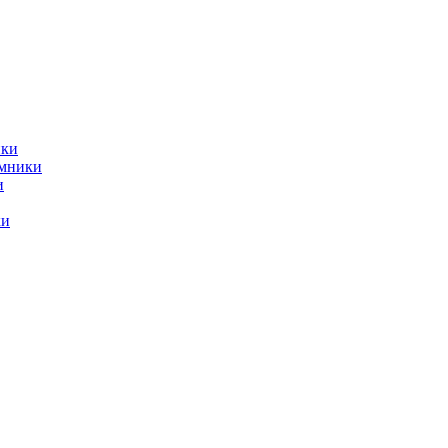
ики
емники
и
ки