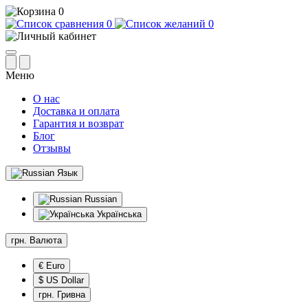
0
0
0
Меню
О нас
Доставка и оплата
Гарантия и возврат
Блог
Отзывы
Язык
Russian
Українська
грн.
Валюта
€ Euro
$ US Dollar
грн. Гривна