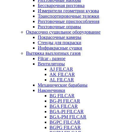
Рихтовочные наборы
Бессварочная рихтовка
Измерители геометрии кузова
Транспортировочные тележки
Рихтовочные приспособления
Рихтовочные оправы
Окрасочно сушильное оборудование
Покрасочные камеры
Стенды для покраски
Инфракрасные сушки
Вытяжка выхлопных газов
Filcar - разное
Вентиляторы
AJ FILCAR
AK FILCAR
AL FILCAR
Механические барабаны
Наконечники
BG FILCAR
BG-PI FILCAR
BGA FILCAR
BGA-PI FILCAR
BGA-PM FILCAR
BGPC FILCAR
BGPG FILCAR