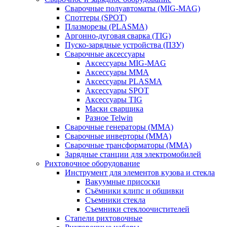
Сварочные полуавтоматы (MIG-MAG)
Споттеры (SPOT)
Плазморезы (PLASMA)
Аргонно-дуговая сварка (TIG)
Пуско-зарядные устройства (ПЗУ)
Сварочные аксессуары
Аксессуары MIG-MAG
Аксессуары MMA
Аксессуары PLASMA
Аксессуары SPOT
Аксессуары TIG
Маски сварщика
Разное Telwin
Сварочные генераторы (MMA)
Сварочные инверторы (MMA)
Сварочные трансформаторы (MMA)
Зарядные станции для электромобилей
Рихтовочное оборудование
Инструмент для элементов кузова и стекла
Вакуумные присоски
Съёмники клипс и обшивки
Съемники стекла
Съемники стеклоочистителей
Стапели рихтовочные