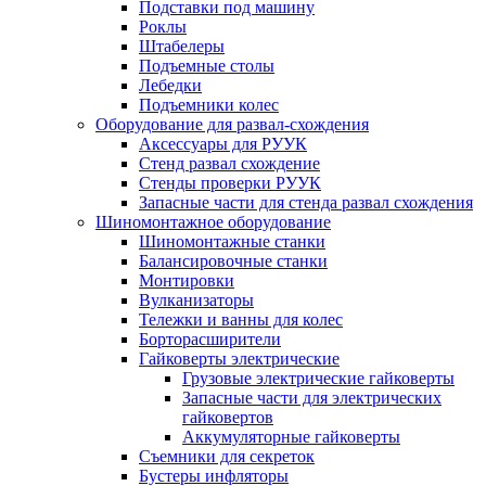
Подставки под машину
Роклы
Штабелеры
Подъемные столы
Лебедки
Подъемники колес
Оборудование для развал-схождения
Аксессуары для РУУК
Стенд развал схождение
Стенды проверки РУУК
Запасные части для стенда развал схождения
Шиномонтажное оборудование
Шиномонтажные станки
Балансировочные станки
Монтировки
Вулканизаторы
Тележки и ванны для колес
Борторасширители
Гайковерты электрические
Грузовые электрические гайковерты
Запасные части для электрических
гайковертов
Аккумуляторные гайковерты
Съемники для секреток
Бустеры инфляторы