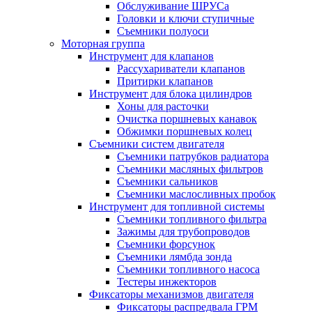
Обслуживание ШРУСа
Головки и ключи ступичные
Съемники полуоси
Моторная группа
Инструмент для клапанов
Рассухариватели клапанов
Притирки клапанов
Инструмент для блока цилиндров
Хоны для расточки
Очистка поршневых канавок
Обжимки поршневых колец
Съемники систем двигателя
Съемники патрубков радиатора
Съемники масляных фильтров
Съемники сальников
Съемники маслосливных пробок
Инструмент для топливной системы
Съемники топливного фильтра
Зажимы для трубопроводов
Съемники форсунок
Съемники лямбда зонда
Съемники топливного насоса
Тестеры инжекторов
Фиксаторы механизмов двигателя
Фиксаторы распредвала ГРМ