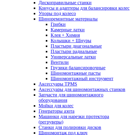
Дископравильные станки
Конусы и адаптеры для балансировки колес
Упоры под колесо
Шиноремонтные материалы
Грибки
Камерные латки
Клея + Химия
Колышки + Шнуры
Пластыри диагональные
Пластыри радиальные
Универсальные латки
Вентили
Грузики балансировочные
Шиномонтажные пасты
Шиномонтажный инструмент
Аксессуары TPMS
Аксессуары для шиномонтажных станков
Запчасти для шиномонтажного
оборудования
Мойки для колес
Генераторы азота
Машинки для нарезки протектора
(регруверы)
Станки для полировки дисков
Шиномонтаж под ключ