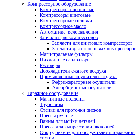
Компрессорное оборудование
Компрессоры поршневые
Компрессоры винтовые
Компрессорные головки
Компрессорное масло
Автоматика, реле давления
Запчасти для компрессоров
Запчасти для винтовых компрессоров
Запчасти для поршневых компрессоров
Магистральные фильтры
Циклонные сепараторы
Ресиверы
Доохладители сжатого воздуха
Промышленные осушители воздуха
Рефрижераторные осушители
Адсорбционные осушители
Гаражное оборудование
Магнитные поддоны
Трубогибы
Станки для проточки дисков
Прессы ручные
Ванны для мойки деталей
Пресса для выпрессовки шкворней
Оборудование для обслуживания тормозной
системы