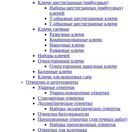
Ключи шестигранные (имбусовые)
Наборы шестигранных (имбусовых)
ключей
Т-образные шестигранные ключи
Г-образные шестигранные ключи
Ключи гаечные
Разрезные ключи
Комбинированные ключи
Накидные ключи
Рожковые ключи
Наборы ключей
Односторонние ключи
Односторонние накидные ключи
Балонные ключи
Ключи для шлицевых гаек
Отвертки и шуруповерты
Ударные отвертки
Ударно-поворотные отвертки
Стандартные отвертки
Диэлектрические отвертки
Наборы диэлектрических отверток
Отвертки битодержатели
Прецизионные отвертки (для точных работ)
Наборы прецизионных отверток
Отвертки для золотника