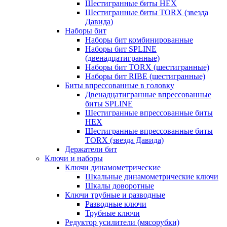
Шестигранные биты HEX
Шестигранные биты TORX (звезда
Давида)
Наборы бит
Наборы бит комбинированные
Наборы бит SPLINE
(двенадцатигранные)
Наборы бит TORX (шестигранные)
Наборы бит RIBE (шестигранные)
Биты впрессованные в головку
Двенадцатигранные впрессованные
биты SPLINE
Шестигранные впрессованные биты
HEX
Шестигранные впрессованные биты
TORX (звезда Давида)
Держатели бит
Ключи и наборы
Ключи динамометрические
Шкальные динамометрические ключи
Шкалы доворотные
Ключи трубные и разводные
Разводные ключи
Трубные ключи
Редуктор усилители (мясорубки)