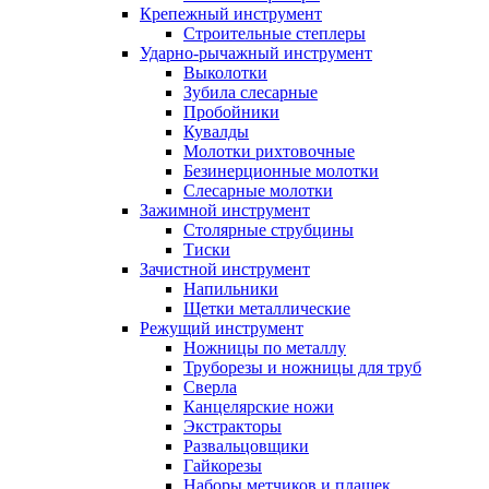
Крепежный инструмент
Строительные степлеры
Ударно-рычажный инструмент
Выколотки
Зубила слесарные
Пробойники
Кувалды
Молотки рихтовочные
Безинерционные молотки
Слесарные молотки
Зажимной инструмент
Столярные струбцины
Тиски
Зачистной инструмент
Напильники
Щетки металлические
Режущий инструмент
Ножницы по металлу
Труборезы и ножницы для труб
Сверла
Канцелярские ножи
Экстракторы
Развальцовщики
Гайкорезы
Наборы метчиков и плашек