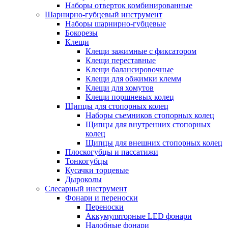
Наборы отверток комбинированные
Шарнирно-губцевый инструмент
Наборы шарнирно-губцевые
Бокорезы
Клещи
Клещи зажимные с фиксатором
Клещи переставные
Клещи балансировочные
Клещи для обжимки клемм
Клещи для хомутов
Клещи поршневых колец
Щипцы для стопорных колец
Наборы съемников стопорных колец
Щипцы для внутренних стопорных
колец
Щипцы для внешних стопорных колец
Плоскогубцы и пассатижи
Тонкогубцы
Кусачки торцевые
Дыроколы
Слесарный инструмент
Фонари и переноски
Переноски
Аккумуляторные LED фонари
Налобные фонари