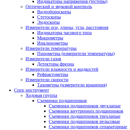
Индикаторы напряжения (тестеры)
Оптический и звуковой контроль
Видеобороскопы
Стетоскопы
Эндоскопы
Измерители оси, длины, угла, расстояния
Индикаторы часового типа
Микрометры
Инклинометры
Измерители температуры
Пирометры (измерители температуры)
Измерители газов
Детекторы фреона
Измерители влажности и жидкостей
Рефрактометры
Измерители скорости
Тахометры (измерители вращения)
Спец инструмент
Ходовая группа
Съемники подшипников
Съемники подшипников двухлапые
Съемники внутренних подшипников
Съемники подшипников трехлапые
Съемники подшипников рельсовые
Съемники подшипников сепараторные