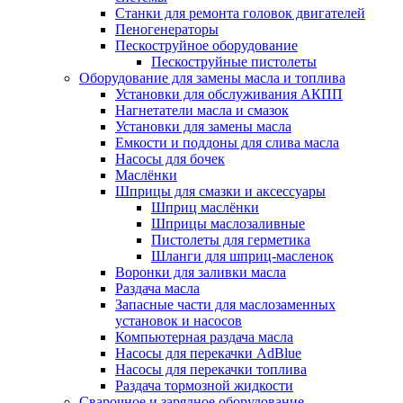
Станки для ремонта головок двигателей
Пеногенераторы
Пескоструйное оборудование
Пескоструйные пистолеты
Оборудование для замены масла и топлива
Установки для обслуживания АКПП
Нагнетатели масла и смазок
Установки для замены масла
Емкости и поддоны для слива масла
Насосы для бочек
Маслёнки
Шприцы для смазки и аксессуары
Шприц маслёнки
Шприцы маслозаливные
Пистолеты для герметика
Шланги для шприц-масленок
Воронки для заливки масла
Раздача масла
Запасные части для маслозаменных
установок и насосов
Компьютерная раздача масла
Насосы для перекачки AdBlue
Насосы для перекачки топлива
Раздача тормозной жидкости
Сварочное и зарядное оборудование