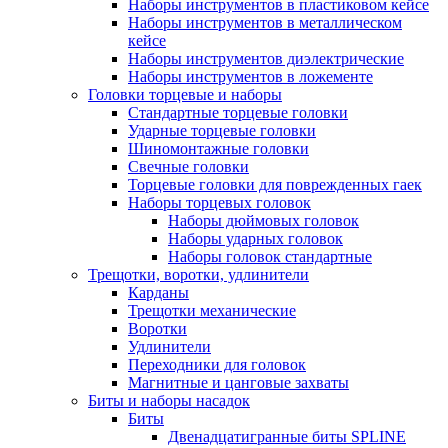
Наборы инструментов в пластиковом кейсе
Наборы инструментов в металлическом
кейсе
Наборы инструментов диэлектрические
Наборы инструментов в ложементе
Головки торцевые и наборы
Стандартные торцевые головки
Ударные торцевые головки
Шиномонтажные головки
Свечные головки
Торцевые головки для поврежденных гаек
Наборы торцевых головок
Наборы дюймовых головок
Наборы ударных головок
Наборы головок стандартные
Трещотки, воротки, удлинители
Карданы
Трещотки механические
Воротки
Удлинители
Переходники для головок
Магнитные и цанговые захваты
Биты и наборы насадок
Биты
Двенадцатигранные биты SPLINE