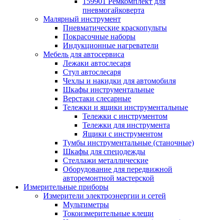
159901 Ремкомплект для
пневмогайковерта
Малярный инструмент
Пневматические краскопульты
Покрасочные наборы
Индукционные нагреватели
Мебель для автосервиса
Лежаки автослесаря
Стул автослесаря
Чехлы и накидки для автомобиля
Шкафы инструментальные
Верстаки слесарные
Тележки и ящики инструментальные
Тележки с инструментом
Тележки для инструмента
Ящики с инструментом
Тумбы инструментальные (станочные)
Шкафы для спецодежды
Стеллажи металлические
Оборудование для передвижной
авторемонтной мастерской
Измерительные приборы
Измерители электроэнергии и сетей
Мультиметры
Токоизмерительные клещи