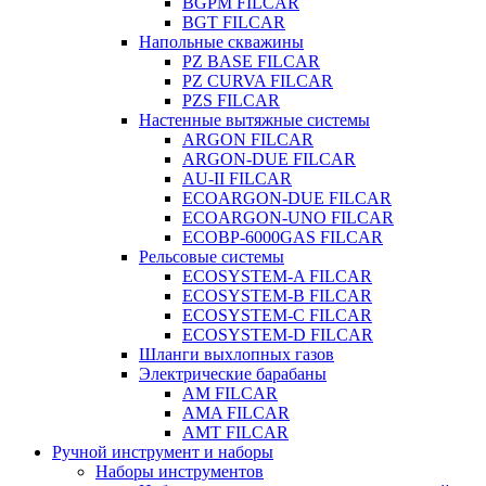
BGPM FILCAR
BGT FILCAR
Напольные скважины
PZ BASE FILCAR
PZ CURVA FILCAR
PZS FILCAR
Настенные вытяжные системы
ARGON FILCAR
ARGON-DUE FILCAR
AU-II FILCAR
ECOARGON-DUE FILCAR
ECOARGON-UNO FILCAR
ECOBP-6000GAS FILCAR
Рельсовые системы
ECOSYSTEM-A FILCAR
ECOSYSTEM-B FILCAR
ECOSYSTEM-C FILCAR
ECOSYSTEM-D FILCAR
Шланги выхлопных газов
Электрические барабаны
AM FILCAR
AMA FILCAR
AMT FILCAR
Ручной инструмент и наборы
Наборы инструментов