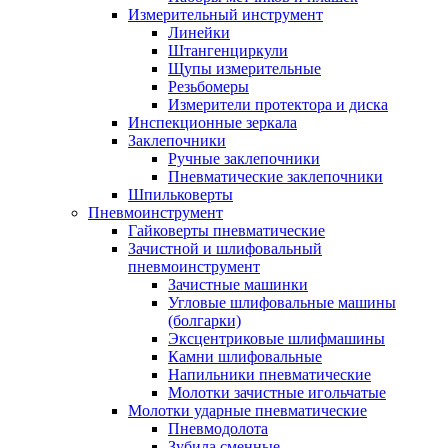
Измерительный инструмент
Линейки
Штангенциркули
Щупы измерительные
Резьбомеры
Измерители протектора и диска
Инспекционные зеркала
Заклепочники
Ручные заклепочники
Пневматические заклепочники
Шпильковерты
Пневмоинструмент
Гайковерты пневматические
Зачистной и шлифовальный
пневмоинструмент
Зачистные машинки
Угловые шлифовальные машины
(болгарки)
Эксцентриковые шлифмашины
Камни шлифовальные
Напильники пневматические
Молотки зачистные игольчатые
Молотки ударные пневматические
Пневмодолота
Зубила сменные