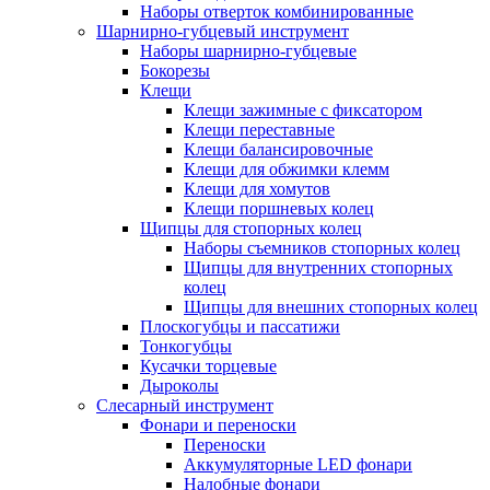
Наборы отверток комбинированные
Шарнирно-губцевый инструмент
Наборы шарнирно-губцевые
Бокорезы
Клещи
Клещи зажимные с фиксатором
Клещи переставные
Клещи балансировочные
Клещи для обжимки клемм
Клещи для хомутов
Клещи поршневых колец
Щипцы для стопорных колец
Наборы съемников стопорных колец
Щипцы для внутренних стопорных
колец
Щипцы для внешних стопорных колец
Плоскогубцы и пассатижи
Тонкогубцы
Кусачки торцевые
Дыроколы
Слесарный инструмент
Фонари и переноски
Переноски
Аккумуляторные LED фонари
Налобные фонари