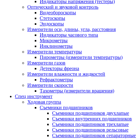
Индикаторы напряжения (тестеры)
Оптический и звуковой контроль
Видеобороскопы
Стетоскопы
Эндоскопы
Измерители оси, длины, угла, расстояния
Индикаторы часового типа
Микрометры
Инклинометры
Измерители температуры
Пирометры (измерители температуры)
Измерители газов
Детекторы фреона
Измерители влажности и жидкостей
Рефрактометры
Измерители скорости
Тахометры (измерители вращения)
Спец инструмент
Ходовая группа
Съемники подшипников
Съемники подшипников двухлапые
Съемники внутренних подшипников
Съемники подшипников трехлапые
Съемники подшипников рельсовые
Съемники подшипников сепараторные