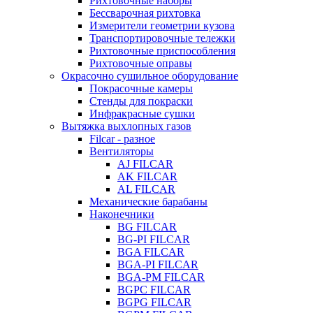
Рихтовочные наборы
Бессварочная рихтовка
Измерители геометрии кузова
Транспортировочные тележки
Рихтовочные приспособления
Рихтовочные оправы
Окрасочно сушильное оборудование
Покрасочные камеры
Стенды для покраски
Инфракрасные сушки
Вытяжка выхлопных газов
Filcar - разное
Вентиляторы
AJ FILCAR
AK FILCAR
AL FILCAR
Механические барабаны
Наконечники
BG FILCAR
BG-PI FILCAR
BGA FILCAR
BGA-PI FILCAR
BGA-PM FILCAR
BGPC FILCAR
BGPG FILCAR