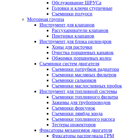
Обслуживание ШРУСа
Головки и ключи ступичные
Съемники полуоси
Моторная группа
Инструмент для клапанов
Рассухариватели клапанов
Притирки клапанов
Инструмент для блока цилиндров
Хоны для расточки
Очистка поршневых канавок
Обжимки поршневых колец
Съемники систем двигателя
Съемники патрубков радиатора
Съемники масляных фильтров
Съемники сальников
Съемники маслосливных пробок
Инструмент для топливной системы
Съемники топливного фильтра
Зажимы для трубопроводов
Съемники форсунок
Съемники лямбда зонда
Съемники топливного насоса
Тестеры инжекторов
Фиксаторы механизмов двигателя
Фиксаторы распредвала ГРМ