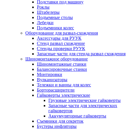
Подставки под машину
Роклы
Штабелеры
Подъемные столы
Лебедки
Подъемники колес
Оборудование для развал-схождения
Аксессуары для РУУК
Стенд развал схождение
Стенды проверки РУУК
Запасные части для стенда развал схождения
Шиномонтажное оборудование
Шиномонтажные станки
Балансировочные станки
Монтировки
Вулканизаторы
Тележки и ванны для колес
Борторасширители
Гайковерты электрические
Грузовые электрические гайковерты
Запасные части для электрических
гайковертов
Аккумуляторные гайковерты
Съемники для секреток
Бустеры инфляторы