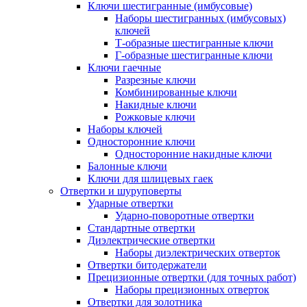
Ключи шестигранные (имбусовые)
Наборы шестигранных (имбусовых)
ключей
Т-образные шестигранные ключи
Г-образные шестигранные ключи
Ключи гаечные
Разрезные ключи
Комбинированные ключи
Накидные ключи
Рожковые ключи
Наборы ключей
Односторонние ключи
Односторонние накидные ключи
Балонные ключи
Ключи для шлицевых гаек
Отвертки и шуруповерты
Ударные отвертки
Ударно-поворотные отвертки
Стандартные отвертки
Диэлектрические отвертки
Наборы диэлектрических отверток
Отвертки битодержатели
Прецизионные отвертки (для точных работ)
Наборы прецизионных отверток
Отвертки для золотника