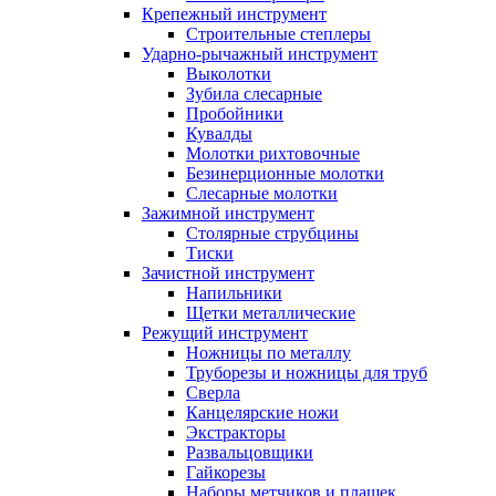
Крепежный инструмент
Строительные степлеры
Ударно-рычажный инструмент
Выколотки
Зубила слесарные
Пробойники
Кувалды
Молотки рихтовочные
Безинерционные молотки
Слесарные молотки
Зажимной инструмент
Столярные струбцины
Тиски
Зачистной инструмент
Напильники
Щетки металлические
Режущий инструмент
Ножницы по металлу
Труборезы и ножницы для труб
Сверла
Канцелярские ножи
Экстракторы
Развальцовщики
Гайкорезы
Наборы метчиков и плашек