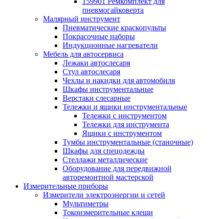
159901 Ремкомплект для
пневмогайковерта
Малярный инструмент
Пневматические краскопульты
Покрасочные наборы
Индукционные нагреватели
Мебель для автосервиса
Лежаки автослесаря
Стул автослесаря
Чехлы и накидки для автомобиля
Шкафы инструментальные
Верстаки слесарные
Тележки и ящики инструментальные
Тележки с инструментом
Тележки для инструмента
Ящики с инструментом
Тумбы инструментальные (станочные)
Шкафы для спецодежды
Стеллажи металлические
Оборудование для передвижной
авторемонтной мастерской
Измерительные приборы
Измерители электроэнергии и сетей
Мультиметры
Токоизмерительные клещи