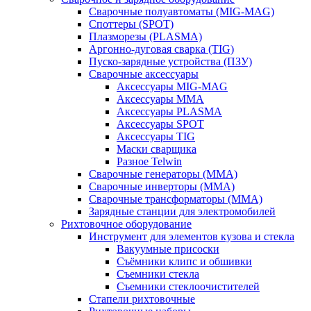
Сварочные полуавтоматы (MIG-MAG)
Споттеры (SPOT)
Плазморезы (PLASMA)
Аргонно-дуговая сварка (TIG)
Пуско-зарядные устройства (ПЗУ)
Сварочные аксессуары
Аксессуары MIG-MAG
Аксессуары MMA
Аксессуары PLASMA
Аксессуары SPOT
Аксессуары TIG
Маски сварщика
Разное Telwin
Сварочные генераторы (MMA)
Сварочные инверторы (MMA)
Сварочные трансформаторы (MMA)
Зарядные станции для электромобилей
Рихтовочное оборудование
Инструмент для элементов кузова и стекла
Вакуумные присоски
Съёмники клипс и обшивки
Съемники стекла
Съемники стеклоочистителей
Стапели рихтовочные