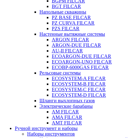
BGPM FILCAR
BGT FILCAR
Напольные скважины
PZ BASE FILCAR
PZ CURVA FILCAR
PZS FILCAR
Настенные вытяжные системы
ARGON FILCAR
ARGON-DUE FILCAR
AU-II FILCAR
ECOARGON-DUE FILCAR
ECOARGON-UNO FILCAR
ECOBP-6000GAS FILCAR
Рельсовые системы
ECOSYSTEM-A FILCAR
ECOSYSTEM-B FILCAR
ECOSYSTEM-C FILCAR
ECOSYSTEM-D FILCAR
Шланги выхлопных газов
Электрические барабаны
AM FILCAR
AMA FILCAR
AMT FILCAR
Ручной инструмент и наборы
Наборы инструментов