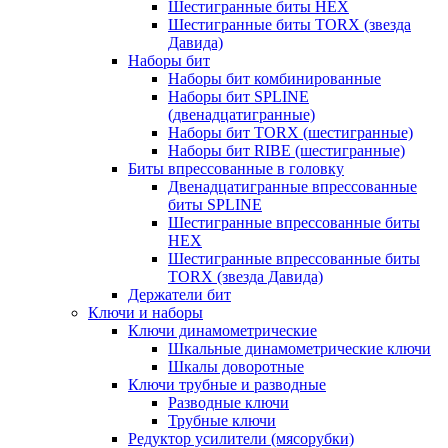
Шестигранные биты HEX
Шестигранные биты TORX (звезда
Давида)
Наборы бит
Наборы бит комбинированные
Наборы бит SPLINE
(двенадцатигранные)
Наборы бит TORX (шестигранные)
Наборы бит RIBE (шестигранные)
Биты впрессованные в головку
Двенадцатигранные впрессованные
биты SPLINE
Шестигранные впрессованные биты
HEX
Шестигранные впрессованные биты
TORX (звезда Давида)
Держатели бит
Ключи и наборы
Ключи динамометрические
Шкальные динамометрические ключи
Шкалы доворотные
Ключи трубные и разводные
Разводные ключи
Трубные ключи
Редуктор усилители (мясорубки)