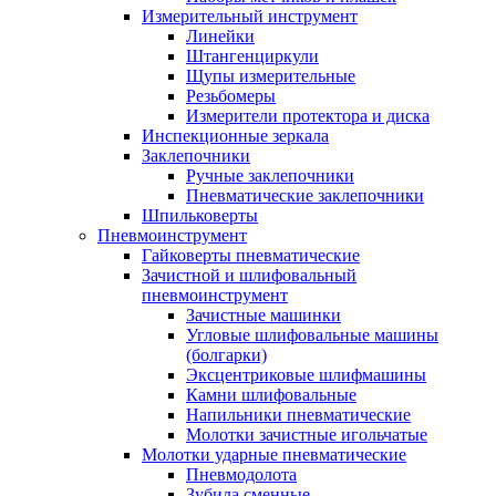
Измерительный инструмент
Линейки
Штангенциркули
Щупы измерительные
Резьбомеры
Измерители протектора и диска
Инспекционные зеркала
Заклепочники
Ручные заклепочники
Пневматические заклепочники
Шпильковерты
Пневмоинструмент
Гайковерты пневматические
Зачистной и шлифовальный
пневмоинструмент
Зачистные машинки
Угловые шлифовальные машины
(болгарки)
Эксцентриковые шлифмашины
Камни шлифовальные
Напильники пневматические
Молотки зачистные игольчатые
Молотки ударные пневматические
Пневмодолота
Зубила сменные