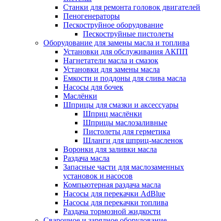
Станки для ремонта головок двигателей
Пеногенераторы
Пескоструйное оборудование
Пескоструйные пистолеты
Оборудование для замены масла и топлива
Установки для обслуживания АКПП
Нагнетатели масла и смазок
Установки для замены масла
Емкости и поддоны для слива масла
Насосы для бочек
Маслёнки
Шприцы для смазки и аксессуары
Шприц маслёнки
Шприцы маслозаливные
Пистолеты для герметика
Шланги для шприц-масленок
Воронки для заливки масла
Раздача масла
Запасные части для маслозаменных
установок и насосов
Компьютерная раздача масла
Насосы для перекачки AdBlue
Насосы для перекачки топлива
Раздача тормозной жидкости
Сварочное и зарядное оборудование