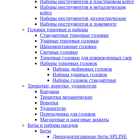
Наборы инструментов в пластиковом кейсе
Наборы инструментов в металлическом
кейсе
Наборы инструментов диэлектрические
Наборы инструментов в ложементе
Головки торцевые и наборы
Стандартные торцевые головки
Ударные торцевые головки
Шиномонтажные головки
Свечные головки
Торцевые головки для поврежденных гаек
Наборы торцевых головок
Наборы дюймовых головок
Наборы ударных головок
Наборы головок стандартные
Трещотки, воротки, удлинители
Карданы
Трещотки механические
Воротки
Удлинители
Переходники для головок
Магнитные и цанговые захваты
Биты и наборы насадок
Биты
Двенадцатигранные биты SPLINE