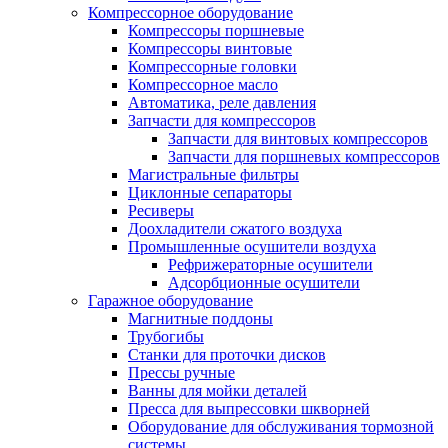
Компрессорное оборудование
Компрессоры поршневые
Компрессоры винтовые
Компрессорные головки
Компрессорное масло
Автоматика, реле давления
Запчасти для компрессоров
Запчасти для винтовых компрессоров
Запчасти для поршневых компрессоров
Магистральные фильтры
Циклонные сепараторы
Ресиверы
Доохладители сжатого воздуха
Промышленные осушители воздуха
Рефрижераторные осушители
Адсорбционные осушители
Гаражное оборудование
Магнитные поддоны
Трубогибы
Станки для проточки дисков
Прессы ручные
Ванны для мойки деталей
Пресса для выпрессовки шкворней
Оборудование для обслуживания тормозной
системы