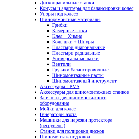
Дископравильные станки
Конусы и адаптеры для балансировки колес
Упоры под колесо
Шиноремонтные материалы
Грибки
Камерные латки
Клея + Химия
Колышки + Шнуры
Пластыри диагональные
Пластыри радиальные
Универсальные латки
Вентили
Грузики балансировочные
Шиномонтажные пасты
Шиномонтажный инструмент
Аксессуары TPMS
Аксессуары для шиномонтажных станков
Запчасти для шиномонтажного
оборудования
Мойки для колес
Генераторы азота
Машинки для нарезки протектора
(регруверы)
Станки для полировки дисков
Шиномонтаж под ключ