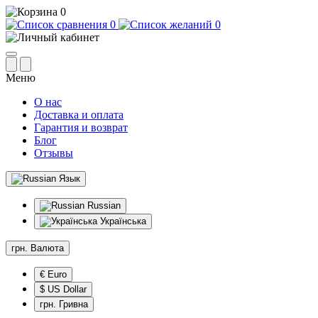
0
0
0
Меню
О нас
Доставка и оплата
Гарантия и возврат
Блог
Отзывы
Язык
Russian
Українська
грн.
Валюта
€ Euro
$ US Dollar
грн. Гривна