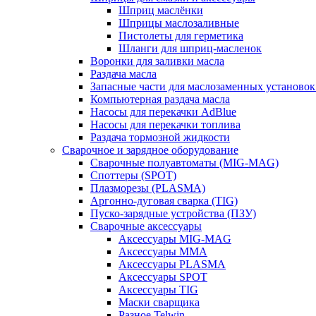
Шприц маслёнки
Шприцы маслозаливные
Пистолеты для герметика
Шланги для шприц-масленок
Воронки для заливки масла
Раздача масла
Запасные части для маслозаменных установок
Компьютерная раздача масла
Насосы для перекачки AdBlue
Насосы для перекачки топлива
Раздача тормозной жидкости
Сварочное и зарядное оборудование
Сварочные полуавтоматы (MIG-MAG)
Споттеры (SPOT)
Плазморезы (PLASMA)
Аргонно-дуговая сварка (TIG)
Пуско-зарядные устройства (ПЗУ)
Сварочные аксессуары
Аксессуары MIG-MAG
Аксессуары MMA
Аксессуары PLASMA
Аксессуары SPOT
Аксессуары TIG
Маски сварщика
Разное Telwin