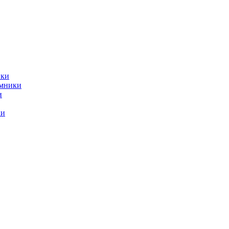
ики
емники
и
ки