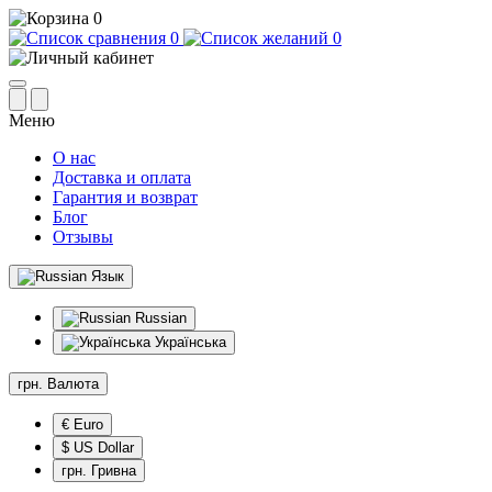
0
0
0
Меню
О нас
Доставка и оплата
Гарантия и возврат
Блог
Отзывы
Язык
Russian
Українська
грн.
Валюта
€ Euro
$ US Dollar
грн. Гривна