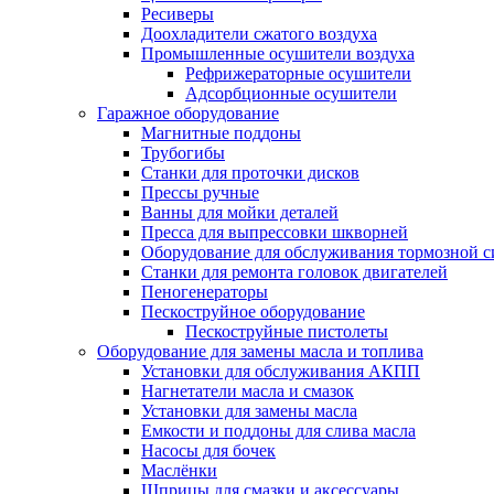
Ресиверы
Доохладители сжатого воздуха
Промышленные осушители воздуха
Рефрижераторные осушители
Адсорбционные осушители
Гаражное оборудование
Магнитные поддоны
Трубогибы
Станки для проточки дисков
Прессы ручные
Ванны для мойки деталей
Пресса для выпрессовки шкворней
Оборудование для обслуживания тормозной 
Станки для ремонта головок двигателей
Пеногенераторы
Пескоструйное оборудование
Пескоструйные пистолеты
Оборудование для замены масла и топлива
Установки для обслуживания АКПП
Нагнетатели масла и смазок
Установки для замены масла
Емкости и поддоны для слива масла
Насосы для бочек
Маслёнки
Шприцы для смазки и аксессуары