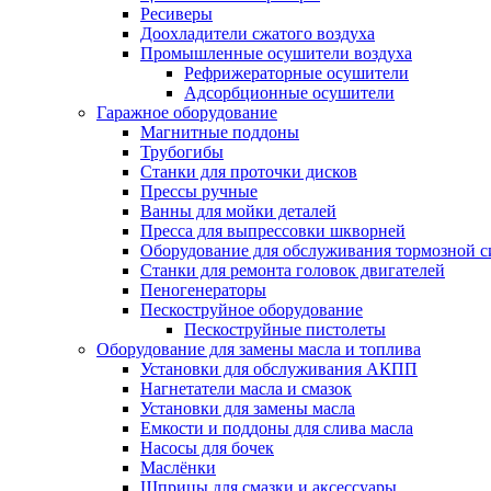
Ресиверы
Доохладители сжатого воздуха
Промышленные осушители воздуха
Рефрижераторные осушители
Адсорбционные осушители
Гаражное оборудование
Магнитные поддоны
Трубогибы
Станки для проточки дисков
Прессы ручные
Ванны для мойки деталей
Пресса для выпрессовки шкворней
Оборудование для обслуживания тормозной 
Станки для ремонта головок двигателей
Пеногенераторы
Пескоструйное оборудование
Пескоструйные пистолеты
Оборудование для замены масла и топлива
Установки для обслуживания АКПП
Нагнетатели масла и смазок
Установки для замены масла
Емкости и поддоны для слива масла
Насосы для бочек
Маслёнки
Шприцы для смазки и аксессуары