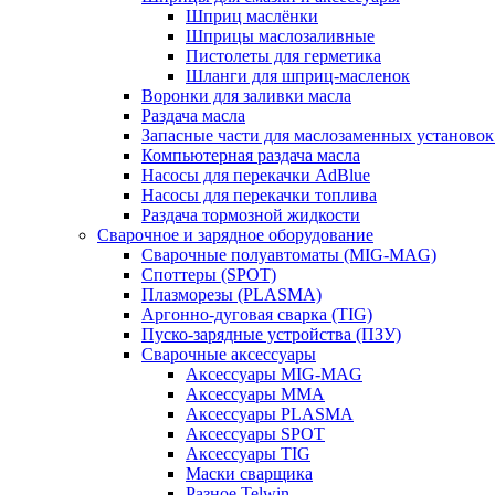
Шприц маслёнки
Шприцы маслозаливные
Пистолеты для герметика
Шланги для шприц-масленок
Воронки для заливки масла
Раздача масла
Запасные части для маслозаменных установок
Компьютерная раздача масла
Насосы для перекачки AdBlue
Насосы для перекачки топлива
Раздача тормозной жидкости
Сварочное и зарядное оборудование
Сварочные полуавтоматы (MIG-MAG)
Споттеры (SPOT)
Плазморезы (PLASMA)
Аргонно-дуговая сварка (TIG)
Пуско-зарядные устройства (ПЗУ)
Сварочные аксессуары
Аксессуары MIG-MAG
Аксессуары MMA
Аксессуары PLASMA
Аксессуары SPOT
Аксессуары TIG
Маски сварщика
Разное Telwin