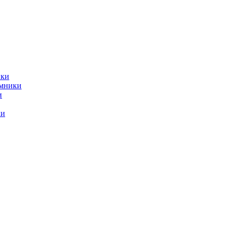
ики
емники
и
ки