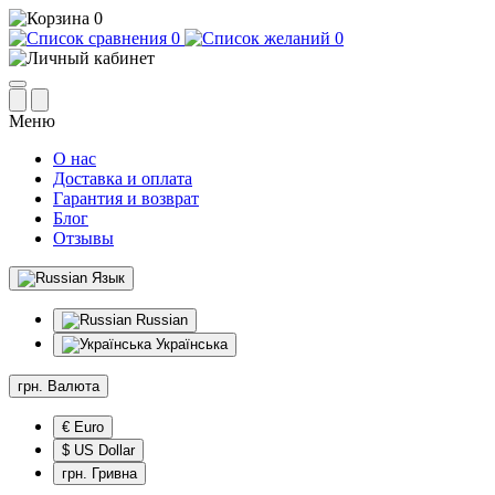
0
0
0
Меню
О нас
Доставка и оплата
Гарантия и возврат
Блог
Отзывы
Язык
Russian
Українська
грн.
Валюта
€ Euro
$ US Dollar
грн. Гривна