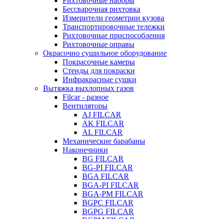
Рихтовочные наборы
Бессварочная рихтовка
Измерители геометрии кузова
Транспортировочные тележки
Рихтовочные приспособления
Рихтовочные оправы
Окрасочно сушильное оборудование
Покрасочные камеры
Стенды для покраски
Инфракрасные сушки
Вытяжка выхлопных газов
Filcar - разное
Вентиляторы
AJ FILCAR
AK FILCAR
AL FILCAR
Механические барабаны
Наконечники
BG FILCAR
BG-PI FILCAR
BGA FILCAR
BGA-PI FILCAR
BGA-PM FILCAR
BGPC FILCAR
BGPG FILCAR