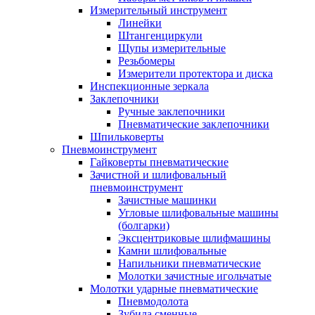
Измерительный инструмент
Линейки
Штангенциркули
Щупы измерительные
Резьбомеры
Измерители протектора и диска
Инспекционные зеркала
Заклепочники
Ручные заклепочники
Пневматические заклепочники
Шпильковерты
Пневмоинструмент
Гайковерты пневматические
Зачистной и шлифовальный
пневмоинструмент
Зачистные машинки
Угловые шлифовальные машины
(болгарки)
Эксцентриковые шлифмашины
Камни шлифовальные
Напильники пневматические
Молотки зачистные игольчатые
Молотки ударные пневматические
Пневмодолота
Зубила сменные