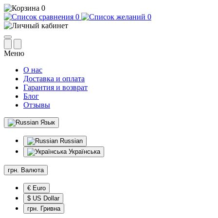
0
0
0
Меню
О нас
Доставка и оплата
Гарантия и возврат
Блог
Отзывы
Язык
Russian
Українська
грн.
Валюта
€ Euro
$ US Dollar
грн. Гривна