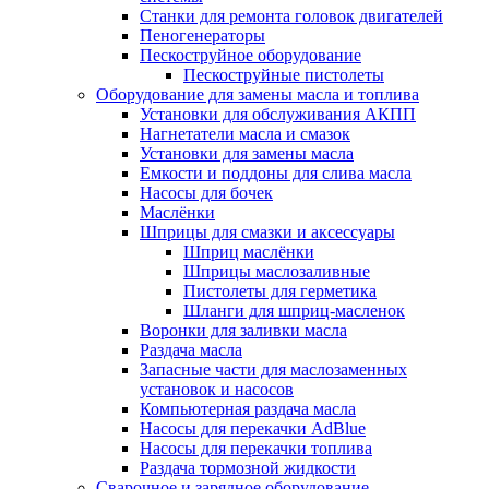
Станки для ремонта головок двигателей
Пеногенераторы
Пескоструйное оборудование
Пескоструйные пистолеты
Оборудование для замены масла и топлива
Установки для обслуживания АКПП
Нагнетатели масла и смазок
Установки для замены масла
Емкости и поддоны для слива масла
Насосы для бочек
Маслёнки
Шприцы для смазки и аксессуары
Шприц маслёнки
Шприцы маслозаливные
Пистолеты для герметика
Шланги для шприц-масленок
Воронки для заливки масла
Раздача масла
Запасные части для маслозаменных
установок и насосов
Компьютерная раздача масла
Насосы для перекачки AdBlue
Насосы для перекачки топлива
Раздача тормозной жидкости
Сварочное и зарядное оборудование