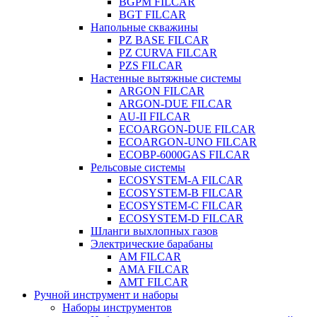
BGPM FILCAR
BGT FILCAR
Напольные скважины
PZ BASE FILCAR
PZ CURVA FILCAR
PZS FILCAR
Настенные вытяжные системы
ARGON FILCAR
ARGON-DUE FILCAR
AU-II FILCAR
ECOARGON-DUE FILCAR
ECOARGON-UNO FILCAR
ECOBP-6000GAS FILCAR
Рельсовые системы
ECOSYSTEM-A FILCAR
ECOSYSTEM-B FILCAR
ECOSYSTEM-C FILCAR
ECOSYSTEM-D FILCAR
Шланги выхлопных газов
Электрические барабаны
AM FILCAR
AMA FILCAR
AMT FILCAR
Ручной инструмент и наборы
Наборы инструментов