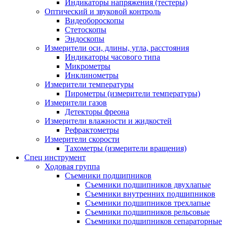
Индикаторы напряжения (тестеры)
Оптический и звуковой контроль
Видеобороскопы
Стетоскопы
Эндоскопы
Измерители оси, длины, угла, расстояния
Индикаторы часового типа
Микрометры
Инклинометры
Измерители температуры
Пирометры (измерители температуры)
Измерители газов
Детекторы фреона
Измерители влажности и жидкостей
Рефрактометры
Измерители скорости
Тахометры (измерители вращения)
Спец инструмент
Ходовая группа
Съемники подшипников
Съемники подшипников двухлапые
Съемники внутренних подшипников
Съемники подшипников трехлапые
Съемники подшипников рельсовые
Съемники подшипников сепараторные