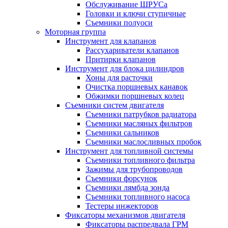
Обслуживание ШРУСа
Головки и ключи ступичные
Съемники полуоси
Моторная группа
Инструмент для клапанов
Рассухариватели клапанов
Притирки клапанов
Инструмент для блока цилиндров
Хоны для расточки
Очистка поршневых канавок
Обжимки поршневых колец
Съемники систем двигателя
Съемники патрубков радиатора
Съемники масляных фильтров
Съемники сальников
Съемники маслосливных пробок
Инструмент для топливной системы
Съемники топливного фильтра
Зажимы для трубопроводов
Съемники форсунок
Съемники лямбда зонда
Съемники топливного насоса
Тестеры инжекторов
Фиксаторы механизмов двигателя
Фиксаторы распредвала ГРМ