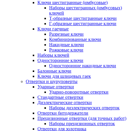
Ключи шестигранные (имбусовые)
Наборы шестигранных (имбусовых)
ключей
Т-образные шестигранные ключи
Г-образные шестигранные ключи
Ключи гаечные
Разрезные ключи
Комбинированные ключи
Накидные ключи
Рожковые ключи
Наборы ключей
Односторонние ключи
Односторонние накидные ключи
Балонные ключи
Ключи для шлицевых гаек
Отвертки и шуруповерты
Ударные отвертки
Ударно-поворотные отвертки
Стандартные отвертки
Диэлектрические отвертки
Наборы диэлектрических отверток
Отвертки битодержатели
Прецизионные отвертки (для точных работ)
Наборы прецизионных отверток
Отвертки для золотника