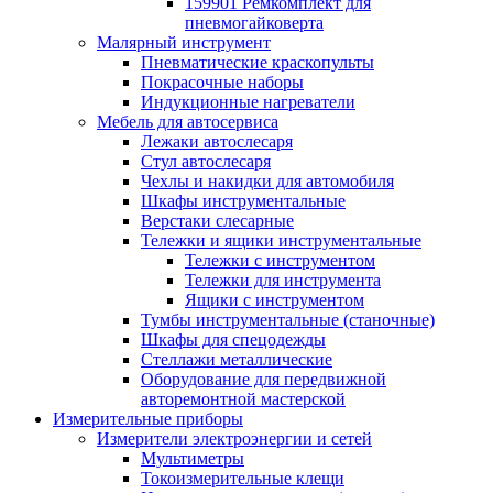
159901 Ремкомплект для
пневмогайковерта
Малярный инструмент
Пневматические краскопульты
Покрасочные наборы
Индукционные нагреватели
Мебель для автосервиса
Лежаки автослесаря
Стул автослесаря
Чехлы и накидки для автомобиля
Шкафы инструментальные
Верстаки слесарные
Тележки и ящики инструментальные
Тележки с инструментом
Тележки для инструмента
Ящики с инструментом
Тумбы инструментальные (станочные)
Шкафы для спецодежды
Стеллажи металлические
Оборудование для передвижной
авторемонтной мастерской
Измерительные приборы
Измерители электроэнергии и сетей
Мультиметры
Токоизмерительные клещи