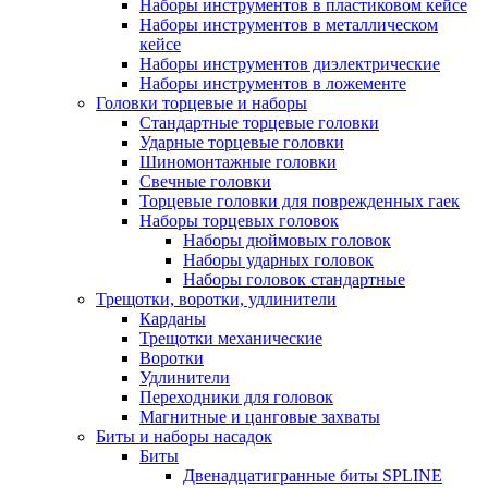
Наборы инструментов в пластиковом кейсе
Наборы инструментов в металлическом
кейсе
Наборы инструментов диэлектрические
Наборы инструментов в ложементе
Головки торцевые и наборы
Стандартные торцевые головки
Ударные торцевые головки
Шиномонтажные головки
Свечные головки
Торцевые головки для поврежденных гаек
Наборы торцевых головок
Наборы дюймовых головок
Наборы ударных головок
Наборы головок стандартные
Трещотки, воротки, удлинители
Карданы
Трещотки механические
Воротки
Удлинители
Переходники для головок
Магнитные и цанговые захваты
Биты и наборы насадок
Биты
Двенадцатигранные биты SPLINE