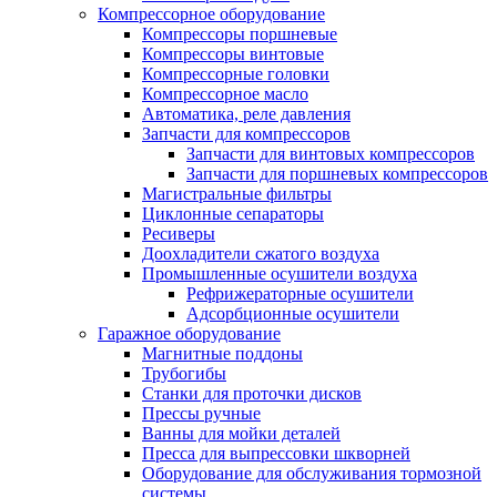
Компрессорное оборудование
Компрессоры поршневые
Компрессоры винтовые
Компрессорные головки
Компрессорное масло
Автоматика, реле давления
Запчасти для компрессоров
Запчасти для винтовых компрессоров
Запчасти для поршневых компрессоров
Магистральные фильтры
Циклонные сепараторы
Ресиверы
Доохладители сжатого воздуха
Промышленные осушители воздуха
Рефрижераторные осушители
Адсорбционные осушители
Гаражное оборудование
Магнитные поддоны
Трубогибы
Станки для проточки дисков
Прессы ручные
Ванны для мойки деталей
Пресса для выпрессовки шкворней
Оборудование для обслуживания тормозной
системы