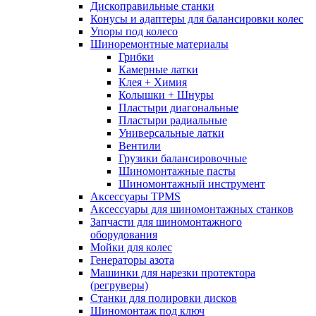
Дископравильные станки
Конусы и адаптеры для балансировки колес
Упоры под колесо
Шиноремонтные материалы
Грибки
Камерные латки
Клея + Химия
Колышки + Шнуры
Пластыри диагональные
Пластыри радиальные
Универсальные латки
Вентили
Грузики балансировочные
Шиномонтажные пасты
Шиномонтажный инструмент
Аксессуары TPMS
Аксессуары для шиномонтажных станков
Запчасти для шиномонтажного
оборудования
Мойки для колес
Генераторы азота
Машинки для нарезки протектора
(регруверы)
Станки для полировки дисков
Шиномонтаж под ключ