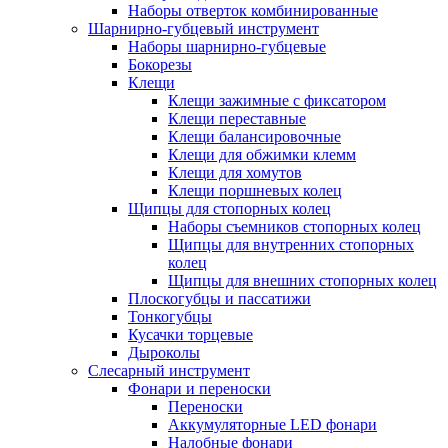
Наборы отверток комбинированные
Шарнирно-губцевый инструмент
Наборы шарнирно-губцевые
Бокорезы
Клещи
Клещи зажимные с фиксатором
Клещи переставные
Клещи балансировочные
Клещи для обжимки клемм
Клещи для хомутов
Клещи поршневых колец
Щипцы для стопорных колец
Наборы съемников стопорных колец
Щипцы для внутренних стопорных
колец
Щипцы для внешних стопорных колец
Плоскогубцы и пассатижи
Тонкогубцы
Кусачки торцевые
Дыроколы
Слесарный инструмент
Фонари и переноски
Переноски
Аккумуляторные LED фонари
Налобные фонари