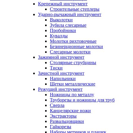
Крепежный инструмент
Строительные степлеры
Ударно-рычажный инструмент
Выколотки
Зубила слесарные
Пробойники
Кувалды
Молотки рихтовочные
Безинерционные молотки
Слесарные молотки
Зажимной инструмент
Столярные струбцины
Тиски
Зачистной инструмент
Напильники
Щетки металлические
Режущий инструмент
Ножницы по металлу
Труборезы и ножницы для труб
Сверла
Канцелярские ножи
Экстракторы
Развальцовщики
Гайкорезы
Наборы метчиков и плашек