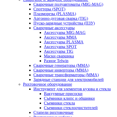
Сварочные полуавтоматы (MIG-MAG)
Споттеры (SPOT)
Плазморезы (PLASMA)
Аргонно-дуговая сварка (TIG)
Пуско-зарядные устройства (ПЗУ)
Сварочные аксессуары
Аксессуары MIG-MAG
Аксессуары MMA
Аксессуары PLASMA
Аксессуары SPOT
Аксессуары TIG
Маски сварщика
Разное Telwin
Сварочные генераторы (MMA)
Сварочные инверторы (MMA)
Сварочные трансформаторы (MMA)
Зарядные станции для электромобилей
Рихтовочное оборудование
Инструмент для элементов кузова и стекла
Вакуумные присоски
Съёмники клипс и обшивки
Съемники стекла
Съемники стеклоочистителей
Стапели рихтовочные