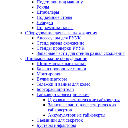
Подставки под машину
Роклы
Штабелеры
Подъемные столы
Лебедки
Подъемники колес
Оборудование для развал-схождения
Аксессуары для РУУК
Стенд развал схождение
Стенды проверки РУУК
Запасные части для стенда развал схождения
Шиномонтажное оборудование
Шиномонтажные станки
Балансировочные станки
Монтировки
Вулканизаторы
Тележки и ванны для колес
Борторасширители
Гайковерты электрические
Грузовые электрические гайковерты
Запасные части для электрических
гайковертов
Аккумуляторные гайковерты
Съемники для секреток
Бустеры инфляторы