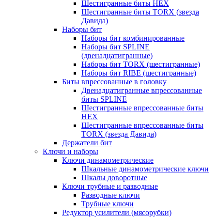
Шестигранные биты HEX
Шестигранные биты TORX (звезда
Давида)
Наборы бит
Наборы бит комбинированные
Наборы бит SPLINE
(двенадцатигранные)
Наборы бит TORX (шестигранные)
Наборы бит RIBE (шестигранные)
Биты впрессованные в головку
Двенадцатигранные впрессованные
биты SPLINE
Шестигранные впрессованные биты
HEX
Шестигранные впрессованные биты
TORX (звезда Давида)
Держатели бит
Ключи и наборы
Ключи динамометрические
Шкальные динамометрические ключи
Шкалы доворотные
Ключи трубные и разводные
Разводные ключи
Трубные ключи
Редуктор усилители (мясорубки)