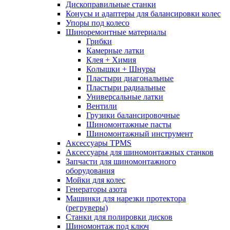
Дископравильные станки
Конусы и адаптеры для балансировки колес
Упоры под колесо
Шиноремонтные материалы
Грибки
Камерные латки
Клея + Химия
Колышки + Шнуры
Пластыри диагональные
Пластыри радиальные
Универсальные латки
Вентили
Грузики балансировочные
Шиномонтажные пасты
Шиномонтажный инструмент
Аксессуары TPMS
Аксессуары для шиномонтажных станков
Запчасти для шиномонтажного
оборудования
Мойки для колес
Генераторы азота
Машинки для нарезки протектора
(регруверы)
Станки для полировки дисков
Шиномонтаж под ключ