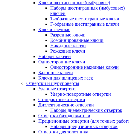
Ключи шестигранные (имбусовые)
Наборы шестигранных (имбусовых)
ключей
Т-образные шестигранные ключи
Г-образные шестигранные ключи
Ключи гаечные
Разрезные ключи
Комбинированные ключи
Накидные ключи
Рожковые ключи
Наборы ключей
Односторонние ключи
Односторонние накидные ключи
Балонные ключи
Ключи для шлицевых гаек
Отвертки и шуруповерты
Ударные отвертки
Ударно-поворотные отвертки
Стандартные отвертки
Диэлектрические отвертки
Наборы диэлектрических отверток
Отвертки битодержатели
Прецизионные отвертки (для точных работ)
Наборы прецизионных отверток
Отвертки для золотника