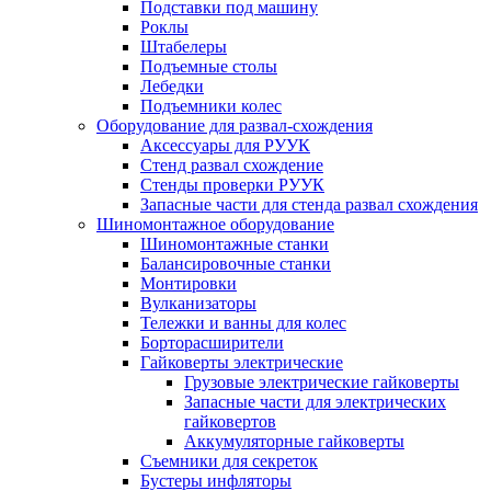
Подставки под машину
Роклы
Штабелеры
Подъемные столы
Лебедки
Подъемники колес
Оборудование для развал-схождения
Аксессуары для РУУК
Стенд развал схождение
Стенды проверки РУУК
Запасные части для стенда развал схождения
Шиномонтажное оборудование
Шиномонтажные станки
Балансировочные станки
Монтировки
Вулканизаторы
Тележки и ванны для колес
Борторасширители
Гайковерты электрические
Грузовые электрические гайковерты
Запасные части для электрических
гайковертов
Аккумуляторные гайковерты
Съемники для секреток
Бустеры инфляторы