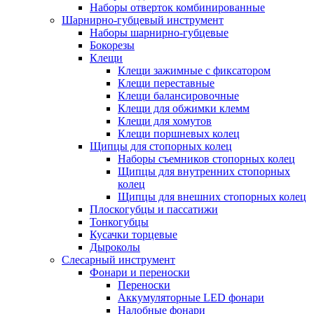
Наборы отверток комбинированные
Шарнирно-губцевый инструмент
Наборы шарнирно-губцевые
Бокорезы
Клещи
Клещи зажимные с фиксатором
Клещи переставные
Клещи балансировочные
Клещи для обжимки клемм
Клещи для хомутов
Клещи поршневых колец
Щипцы для стопорных колец
Наборы съемников стопорных колец
Щипцы для внутренних стопорных
колец
Щипцы для внешних стопорных колец
Плоскогубцы и пассатижи
Тонкогубцы
Кусачки торцевые
Дыроколы
Слесарный инструмент
Фонари и переноски
Переноски
Аккумуляторные LED фонари
Налобные фонари