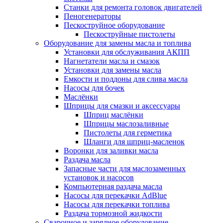
Станки для ремонта головок двигателей
Пеногенераторы
Пескоструйное оборудование
Пескоструйные пистолеты
Оборудование для замены масла и топлива
Установки для обслуживания АКПП
Нагнетатели масла и смазок
Установки для замены масла
Емкости и поддоны для слива масла
Насосы для бочек
Маслёнки
Шприцы для смазки и аксессуары
Шприц маслёнки
Шприцы маслозаливные
Пистолеты для герметика
Шланги для шприц-масленок
Воронки для заливки масла
Раздача масла
Запасные части для маслозаменных
установок и насосов
Компьютерная раздача масла
Насосы для перекачки AdBlue
Насосы для перекачки топлива
Раздача тормозной жидкости
Сварочное и зарядное оборудование