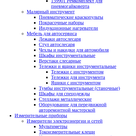
159901 Ремкомплект для
пневмогайковерта
Малярный инструмент
Пневматические краскопульты
Покрасочные наборы
Индукционные нагреватели
Мебель для автосервиса
Лежаки автослесаря
Стул автослесаря
Чехлы и накидки для автомобиля
Шкафы инструментальные
Верстаки слесарные
Тележки и ящики инструментальные
Тележки с инструментом
Тележки для инструмента
Ящики с инструментом
Тумбы инструментальные (станочные)
Шкафы для спецодежды
Стеллажи металлические
Оборудование для передвижной
авторемонтной мастерской
Измерительные приборы
Измерители электроэнергии и сетей
Мультиметры
Токоизмерительные клещи