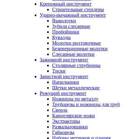
Крепежный инструмент
Строительные степлеры
Ударно-рычажный инструмент
Выколотки
Зубила слесарные
Пробойники
Кувалды
Молотки рихтовочные
Безинерционные молотки
Слесарные молотки
Зажимной инструмент
Столярные струбцины
Тиски
Зачистной инструмент
Напильники
Щетки металлические
Режущий инструмент
Ножницы по металлу
Труборезы и ножницы для труб
Сверла
Канцелярские ножи
Экстракторы
Развальцовщики
Гайкорезы
Наборы метчиков и плашек