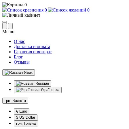
0
0
0
Меню
О нас
Доставка и оплата
Гарантия и возврат
Блог
Отзывы
Язык
Russian
Українська
грн.
Валюта
€ Euro
$ US Dollar
грн. Гривна