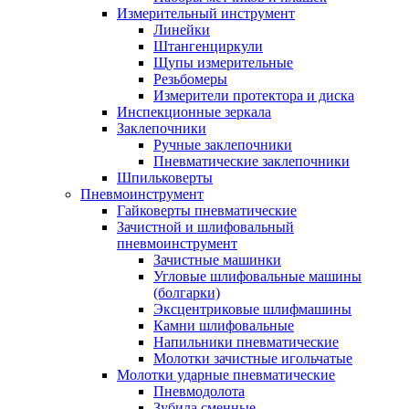
Измерительный инструмент
Линейки
Штангенциркули
Щупы измерительные
Резьбомеры
Измерители протектора и диска
Инспекционные зеркала
Заклепочники
Ручные заклепочники
Пневматические заклепочники
Шпильковерты
Пневмоинструмент
Гайковерты пневматические
Зачистной и шлифовальный
пневмоинструмент
Зачистные машинки
Угловые шлифовальные машины
(болгарки)
Эксцентриковые шлифмашины
Камни шлифовальные
Напильники пневматические
Молотки зачистные игольчатые
Молотки ударные пневматические
Пневмодолота
Зубила сменные