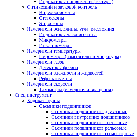
Индикаторы напряжения (тестеры)
Оптический и звуковой контроль
Видеобороскопы
Стетоскопы
Эндоскопы
Измерители оси, длины, угла, расстояния
Индикаторы часового типа
Микрометры
Инклинометры
Измерители температуры
Пирометры (измерители температуры)
Измерители газов
Детекторы фреона
Измерители влажности и жидкостей
Рефрактометры
Измерители скорости
Тахометры (измерители вращения)
Спец инструмент
Ходовая группа
Съемники подшипников
Съемники подшипников двухлапые
Съемники внутренних подшипников
Съемники подшипников трехлапые
Съемники подшипников рельсовые
Съемники подшипников сепараторные