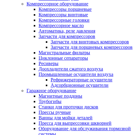
Компрессорное оборудование
Компрессоры поршневые
Компрессоры винтовые
Компрессорные головки
Компрессорное масло
Автоматика, реле давления
Запчасти для компрессоров
Запчасти для винтовых компрессоров
Запчасти для поршневых компрессоров
Магистральные фильтры
Циклонные сепараторы
Ресиверы
Доохладители сжатого воздуха
Промышленные осушители воздуха
Рефрижераторные осушители
Адсорбционные осушители
Гаражное оборудование
Магнитные поддоны
Трубогибы
Станки для проточки дисков
Прессы ручные
Ванны для мойки деталей
Пресса для выпрессовки шкворней
Оборудование для обслуживания тормозной
системы