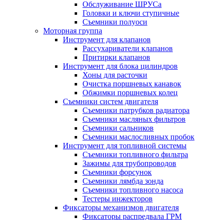
Обслуживание ШРУСа
Головки и ключи ступичные
Съемники полуоси
Моторная группа
Инструмент для клапанов
Рассухариватели клапанов
Притирки клапанов
Инструмент для блока цилиндров
Хоны для расточки
Очистка поршневых канавок
Обжимки поршневых колец
Съемники систем двигателя
Съемники патрубков радиатора
Съемники масляных фильтров
Съемники сальников
Съемники маслосливных пробок
Инструмент для топливной системы
Съемники топливного фильтра
Зажимы для трубопроводов
Съемники форсунок
Съемники лямбда зонда
Съемники топливного насоса
Тестеры инжекторов
Фиксаторы механизмов двигателя
Фиксаторы распредвала ГРМ