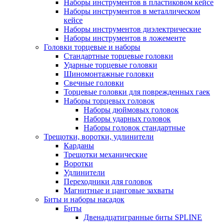
Наборы инструментов в пластиковом кейсе
Наборы инструментов в металлическом
кейсе
Наборы инструментов диэлектрические
Наборы инструментов в ложементе
Головки торцевые и наборы
Стандартные торцевые головки
Ударные торцевые головки
Шиномонтажные головки
Свечные головки
Торцевые головки для поврежденных гаек
Наборы торцевых головок
Наборы дюймовых головок
Наборы ударных головок
Наборы головок стандартные
Трещотки, воротки, удлинители
Карданы
Трещотки механические
Воротки
Удлинители
Переходники для головок
Магнитные и цанговые захваты
Биты и наборы насадок
Биты
Двенадцатигранные биты SPLINE