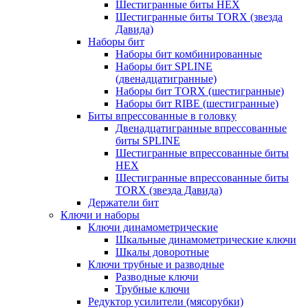
Шестигранные биты HEX
Шестигранные биты TORX (звезда
Давида)
Наборы бит
Наборы бит комбинированные
Наборы бит SPLINE
(двенадцатигранные)
Наборы бит TORX (шестигранные)
Наборы бит RIBE (шестигранные)
Биты впрессованные в головку
Двенадцатигранные впрессованные
биты SPLINE
Шестигранные впрессованные биты
HEX
Шестигранные впрессованные биты
TORX (звезда Давида)
Держатели бит
Ключи и наборы
Ключи динамометрические
Шкальные динамометрические ключи
Шкалы доворотные
Ключи трубные и разводные
Разводные ключи
Трубные ключи
Редуктор усилители (мясорубки)