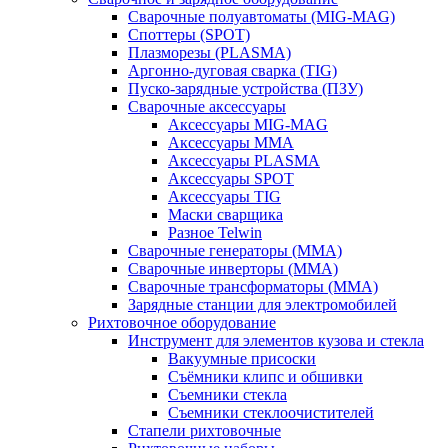
Сварочные полуавтоматы (MIG-MAG)
Споттеры (SPOT)
Плазморезы (PLASMA)
Аргонно-дуговая сварка (TIG)
Пуско-зарядные устройства (ПЗУ)
Сварочные аксессуары
Аксессуары MIG-MAG
Аксессуары MMA
Аксессуары PLASMA
Аксессуары SPOT
Аксессуары TIG
Маски сварщика
Разное Telwin
Сварочные генераторы (MMA)
Сварочные инверторы (MMA)
Сварочные трансформаторы (MMA)
Зарядные станции для электромобилей
Рихтовочное оборудование
Инструмент для элементов кузова и стекла
Вакуумные присоски
Съёмники клипс и обшивки
Съемники стекла
Съемники стеклоочистителей
Стапели рихтовочные