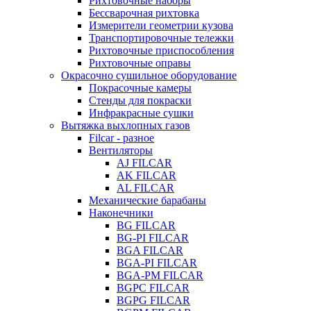
Рихтовочные наборы
Бессварочная рихтовка
Измерители геометрии кузова
Транспортировочные тележки
Рихтовочные приспособления
Рихтовочные оправы
Окрасочно сушильное оборудование
Покрасочные камеры
Стенды для покраски
Инфракрасные сушки
Вытяжка выхлопных газов
Filcar - разное
Вентиляторы
AJ FILCAR
AK FILCAR
AL FILCAR
Механические барабаны
Наконечники
BG FILCAR
BG-PI FILCAR
BGA FILCAR
BGA-PI FILCAR
BGA-PM FILCAR
BGPC FILCAR
BGPG FILCAR