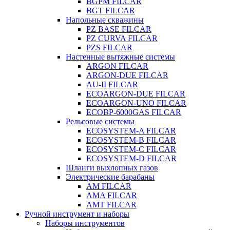
BGPM FILCAR
BGT FILCAR
Напольные скважины
PZ BASE FILCAR
PZ CURVA FILCAR
PZS FILCAR
Настенные вытяжные системы
ARGON FILCAR
ARGON-DUE FILCAR
AU-II FILCAR
ECOARGON-DUE FILCAR
ECOARGON-UNO FILCAR
ECOBP-6000GAS FILCAR
Рельсовые системы
ECOSYSTEM-A FILCAR
ECOSYSTEM-B FILCAR
ECOSYSTEM-C FILCAR
ECOSYSTEM-D FILCAR
Шланги выхлопных газов
Электрические барабаны
AM FILCAR
AMA FILCAR
AMT FILCAR
Ручной инструмент и наборы
Наборы инструментов