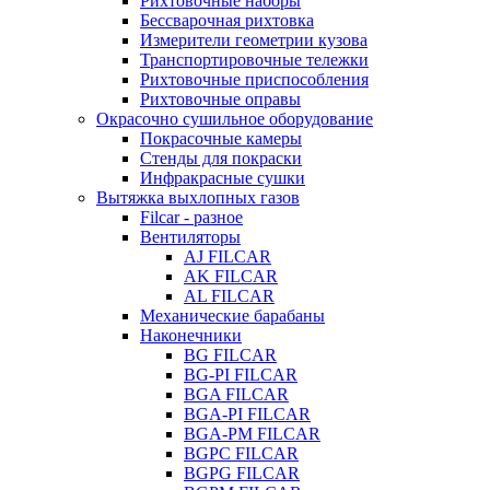
Рихтовочные наборы
Бессварочная рихтовка
Измерители геометрии кузова
Транспортировочные тележки
Рихтовочные приспособления
Рихтовочные оправы
Окрасочно сушильное оборудование
Покрасочные камеры
Стенды для покраски
Инфракрасные сушки
Вытяжка выхлопных газов
Filcar - разное
Вентиляторы
AJ FILCAR
AK FILCAR
AL FILCAR
Механические барабаны
Наконечники
BG FILCAR
BG-PI FILCAR
BGA FILCAR
BGA-PI FILCAR
BGA-PM FILCAR
BGPC FILCAR
BGPG FILCAR