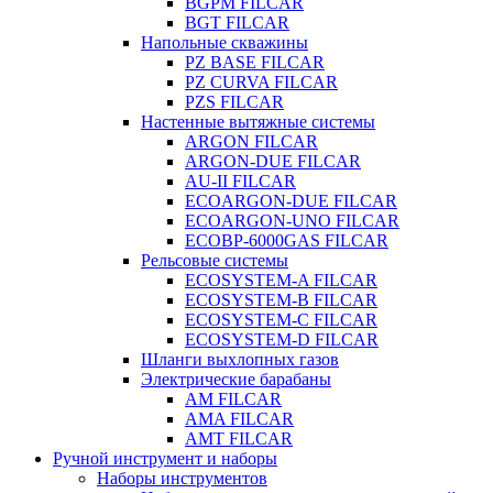
BGPM FILCAR
BGT FILCAR
Напольные скважины
PZ BASE FILCAR
PZ CURVA FILCAR
PZS FILCAR
Настенные вытяжные системы
ARGON FILCAR
ARGON-DUE FILCAR
AU-II FILCAR
ECOARGON-DUE FILCAR
ECOARGON-UNO FILCAR
ECOBP-6000GAS FILCAR
Рельсовые системы
ECOSYSTEM-A FILCAR
ECOSYSTEM-B FILCAR
ECOSYSTEM-C FILCAR
ECOSYSTEM-D FILCAR
Шланги выхлопных газов
Электрические барабаны
AM FILCAR
AMA FILCAR
AMT FILCAR
Ручной инструмент и наборы
Наборы инструментов