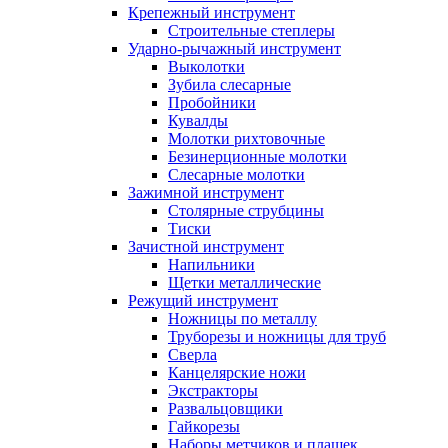
Крепежный инструмент
Строительные степлеры
Ударно-рычажный инструмент
Выколотки
Зубила слесарные
Пробойники
Кувалды
Молотки рихтовочные
Безинерционные молотки
Слесарные молотки
Зажимной инструмент
Столярные струбцины
Тиски
Зачистной инструмент
Напильники
Щетки металлические
Режущий инструмент
Ножницы по металлу
Труборезы и ножницы для труб
Сверла
Канцелярские ножи
Экстракторы
Развальцовщики
Гайкорезы
Наборы метчиков и плашек