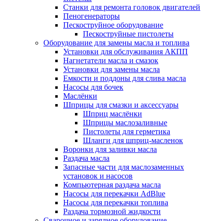
Станки для ремонта головок двигателей
Пеногенераторы
Пескоструйное оборудование
Пескоструйные пистолеты
Оборудование для замены масла и топлива
Установки для обслуживания АКПП
Нагнетатели масла и смазок
Установки для замены масла
Емкости и поддоны для слива масла
Насосы для бочек
Маслёнки
Шприцы для смазки и аксессуары
Шприц маслёнки
Шприцы маслозаливные
Пистолеты для герметика
Шланги для шприц-масленок
Воронки для заливки масла
Раздача масла
Запасные части для маслозаменных
установок и насосов
Компьютерная раздача масла
Насосы для перекачки AdBlue
Насосы для перекачки топлива
Раздача тормозной жидкости
Сварочное и зарядное оборудование