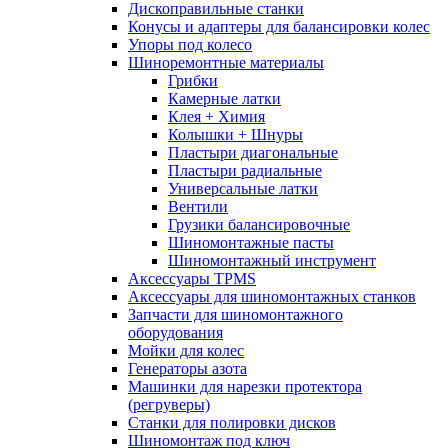
Дископравильные станки
Конусы и адаптеры для балансировки колес
Упоры под колесо
Шиноремонтные материалы
Грибки
Камерные латки
Клея + Химия
Колышки + Шнуры
Пластыри диагональные
Пластыри радиальные
Универсальные латки
Вентили
Грузики балансировочные
Шиномонтажные пасты
Шиномонтажный инструмент
Аксессуары TPMS
Аксессуары для шиномонтажных станков
Запчасти для шиномонтажного
оборудования
Мойки для колес
Генераторы азота
Машинки для нарезки протектора
(регруверы)
Станки для полировки дисков
Шиномонтаж под ключ