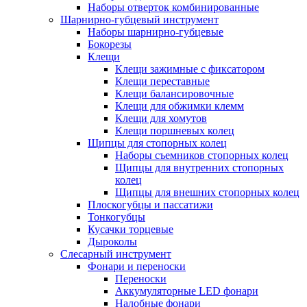
Наборы отверток комбинированные
Шарнирно-губцевый инструмент
Наборы шарнирно-губцевые
Бокорезы
Клещи
Клещи зажимные с фиксатором
Клещи переставные
Клещи балансировочные
Клещи для обжимки клемм
Клещи для хомутов
Клещи поршневых колец
Щипцы для стопорных колец
Наборы съемников стопорных колец
Щипцы для внутренних стопорных
колец
Щипцы для внешних стопорных колец
Плоскогубцы и пассатижи
Тонкогубцы
Кусачки торцевые
Дыроколы
Слесарный инструмент
Фонари и переноски
Переноски
Аккумуляторные LED фонари
Налобные фонари