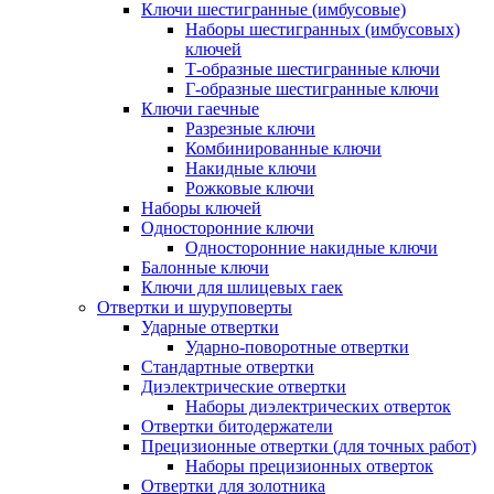
Ключи шестигранные (имбусовые)
Наборы шестигранных (имбусовых)
ключей
Т-образные шестигранные ключи
Г-образные шестигранные ключи
Ключи гаечные
Разрезные ключи
Комбинированные ключи
Накидные ключи
Рожковые ключи
Наборы ключей
Односторонние ключи
Односторонние накидные ключи
Балонные ключи
Ключи для шлицевых гаек
Отвертки и шуруповерты
Ударные отвертки
Ударно-поворотные отвертки
Стандартные отвертки
Диэлектрические отвертки
Наборы диэлектрических отверток
Отвертки битодержатели
Прецизионные отвертки (для точных работ)
Наборы прецизионных отверток
Отвертки для золотника