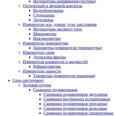
Индикаторы напряжения (тестеры)
Оптический и звуковой контроль
Видеобороскопы
Стетоскопы
Эндоскопы
Измерители оси, длины, угла, расстояния
Индикаторы часового типа
Микрометры
Инклинометры
Измерители температуры
Пирометры (измерители температуры)
Измерители газов
Детекторы фреона
Измерители влажности и жидкостей
Рефрактометры
Измерители скорости
Тахометры (измерители вращения)
Спец инструмент
Ходовая группа
Съемники подшипников
Съемники подшипников двухлапые
Съемники внутренних подшипников
Съемники подшипников трехлапые
Съемники подшипников рельсовые
Съемники подшипников сепараторные