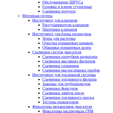
Обслуживание ШРУСа
Головки и ключи ступичные
Съемники полуоси
Моторная группа
Инструмент для клапанов
Рассухариватели клапанов
Притирки клапанов
Инструмент для блока цилиндров
Хоны для расточки
Очистка поршневых канавок
Обжимки поршневых колец
Съемники систем двигателя
Съемники патрубков радиатора
Съемники масляных фильтров
Съемники сальников
Съемники маслосливных пробок
Инструмент для топливной системы
Съемники топливного фильтра
Зажимы для трубопроводов
Съемники форсунок
Съемники лямбда зонда
Съемники топливного насоса
Тестеры инжекторов
Фиксаторы механизмов двигателя
Фиксаторы распредвала ГРМ