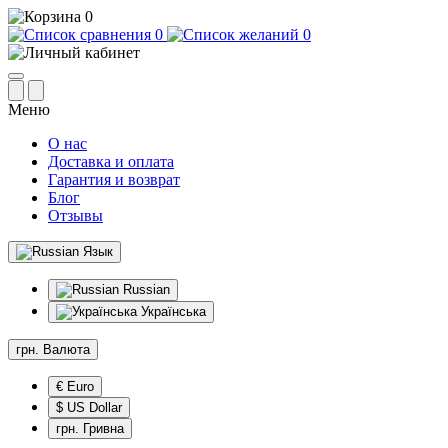
0
0
0
Меню
О нас
Доставка и оплата
Гарантия и возврат
Блог
Отзывы
Язык
Russian
Українська
грн.
Валюта
€ Euro
$ US Dollar
грн. Гривна