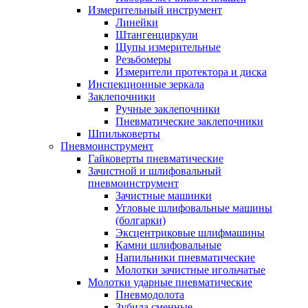
Измерительный инструмент
Линейки
Штангенциркули
Щупы измерительные
Резьбомеры
Измерители протектора и диска
Инспекционные зеркала
Заклепочники
Ручные заклепочники
Пневматические заклепочники
Шпильковерты
Пневмоинструмент
Гайковерты пневматические
Зачистной и шлифовальный
пневмоинструмент
Зачистные машинки
Угловые шлифовальные машины
(болгарки)
Эксцентриковые шлифмашины
Камни шлифовальные
Напильники пневматические
Молотки зачистные игольчатые
Молотки ударные пневматические
Пневмодолота
Зубила сменные