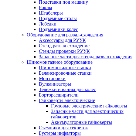
Подставки под машину
Роклы
Штабелеры
Подъемные столы
Лебедки
Подъемники колес
Оборудование для развал-схождения
Аксессуары для РУУК
Стенд развал схождение
Стенды проверки РУУК
Запасные части для стенда развал схождения
Шиномонтажное оборудование
Шиномонтажные станки
Балансировочные станки
Монтировки
Вулканизаторы
Тележки и ванны для колес
Борторасширители
Гайковерты электрические
Грузовые электрические гайковерты
Запасные части для электрических
гайковертов
Аккумуляторные гайковерты
Съемники для секреток
Бустеры инфляторы