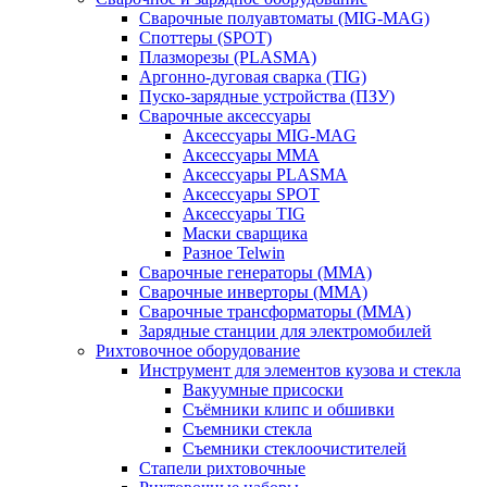
Сварочные полуавтоматы (MIG-MAG)
Споттеры (SPOT)
Плазморезы (PLASMA)
Аргонно-дуговая сварка (TIG)
Пуско-зарядные устройства (ПЗУ)
Сварочные аксессуары
Аксессуары MIG-MAG
Аксессуары MMA
Аксессуары PLASMA
Аксессуары SPOT
Аксессуары TIG
Маски сварщика
Разное Telwin
Сварочные генераторы (MMA)
Сварочные инверторы (MMA)
Сварочные трансформаторы (MMA)
Зарядные станции для электромобилей
Рихтовочное оборудование
Инструмент для элементов кузова и стекла
Вакуумные присоски
Съёмники клипс и обшивки
Съемники стекла
Съемники стеклоочистителей
Стапели рихтовочные