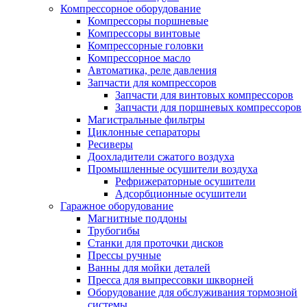
Компрессорное оборудование
Компрессоры поршневые
Компрессоры винтовые
Компрессорные головки
Компрессорное масло
Автоматика, реле давления
Запчасти для компрессоров
Запчасти для винтовых компрессоров
Запчасти для поршневых компрессоров
Магистральные фильтры
Циклонные сепараторы
Ресиверы
Доохладители сжатого воздуха
Промышленные осушители воздуха
Рефрижераторные осушители
Адсорбционные осушители
Гаражное оборудование
Магнитные поддоны
Трубогибы
Станки для проточки дисков
Прессы ручные
Ванны для мойки деталей
Пресса для выпрессовки шкворней
Оборудование для обслуживания тормозной
системы