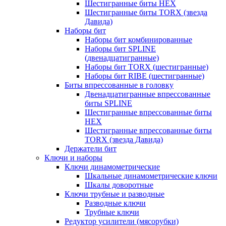
Шестигранные биты HEX
Шестигранные биты TORX (звезда
Давида)
Наборы бит
Наборы бит комбинированные
Наборы бит SPLINE
(двенадцатигранные)
Наборы бит TORX (шестигранные)
Наборы бит RIBE (шестигранные)
Биты впрессованные в головку
Двенадцатигранные впрессованные
биты SPLINE
Шестигранные впрессованные биты
HEX
Шестигранные впрессованные биты
TORX (звезда Давида)
Держатели бит
Ключи и наборы
Ключи динамометрические
Шкальные динамометрические ключи
Шкалы доворотные
Ключи трубные и разводные
Разводные ключи
Трубные ключи
Редуктор усилители (мясорубки)