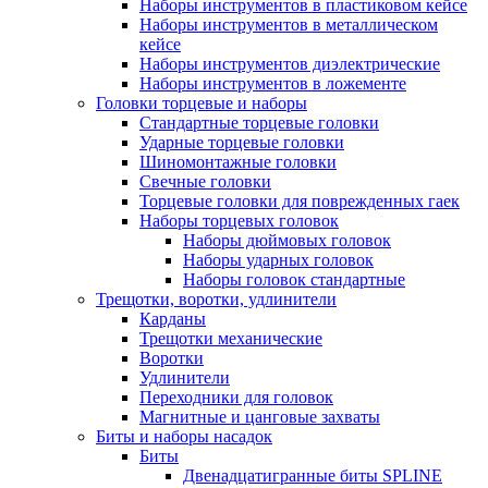
Наборы инструментов в пластиковом кейсе
Наборы инструментов в металлическом
кейсе
Наборы инструментов диэлектрические
Наборы инструментов в ложементе
Головки торцевые и наборы
Стандартные торцевые головки
Ударные торцевые головки
Шиномонтажные головки
Свечные головки
Торцевые головки для поврежденных гаек
Наборы торцевых головок
Наборы дюймовых головок
Наборы ударных головок
Наборы головок стандартные
Трещотки, воротки, удлинители
Карданы
Трещотки механические
Воротки
Удлинители
Переходники для головок
Магнитные и цанговые захваты
Биты и наборы насадок
Биты
Двенадцатигранные биты SPLINE