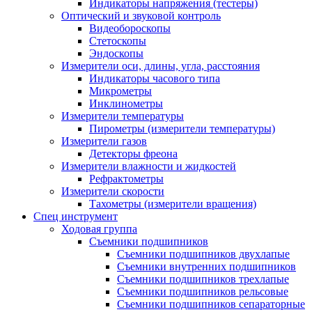
Индикаторы напряжения (тестеры)
Оптический и звуковой контроль
Видеобороскопы
Стетоскопы
Эндоскопы
Измерители оси, длины, угла, расстояния
Индикаторы часового типа
Микрометры
Инклинометры
Измерители температуры
Пирометры (измерители температуры)
Измерители газов
Детекторы фреона
Измерители влажности и жидкостей
Рефрактометры
Измерители скорости
Тахометры (измерители вращения)
Спец инструмент
Ходовая группа
Съемники подшипников
Съемники подшипников двухлапые
Съемники внутренних подшипников
Съемники подшипников трехлапые
Съемники подшипников рельсовые
Съемники подшипников сепараторные