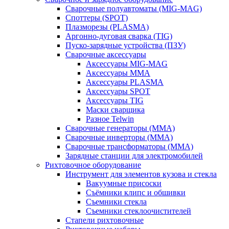
Сварочные полуавтоматы (MIG-MAG)
Споттеры (SPOT)
Плазморезы (PLASMA)
Аргонно-дуговая сварка (TIG)
Пуско-зарядные устройства (ПЗУ)
Сварочные аксессуары
Аксессуары MIG-MAG
Аксессуары MMA
Аксессуары PLASMA
Аксессуары SPOT
Аксессуары TIG
Маски сварщика
Разное Telwin
Сварочные генераторы (MMA)
Сварочные инверторы (MMA)
Сварочные трансформаторы (MMA)
Зарядные станции для электромобилей
Рихтовочное оборудование
Инструмент для элементов кузова и стекла
Вакуумные присоски
Съёмники клипс и обшивки
Съемники стекла
Съемники стеклоочистителей
Стапели рихтовочные