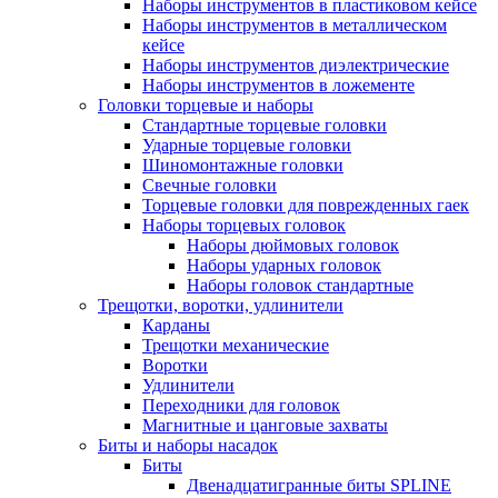
Наборы инструментов в пластиковом кейсе
Наборы инструментов в металлическом
кейсе
Наборы инструментов диэлектрические
Наборы инструментов в ложементе
Головки торцевые и наборы
Стандартные торцевые головки
Ударные торцевые головки
Шиномонтажные головки
Свечные головки
Торцевые головки для поврежденных гаек
Наборы торцевых головок
Наборы дюймовых головок
Наборы ударных головок
Наборы головок стандартные
Трещотки, воротки, удлинители
Карданы
Трещотки механические
Воротки
Удлинители
Переходники для головок
Магнитные и цанговые захваты
Биты и наборы насадок
Биты
Двенадцатигранные биты SPLINE