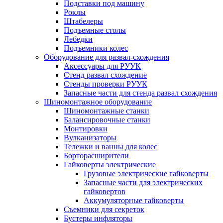
Подставки под машину
Роклы
Штабелеры
Подъемные столы
Лебедки
Подъемники колес
Оборудование для развал-схождения
Аксессуары для РУУК
Стенд развал схождение
Стенды проверки РУУК
Запасные части для стенда развал схождения
Шиномонтажное оборудование
Шиномонтажные станки
Балансировочные станки
Монтировки
Вулканизаторы
Тележки и ванны для колес
Борторасширители
Гайковерты электрические
Грузовые электрические гайковерты
Запасные части для электрических
гайковертов
Аккумуляторные гайковерты
Съемники для секреток
Бустеры инфляторы