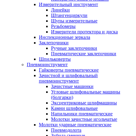
Измерительный инструмент
Линейки
Штангенциркули
Щупы измерительные
Резьбомеры
Измерители протектора и диска
Инспекционные зеркала
Заклепочники
Ручные заклепочники
Пневматические заклепочники
Шпильковерты
Пневмоинструмент
Гайковерты пневматические
Зачистной и шлифовальный
пневмоинструмент
Зачистные машинки
Угловые шлифовальные машины
(болгарки)
Эксцентриковые шлифмашины
Камни шлифовальные
Напильники пневматические
Молотки зачистные игольчатые
Молотки ударные пневматические
Пневмодолота
Зубила сменные