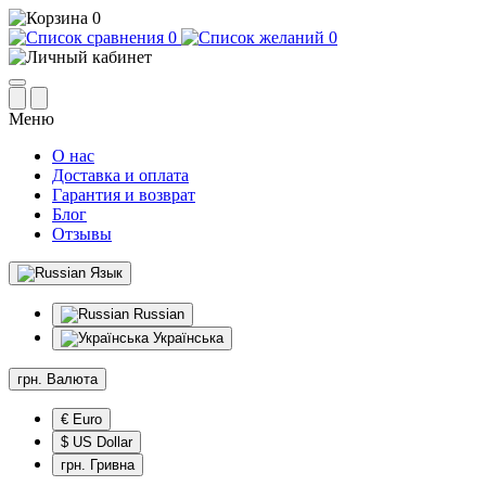
0
0
0
Меню
О нас
Доставка и оплата
Гарантия и возврат
Блог
Отзывы
Язык
Russian
Українська
грн.
Валюта
€ Euro
$ US Dollar
грн. Гривна