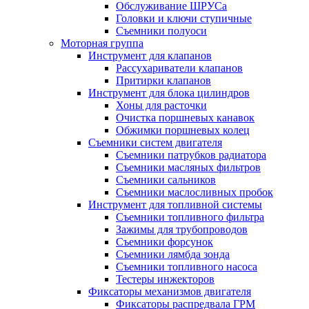
Обслуживание ШРУСа
Головки и ключи ступичные
Съемники полуоси
Моторная группа
Инструмент для клапанов
Рассухариватели клапанов
Притирки клапанов
Инструмент для блока цилиндров
Хоны для расточки
Очистка поршневых канавок
Обжимки поршневых колец
Съемники систем двигателя
Съемники патрубков радиатора
Съемники масляных фильтров
Съемники сальников
Съемники маслосливных пробок
Инструмент для топливной системы
Съемники топливного фильтра
Зажимы для трубопроводов
Съемники форсунок
Съемники лямбда зонда
Съемники топливного насоса
Тестеры инжекторов
Фиксаторы механизмов двигателя
Фиксаторы распредвала ГРМ