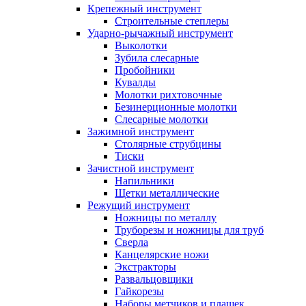
Крепежный инструмент
Строительные степлеры
Ударно-рычажный инструмент
Выколотки
Зубила слесарные
Пробойники
Кувалды
Молотки рихтовочные
Безинерционные молотки
Слесарные молотки
Зажимной инструмент
Столярные струбцины
Тиски
Зачистной инструмент
Напильники
Щетки металлические
Режущий инструмент
Ножницы по металлу
Труборезы и ножницы для труб
Сверла
Канцелярские ножи
Экстракторы
Развальцовщики
Гайкорезы
Наборы метчиков и плашек