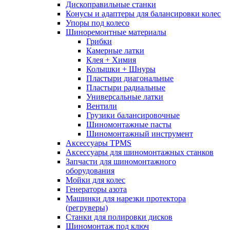
Дископравильные станки
Конусы и адаптеры для балансировки колес
Упоры под колесо
Шиноремонтные материалы
Грибки
Камерные латки
Клея + Химия
Колышки + Шнуры
Пластыри диагональные
Пластыри радиальные
Универсальные латки
Вентили
Грузики балансировочные
Шиномонтажные пасты
Шиномонтажный инструмент
Аксессуары TPMS
Аксессуары для шиномонтажных станков
Запчасти для шиномонтажного
оборудования
Мойки для колес
Генераторы азота
Машинки для нарезки протектора
(регруверы)
Станки для полировки дисков
Шиномонтаж под ключ