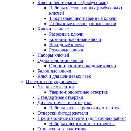
Ключи шестигранные (имбусовые)
Наборы шестигранных (имбусовых)
ключей
Т-образные шестигранные ключи
Г-образные шестигранные ключи
Ключи гаечные
Разрезные ключи
Комбинированные ключи
Накидные ключи
Рожковые ключи
Наборы ключей
Односторонние ключи
Односторонние накидные ключи
Балонные ключи
Ключи для шлицевых гаек
Отвертки и шуруповерты
Ударные отвертки
Ударно-поворотные отвертки
Стандартные отвертки
Диэлектрические отвертки
Наборы диэлектрических отверток
Отвертки битодержатели
Прецизионные отвертки (для точных работ)
Наборы прецизионных отверток
Отвертки для золотника