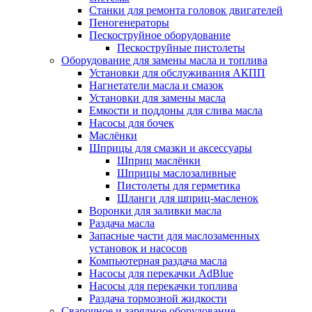
Станки для ремонта головок двигателей
Пеногенераторы
Пескоструйное оборудование
Пескоструйные пистолеты
Оборудование для замены масла и топлива
Установки для обслуживания АКПП
Нагнетатели масла и смазок
Установки для замены масла
Емкости и поддоны для слива масла
Насосы для бочек
Маслёнки
Шприцы для смазки и аксессуары
Шприц маслёнки
Шприцы маслозаливные
Пистолеты для герметика
Шланги для шприц-масленок
Воронки для заливки масла
Раздача масла
Запасные части для маслозаменных
установок и насосов
Компьютерная раздача масла
Насосы для перекачки AdBlue
Насосы для перекачки топлива
Раздача тормозной жидкости
Сварочное и зарядное оборудование