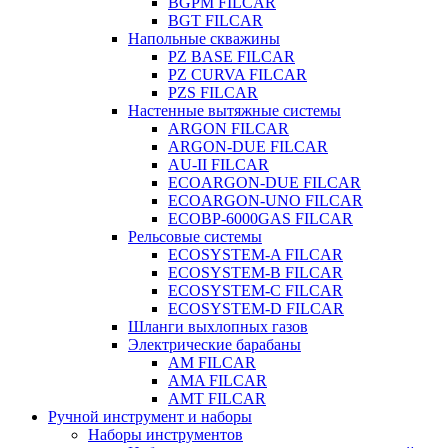
BGPM FILCAR
BGT FILCAR
Напольные скважины
PZ BASE FILCAR
PZ CURVA FILCAR
PZS FILCAR
Настенные вытяжные системы
ARGON FILCAR
ARGON-DUE FILCAR
AU-II FILCAR
ECOARGON-DUE FILCAR
ECOARGON-UNO FILCAR
ECOBP-6000GAS FILCAR
Рельсовые системы
ECOSYSTEM-A FILCAR
ECOSYSTEM-B FILCAR
ECOSYSTEM-C FILCAR
ECOSYSTEM-D FILCAR
Шланги выхлопных газов
Электрические барабаны
AM FILCAR
AMA FILCAR
AMT FILCAR
Ручной инструмент и наборы
Наборы инструментов