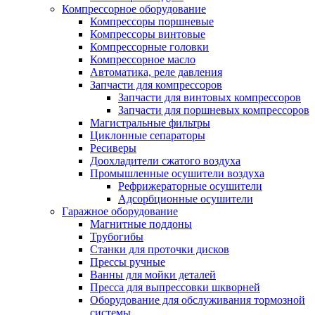
Компрессорное оборудование
Компрессоры поршневые
Компрессоры винтовые
Компрессорные головки
Компрессорное масло
Автоматика, реле давления
Запчасти для компрессоров
Запчасти для винтовых компрессоров
Запчасти для поршневых компрессоров
Магистральные фильтры
Циклонные сепараторы
Ресиверы
Доохладители сжатого воздуха
Промышленные осушители воздуха
Рефрижераторные осушители
Адсорбционные осушители
Гаражное оборудование
Магнитные поддоны
Трубогибы
Станки для проточки дисков
Прессы ручные
Ванны для мойки деталей
Пресса для выпрессовки шкворней
Оборудование для обслуживания тормозной
системы