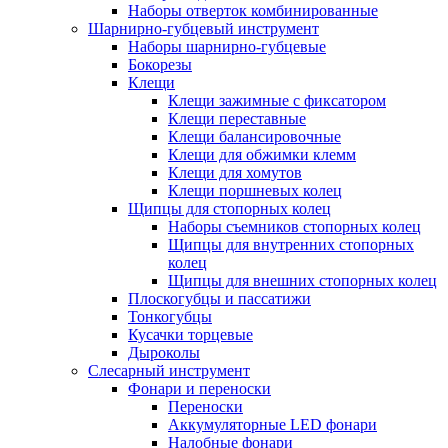
Наборы отверток комбинированные
Шарнирно-губцевый инструмент
Наборы шарнирно-губцевые
Бокорезы
Клещи
Клещи зажимные с фиксатором
Клещи переставные
Клещи балансировочные
Клещи для обжимки клемм
Клещи для хомутов
Клещи поршневых колец
Щипцы для стопорных колец
Наборы съемников стопорных колец
Щипцы для внутренних стопорных
колец
Щипцы для внешних стопорных колец
Плоскогубцы и пассатижи
Тонкогубцы
Кусачки торцевые
Дыроколы
Слесарный инструмент
Фонари и переноски
Переноски
Аккумуляторные LED фонари
Налобные фонари