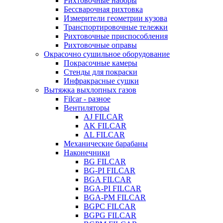
Рихтовочные наборы
Бессварочная рихтовка
Измерители геометрии кузова
Транспортировочные тележки
Рихтовочные приспособления
Рихтовочные оправы
Окрасочно сушильное оборудование
Покрасочные камеры
Стенды для покраски
Инфракрасные сушки
Вытяжка выхлопных газов
Filcar - разное
Вентиляторы
AJ FILCAR
AK FILCAR
AL FILCAR
Механические барабаны
Наконечники
BG FILCAR
BG-PI FILCAR
BGA FILCAR
BGA-PI FILCAR
BGA-PM FILCAR
BGPC FILCAR
BGPG FILCAR