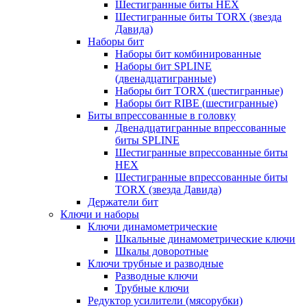
Шестигранные биты HEX
Шестигранные биты TORX (звезда
Давида)
Наборы бит
Наборы бит комбинированные
Наборы бит SPLINE
(двенадцатигранные)
Наборы бит TORX (шестигранные)
Наборы бит RIBE (шестигранные)
Биты впрессованные в головку
Двенадцатигранные впрессованные
биты SPLINE
Шестигранные впрессованные биты
HEX
Шестигранные впрессованные биты
TORX (звезда Давида)
Держатели бит
Ключи и наборы
Ключи динамометрические
Шкальные динамометрические ключи
Шкалы доворотные
Ключи трубные и разводные
Разводные ключи
Трубные ключи
Редуктор усилители (мясорубки)