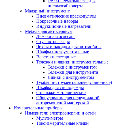
159901 Ремкомплект для
пневмогайковерта
Малярный инструмент
Пневматические краскопульты
Покрасочные наборы
Индукционные нагреватели
Мебель для автосервиса
Лежаки автослесаря
Стул автослесаря
Чехлы и накидки для автомобиля
Шкафы инструментальные
Верстаки слесарные
Тележки и ящики инструментальные
Тележки с инструментом
Тележки для инструмента
Ящики с инструментом
Тумбы инструментальные (станочные)
Шкафы для спецодежды
Стеллажи металлические
Оборудование для передвижной
авторемонтной мастерской
Измерительные приборы
Измерители электроэнергии и сетей
Мультиметры
Токоизмерительные клещи