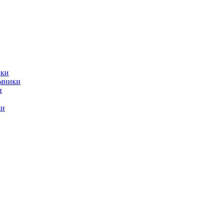
ики
емники
и
ки