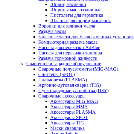
Шприц маслёнки
Шприцы маслозаливные
Пистолеты для герметика
Шланги для шприц-масленок
Воронки для заливки масла
Раздача масла
Запасные части для маслозаменных установок
Компьютерная раздача масла
Насосы для перекачки AdBlue
Насосы для перекачки топлива
Раздача тормозной жидкости
Сварочное и зарядное оборудование
Сварочные полуавтоматы (MIG-MAG)
Споттеры (SPOT)
Плазморезы (PLASMA)
Аргонно-дуговая сварка (TIG)
Пуско-зарядные устройства (ПЗУ)
Сварочные аксессуары
Аксессуары MIG-MAG
Аксессуары MMA
Аксессуары PLASMA
Аксессуары SPOT
Аксессуары TIG
Маски сварщика
Разное Telwin