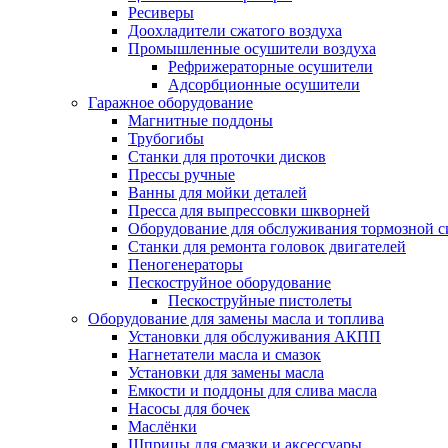
Ресиверы
Доохладители сжатого воздуха
Промышленные осушители воздуха
Рефрижераторные осушители
Адсорбционные осушители
Гаражное оборудование
Магнитные поддоны
Трубогибы
Станки для проточки дисков
Прессы ручные
Ванны для мойки деталей
Пресса для выпрессовки шкворней
Оборудование для обслуживания тормозной 
Станки для ремонта головок двигателей
Пеногенераторы
Пескоструйное оборудование
Пескоструйные пистолеты
Оборудование для замены масла и топлива
Установки для обслуживания АКПП
Нагнетатели масла и смазок
Установки для замены масла
Емкости и поддоны для слива масла
Насосы для бочек
Маслёнки
Шприцы для смазки и аксессуары