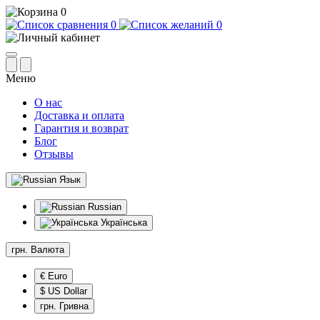
0
0
0
Меню
О нас
Доставка и оплата
Гарантия и возврат
Блог
Отзывы
Язык
Russian
Українська
грн.
Валюта
€ Euro
$ US Dollar
грн. Гривна