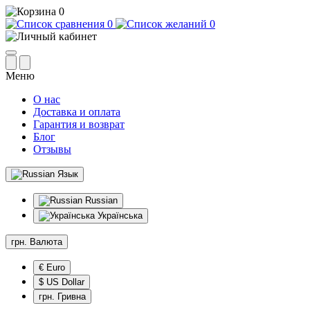
0
0
0
Меню
О нас
Доставка и оплата
Гарантия и возврат
Блог
Отзывы
Язык
Russian
Українська
грн.
Валюта
€ Euro
$ US Dollar
грн. Гривна