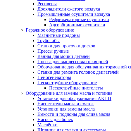
Ресиверы
Доохладители сжатого воздуха
Промышленные осушители воздуха
Рефрижераторные осушители
Адсорбционные осушители
Гаражное оборудование
Магнитные поддоны
Трубогибы
Станки для проточки дисков
Прессы ручные
Ванны для мойки деталей
Пресса для выпрессовки шкворней
Оборудование для обслуживания тормозной 
Станки для ремонта головок двигателей
Пеногенераторы
Пескоструйное оборудование
Пескоструйные пистолеты
Оборудование для замены масла и топлива
Установки для обслуживания АКПП
Нагнетатели масла и смазок
Установки для замены масла
Емкости и поддоны для слива масла
Насосы для бочек
Маслёнки
Шприцы для смазки и аксессуары