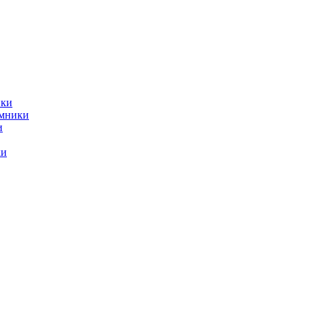
ики
емники
и
ки