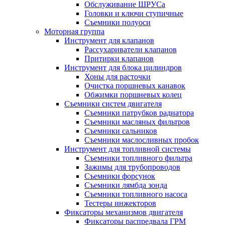
Обслуживание ШРУСа
Головки и ключи ступичные
Съемники полуоси
Моторная группа
Инструмент для клапанов
Рассухариватели клапанов
Притирки клапанов
Инструмент для блока цилиндров
Хоны для расточки
Очистка поршневых канавок
Обжимки поршневых колец
Съемники систем двигателя
Съемники патрубков радиатора
Съемники масляных фильтров
Съемники сальников
Съемники маслосливных пробок
Инструмент для топливной системы
Съемники топливного фильтра
Зажимы для трубопроводов
Съемники форсунок
Съемники лямбда зонда
Съемники топливного насоса
Тестеры инжекторов
Фиксаторы механизмов двигателя
Фиксаторы распредвала ГРМ