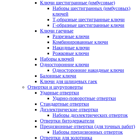
Ключи шестигранные (имбусовые)
Наборы шестигранных (имбусовых)
ключей
Т-образные шестигранные ключи
Г-образные шестигранные ключи
Ключи гаечные
Разрезные ключи
Комбинированные ключи
Накидные ключи
Рожковые ключи
Наборы ключей
Односторонние ключи
Односторонние накидные ключи
Балонные ключи
Ключи для шлицевых гаек
Отвертки и шуруповерты
Ударные отвертки
Ударно-поворотные отвертки
Стандартные отвертки
Диэлектрические отвертки
Наборы диэлектрических отверток
Отвертки битодержатели
Прецизионные отвертки (для точных работ)
Наборы прецизионных отверток
Отвертки для золотника