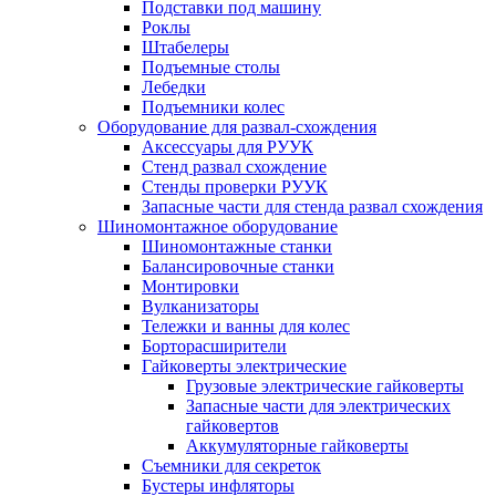
Подставки под машину
Роклы
Штабелеры
Подъемные столы
Лебедки
Подъемники колес
Оборудование для развал-схождения
Аксессуары для РУУК
Стенд развал схождение
Стенды проверки РУУК
Запасные части для стенда развал схождения
Шиномонтажное оборудование
Шиномонтажные станки
Балансировочные станки
Монтировки
Вулканизаторы
Тележки и ванны для колес
Борторасширители
Гайковерты электрические
Грузовые электрические гайковерты
Запасные части для электрических
гайковертов
Аккумуляторные гайковерты
Съемники для секреток
Бустеры инфляторы