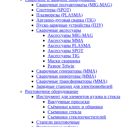
Сварочные полуавтоматы (MIG-MAG)
Споттеры (SPOT)
Плазморезы (PLASMA)
Аргонно-дуговая сварка (TIG)
Пуско-зарядные устройства (ПЗУ)
Сварочные аксессуары
Аксессуары MIG-MAG
Аксессуары MMA
Аксессуары PLASMA
Аксессуары SPOT
Аксессуары TIG
Маски сварщика
Разное Telwin
Сварочные генераторы (MMA)
Сварочные инверторы (MMA)
Сварочные трансформаторы (MMA)
Зарядные станции для электромобилей
Рихтовочное оборудование
Инструмент для элементов кузова и стекла
Вакуумные присоски
Съёмники клипс и обшивки
Съемники стекла
Съемники стеклоочистителей
Стапели рихтовочные