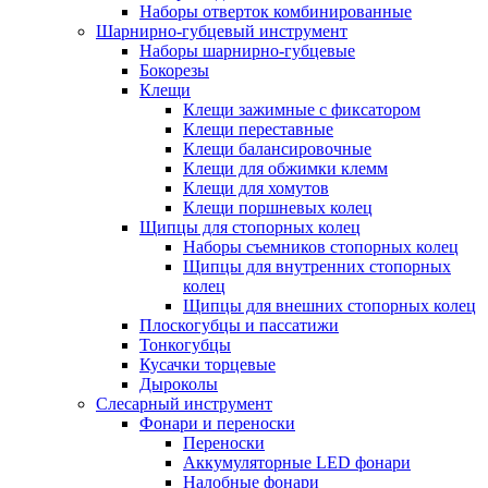
Наборы отверток комбинированные
Шарнирно-губцевый инструмент
Наборы шарнирно-губцевые
Бокорезы
Клещи
Клещи зажимные с фиксатором
Клещи переставные
Клещи балансировочные
Клещи для обжимки клемм
Клещи для хомутов
Клещи поршневых колец
Щипцы для стопорных колец
Наборы съемников стопорных колец
Щипцы для внутренних стопорных
колец
Щипцы для внешних стопорных колец
Плоскогубцы и пассатижи
Тонкогубцы
Кусачки торцевые
Дыроколы
Слесарный инструмент
Фонари и переноски
Переноски
Аккумуляторные LED фонари
Налобные фонари