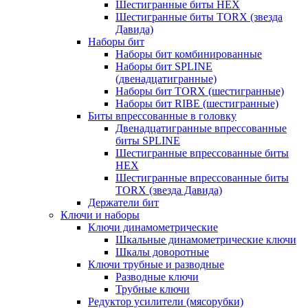
Шестигранные биты HEX
Шестигранные биты TORX (звезда
Давида)
Наборы бит
Наборы бит комбинированные
Наборы бит SPLINE
(двенадцатигранные)
Наборы бит TORX (шестигранные)
Наборы бит RIBE (шестигранные)
Биты впрессованные в головку
Двенадцатигранные впрессованные
биты SPLINE
Шестигранные впрессованные биты
HEX
Шестигранные впрессованные биты
TORX (звезда Давида)
Держатели бит
Ключи и наборы
Ключи динамометрические
Шкальные динамометрические ключи
Шкалы доворотные
Ключи трубные и разводные
Разводные ключи
Трубные ключи
Редуктор усилители (мясорубки)