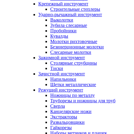
Крепежный инструмент
Строительные степлеры
Ударно-рычажный инструмент
Выколотки
Зубила слесарные
Пробойники
Кувалды
Молотки рихтовочные
Безинерционные молотки
Слесарные молотки
Зажимной инструмент
Столярные струбцины
Тиски
Зачистной инструмент
Напильники
Щетки металлические
Режущий инструмент
Ножницы по металлу
Труборезы и ножницы для труб
Сверла
Канцелярские ножи
Экстракторы
Развальцовщики
Гайкорезы
Наборы метчиков и плашек