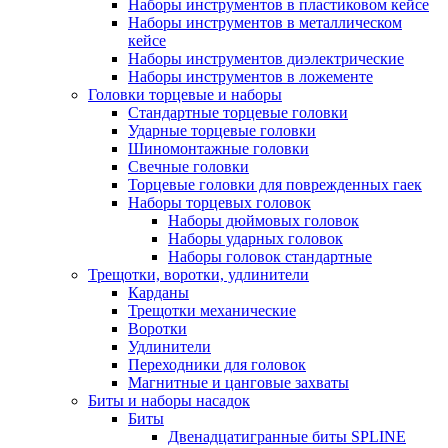
Наборы инструментов в пластиковом кейсе
Наборы инструментов в металлическом
кейсе
Наборы инструментов диэлектрические
Наборы инструментов в ложементе
Головки торцевые и наборы
Стандартные торцевые головки
Ударные торцевые головки
Шиномонтажные головки
Свечные головки
Торцевые головки для поврежденных гаек
Наборы торцевых головок
Наборы дюймовых головок
Наборы ударных головок
Наборы головок стандартные
Трещотки, воротки, удлинители
Карданы
Трещотки механические
Воротки
Удлинители
Переходники для головок
Магнитные и цанговые захваты
Биты и наборы насадок
Биты
Двенадцатигранные биты SPLINE