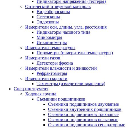
Индикаторы напряжения (тестеры)
Оптический и звуковой контроль
Видеобороскопы
Стетоскопы
Эндоскопы
Измерители оси, длины, угла, расстояния
Индикаторы часового типа
Микрометры
Инклинометры
Измерители температуры
Пирометры (измерители температуры)
Измерители газов
Детекторы фреона
Измерители влажности и жидкостей
Рефрактометры
Измерители скорости
Тахометры (измерители вращения)
Спец инструмент
Ходовая группа
Съемники подшипников
Съемники подшипников двухлапые
Съемники внутренних подшипников
Съемники подшипников трехлапые
Съемники подшипников рельсовые
Съемники подшипников сепараторные