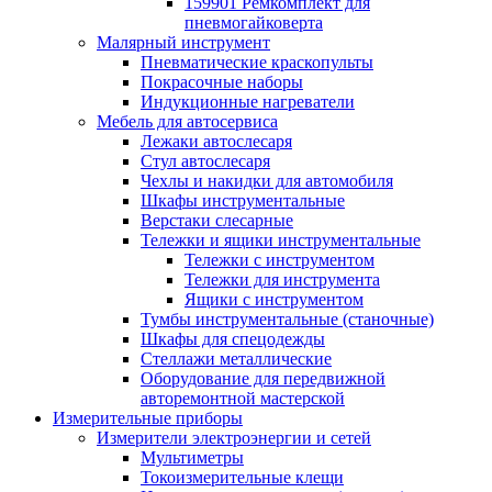
159901 Ремкомплект для
пневмогайковерта
Малярный инструмент
Пневматические краскопульты
Покрасочные наборы
Индукционные нагреватели
Мебель для автосервиса
Лежаки автослесаря
Стул автослесаря
Чехлы и накидки для автомобиля
Шкафы инструментальные
Верстаки слесарные
Тележки и ящики инструментальные
Тележки с инструментом
Тележки для инструмента
Ящики с инструментом
Тумбы инструментальные (станочные)
Шкафы для спецодежды
Стеллажи металлические
Оборудование для передвижной
авторемонтной мастерской
Измерительные приборы
Измерители электроэнергии и сетей
Мультиметры
Токоизмерительные клещи