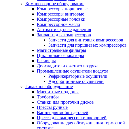
Компрессорное оборудование
Компрессоры поршневые
Компрессоры винтовые
Компрессорные головки
Компрессорное масло
Автоматика, реле давления
Запчасти для компрессоров
Запчасти для винтовых компрессоров
Запчасти для поршневых компрессоров
Магистральные фильтры
Циклонные сепараторы
Ресиверы
Доохладители сжатого воздуха
Промышленные осушители воздуха
Рефрижераторные осушители
Адсорбционные осушители
Гаражное оборудование
Магнитные поддоны
Трубогибы
Станки для проточки дисков
Прессы ручные
Ванны для мойки деталей
Пресса для выпрессовки шкворней
Оборудование для обслуживания тормозной
системы