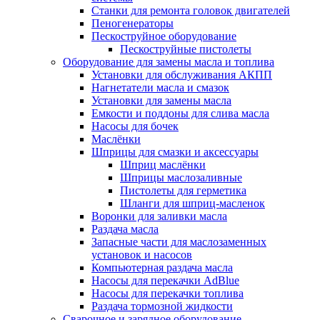
Станки для ремонта головок двигателей
Пеногенераторы
Пескоструйное оборудование
Пескоструйные пистолеты
Оборудование для замены масла и топлива
Установки для обслуживания АКПП
Нагнетатели масла и смазок
Установки для замены масла
Емкости и поддоны для слива масла
Насосы для бочек
Маслёнки
Шприцы для смазки и аксессуары
Шприц маслёнки
Шприцы маслозаливные
Пистолеты для герметика
Шланги для шприц-масленок
Воронки для заливки масла
Раздача масла
Запасные части для маслозаменных
установок и насосов
Компьютерная раздача масла
Насосы для перекачки AdBlue
Насосы для перекачки топлива
Раздача тормозной жидкости
Сварочное и зарядное оборудование