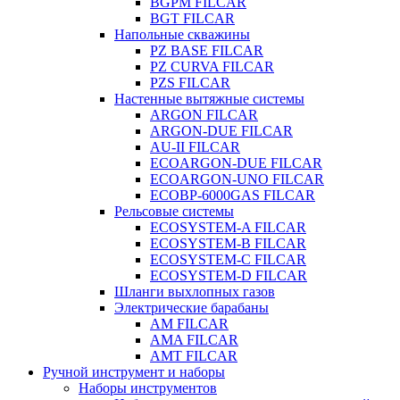
BGPM FILCAR
BGT FILCAR
Напольные скважины
PZ BASE FILCAR
PZ CURVA FILCAR
PZS FILCAR
Настенные вытяжные системы
ARGON FILCAR
ARGON-DUE FILCAR
AU-II FILCAR
ECOARGON-DUE FILCAR
ECOARGON-UNO FILCAR
ECOBP-6000GAS FILCAR
Рельсовые системы
ECOSYSTEM-A FILCAR
ECOSYSTEM-B FILCAR
ECOSYSTEM-C FILCAR
ECOSYSTEM-D FILCAR
Шланги выхлопных газов
Электрические барабаны
AM FILCAR
AMA FILCAR
AMT FILCAR
Ручной инструмент и наборы
Наборы инструментов