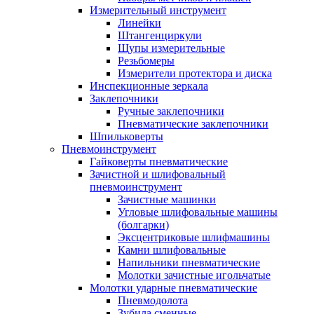
Измерительный инструмент
Линейки
Штангенциркули
Щупы измерительные
Резьбомеры
Измерители протектора и диска
Инспекционные зеркала
Заклепочники
Ручные заклепочники
Пневматические заклепочники
Шпильковерты
Пневмоинструмент
Гайковерты пневматические
Зачистной и шлифовальный
пневмоинструмент
Зачистные машинки
Угловые шлифовальные машины
(болгарки)
Эксцентриковые шлифмашины
Камни шлифовальные
Напильники пневматические
Молотки зачистные игольчатые
Молотки ударные пневматические
Пневмодолота
Зубила сменные