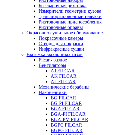
Рихтовочные наборы
Бессварочная рихтовка
Измерители геометрии кузова
Транспортировочные тележки
Рихтовочные приспособления
Рихтовочные оправы
Окрасочно сушильное оборудование
Покрасочные камеры
Стенды для покраски
Инфракрасные сушки
Вытяжка выхлопных газов
Filcar - разное
Вентиляторы
AJ FILCAR
AK FILCAR
AL FILCAR
Механические барабаны
Наконечники
BG FILCAR
BG-PI FILCAR
BGA FILCAR
BGA-PI FILCAR
BGA-PM FILCAR
BGPC FILCAR
BGPG FILCAR