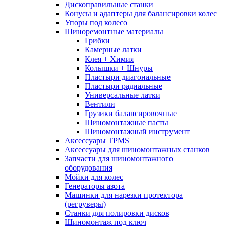
Дископравильные станки
Конусы и адаптеры для балансировки колес
Упоры под колесо
Шиноремонтные материалы
Грибки
Камерные латки
Клея + Химия
Колышки + Шнуры
Пластыри диагональные
Пластыри радиальные
Универсальные латки
Вентили
Грузики балансировочные
Шиномонтажные пасты
Шиномонтажный инструмент
Аксессуары TPMS
Аксессуары для шиномонтажных станков
Запчасти для шиномонтажного
оборудования
Мойки для колес
Генераторы азота
Машинки для нарезки протектора
(регруверы)
Станки для полировки дисков
Шиномонтаж под ключ