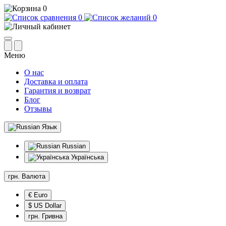
0
0
0
Меню
О нас
Доставка и оплата
Гарантия и возврат
Блог
Отзывы
Язык
Russian
Українська
грн.
Валюта
€ Euro
$ US Dollar
грн. Гривна