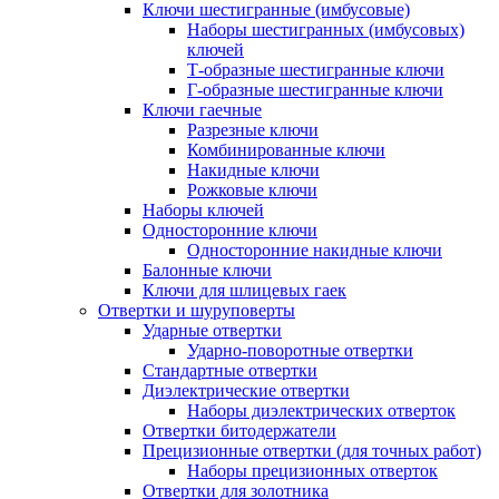
Ключи шестигранные (имбусовые)
Наборы шестигранных (имбусовых)
ключей
Т-образные шестигранные ключи
Г-образные шестигранные ключи
Ключи гаечные
Разрезные ключи
Комбинированные ключи
Накидные ключи
Рожковые ключи
Наборы ключей
Односторонние ключи
Односторонние накидные ключи
Балонные ключи
Ключи для шлицевых гаек
Отвертки и шуруповерты
Ударные отвертки
Ударно-поворотные отвертки
Стандартные отвертки
Диэлектрические отвертки
Наборы диэлектрических отверток
Отвертки битодержатели
Прецизионные отвертки (для точных работ)
Наборы прецизионных отверток
Отвертки для золотника