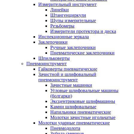
Измерительный инструмент
Линейки
Штангенциркули
Щупы измерительные
Резьбомеры
Измерители протектора и диска
Инспекционные зеркала
Заклепочники
Ручные заклепочники
Пневматические заклепочники
Шпильковерты
Пневмоинструмент
Гайковерты пневматические
Зачистной и шлифовальный
пневмоинструмент
Зачистные машинки
Угловые шлифовальные машины
(болгарки)
Эксцентриковые шлифмашины
Камни шлифовальные
Напильники пневматические
Молотки зачистные игольчатые
Молотки ударные пневматические
Пневмодолота
Зубила сменные