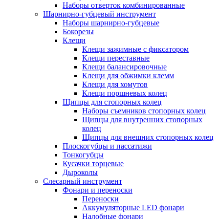
Наборы отверток комбинированные
Шарнирно-губцевый инструмент
Наборы шарнирно-губцевые
Бокорезы
Клещи
Клещи зажимные с фиксатором
Клещи переставные
Клещи балансировочные
Клещи для обжимки клемм
Клещи для хомутов
Клещи поршневых колец
Щипцы для стопорных колец
Наборы съемников стопорных колец
Щипцы для внутренних стопорных
колец
Щипцы для внешних стопорных колец
Плоскогубцы и пассатижи
Тонкогубцы
Кусачки торцевые
Дыроколы
Слесарный инструмент
Фонари и переноски
Переноски
Аккумуляторные LED фонари
Налобные фонари