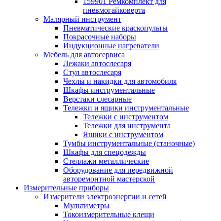
159901 Ремкомплект для
пневмогайковерта
Малярный инструмент
Пневматические краскопульты
Покрасочные наборы
Индукционные нагреватели
Мебель для автосервиса
Лежаки автослесаря
Стул автослесаря
Чехлы и накидки для автомобиля
Шкафы инструментальные
Верстаки слесарные
Тележки и ящики инструментальные
Тележки с инструментом
Тележки для инструмента
Ящики с инструментом
Тумбы инструментальные (станочные)
Шкафы для спецодежды
Стеллажи металлические
Оборудование для передвижной
авторемонтной мастерской
Измерительные приборы
Измерители электроэнергии и сетей
Мультиметры
Токоизмерительные клещи