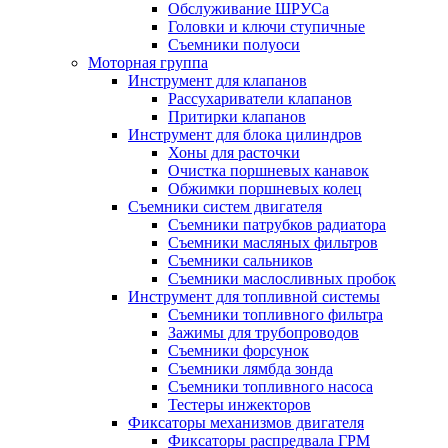
Обслуживание ШРУСа
Головки и ключи ступичные
Съемники полуоси
Моторная группа
Инструмент для клапанов
Рассухариватели клапанов
Притирки клапанов
Инструмент для блока цилиндров
Хоны для расточки
Очистка поршневых канавок
Обжимки поршневых колец
Съемники систем двигателя
Съемники патрубков радиатора
Съемники масляных фильтров
Съемники сальников
Съемники маслосливных пробок
Инструмент для топливной системы
Съемники топливного фильтра
Зажимы для трубопроводов
Съемники форсунок
Съемники лямбда зонда
Съемники топливного насоса
Тестеры инжекторов
Фиксаторы механизмов двигателя
Фиксаторы распредвала ГРМ