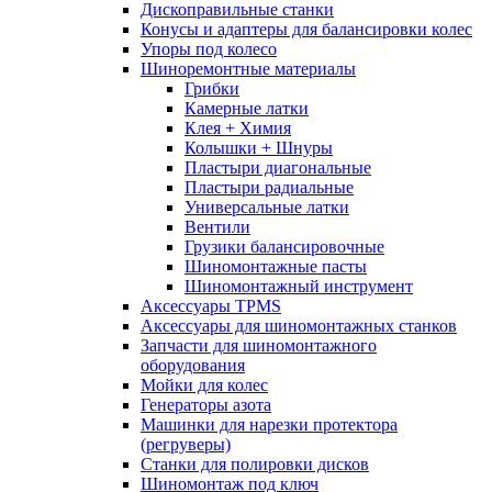
Дископравильные станки
Конусы и адаптеры для балансировки колес
Упоры под колесо
Шиноремонтные материалы
Грибки
Камерные латки
Клея + Химия
Колышки + Шнуры
Пластыри диагональные
Пластыри радиальные
Универсальные латки
Вентили
Грузики балансировочные
Шиномонтажные пасты
Шиномонтажный инструмент
Аксессуары TPMS
Аксессуары для шиномонтажных станков
Запчасти для шиномонтажного
оборудования
Мойки для колес
Генераторы азота
Машинки для нарезки протектора
(регруверы)
Станки для полировки дисков
Шиномонтаж под ключ