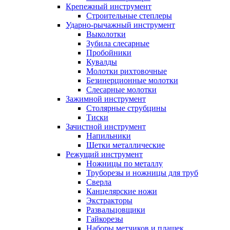
Крепежный инструмент
Строительные степлеры
Ударно-рычажный инструмент
Выколотки
Зубила слесарные
Пробойники
Кувалды
Молотки рихтовочные
Безинерционные молотки
Слесарные молотки
Зажимной инструмент
Столярные струбцины
Тиски
Зачистной инструмент
Напильники
Щетки металлические
Режущий инструмент
Ножницы по металлу
Труборезы и ножницы для труб
Сверла
Канцелярские ножи
Экстракторы
Развальцовщики
Гайкорезы
Наборы метчиков и плашек