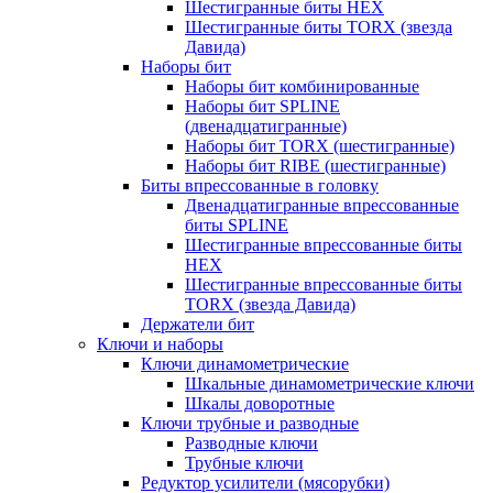
Шестигранные биты HEX
Шестигранные биты TORX (звезда
Давида)
Наборы бит
Наборы бит комбинированные
Наборы бит SPLINE
(двенадцатигранные)
Наборы бит TORX (шестигранные)
Наборы бит RIBE (шестигранные)
Биты впрессованные в головку
Двенадцатигранные впрессованные
биты SPLINE
Шестигранные впрессованные биты
HEX
Шестигранные впрессованные биты
TORX (звезда Давида)
Держатели бит
Ключи и наборы
Ключи динамометрические
Шкальные динамометрические ключи
Шкалы доворотные
Ключи трубные и разводные
Разводные ключи
Трубные ключи
Редуктор усилители (мясорубки)