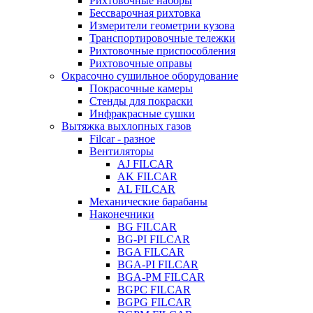
Рихтовочные наборы
Бессварочная рихтовка
Измерители геометрии кузова
Транспортировочные тележки
Рихтовочные приспособления
Рихтовочные оправы
Окрасочно сушильное оборудование
Покрасочные камеры
Стенды для покраски
Инфракрасные сушки
Вытяжка выхлопных газов
Filcar - разное
Вентиляторы
AJ FILCAR
AK FILCAR
AL FILCAR
Механические барабаны
Наконечники
BG FILCAR
BG-PI FILCAR
BGA FILCAR
BGA-PI FILCAR
BGA-PM FILCAR
BGPC FILCAR
BGPG FILCAR