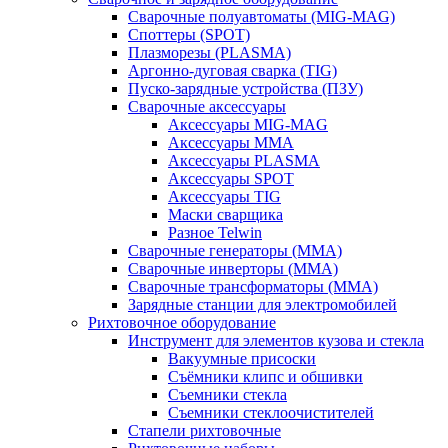
Сварочные полуавтоматы (MIG-MAG)
Споттеры (SPOT)
Плазморезы (PLASMA)
Аргонно-дуговая сварка (TIG)
Пуско-зарядные устройства (ПЗУ)
Сварочные аксессуары
Аксессуары MIG-MAG
Аксессуары MMA
Аксессуары PLASMA
Аксессуары SPOT
Аксессуары TIG
Маски сварщика
Разное Telwin
Сварочные генераторы (MMA)
Сварочные инверторы (MMA)
Сварочные трансформаторы (MMA)
Зарядные станции для электромобилей
Рихтовочное оборудование
Инструмент для элементов кузова и стекла
Вакуумные присоски
Съёмники клипс и обшивки
Съемники стекла
Съемники стеклоочистителей
Стапели рихтовочные