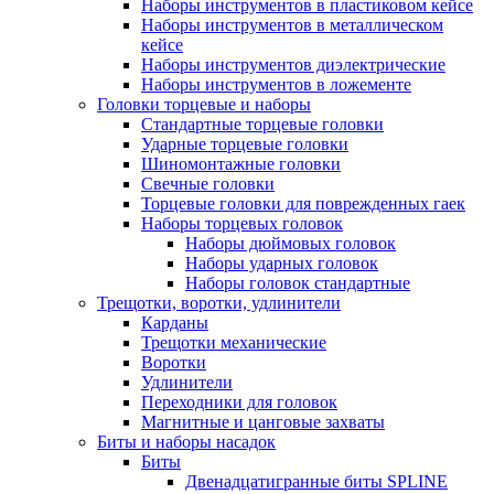
Наборы инструментов в пластиковом кейсе
Наборы инструментов в металлическом
кейсе
Наборы инструментов диэлектрические
Наборы инструментов в ложементе
Головки торцевые и наборы
Стандартные торцевые головки
Ударные торцевые головки
Шиномонтажные головки
Свечные головки
Торцевые головки для поврежденных гаек
Наборы торцевых головок
Наборы дюймовых головок
Наборы ударных головок
Наборы головок стандартные
Трещотки, воротки, удлинители
Карданы
Трещотки механические
Воротки
Удлинители
Переходники для головок
Магнитные и цанговые захваты
Биты и наборы насадок
Биты
Двенадцатигранные биты SPLINE