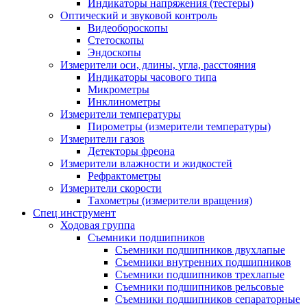
Индикаторы напряжения (тестеры)
Оптический и звуковой контроль
Видеобороскопы
Стетоскопы
Эндоскопы
Измерители оси, длины, угла, расстояния
Индикаторы часового типа
Микрометры
Инклинометры
Измерители температуры
Пирометры (измерители температуры)
Измерители газов
Детекторы фреона
Измерители влажности и жидкостей
Рефрактометры
Измерители скорости
Тахометры (измерители вращения)
Спец инструмент
Ходовая группа
Съемники подшипников
Съемники подшипников двухлапые
Съемники внутренних подшипников
Съемники подшипников трехлапые
Съемники подшипников рельсовые
Съемники подшипников сепараторные