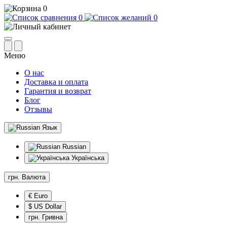
0
0
0
Меню
О нас
Доставка и оплата
Гарантия и возврат
Блог
Отзывы
Язык
Russian
Українська
грн.
Валюта
€ Euro
$ US Dollar
грн. Гривна