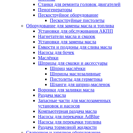
Станки для ремонта головок двигателей
Пеногенераторы
Пескоструйное оборудование
Пескоструйные пистолеты
Оборудование для замены масла и топлива
Установки для обслуживания АКПП
Нагнетатели масла и смазок
Установки для замены масла
Емкости и поддоны для слива масла
Насосы для бочек
Маслёнки
Шприцы для смазки и аксессуары
Шприц маслёнки
Шприцы маслозаливные
Пистолеты для герметика
Шланги для шприц-масленок
Воронки для заливки масла
Раздача масла
Запасные части для маслозаменных
установок и насосов
Компьютерная раздача масла
Насосы для перекачки AdBlue
Насосы для перекачки топлива
Раздача тормозной жидкости
Сварочное и зарядное оборудование