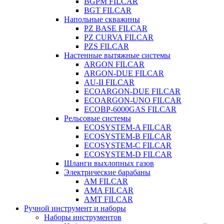
BGPM FILCAR
BGT FILCAR
Напольные скважины
PZ BASE FILCAR
PZ CURVA FILCAR
PZS FILCAR
Настенные вытяжные системы
ARGON FILCAR
ARGON-DUE FILCAR
AU-II FILCAR
ECOARGON-DUE FILCAR
ECOARGON-UNO FILCAR
ECOBP-6000GAS FILCAR
Рельсовые системы
ECOSYSTEM-A FILCAR
ECOSYSTEM-B FILCAR
ECOSYSTEM-C FILCAR
ECOSYSTEM-D FILCAR
Шланги выхлопных газов
Электрические барабаны
AM FILCAR
AMA FILCAR
AMT FILCAR
Ручной инструмент и наборы
Наборы инструментов