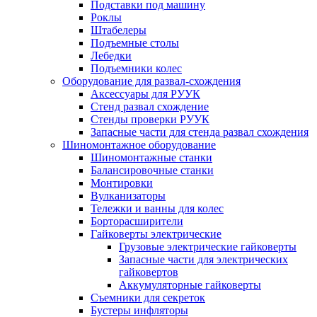
Подставки под машину
Роклы
Штабелеры
Подъемные столы
Лебедки
Подъемники колес
Оборудование для развал-схождения
Аксессуары для РУУК
Стенд развал схождение
Стенды проверки РУУК
Запасные части для стенда развал схождения
Шиномонтажное оборудование
Шиномонтажные станки
Балансировочные станки
Монтировки
Вулканизаторы
Тележки и ванны для колес
Борторасширители
Гайковерты электрические
Грузовые электрические гайковерты
Запасные части для электрических
гайковертов
Аккумуляторные гайковерты
Съемники для секреток
Бустеры инфляторы