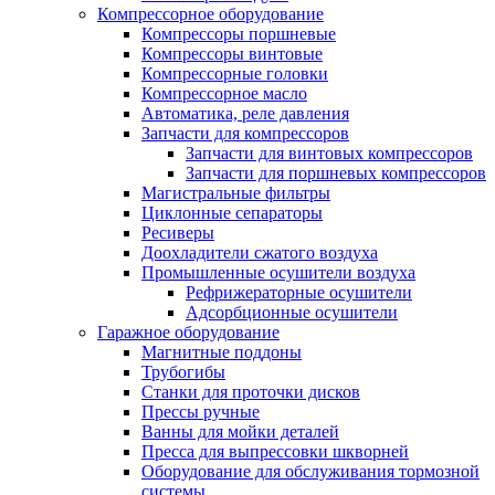
Компрессорное оборудование
Компрессоры поршневые
Компрессоры винтовые
Компрессорные головки
Компрессорное масло
Автоматика, реле давления
Запчасти для компрессоров
Запчасти для винтовых компрессоров
Запчасти для поршневых компрессоров
Магистральные фильтры
Циклонные сепараторы
Ресиверы
Доохладители сжатого воздуха
Промышленные осушители воздуха
Рефрижераторные осушители
Адсорбционные осушители
Гаражное оборудование
Магнитные поддоны
Трубогибы
Станки для проточки дисков
Прессы ручные
Ванны для мойки деталей
Пресса для выпрессовки шкворней
Оборудование для обслуживания тормозной
системы