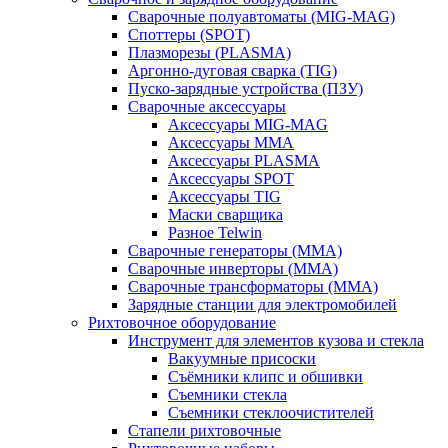
Сварочные полуавтоматы (MIG-MAG)
Споттеры (SPOT)
Плазморезы (PLASMA)
Аргонно-дуговая сварка (TIG)
Пуско-зарядные устройства (ПЗУ)
Сварочные аксессуары
Аксессуары MIG-MAG
Аксессуары MMA
Аксессуары PLASMA
Аксессуары SPOT
Аксессуары TIG
Маски сварщика
Разное Telwin
Сварочные генераторы (MMA)
Сварочные инверторы (MMA)
Сварочные трансформаторы (MMA)
Зарядные станции для электромобилей
Рихтовочное оборудование
Инструмент для элементов кузова и стекла
Вакуумные присоски
Съёмники клипс и обшивки
Съемники стекла
Съемники стеклоочистителей
Стапели рихтовочные