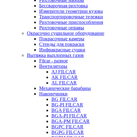
Рихтовочные наборы
Бессварочная рихтовка
Измерители геометрии кузова
Транспортировочные тележки
Рихтовочные приспособления
Рихтовочные оправы
Окрасочно сушильное оборудование
Покрасочные камеры
Стенды для покраски
Инфракрасные сушки
Вытяжка выхлопных газов
Filcar - разное
Вентиляторы
AJ FILCAR
AK FILCAR
AL FILCAR
Механические барабаны
Наконечники
BG FILCAR
BG-PI FILCAR
BGA FILCAR
BGA-PI FILCAR
BGA-PM FILCAR
BGPC FILCAR
BGPG FILCAR