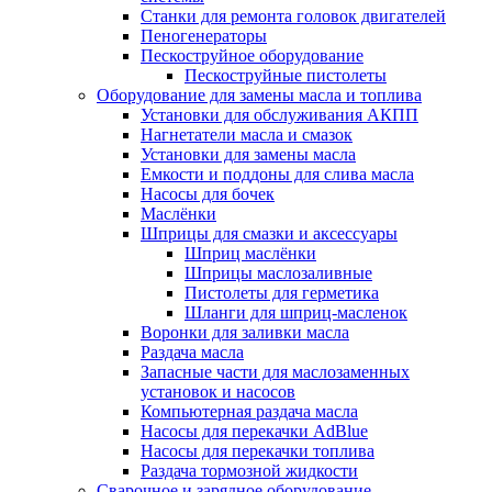
Станки для ремонта головок двигателей
Пеногенераторы
Пескоструйное оборудование
Пескоструйные пистолеты
Оборудование для замены масла и топлива
Установки для обслуживания АКПП
Нагнетатели масла и смазок
Установки для замены масла
Емкости и поддоны для слива масла
Насосы для бочек
Маслёнки
Шприцы для смазки и аксессуары
Шприц маслёнки
Шприцы маслозаливные
Пистолеты для герметика
Шланги для шприц-масленок
Воронки для заливки масла
Раздача масла
Запасные части для маслозаменных
установок и насосов
Компьютерная раздача масла
Насосы для перекачки AdBlue
Насосы для перекачки топлива
Раздача тормозной жидкости
Сварочное и зарядное оборудование