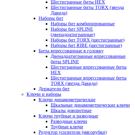
Шестигранные биты HEX
Шестигранные биты TORX (звезда
Давида)
Наборы бит
Наборы бит комбинированные
Наборы бит SPLINE
(двенадцатигранные)
Наборы бит TORX (шестигранные)
Наборы бит RIBE (шестигранные)
Биты впрессованные в головку
Двенадцатигранные впрессованные
биты SPLINE
Шестигранные впрессованные биты
HEX
Шестигранные впрессованные биты
TORX (звезда Давида)
Держатели бит
Ключи и наборы
Ключи динамометрические
Шкальные динамометрические ключи
Шкалы доворотные
Ключи трубные и разводные
Разводные ключи
Трубные ключи
Редуктор усилители (мясорубки)