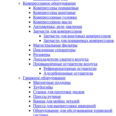
Компрессорное оборудование
Компрессоры поршневые
Компрессоры винтовые
Компрессорные головки
Компрессорное масло
Автоматика, реле давления
Запчасти для компрессоров
Запчасти для винтовых компрессоров
Запчасти для поршневых компрессоров
Магистральные фильтры
Циклонные сепараторы
Ресиверы
Доохладители сжатого воздуха
Промышленные осушители воздуха
Рефрижераторные осушители
Адсорбционные осушители
Гаражное оборудование
Магнитные поддоны
Трубогибы
Станки для проточки дисков
Прессы ручные
Ванны для мойки деталей
Пресса для выпрессовки шкворней
Оборудование для обслуживания тормозной
системы