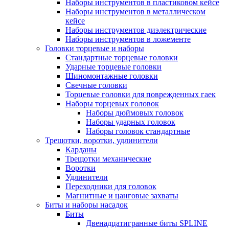
Наборы инструментов в пластиковом кейсе
Наборы инструментов в металлическом
кейсе
Наборы инструментов диэлектрические
Наборы инструментов в ложементе
Головки торцевые и наборы
Стандартные торцевые головки
Ударные торцевые головки
Шиномонтажные головки
Свечные головки
Торцевые головки для поврежденных гаек
Наборы торцевых головок
Наборы дюймовых головок
Наборы ударных головок
Наборы головок стандартные
Трещотки, воротки, удлинители
Карданы
Трещотки механические
Воротки
Удлинители
Переходники для головок
Магнитные и цанговые захваты
Биты и наборы насадок
Биты
Двенадцатигранные биты SPLINE