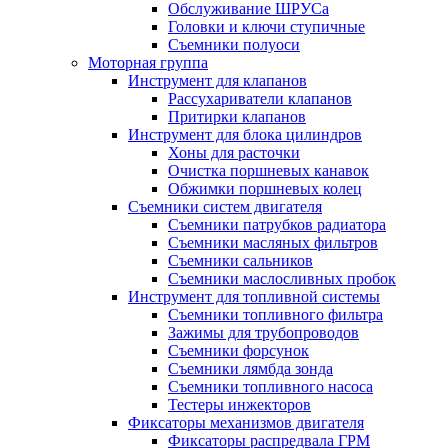
Обслуживание ШРУСа
Головки и ключи ступичные
Съемники полуоси
Моторная группа
Инструмент для клапанов
Рассухариватели клапанов
Притирки клапанов
Инструмент для блока цилиндров
Хоны для расточки
Очистка поршневых канавок
Обжимки поршневых колец
Съемники систем двигателя
Съемники патрубков радиатора
Съемники масляных фильтров
Съемники сальников
Съемники маслосливных пробок
Инструмент для топливной системы
Съемники топливного фильтра
Зажимы для трубопроводов
Съемники форсунок
Съемники лямбда зонда
Съемники топливного насоса
Тестеры инжекторов
Фиксаторы механизмов двигателя
Фиксаторы распредвала ГРМ