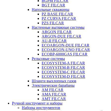
BGPM FILCAR
BGT FILCAR
Напольные скважины
PZ BASE FILCAR
PZ CURVA FILCAR
PZS FILCAR
Настенные вытяжные системы
ARGON FILCAR
ARGON-DUE FILCAR
AU-II FILCAR
ECOARGON-DUE FILCAR
ECOARGON-UNO FILCAR
ECOBP-6000GAS FILCAR
Рельсовые системы
ECOSYSTEM-A FILCAR
ECOSYSTEM-B FILCAR
ECOSYSTEM-C FILCAR
ECOSYSTEM-D FILCAR
Шланги выхлопных газов
Электрические барабаны
AM FILCAR
AMA FILCAR
AMT FILCAR
Ручной инструмент и наборы
Наборы инструментов