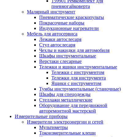
159901 Ремкомплект для
пневмогайковерта
Малярный инструмент
Пневматические краскопульты
Покрасочные наборы
Индукционные нагреватели
Мебель для автосервиса
Лежаки автослесаря
Стул автослесаря
Чехлы и накидки для автомобиля
Шкафы инструментальные
Верстаки слесарные
Тележки и ящики инструментальные
Тележки с инструментом
Тележки для инструмента
Ящики с инструментом
Тумбы инструментальные (станочные)
Шкафы для спецодежды
Стеллажи металлические
Оборудование для передвижной
авторемонтной мастерской
Измерительные приборы
Измерители электроэнергии и сетей
Мультиметры
Токоизмерительные клещи