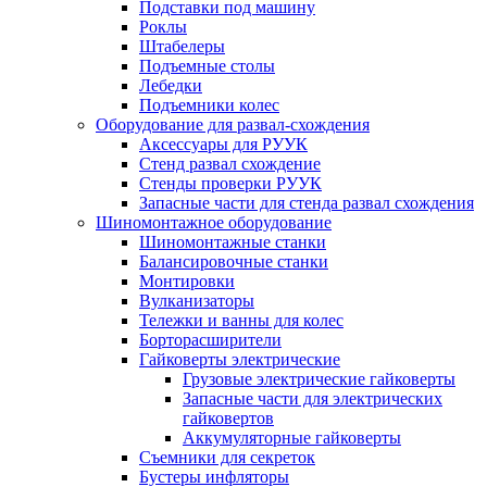
Подставки под машину
Роклы
Штабелеры
Подъемные столы
Лебедки
Подъемники колес
Оборудование для развал-схождения
Аксессуары для РУУК
Стенд развал схождение
Стенды проверки РУУК
Запасные части для стенда развал схождения
Шиномонтажное оборудование
Шиномонтажные станки
Балансировочные станки
Монтировки
Вулканизаторы
Тележки и ванны для колес
Борторасширители
Гайковерты электрические
Грузовые электрические гайковерты
Запасные части для электрических
гайковертов
Аккумуляторные гайковерты
Съемники для секреток
Бустеры инфляторы