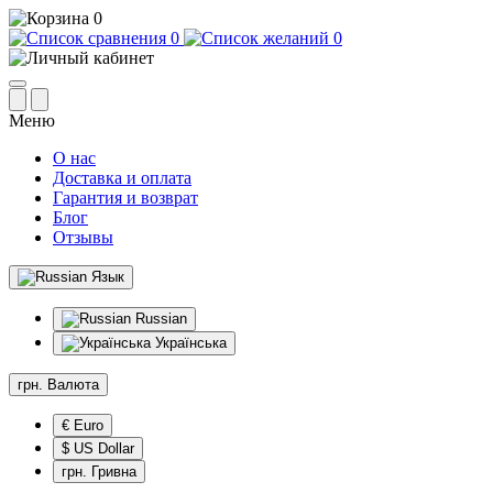
0
0
0
Меню
О нас
Доставка и оплата
Гарантия и возврат
Блог
Отзывы
Язык
Russian
Українська
грн.
Валюта
€ Euro
$ US Dollar
грн. Гривна