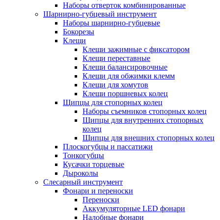
Наборы отверток комбинированные
Шарнирно-губцевый инструмент
Наборы шарнирно-губцевые
Бокорезы
Клещи
Клещи зажимные с фиксатором
Клещи переставные
Клещи балансировочные
Клещи для обжимки клемм
Клещи для хомутов
Клещи поршневых колец
Щипцы для стопорных колец
Наборы съемников стопорных колец
Щипцы для внутренних стопорных
колец
Щипцы для внешних стопорных колец
Плоскогубцы и пассатижи
Тонкогубцы
Кусачки торцевые
Дыроколы
Слесарный инструмент
Фонари и переноски
Переноски
Аккумуляторные LED фонари
Налобные фонари