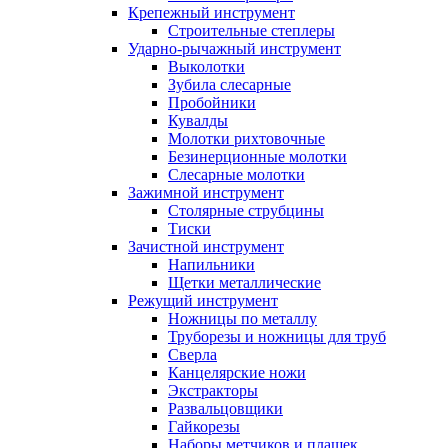
Крепежный инструмент
Строительные степлеры
Ударно-рычажный инструмент
Выколотки
Зубила слесарные
Пробойники
Кувалды
Молотки рихтовочные
Безинерционные молотки
Слесарные молотки
Зажимной инструмент
Столярные струбцины
Тиски
Зачистной инструмент
Напильники
Щетки металлические
Режущий инструмент
Ножницы по металлу
Труборезы и ножницы для труб
Сверла
Канцелярские ножи
Экстракторы
Развальцовщики
Гайкорезы
Наборы метчиков и плашек