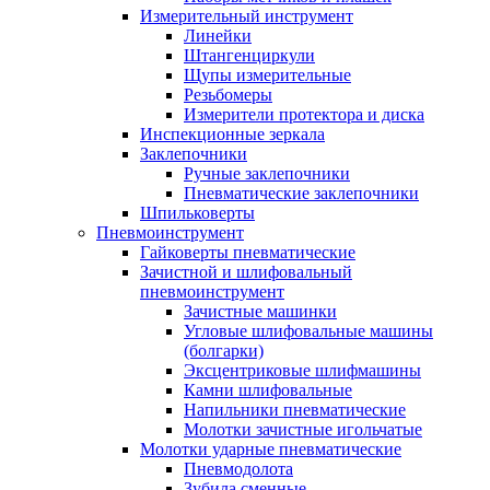
Измерительный инструмент
Линейки
Штангенциркули
Щупы измерительные
Резьбомеры
Измерители протектора и диска
Инспекционные зеркала
Заклепочники
Ручные заклепочники
Пневматические заклепочники
Шпильковерты
Пневмоинструмент
Гайковерты пневматические
Зачистной и шлифовальный
пневмоинструмент
Зачистные машинки
Угловые шлифовальные машины
(болгарки)
Эксцентриковые шлифмашины
Камни шлифовальные
Напильники пневматические
Молотки зачистные игольчатые
Молотки ударные пневматические
Пневмодолота
Зубила сменные