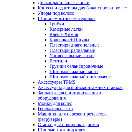
Дископравильные станки
Конусы и адаптеры для балансировки колес
Упоры под колесо
Шиноремонтные материалы
Грибки
Камерные латки
Клея + Химия
Колышки + Шнуры
Пластыри диагональные
Пластыри радиальные
Универсальные латки
Вентили
Грузики балансировочные
Шиномонтажные пасты
Шиномонтажный инструмент
Аксессуары TPMS
Аксессуары для шиномонтажных станков
Запчасти для шиномонтажного
оборудования
Мойки для колес
Генераторы азота
Машинки для нарезки протектора
(регруверы)
Станки для полировки дисков
Шиномонтаж под ключ