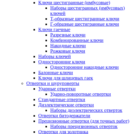
Ключи шестигранные (имбусовые)
Наборы шестигранных (имбусовых)
ключей
Т-образные шестигранные ключи
Г-образные шестигранные ключи
Ключи гаечные
Разрезные ключи
Комбинированные ключи
Накидные ключи
Рожковые ключи
Наборы ключей
Односторонние ключи
Односторонние накидные ключи
Балонные ключи
Ключи для шлицевых гаек
Отвертки и шуруповерты
Ударные отвертки
Ударно-поворотные отвертки
Стандартные отвертки
Диэлектрические отвертки
Наборы диэлектрических отверток
Отвертки битодержатели
Прецизионные отвертки (для точных работ)
Наборы прецизионных отверток
Отвертки для золотника