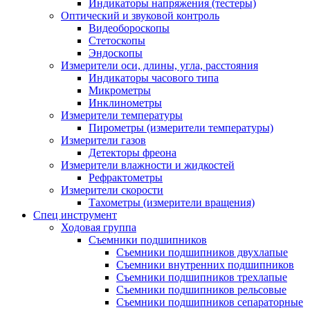
Индикаторы напряжения (тестеры)
Оптический и звуковой контроль
Видеобороскопы
Стетоскопы
Эндоскопы
Измерители оси, длины, угла, расстояния
Индикаторы часового типа
Микрометры
Инклинометры
Измерители температуры
Пирометры (измерители температуры)
Измерители газов
Детекторы фреона
Измерители влажности и жидкостей
Рефрактометры
Измерители скорости
Тахометры (измерители вращения)
Спец инструмент
Ходовая группа
Съемники подшипников
Съемники подшипников двухлапые
Съемники внутренних подшипников
Съемники подшипников трехлапые
Съемники подшипников рельсовые
Съемники подшипников сепараторные