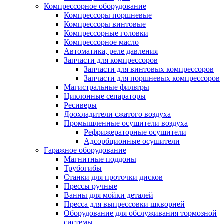
Компрессорное оборудование
Компрессоры поршневые
Компрессоры винтовые
Компрессорные головки
Компрессорное масло
Автоматика, реле давления
Запчасти для компрессоров
Запчасти для винтовых компрессоров
Запчасти для поршневых компрессоров
Магистральные фильтры
Циклонные сепараторы
Ресиверы
Доохладители сжатого воздуха
Промышленные осушители воздуха
Рефрижераторные осушители
Адсорбционные осушители
Гаражное оборудование
Магнитные поддоны
Трубогибы
Станки для проточки дисков
Прессы ручные
Ванны для мойки деталей
Пресса для выпрессовки шкворней
Оборудование для обслуживания тормозной
системы