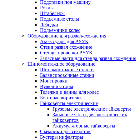
Подставки под машину
Роклы
Штабелеры
Подъемные столы
Лебедки
Подъемники колес
Оборудование для развал-схождения
Аксессуары для РУУК
Стенд развал схождение
Стенды проверки РУУК
Запасные части для стенда развал схождения
Шиномонтажное оборудование
Шиномонтажные станки
Балансировочные станки
Монтировки
Вулканизаторы
Тележки и ванны для колес
Борторасширители
Гайковерты электрические
Грузовые электрические гайковерты
Запасные части для электрических
гайковертов
Аккумуляторные гайковерты
Съемники для секреток
Бустеры инфляторы