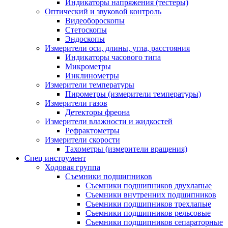
Индикаторы напряжения (тестеры)
Оптический и звуковой контроль
Видеобороскопы
Стетоскопы
Эндоскопы
Измерители оси, длины, угла, расстояния
Индикаторы часового типа
Микрометры
Инклинометры
Измерители температуры
Пирометры (измерители температуры)
Измерители газов
Детекторы фреона
Измерители влажности и жидкостей
Рефрактометры
Измерители скорости
Тахометры (измерители вращения)
Спец инструмент
Ходовая группа
Съемники подшипников
Съемники подшипников двухлапые
Съемники внутренних подшипников
Съемники подшипников трехлапые
Съемники подшипников рельсовые
Съемники подшипников сепараторные