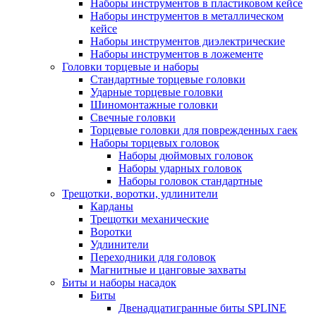
Наборы инструментов в пластиковом кейсе
Наборы инструментов в металлическом
кейсе
Наборы инструментов диэлектрические
Наборы инструментов в ложементе
Головки торцевые и наборы
Стандартные торцевые головки
Ударные торцевые головки
Шиномонтажные головки
Свечные головки
Торцевые головки для поврежденных гаек
Наборы торцевых головок
Наборы дюймовых головок
Наборы ударных головок
Наборы головок стандартные
Трещотки, воротки, удлинители
Карданы
Трещотки механические
Воротки
Удлинители
Переходники для головок
Магнитные и цанговые захваты
Биты и наборы насадок
Биты
Двенадцатигранные биты SPLINE