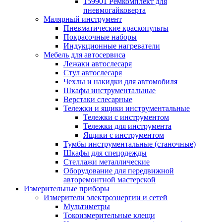
159901 Ремкомплект для
пневмогайковерта
Малярный инструмент
Пневматические краскопульты
Покрасочные наборы
Индукционные нагреватели
Мебель для автосервиса
Лежаки автослесаря
Стул автослесаря
Чехлы и накидки для автомобиля
Шкафы инструментальные
Верстаки слесарные
Тележки и ящики инструментальные
Тележки с инструментом
Тележки для инструмента
Ящики с инструментом
Тумбы инструментальные (станочные)
Шкафы для спецодежды
Стеллажи металлические
Оборудование для передвижной
авторемонтной мастерской
Измерительные приборы
Измерители электроэнергии и сетей
Мультиметры
Токоизмерительные клещи