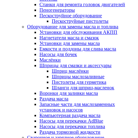
Станки для ремонта головок двигателей
Пеногенераторы
Пескоструйное оборудование
Пескоструйные пистолеты
Оборудование для замены масла и топлива
Установки для обслуживания АКПП
Нагнетатели масла и смазок
Установки для замены масла
Емкости и поддоны для слива масла
Насосы для бочек
Маслёнки
Шприцы для смазки и аксессуары
Шприц маслёнки
Шприцы маслозаливные
Пистолеты для герметика
Шланги для шприц-масленок
Воронки для заливки масла
Раздача масла
Запасные части для маслозаменных
установок и насосов
Компьютерная раздача масла
Насосы для перекачки AdBlue
Насосы для перекачки топлива
Раздача тормозной жидкости
Сварочное и зарядное оборудование