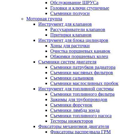
Обслуживание ШРУСа
Головки и ключи ступичные
Съемники полуоси
Моторная группа
Инструмент для клапанов
Рассухариватели клапанов
Притирки клапанов
Инструмент для блока цилиндров
Хоны для расточки
Очистка поршневых канавок
Обжимки поршневых колец
Съемники систем двигателя
Съемники патрубков радиатора
Съемники масляных фильтров
Съемники сальников
Съемники маслосливных пробок
Инструмент для топливной системы
Съемники топливного фильтра
Зажимы для трубопроводов
Съемники форсунок
Съемники лямбда зонда
Съемники топливного насоса
Тестеры инжекторов
Фиксаторы механизмов двигателя
Фиксаторы распредвала ГРМ