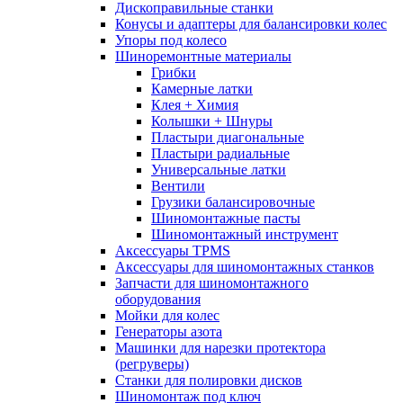
Дископравильные станки
Конусы и адаптеры для балансировки колес
Упоры под колесо
Шиноремонтные материалы
Грибки
Камерные латки
Клея + Химия
Колышки + Шнуры
Пластыри диагональные
Пластыри радиальные
Универсальные латки
Вентили
Грузики балансировочные
Шиномонтажные пасты
Шиномонтажный инструмент
Аксессуары TPMS
Аксессуары для шиномонтажных станков
Запчасти для шиномонтажного
оборудования
Мойки для колес
Генераторы азота
Машинки для нарезки протектора
(регруверы)
Станки для полировки дисков
Шиномонтаж под ключ