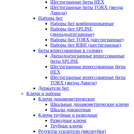
Шестигранные биты HEX
Шестигранные биты TORX (звезда
Давида)
Наборы бит
Наборы бит комбинированные
Наборы бит SPLINE
(двенадцатигранные)
Наборы бит TORX (шестигранные)
Наборы бит RIBE (шестигранные)
Биты впрессованные в головку
Двенадцатигранные впрессованные
биты SPLINE
Шестигранные впрессованные биты
HEX
Шестигранные впрессованные биты
TORX (звезда Давида)
Держатели бит
Ключи и наборы
Ключи динамометрические
Шкальные динамометрические ключи
Шкалы доворотные
Ключи трубные и разводные
Разводные ключи
Трубные ключи
Редуктор усилители (мясорубки)