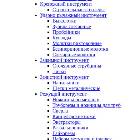
Крепежный инструмент
Строительные степлеры
Ударно-рычажный инструмент
Выколотки
Зубила слесарные
Пробойники
Кувалды
Молотки рихтовочные
Безинерционные молотки
Слесарные молотки
Зажимной инструмент
Столярные струбцины
Тиски
Зачистной инструмент
Напильники
Щетки металлические
Режущий инструмент
Ножницы по металлу
Труборезы и ножницы для труб
Сверла
Канцелярские ножи
Экстракторы
Развальцовщики
Гайкорезы
Наборы метчиков и плашек