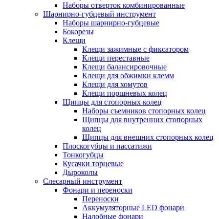
Наборы отверток комбинированные
Шарнирно-губцевый инструмент
Наборы шарнирно-губцевые
Бокорезы
Клещи
Клещи зажимные с фиксатором
Клещи переставные
Клещи балансировочные
Клещи для обжимки клемм
Клещи для хомутов
Клещи поршневых колец
Щипцы для стопорных колец
Наборы съемников стопорных колец
Щипцы для внутренних стопорных
колец
Щипцы для внешних стопорных колец
Плоскогубцы и пассатижи
Тонкогубцы
Кусачки торцевые
Дыроколы
Слесарный инструмент
Фонари и переноски
Переноски
Аккумуляторные LED фонари
Налобные фонари