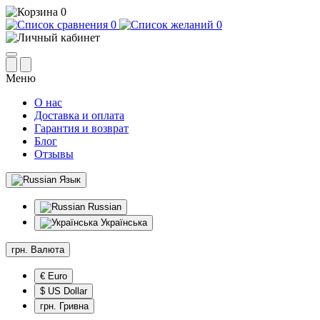
0
0
0
Меню
О нас
Доставка и оплата
Гарантия и возврат
Блог
Отзывы
Язык
Russian
Українська
грн.
Валюта
€ Euro
$ US Dollar
грн. Гривна