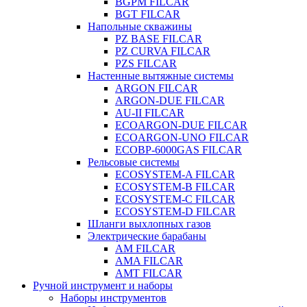
BGPM FILCAR
BGT FILCAR
Напольные скважины
PZ BASE FILCAR
PZ CURVA FILCAR
PZS FILCAR
Настенные вытяжные системы
ARGON FILCAR
ARGON-DUE FILCAR
AU-II FILCAR
ECOARGON-DUE FILCAR
ECOARGON-UNO FILCAR
ECOBP-6000GAS FILCAR
Рельсовые системы
ECOSYSTEM-A FILCAR
ECOSYSTEM-B FILCAR
ECOSYSTEM-C FILCAR
ECOSYSTEM-D FILCAR
Шланги выхлопных газов
Электрические барабаны
AM FILCAR
AMA FILCAR
AMT FILCAR
Ручной инструмент и наборы
Наборы инструментов