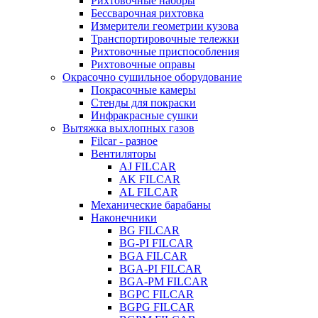
Рихтовочные наборы
Бессварочная рихтовка
Измерители геометрии кузова
Транспортировочные тележки
Рихтовочные приспособления
Рихтовочные оправы
Окрасочно сушильное оборудование
Покрасочные камеры
Стенды для покраски
Инфракрасные сушки
Вытяжка выхлопных газов
Filcar - разное
Вентиляторы
AJ FILCAR
AK FILCAR
AL FILCAR
Механические барабаны
Наконечники
BG FILCAR
BG-PI FILCAR
BGA FILCAR
BGA-PI FILCAR
BGA-PM FILCAR
BGPC FILCAR
BGPG FILCAR