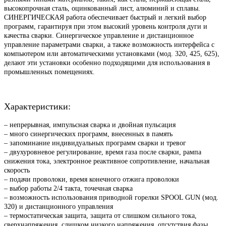
высокопрочная сталь, оцинкованный лист, алюминий и сплавы.
СИНЕРГИЧЕСКАЯ работа обеспечивает быстрый и легкий выбор
программ, гарантируя при этом высокий уровень контроля дуги и
качества сварки. Синергическое управление и дистанционное
управление параметрами сварки, а также возможность интерфейса с
компьютером или автоматическими установками (мод. 320, 425, 625),
делают эти установки особенно подходящими для использования в
промышленных помещениях.
Xарактеристики:
– непрерывная, импульсная сварка и двойная пульсация
– много синергических программ, внесенных в память
– запоминание индивидуальных программ сварки и тревог
– двухуровневое регулирование, время газа после сварки, рампа
снижения тока, электронное реактивное сопротивление, начальная
скорость
– подачи проволоки, время конечного отжига проволоки
– выбор работы 2/4 такта, точечная сварка
– возможность использования приводной горелки SPOOL GUN (мод.
320) и дистанционного управления
– термостатическая защита, защита от слишком сильного тока,
сверхнапряжения, слишком низкого напряжения, отсутствия фазы