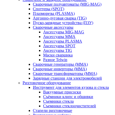
Сварочные полуавтоматы (MIG-MAG)
Споттеры (SPOT)
Плазморезы (PLASMA)
Аргонно-дуговая сварка (TIG)
Пуско-зарядные устройства (ПЗУ)
Сварочные аксессуары
Аксессуары MIG-MAG
Аксессуары MMA
Аксессуары PLASMA
Аксессуары SPOT
Аксессуары TIG
Маски сварщика
Разное Telwin
Сварочные генераторы (MMA)
Сварочные инверторы (MMA)
Сварочные трансформаторы (MMA)
Зарядные станции для электромобилей
Рихтовочное оборудование
Инструмент для элементов кузова и стекла
Вакуумные присоски
Съёмники клипс и обшивки
Съемники стекла
Съемники стеклоочистителей
Стапели рихтовочные