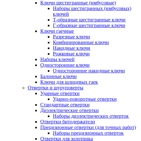
Ключи шестигранные (имбусовые)
Наборы шестигранных (имбусовых)
ключей
Т-образные шестигранные ключи
Г-образные шестигранные ключи
Ключи гаечные
Разрезные ключи
Комбинированные ключи
Накидные ключи
Рожковые ключи
Наборы ключей
Односторонние ключи
Односторонние накидные ключи
Балонные ключи
Ключи для шлицевых гаек
Отвертки и шуруповерты
Ударные отвертки
Ударно-поворотные отвертки
Стандартные отвертки
Диэлектрические отвертки
Наборы диэлектрических отверток
Отвертки битодержатели
Прецизионные отвертки (для точных работ)
Наборы прецизионных отверток
Отвертки для золотника