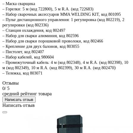
–
Маска сварщика
– Горелки: 5 м (код 722800), 5 м R.A. (код 722683)
– Набор сварочных аксессуаров MMA WELDING KIT, код 801095
– Пульт дистанционного управления: 1 регулировка (код 802219), 2
регулировки (код 802336)
– Станция охлаждения, код 802497
– Набор для сварки алюминия, код 802596
– Набор для сварки порошковой проволоки, код 802466
– Крепление для двух балонов, код 803055
– Пистолет, код 802407
– Набор кабелей, код 980604
– Промежуточный кабель: 4 м (код 802348), 4 м R.A. (код 802398), 10
)
м (код 802349), 10 м R.A. (код 802399), 30 м R.A. (код 802470
– Тележка, код 803071
Отзывы
0
/ 5
средний рейтинг товара
Написать отзыв
Написать отзыв