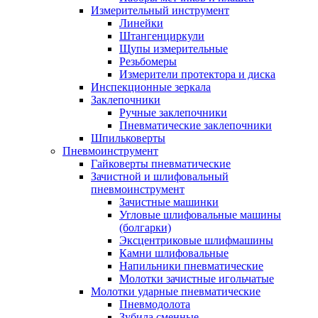
Измерительный инструмент
Линейки
Штангенциркули
Щупы измерительные
Резьбомеры
Измерители протектора и диска
Инспекционные зеркала
Заклепочники
Ручные заклепочники
Пневматические заклепочники
Шпильковерты
Пневмоинструмент
Гайковерты пневматические
Зачистной и шлифовальный
пневмоинструмент
Зачистные машинки
Угловые шлифовальные машины
(болгарки)
Эксцентриковые шлифмашины
Камни шлифовальные
Напильники пневматические
Молотки зачистные игольчатые
Молотки ударные пневматические
Пневмодолота
Зубила сменные