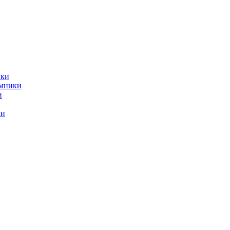
ики
емники
и
ки