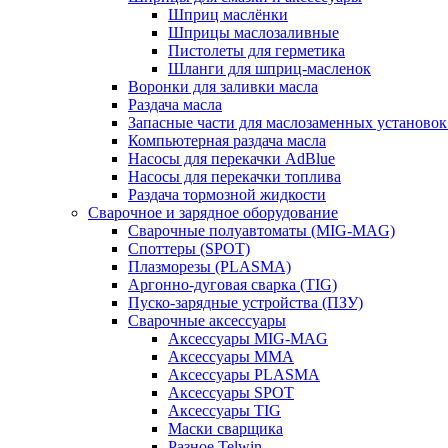
Шприц маслёнки
Шприцы маслозаливные
Пистолеты для герметика
Шланги для шприц-масленок
Воронки для заливки масла
Раздача масла
Запасные части для маслозаменных установок
Компьютерная раздача масла
Насосы для перекачки AdBlue
Насосы для перекачки топлива
Раздача тормозной жидкости
Сварочное и зарядное оборудование
Сварочные полуавтоматы (MIG-MAG)
Споттеры (SPOT)
Плазморезы (PLASMA)
Аргонно-дуговая сварка (TIG)
Пуско-зарядные устройства (ПЗУ)
Сварочные аксессуары
Аксессуары MIG-MAG
Аксессуары MMA
Аксессуары PLASMA
Аксессуары SPOT
Аксессуары TIG
Маски сварщика
Разное Telwin