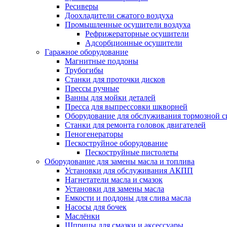
Ресиверы
Доохладители сжатого воздуха
Промышленные осушители воздуха
Рефрижераторные осушители
Адсорбционные осушители
Гаражное оборудование
Магнитные поддоны
Трубогибы
Станки для проточки дисков
Прессы ручные
Ванны для мойки деталей
Пресса для выпрессовки шкворней
Оборудование для обслуживания тормозной 
Станки для ремонта головок двигателей
Пеногенераторы
Пескоструйное оборудование
Пескоструйные пистолеты
Оборудование для замены масла и топлива
Установки для обслуживания АКПП
Нагнетатели масла и смазок
Установки для замены масла
Емкости и поддоны для слива масла
Насосы для бочек
Маслёнки
Шприцы для смазки и аксессуары