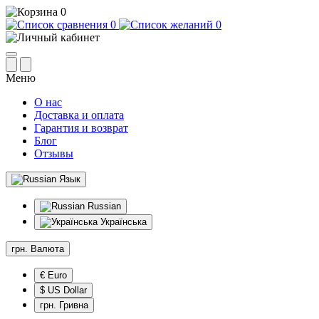
0
0
0
Меню
О нас
Доставка и оплата
Гарантия и возврат
Блог
Отзывы
Язык
Russian
Українська
грн.
Валюта
€ Euro
$ US Dollar
грн. Гривна