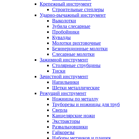
Крепежный инструмент
Строительные степлеры
Ударно-рычажный инструмент
Выколотки
Зубила слесарные
Пробойники
Кувалды
Молотки рихтовочные
Безинерционные молотки
Слесарные молотки
Зажимной инструмент
Столярные струбцины
Тиски
Зачистной инструмент
Напильники
Щетки металлические
Режущий инструмент
Ножницы по металлу
Труборезы и ножницы для труб
Сверла
Канцелярские ножи
Экстракторы
Развальцовщики
Гайкорезы
Наборы метчиков и плашек