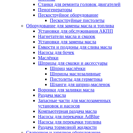
Станки для ремонта головок двигателей
Пеногенераторы
Пескоструйное оборудование
Пескоструйные пистолеты
Оборудование для замены масла и топлива
Установки для обслуживания АКПП
Нагнетатели масла и смазок
Установки для замены масла
Емкости и поддоны для слива масла
Насосы для бочек
Маслёнки
Шприцы для смазки и аксессуары
Шприц маслёнки
Шприцы маслозаливные
Пистолеты для герметика
Шланги для шприц-масленок
Воронки для заливки масла
Раздача масла
Запасные части для маслозаменных
установок и насосов
Компьютерная раздача масла
Насосы для перекачки AdBlue
Насосы для перекачки топлива
Раздача тормозной жидкости
Сварочное и зарядное оборудование