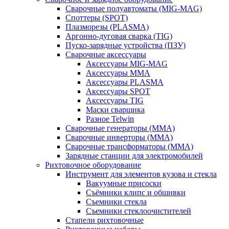
Сварочные полуавтоматы (MIG-MAG)
Споттеры (SPOT)
Плазморезы (PLASMA)
Аргонно-дуговая сварка (TIG)
Пуско-зарядные устройства (ПЗУ)
Сварочные аксессуары
Аксессуары MIG-MAG
Аксессуары MMA
Аксессуары PLASMA
Аксессуары SPOT
Аксессуары TIG
Маски сварщика
Разное Telwin
Сварочные генераторы (MMA)
Сварочные инверторы (MMA)
Сварочные трансформаторы (MMA)
Зарядные станции для электромобилей
Рихтовочное оборудование
Инструмент для элементов кузова и стекла
Вакуумные присоски
Съёмники клипс и обшивки
Съемники стекла
Съемники стеклоочистителей
Стапели рихтовочные