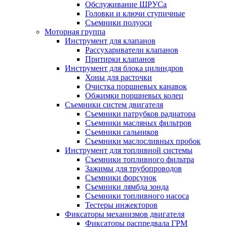
Обслуживание ШРУСа
Головки и ключи ступичные
Съемники полуоси
Моторная группа
Инструмент для клапанов
Рассухариватели клапанов
Притирки клапанов
Инструмент для блока цилиндров
Хоны для расточки
Очистка поршневых канавок
Обжимки поршневых колец
Съемники систем двигателя
Съемники патрубков радиатора
Съемники масляных фильтров
Съемники сальников
Съемники маслосливных пробок
Инструмент для топливной системы
Съемники топливного фильтра
Зажимы для трубопроводов
Съемники форсунок
Съемники лямбда зонда
Съемники топливного насоса
Тестеры инжекторов
Фиксаторы механизмов двигателя
Фиксаторы распредвала ГРМ