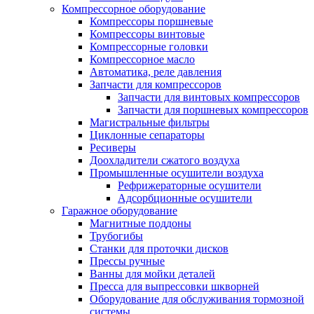
Компрессорное оборудование
Компрессоры поршневые
Компрессоры винтовые
Компрессорные головки
Компрессорное масло
Автоматика, реле давления
Запчасти для компрессоров
Запчасти для винтовых компрессоров
Запчасти для поршневых компрессоров
Магистральные фильтры
Циклонные сепараторы
Ресиверы
Доохладители сжатого воздуха
Промышленные осушители воздуха
Рефрижераторные осушители
Адсорбционные осушители
Гаражное оборудование
Магнитные поддоны
Трубогибы
Станки для проточки дисков
Прессы ручные
Ванны для мойки деталей
Пресса для выпрессовки шкворней
Оборудование для обслуживания тормозной
системы