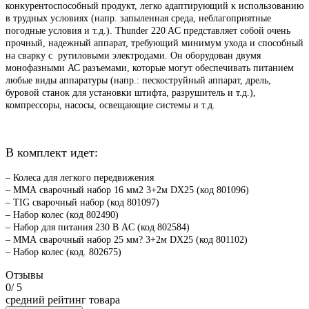
конкурентоспособный продукт, легко адаптирующий к использованию
в трудных условиях (напр. запыленная среда, неблагоприятные
погодные условия и т.д.). Thunder 220 AC представляет собой очень
прочный, надежный аппарат, требующий минимум ухода и способный
на сварку с рутиловыми электродами. Он оборудован двумя
монофазными АС разъемами, которые могут обеспечивать питанием
любые виды аппаратуры (напр.: пескоструйный аппарат, дрель,
буровой станок для установки штифта, разрушитель и т.д.),
компрессоры, насосы, освещающие системы и т.д.
В комплект идет:
– Колеса для легкого передвижения
– ММА сварочный набор 16 мм2 3+2м DX25 (код 801096)
– TIG сварочный набор (код 801097)
– Набор колес (код 802490)
– Набор для питания 230 В AC (код 802584)
– ММА сварочный набор 25 мм? 3+2м DX25 (код 801102)
– Набор колес (код. 802675)
Отзывы
0
/ 5
средний рейтинг товара