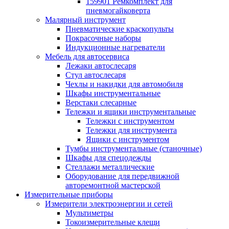
159901 Ремкомплект для
пневмогайковерта
Малярный инструмент
Пневматические краскопульты
Покрасочные наборы
Индукционные нагреватели
Мебель для автосервиса
Лежаки автослесаря
Стул автослесаря
Чехлы и накидки для автомобиля
Шкафы инструментальные
Верстаки слесарные
Тележки и ящики инструментальные
Тележки с инструментом
Тележки для инструмента
Ящики с инструментом
Тумбы инструментальные (станочные)
Шкафы для спецодежды
Стеллажи металлические
Оборудование для передвижной
авторемонтной мастерской
Измерительные приборы
Измерители электроэнергии и сетей
Мультиметры
Токоизмерительные клещи