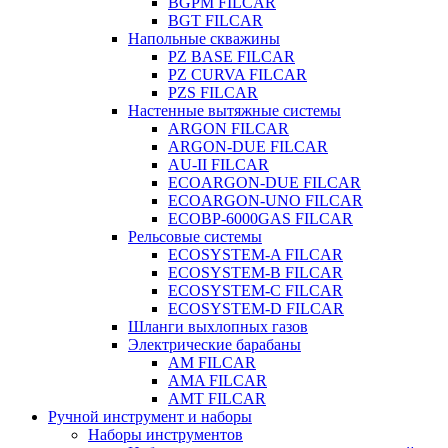
BGPM FILCAR
BGT FILCAR
Напольные скважины
PZ BASE FILCAR
PZ CURVA FILCAR
PZS FILCAR
Настенные вытяжные системы
ARGON FILCAR
ARGON-DUE FILCAR
AU-II FILCAR
ECOARGON-DUE FILCAR
ECOARGON-UNO FILCAR
ECOBP-6000GAS FILCAR
Рельсовые системы
ECOSYSTEM-A FILCAR
ECOSYSTEM-B FILCAR
ECOSYSTEM-C FILCAR
ECOSYSTEM-D FILCAR
Шланги выхлопных газов
Электрические барабаны
AM FILCAR
AMA FILCAR
AMT FILCAR
Ручной инструмент и наборы
Наборы инструментов