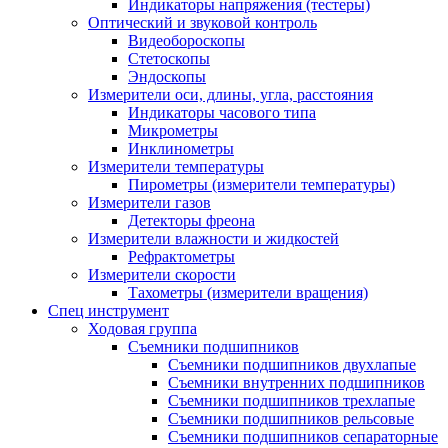
Индикаторы напряжения (тестеры)
Оптический и звуковой контроль
Видеобороскопы
Стетоскопы
Эндоскопы
Измерители оси, длины, угла, расстояния
Индикаторы часового типа
Микрометры
Инклинометры
Измерители температуры
Пирометры (измерители температуры)
Измерители газов
Детекторы фреона
Измерители влажности и жидкостей
Рефрактометры
Измерители скорости
Тахометры (измерители вращения)
Спец инструмент
Ходовая группа
Съемники подшипников
Съемники подшипников двухлапые
Съемники внутренних подшипников
Съемники подшипников трехлапые
Съемники подшипников рельсовые
Съемники подшипников сепараторные