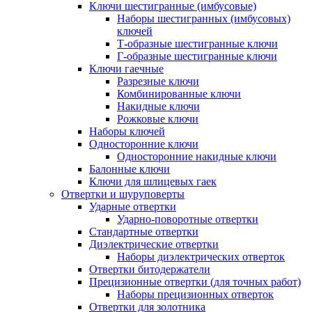
Ключи шестигранные (имбусовые)
Наборы шестигранных (имбусовых)
ключей
Т-образные шестигранные ключи
Г-образные шестигранные ключи
Ключи гаечные
Разрезные ключи
Комбинированные ключи
Накидные ключи
Рожковые ключи
Наборы ключей
Односторонние ключи
Односторонние накидные ключи
Балонные ключи
Ключи для шлицевых гаек
Отвертки и шуруповерты
Ударные отвертки
Ударно-поворотные отвертки
Стандартные отвертки
Диэлектрические отвертки
Наборы диэлектрических отверток
Отвертки битодержатели
Прецизионные отвертки (для точных работ)
Наборы прецизионных отверток
Отвертки для золотника