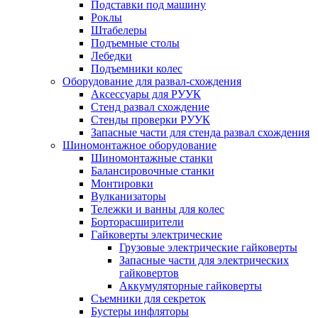
Подставки под машину
Роклы
Штабелеры
Подъемные столы
Лебедки
Подъемники колес
Оборудование для развал-схождения
Аксессуары для РУУК
Стенд развал схождение
Стенды проверки РУУК
Запасные части для стенда развал схождения
Шиномонтажное оборудование
Шиномонтажные станки
Балансировочные станки
Монтировки
Вулканизаторы
Тележки и ванны для колес
Борторасширители
Гайковерты электрические
Грузовые электрические гайковерты
Запасные части для электрических
гайковертов
Аккумуляторные гайковерты
Съемники для секреток
Бустеры инфляторы