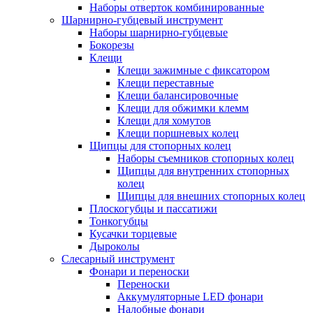
Наборы отверток комбинированные
Шарнирно-губцевый инструмент
Наборы шарнирно-губцевые
Бокорезы
Клещи
Клещи зажимные с фиксатором
Клещи переставные
Клещи балансировочные
Клещи для обжимки клемм
Клещи для хомутов
Клещи поршневых колец
Щипцы для стопорных колец
Наборы съемников стопорных колец
Щипцы для внутренних стопорных
колец
Щипцы для внешних стопорных колец
Плоскогубцы и пассатижи
Тонкогубцы
Кусачки торцевые
Дыроколы
Слесарный инструмент
Фонари и переноски
Переноски
Аккумуляторные LED фонари
Налобные фонари