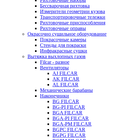
Рихтовочные наборы
Бессварочная рихтовка
Измерители геометрии кузова
Транспортировочные тележки
Рихтовочные приспособления
Рихтовочные оправы
Окрасочно сушильное оборудование
Покрасочные камеры
Стенды для покраски
Инфракрасные сушки
Вытяжка выхлопных газов
Filcar - разное
Вентиляторы
AJ FILCAR
AK FILCAR
AL FILCAR
Механические барабаны
Наконечники
BG FILCAR
BG-PI FILCAR
BGA FILCAR
BGA-PI FILCAR
BGA-PM FILCAR
BGPC FILCAR
BGPG FILCAR