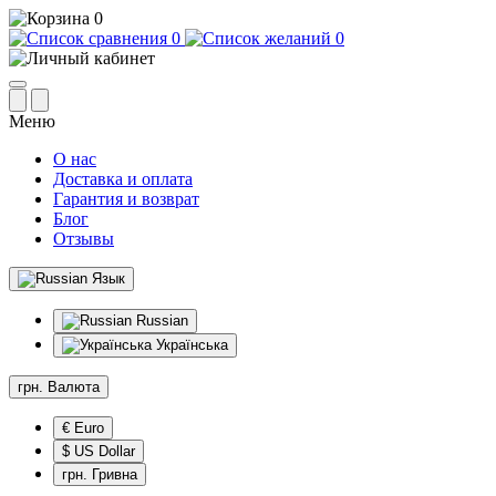
0
0
0
Меню
О нас
Доставка и оплата
Гарантия и возврат
Блог
Отзывы
Язык
Russian
Українська
грн.
Валюта
€ Euro
$ US Dollar
грн. Гривна