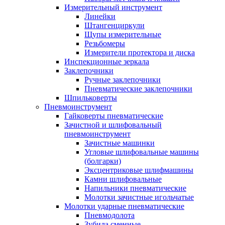
Измерительный инструмент
Линейки
Штангенциркули
Щупы измерительные
Резьбомеры
Измерители протектора и диска
Инспекционные зеркала
Заклепочники
Ручные заклепочники
Пневматические заклепочники
Шпильковерты
Пневмоинструмент
Гайковерты пневматические
Зачистной и шлифовальный
пневмоинструмент
Зачистные машинки
Угловые шлифовальные машины
(болгарки)
Эксцентриковые шлифмашины
Камни шлифовальные
Напильники пневматические
Молотки зачистные игольчатые
Молотки ударные пневматические
Пневмодолота
Зубила сменные