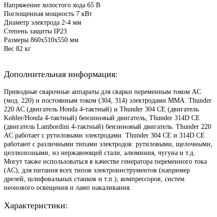
Напряжение холостого хода 65 В
Поглощенная мощность 7 кВт
Диаметр электрода 2-4 мм
Степень защиты IP23
Размеры 860x510x550 мм
Вес 82 кг
Дополнительная информация:
Приводные сварочные аппараты для сварки переменным током AC
(мод. 220) и постоянным током (304, 314) электродами MMA. Thunder
220 AC (двигатель Honda 4-тактный) и Thunder 304 CE (двигатель
Kohler/Honda 4-тактный) бензиновый двигатель, Thunder 314D CE
(двигатель Lambordini 4-тактный) бензиновый двигатель. Thunder 220
AC работает с рутиловыми электродами. Thunder 304 CE и 314D CE
работают с различными типами электродов: рутиловыми, щелочными,
целлюлозными, из нержавеющей стали, алюминия, чугуна и т.д.
Могут также использоваться в качестве генератора переменного тока
(AC), для питания всех типов электроинструментов (например
дрелей, шлифовальных станков и т.п.), компрессоров, систем
неонового освещения и ламп накаливания.
Характеристики: