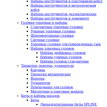
Наборы инструментов в пластиковом кейсе
Наборы инструментов в металлическом
кейсе
Наборы инструментов диэлектрические
Наборы инструментов в ложементе
Головки торцевые и наборы
Стандартные торцевые головки
Ударные торцевые головки
Шиномонтажные головки
Свечные головки
Торцевые головки для поврежденных гаек
Наборы торцевых головок
Наборы дюймовых головок
Наборы ударных головок
Наборы головок стандартные
Трещотки, воротки, удлинители
Карданы
Трещотки механические
Воротки
Удлинители
Переходники для головок
Магнитные и цанговые захваты
Биты и наборы насадок
Биты
Двенадцатигранные биты SPLINE