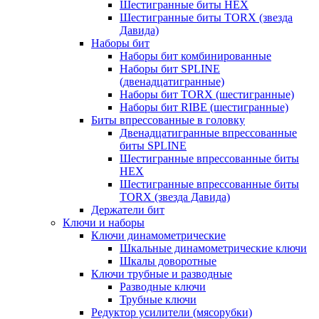
Шестигранные биты HEX
Шестигранные биты TORX (звезда
Давида)
Наборы бит
Наборы бит комбинированные
Наборы бит SPLINE
(двенадцатигранные)
Наборы бит TORX (шестигранные)
Наборы бит RIBE (шестигранные)
Биты впрессованные в головку
Двенадцатигранные впрессованные
биты SPLINE
Шестигранные впрессованные биты
HEX
Шестигранные впрессованные биты
TORX (звезда Давида)
Держатели бит
Ключи и наборы
Ключи динамометрические
Шкальные динамометрические ключи
Шкалы доворотные
Ключи трубные и разводные
Разводные ключи
Трубные ключи
Редуктор усилители (мясорубки)