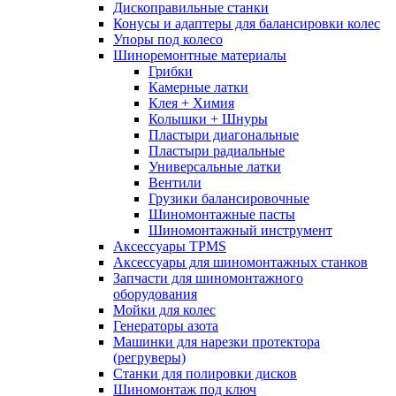
Дископравильные станки
Конусы и адаптеры для балансировки колес
Упоры под колесо
Шиноремонтные материалы
Грибки
Камерные латки
Клея + Химия
Колышки + Шнуры
Пластыри диагональные
Пластыри радиальные
Универсальные латки
Вентили
Грузики балансировочные
Шиномонтажные пасты
Шиномонтажный инструмент
Аксессуары TPMS
Аксессуары для шиномонтажных станков
Запчасти для шиномонтажного
оборудования
Мойки для колес
Генераторы азота
Машинки для нарезки протектора
(регруверы)
Станки для полировки дисков
Шиномонтаж под ключ