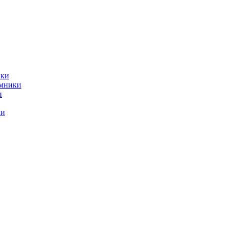
ики
емники
и
ки