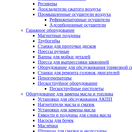
Ресиверы
Доохладители сжатого воздуха
Промышленные осушители воздуха
Рефрижераторные осушители
Адсорбционные осушители
Гаражное оборудование
Магнитные поддоны
Трубогибы
Станки для проточки дисков
Прессы ручные
Ванны для мойки деталей
Пресса для выпрессовки шкворней
Оборудование для обслуживания тормозной 
Станки для ремонта головок двигателей
Пеногенераторы
Пескоструйное оборудование
Пескоструйные пистолеты
Оборудование для замены масла и топлива
Установки для обслуживания АКПП
Нагнетатели масла и смазок
Установки для замены масла
Емкости и поддоны для слива масла
Насосы для бочек
Маслёнки
Шприцы для смазки и аксессуары