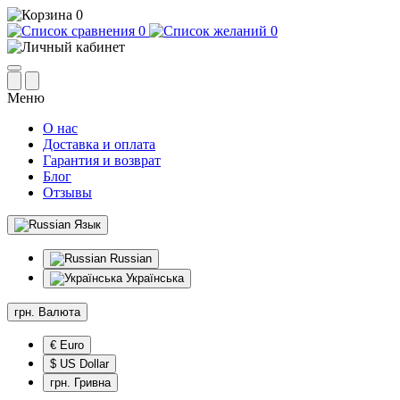
0
0
0
Меню
О нас
Доставка и оплата
Гарантия и возврат
Блог
Отзывы
Язык
Russian
Українська
грн.
Валюта
€ Euro
$ US Dollar
грн. Гривна