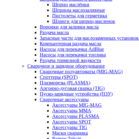
Шприц маслёнки
Шприцы маслозаливные
Пистолеты для герметика
Шланги для шприц-масленок
Воронки для заливки масла
Раздача масла
Запасные части для маслозаменных установок
Компьютерная раздача масла
Насосы для перекачки AdBlue
Насосы для перекачки топлива
Раздача тормозной жидкости
Сварочное и зарядное оборудование
Сварочные полуавтоматы (MIG-MAG)
Споттеры (SPOT)
Плазморезы (PLASMA)
Аргонно-дуговая сварка (TIG)
Пуско-зарядные устройства (ПЗУ)
Сварочные аксессуары
Аксессуары MIG-MAG
Аксессуары MMA
Аксессуары PLASMA
Аксессуары SPOT
Аксессуары TIG
Маски сварщика
Разное Telwin