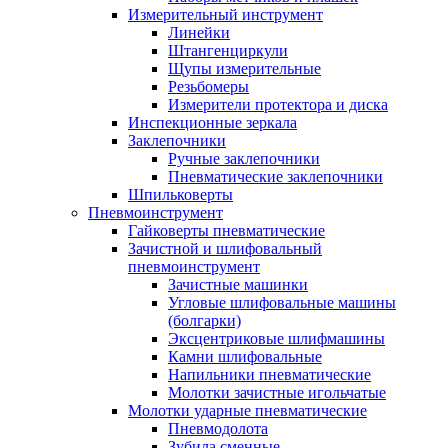
Измерительный инструмент
Линейки
Штангенциркули
Щупы измерительные
Резьбомеры
Измерители протектора и диска
Инспекционные зеркала
Заклепочники
Ручные заклепочники
Пневматические заклепочники
Шпильковерты
Пневмоинструмент
Гайковерты пневматические
Зачистной и шлифовальный
пневмоинструмент
Зачистные машинки
Угловые шлифовальные машины
(болгарки)
Эксцентриковые шлифмашины
Камни шлифовальные
Напильники пневматические
Молотки зачистные игольчатые
Молотки ударные пневматические
Пневмодолота
Зубила сменные