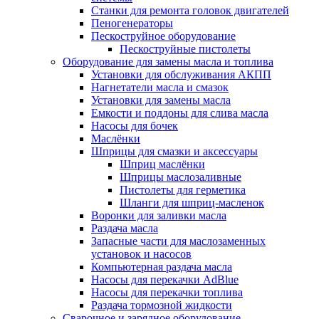
Станки для ремонта головок двигателей
Пеногенераторы
Пескоструйное оборудование
Пескоструйные пистолеты
Оборудование для замены масла и топлива
Установки для обслуживания АКПП
Нагнетатели масла и смазок
Установки для замены масла
Емкости и поддоны для слива масла
Насосы для бочек
Маслёнки
Шприцы для смазки и аксессуары
Шприц маслёнки
Шприцы маслозаливные
Пистолеты для герметика
Шланги для шприц-масленок
Воронки для заливки масла
Раздача масла
Запасные части для маслозаменных
установок и насосов
Компьютерная раздача масла
Насосы для перекачки AdBlue
Насосы для перекачки топлива
Раздача тормозной жидкости
Сварочное и зарядное оборудование