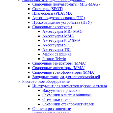
Сварочные полуавтоматы (MIG-MAG)
Споттеры (SPOT)
Плазморезы (PLASMA)
Аргонно-дуговая сварка (TIG)
Пуско-зарядные устройства (ПЗУ)
Сварочные аксессуары
Аксессуары MIG-MAG
Аксессуары MMA
Аксессуары PLASMA
Аксессуары SPOT
Аксессуары TIG
Маски сварщика
Разное Telwin
Сварочные генераторы (MMA)
Сварочные инверторы (MMA)
Сварочные трансформаторы (MMA)
Зарядные станции для электромобилей
Рихтовочное оборудование
Инструмент для элементов кузова и стекла
Вакуумные присоски
Съёмники клипс и обшивки
Съемники стекла
Съемники стеклоочистителей
Стапели рихтовочные