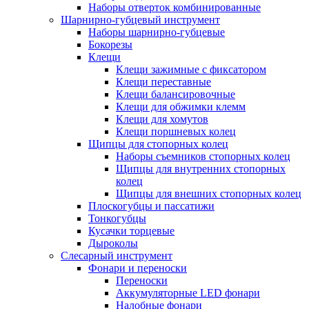
Наборы отверток комбинированные
Шарнирно-губцевый инструмент
Наборы шарнирно-губцевые
Бокорезы
Клещи
Клещи зажимные с фиксатором
Клещи переставные
Клещи балансировочные
Клещи для обжимки клемм
Клещи для хомутов
Клещи поршневых колец
Щипцы для стопорных колец
Наборы съемников стопорных колец
Щипцы для внутренних стопорных
колец
Щипцы для внешних стопорных колец
Плоскогубцы и пассатижи
Тонкогубцы
Кусачки торцевые
Дыроколы
Слесарный инструмент
Фонари и переноски
Переноски
Аккумуляторные LED фонари
Налобные фонари