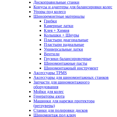
Дископравильные станки
Конусы и адаптеры для балансировки колес
Упоры под колесо
Шиноремонтные материалы
Грибки
Камерные латки
Клея + Химия
Колышки + Шнуры
Пластыри диагональные
Пластыри радиальные
Универсальные латки
Вентили
Грузики балансировочные
Шиномонтажные пасты
Шиномонтажный инструмент
Аксессуары TPMS
Аксессуары для шиномонтажных станков
Запчасти для шиномонтажного
оборудования
Мойки для колес
Генераторы азота
Машинки для нарезки протектора
(регруверы)
Станки для полировки дисков
Шиномонтаж под ключ