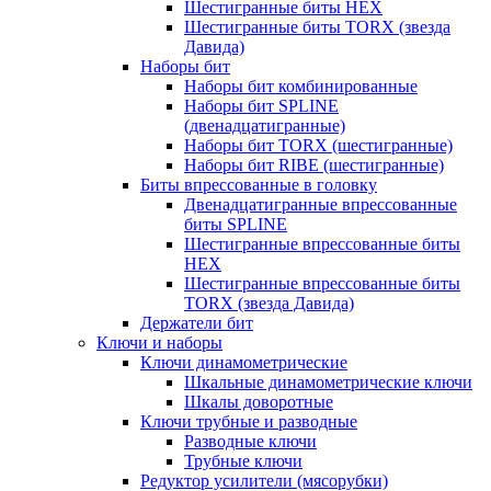
Шестигранные биты HEX
Шестигранные биты TORX (звезда
Давида)
Наборы бит
Наборы бит комбинированные
Наборы бит SPLINE
(двенадцатигранные)
Наборы бит TORX (шестигранные)
Наборы бит RIBE (шестигранные)
Биты впрессованные в головку
Двенадцатигранные впрессованные
биты SPLINE
Шестигранные впрессованные биты
HEX
Шестигранные впрессованные биты
TORX (звезда Давида)
Держатели бит
Ключи и наборы
Ключи динамометрические
Шкальные динамометрические ключи
Шкалы доворотные
Ключи трубные и разводные
Разводные ключи
Трубные ключи
Редуктор усилители (мясорубки)