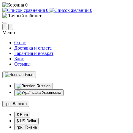
0
0
0
Меню
О нас
Доставка и оплата
Гарантия и возврат
Блог
Отзывы
Язык
Russian
Українська
грн.
Валюта
€ Euro
$ US Dollar
грн. Гривна