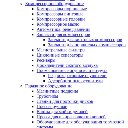
Компрессорное оборудование
Компрессоры поршневые
Компрессоры винтовые
Компрессорные головки
Компрессорное масло
Автоматика, реле давления
Запчасти для компрессоров
Запчасти для винтовых компрессоров
Запчасти для поршневых компрессоров
Магистральные фильтры
Циклонные сепараторы
Ресиверы
Доохладители сжатого воздуха
Промышленные осушители воздуха
Рефрижераторные осушители
Адсорбционные осушители
Гаражное оборудование
Магнитные поддоны
Трубогибы
Станки для проточки дисков
Прессы ручные
Ванны для мойки деталей
Пресса для выпрессовки шкворней
Оборудование для обслуживания тормозной
системы