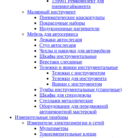
159901 Ремкомплект для
пневмогайковерта
Малярный инструмент
Пневматические краскопульты
Покрасочные наборы
Индукционные нагреватели
Мебель для автосервиса
Лежаки автослесаря
Стул автослесаря
Чехлы и накидки для автомобиля
Шкафы инструментальные
Верстаки слесарные
Тележки и ящики инструментальные
Тележки с инструментом
Тележки для инструмента
Ящики с инструментом
Тумбы инструментальные (станочные)
Шкафы для спецодежды
Стеллажи металлические
Оборудование для передвижной
авторемонтной мастерской
Измерительные приборы
Измерители электроэнергии и сетей
Мультиметры
Токоизмерительные клещи