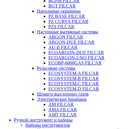
BGPM FILCAR
BGT FILCAR
Напольные скважины
PZ BASE FILCAR
PZ CURVA FILCAR
PZS FILCAR
Настенные вытяжные системы
ARGON FILCAR
ARGON-DUE FILCAR
AU-II FILCAR
ECOARGON-DUE FILCAR
ECOARGON-UNO FILCAR
ECOBP-6000GAS FILCAR
Рельсовые системы
ECOSYSTEM-A FILCAR
ECOSYSTEM-B FILCAR
ECOSYSTEM-C FILCAR
ECOSYSTEM-D FILCAR
Шланги выхлопных газов
Электрические барабаны
AM FILCAR
AMA FILCAR
AMT FILCAR
Ручной инструмент и наборы
Наборы инструментов