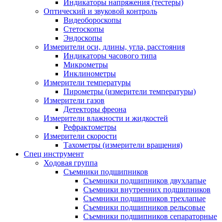
Индикаторы напряжения (тестеры)
Оптический и звуковой контроль
Видеобороскопы
Стетоскопы
Эндоскопы
Измерители оси, длины, угла, расстояния
Индикаторы часового типа
Микрометры
Инклинометры
Измерители температуры
Пирометры (измерители температуры)
Измерители газов
Детекторы фреона
Измерители влажности и жидкостей
Рефрактометры
Измерители скорости
Тахометры (измерители вращения)
Спец инструмент
Ходовая группа
Съемники подшипников
Съемники подшипников двухлапые
Съемники внутренних подшипников
Съемники подшипников трехлапые
Съемники подшипников рельсовые
Съемники подшипников сепараторные