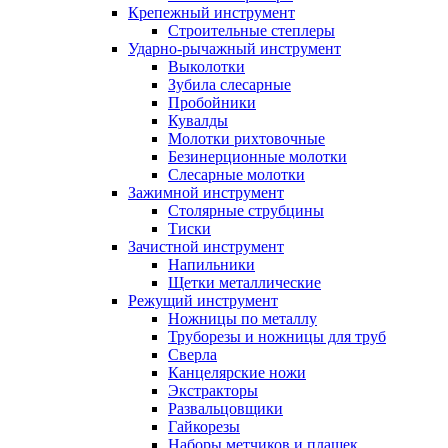
Крепежный инструмент
Строительные степлеры
Ударно-рычажный инструмент
Выколотки
Зубила слесарные
Пробойники
Кувалды
Молотки рихтовочные
Безинерционные молотки
Слесарные молотки
Зажимной инструмент
Столярные струбцины
Тиски
Зачистной инструмент
Напильники
Щетки металлические
Режущий инструмент
Ножницы по металлу
Труборезы и ножницы для труб
Сверла
Канцелярские ножи
Экстракторы
Развальцовщики
Гайкорезы
Наборы метчиков и плашек