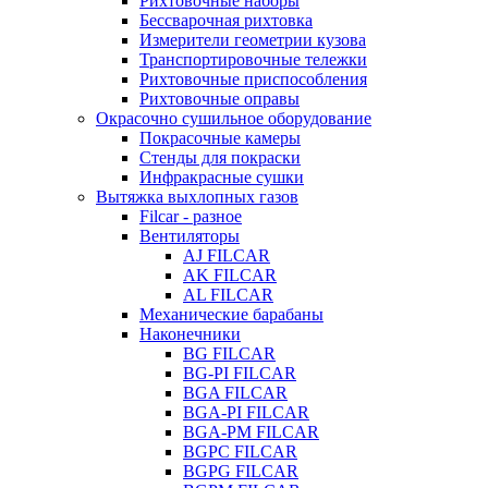
Рихтовочные наборы
Бессварочная рихтовка
Измерители геометрии кузова
Транспортировочные тележки
Рихтовочные приспособления
Рихтовочные оправы
Окрасочно сушильное оборудование
Покрасочные камеры
Стенды для покраски
Инфракрасные сушки
Вытяжка выхлопных газов
Filcar - разное
Вентиляторы
AJ FILCAR
AK FILCAR
AL FILCAR
Механические барабаны
Наконечники
BG FILCAR
BG-PI FILCAR
BGA FILCAR
BGA-PI FILCAR
BGA-PM FILCAR
BGPC FILCAR
BGPG FILCAR