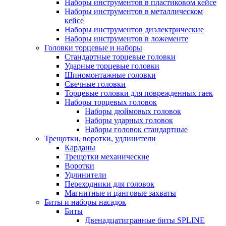
Наборы инструментов в пластиковом кейсе
Наборы инструментов в металлическом
кейсе
Наборы инструментов диэлектрические
Наборы инструментов в ложементе
Головки торцевые и наборы
Стандартные торцевые головки
Ударные торцевые головки
Шиномонтажные головки
Свечные головки
Торцевые головки для поврежденных гаек
Наборы торцевых головок
Наборы дюймовых головок
Наборы ударных головок
Наборы головок стандартные
Трещотки, воротки, удлинители
Карданы
Трещотки механические
Воротки
Удлинители
Переходники для головок
Магнитные и цанговые захваты
Биты и наборы насадок
Биты
Двенадцатигранные биты SPLINE