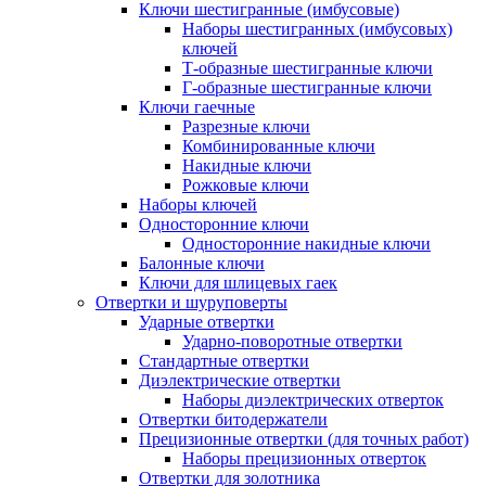
Ключи шестигранные (имбусовые)
Наборы шестигранных (имбусовых)
ключей
Т-образные шестигранные ключи
Г-образные шестигранные ключи
Ключи гаечные
Разрезные ключи
Комбинированные ключи
Накидные ключи
Рожковые ключи
Наборы ключей
Односторонние ключи
Односторонние накидные ключи
Балонные ключи
Ключи для шлицевых гаек
Отвертки и шуруповерты
Ударные отвертки
Ударно-поворотные отвертки
Стандартные отвертки
Диэлектрические отвертки
Наборы диэлектрических отверток
Отвертки битодержатели
Прецизионные отвертки (для точных работ)
Наборы прецизионных отверток
Отвертки для золотника