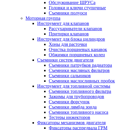
Обслуживание ШРУСа
Головки и ключи ступичные
Съемники полуоси
Моторная группа
Инструмент для клапанов
Рассухариватели клапанов
Притирки клапанов
Инструмент для блока цилиндров
Хоны для расточки
Очистка поршневых канавок
Обжимки поршневых колец
Съемники систем двигателя
Съемники патрубков радиатора
Съемники масляных фильтров
Съемники сальников
Съемники маслосливных пробок
Инструмент для топливной системы
Съемники топливного фильтра
Зажимы для трубопроводов
Съемники форсунок
Съемники лямбда зонда
Съемники топливного насоса
Тестеры инжекторов
Фиксаторы механизмов двигателя
Фиксаторы распредвала ГРМ