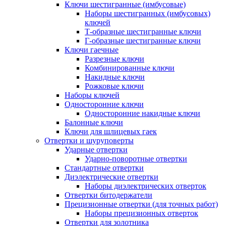
Ключи шестигранные (имбусовые)
Наборы шестигранных (имбусовых)
ключей
Т-образные шестигранные ключи
Г-образные шестигранные ключи
Ключи гаечные
Разрезные ключи
Комбинированные ключи
Накидные ключи
Рожковые ключи
Наборы ключей
Односторонние ключи
Односторонние накидные ключи
Балонные ключи
Ключи для шлицевых гаек
Отвертки и шуруповерты
Ударные отвертки
Ударно-поворотные отвертки
Стандартные отвертки
Диэлектрические отвертки
Наборы диэлектрических отверток
Отвертки битодержатели
Прецизионные отвертки (для точных работ)
Наборы прецизионных отверток
Отвертки для золотника