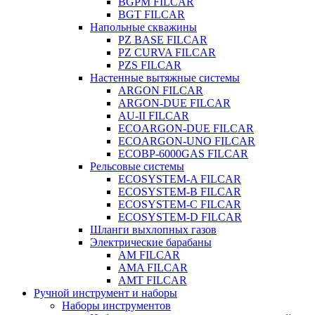
BGPM FILCAR
BGT FILCAR
Напольные скважины
PZ BASE FILCAR
PZ CURVA FILCAR
PZS FILCAR
Настенные вытяжные системы
ARGON FILCAR
ARGON-DUE FILCAR
AU-II FILCAR
ECOARGON-DUE FILCAR
ECOARGON-UNO FILCAR
ECOBP-6000GAS FILCAR
Рельсовые системы
ECOSYSTEM-A FILCAR
ECOSYSTEM-B FILCAR
ECOSYSTEM-C FILCAR
ECOSYSTEM-D FILCAR
Шланги выхлопных газов
Электрические барабаны
AM FILCAR
AMA FILCAR
AMT FILCAR
Ручной инструмент и наборы
Наборы инструментов