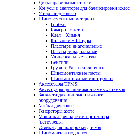
Дископравильные станки
Конусы и адаптеры для балансировки колес
Упоры под колесо
Шиноремонтные материалы
Грибки
Камерные латки
Клея + Химия
Колышки + Шнуры
Пластыри диагональные
Пластыри радиальные
Универсальные латки
Вентили
Грузики балансировочные
Шиномонтажные пасты
Шиномонтажный инструмент
Аксессуары TPMS
Аксессуары для шиномонтажных станков
Запчасти для шиномонтажного
оборудования
Мойки для колес
Генераторы азота
Машинки для нарезки протектора
(регруверы)
Станки для полировки дисков
Шиномонтаж под ключ