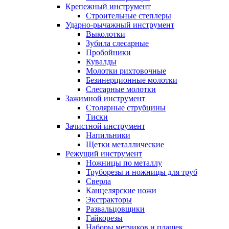
Крепежный инструмент
Строительные степлеры
Ударно-рычажный инструмент
Выколотки
Зубила слесарные
Пробойники
Кувалды
Молотки рихтовочные
Безинерционные молотки
Слесарные молотки
Зажимной инструмент
Столярные струбцины
Тиски
Зачистной инструмент
Напильники
Щетки металлические
Режущий инструмент
Ножницы по металлу
Труборезы и ножницы для труб
Сверла
Канцелярские ножи
Экстракторы
Развальцовщики
Гайкорезы
Наборы метчиков и плашек