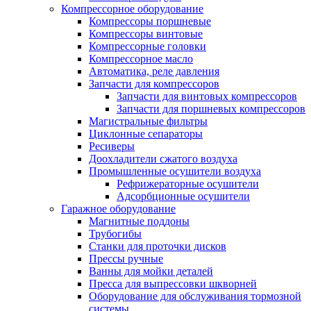
Компрессорное оборудование
Компрессоры поршневые
Компрессоры винтовые
Компрессорные головки
Компрессорное масло
Автоматика, реле давления
Запчасти для компрессоров
Запчасти для винтовых компрессоров
Запчасти для поршневых компрессоров
Магистральные фильтры
Циклонные сепараторы
Ресиверы
Доохладители сжатого воздуха
Промышленные осушители воздуха
Рефрижераторные осушители
Адсорбционные осушители
Гаражное оборудование
Магнитные поддоны
Трубогибы
Станки для проточки дисков
Прессы ручные
Ванны для мойки деталей
Пресса для выпрессовки шкворней
Оборудование для обслуживания тормозной
системы