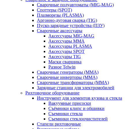
Сварочные полуавтоматы (MIG-MAG)
Споттеры (SPOT)
Плазморезы (PLASMA)
Аргонно-дуговая сварка (TIG)
Пуско-зарядные устройства (ПЗУ)
Сварочные аксессуары
Аксессуары MIG-MAG
Аксессуары MMA
Аксессуары PLASMA
Аксессуары SPOT
Аксессуары TIG
Маски сварщика
Разное Telwin
Сварочные генераторы (MMA)
Сварочные инверторы (MMA)
Сварочные трансформаторы (MMA)
Зарядные станции для электромобилей
Рихтовочное оборудование
Инструмент для элементов кузова и стекла
Вакуумные присоски
Съёмники клипс и обшивки
Съемники стекла
Съемники стеклоочистителей
Стапели рихтовочные