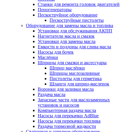
Станки для ремонта головок двигателей
Пеногенераторы
Пескоструйное оборудование
Пескоструйные пистолеты
Оборудование для замены масла и топлива
Установки для обслуживания АКПП
Нагнетатели масла и смазок
Установки для замены масла
Емкости и поддоны для слива масла
Насосы для бочек
Маслёнки
Шприцы для смазки и аксессуары
Шприц маслёнки
Шприцы маслозаливные
Пистолеты для герметика
Шланги для шприц-масленок
Воронки для заливки масла
Раздача масла
Запасные части для маслозаменных
установок и насосов
Компьютерная раздача масла
Насосы для перекачки AdBlue
Насосы для перекачки топлива
Раздача тормозной жидкости
Сварочное и зарядное оборудование