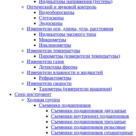
Индикаторы напряжения (тестеры)
Оптический и звуковой контроль
Видеобороскопы
Стетоскопы
Эндоскопы
Измерители оси, длины, угла, расстояния
Индикаторы часового типа
Микрометры
Инклинометры
Измерители температуры
Пирометры (измерители температуры)
Измерители газов
Детекторы фреона
Измерители влажности и жидкостей
Рефрактометры
Измерители скорости
Тахометры (измерители вращения)
Спец инструмент
Ходовая группа
Съемники подшипников
Съемники подшипников двухлапые
Съемники внутренних подшипников
Съемники подшипников трехлапые
Съемники подшипников рельсовые
Съемники подшипников сепараторные