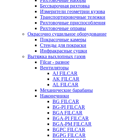
Рихтовочные наборы
Бессварочная рихтовка
Измерители геометрии кузова
Транспортировочные тележки
Рихтовочные приспособления
Рихтовочные оправы
Окрасочно сушильное оборудование
Покрасочные камеры
Стенды для покраски
Инфракрасные сушки
Вытяжка выхлопных газов
Filcar - разное
Вентиляторы
AJ FILCAR
AK FILCAR
AL FILCAR
Механические барабаны
Наконечники
BG FILCAR
BG-PI FILCAR
BGA FILCAR
BGA-PI FILCAR
BGA-PM FILCAR
BGPC FILCAR
BGPG FILCAR