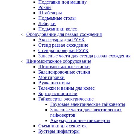
Подставки под машину
Роклы
Штабелеры
Подъемные столы
Лебедки
Подъемники колес
Оборудование для развал-схождения
Аксессуары для РУУК
Стенд развал схождение
Стенды проверки РУУК
Запасные части для стенда развал схождения
Шиномонтажное оборудование
Шиномонтажные станки
Балансировочные станки
Монтировки
Вулканизаторы
Тележки и ванны для колес
Борторасширители
Гайковерты электрические
Грузовые электрические гайковерты
Запасные части для электрических
гайковертов
Аккумуляторные гайковерты
Съемники для секреток
Бустеры инфляторы