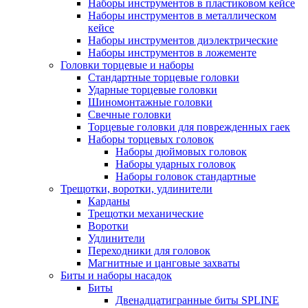
Наборы инструментов в пластиковом кейсе
Наборы инструментов в металлическом
кейсе
Наборы инструментов диэлектрические
Наборы инструментов в ложементе
Головки торцевые и наборы
Стандартные торцевые головки
Ударные торцевые головки
Шиномонтажные головки
Свечные головки
Торцевые головки для поврежденных гаек
Наборы торцевых головок
Наборы дюймовых головок
Наборы ударных головок
Наборы головок стандартные
Трещотки, воротки, удлинители
Карданы
Трещотки механические
Воротки
Удлинители
Переходники для головок
Магнитные и цанговые захваты
Биты и наборы насадок
Биты
Двенадцатигранные биты SPLINE