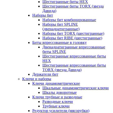
Шестигранные биты HEX
Шестигранные биты TORX (звезда
Давида)
Наборы бит
Наборы бит комбинированные
Наборы бит SPLINE
(двенадцатигранные)
Наборы бит TORX (шестигранные)
Наборы бит RIBE (шестигранные)
Биты впрессованные в головку
Двенадцатигранные впрессованные
биты SPLINE
Шестигранные впрессованные биты
HEX
Шестигранные впрессованные биты
TORX (звезда Давида)
Держатели бит
Ключи и наборы
Ключи динамометрические
Шкальные динамометрические ключи
Шкалы доворотные
Ключи трубные и разводные
Разводные ключи
Трубные ключи
Редуктор усилители (мясорубки)