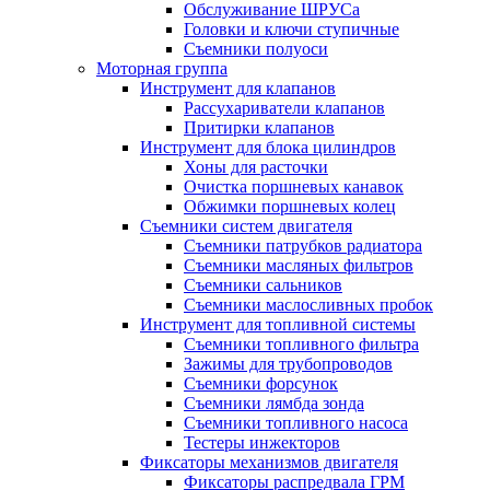
Обслуживание ШРУСа
Головки и ключи ступичные
Съемники полуоси
Моторная группа
Инструмент для клапанов
Рассухариватели клапанов
Притирки клапанов
Инструмент для блока цилиндров
Хоны для расточки
Очистка поршневых канавок
Обжимки поршневых колец
Съемники систем двигателя
Съемники патрубков радиатора
Съемники масляных фильтров
Съемники сальников
Съемники маслосливных пробок
Инструмент для топливной системы
Съемники топливного фильтра
Зажимы для трубопроводов
Съемники форсунок
Съемники лямбда зонда
Съемники топливного насоса
Тестеры инжекторов
Фиксаторы механизмов двигателя
Фиксаторы распредвала ГРМ