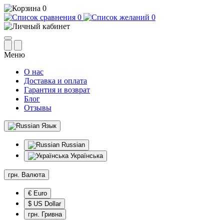
0
0
0
Меню
О нас
Доставка и оплата
Гарантия и возврат
Блог
Отзывы
Язык
Russian
Українська
грн.
Валюта
€ Euro
$ US Dollar
грн. Гривна