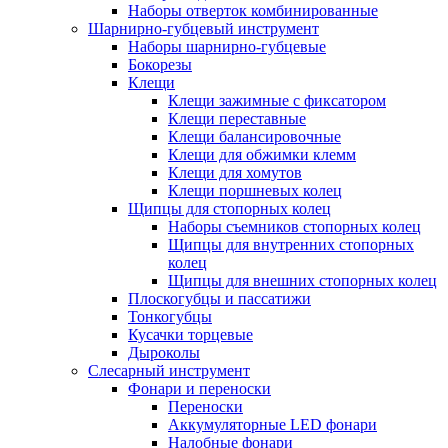
Наборы отверток комбинированные
Шарнирно-губцевый инструмент
Наборы шарнирно-губцевые
Бокорезы
Клещи
Клещи зажимные с фиксатором
Клещи переставные
Клещи балансировочные
Клещи для обжимки клемм
Клещи для хомутов
Клещи поршневых колец
Щипцы для стопорных колец
Наборы съемников стопорных колец
Щипцы для внутренних стопорных
колец
Щипцы для внешних стопорных колец
Плоскогубцы и пассатижи
Тонкогубцы
Кусачки торцевые
Дыроколы
Слесарный инструмент
Фонари и переноски
Переноски
Аккумуляторные LED фонари
Налобные фонари