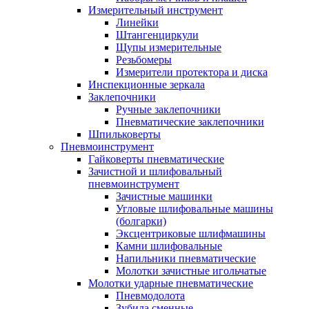
Измерительный инструмент
Линейки
Штангенциркули
Щупы измерительные
Резьбомеры
Измерители протектора и диска
Инспекционные зеркала
Заклепочники
Ручные заклепочники
Пневматические заклепочники
Шпильковерты
Пневмоинструмент
Гайковерты пневматические
Зачистной и шлифовальный
пневмоинструмент
Зачистные машинки
Угловые шлифовальные машины
(болгарки)
Эксцентриковые шлифмашины
Камни шлифовальные
Напильники пневматические
Молотки зачистные игольчатые
Молотки ударные пневматические
Пневмодолота
Зубила сменные