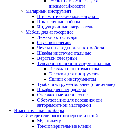
159901 Ремкомплект для
пневмогайковерта
Малярный инструмент
Пневматические краскопульты
Покрасочные наборы
Индукционные нагреватели
Мебель для автосервиса
Лежаки автослесаря
Стул автослесаря
Чехлы и накидки для автомобиля
Шкафы инструментальные
Верстаки слесарные
Тележки и ящики инструментальные
Тележки с инструментом
Тележки для инструмента
Ящики с инструментом
Тумбы инструментальные (станочные)
Шкафы для спецодежды
Стеллажи металлические
Оборудование для передвижной
авторемонтной мастерской
Измерительные приборы
Измерители электроэнергии и сетей
Мультиметры
Токоизмерительные клещи