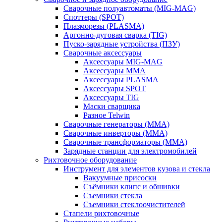
Сварочные полуавтоматы (MIG-MAG)
Споттеры (SPOT)
Плазморезы (PLASMA)
Аргонно-дуговая сварка (TIG)
Пуско-зарядные устройства (ПЗУ)
Сварочные аксессуары
Аксессуары MIG-MAG
Аксессуары MMA
Аксессуары PLASMA
Аксессуары SPOT
Аксессуары TIG
Маски сварщика
Разное Telwin
Сварочные генераторы (MMA)
Сварочные инверторы (MMA)
Сварочные трансформаторы (MMA)
Зарядные станции для электромобилей
Рихтовочное оборудование
Инструмент для элементов кузова и стекла
Вакуумные присоски
Съёмники клипс и обшивки
Съемники стекла
Съемники стеклоочистителей
Стапели рихтовочные