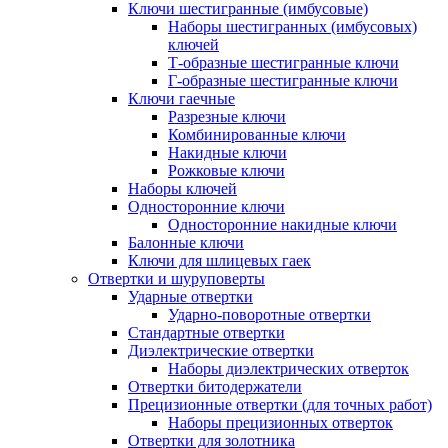
Ключи шестигранные (имбусовые)
Наборы шестигранных (имбусовых)
ключей
Т-образные шестигранные ключи
Г-образные шестигранные ключи
Ключи гаечные
Разрезные ключи
Комбинированные ключи
Накидные ключи
Рожковые ключи
Наборы ключей
Односторонние ключи
Односторонние накидные ключи
Балонные ключи
Ключи для шлицевых гаек
Отвертки и шуруповерты
Ударные отвертки
Ударно-поворотные отвертки
Стандартные отвертки
Диэлектрические отвертки
Наборы диэлектрических отверток
Отвертки битодержатели
Прецизионные отвертки (для точных работ)
Наборы прецизионных отверток
Отвертки для золотника