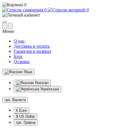
0
0
0
Меню
О нас
Доставка и оплата
Гарантия и возврат
Блог
Отзывы
Язык
Russian
Українська
грн.
Валюта
€ Euro
$ US Dollar
грн. Гривна