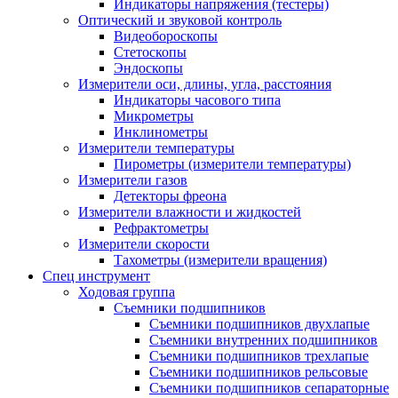
Индикаторы напряжения (тестеры)
Оптический и звуковой контроль
Видеобороскопы
Стетоскопы
Эндоскопы
Измерители оси, длины, угла, расстояния
Индикаторы часового типа
Микрометры
Инклинометры
Измерители температуры
Пирометры (измерители температуры)
Измерители газов
Детекторы фреона
Измерители влажности и жидкостей
Рефрактометры
Измерители скорости
Тахометры (измерители вращения)
Спец инструмент
Ходовая группа
Съемники подшипников
Съемники подшипников двухлапые
Съемники внутренних подшипников
Съемники подшипников трехлапые
Съемники подшипников рельсовые
Съемники подшипников сепараторные