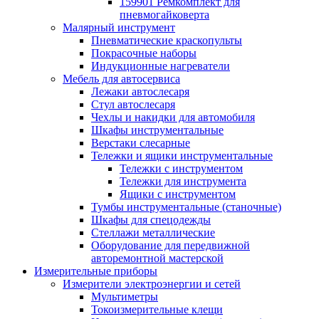
159901 Ремкомплект для
пневмогайковерта
Малярный инструмент
Пневматические краскопульты
Покрасочные наборы
Индукционные нагреватели
Мебель для автосервиса
Лежаки автослесаря
Стул автослесаря
Чехлы и накидки для автомобиля
Шкафы инструментальные
Верстаки слесарные
Тележки и ящики инструментальные
Тележки с инструментом
Тележки для инструмента
Ящики с инструментом
Тумбы инструментальные (станочные)
Шкафы для спецодежды
Стеллажи металлические
Оборудование для передвижной
авторемонтной мастерской
Измерительные приборы
Измерители электроэнергии и сетей
Мультиметры
Токоизмерительные клещи