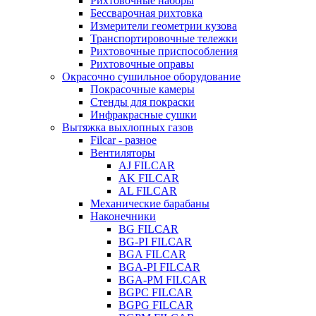
Рихтовочные наборы
Бессварочная рихтовка
Измерители геометрии кузова
Транспортировочные тележки
Рихтовочные приспособления
Рихтовочные оправы
Окрасочно сушильное оборудование
Покрасочные камеры
Стенды для покраски
Инфракрасные сушки
Вытяжка выхлопных газов
Filcar - разное
Вентиляторы
AJ FILCAR
AK FILCAR
AL FILCAR
Механические барабаны
Наконечники
BG FILCAR
BG-PI FILCAR
BGA FILCAR
BGA-PI FILCAR
BGA-PM FILCAR
BGPC FILCAR
BGPG FILCAR