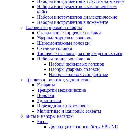
Наборы инструментов в пластиковом кейсе
Наборы инструментов в металлическом
кейсе
Наборы инструментов диэлектрические
Наборы инструментов в ложементе
Головки торцевые и наборы
Стандартные торцевые головки
Ударные торцевые головки
Шиномонтажные головки
Свечные головки
Торцевые головки для поврежденных гаек
Наборы торцевых головок
Наборы дюймовых головок
Наборы ударных головок
Наборы головок стандартные
Трещотки, воротки, удлинители
Карданы
Трещотки механические
Воротки
Удлинители
Переходники для головок
Магнитные и цанговые захваты
Биты и наборы насадок
Биты
Двенадцатигранные биты SPLINE