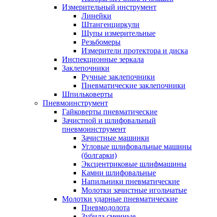
Измерительный инструмент
Линейки
Штангенциркули
Щупы измерительные
Резьбомеры
Измерители протектора и диска
Инспекционные зеркала
Заклепочники
Ручные заклепочники
Пневматические заклепочники
Шпильковерты
Пневмоинструмент
Гайковерты пневматические
Зачистной и шлифовальный
пневмоинструмент
Зачистные машинки
Угловые шлифовальные машины
(болгарки)
Эксцентриковые шлифмашины
Камни шлифовальные
Напильники пневматические
Молотки зачистные игольчатые
Молотки ударные пневматические
Пневмодолота
Зубила сменные