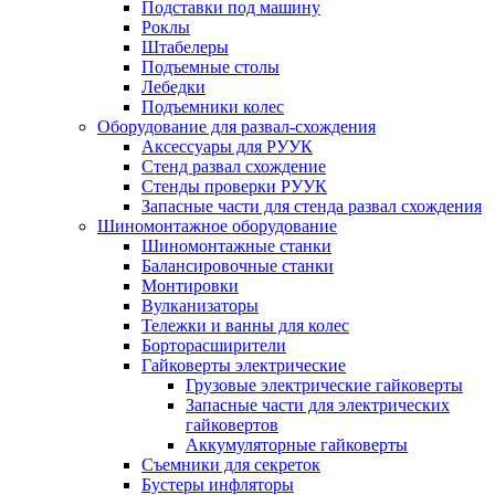
Подставки под машину
Роклы
Штабелеры
Подъемные столы
Лебедки
Подъемники колес
Оборудование для развал-схождения
Аксессуары для РУУК
Стенд развал схождение
Стенды проверки РУУК
Запасные части для стенда развал схождения
Шиномонтажное оборудование
Шиномонтажные станки
Балансировочные станки
Монтировки
Вулканизаторы
Тележки и ванны для колес
Борторасширители
Гайковерты электрические
Грузовые электрические гайковерты
Запасные части для электрических
гайковертов
Аккумуляторные гайковерты
Съемники для секреток
Бустеры инфляторы