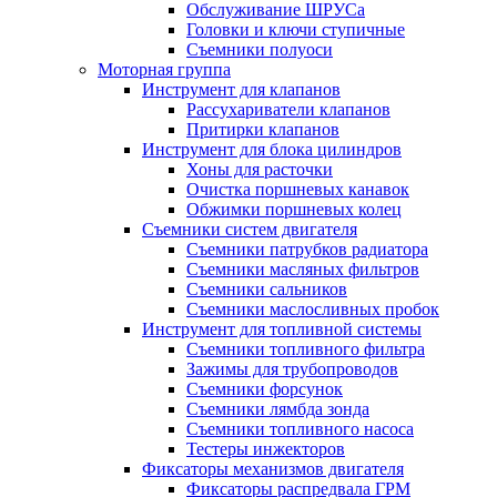
Обслуживание ШРУСа
Головки и ключи ступичные
Съемники полуоси
Моторная группа
Инструмент для клапанов
Рассухариватели клапанов
Притирки клапанов
Инструмент для блока цилиндров
Хоны для расточки
Очистка поршневых канавок
Обжимки поршневых колец
Съемники систем двигателя
Съемники патрубков радиатора
Съемники масляных фильтров
Съемники сальников
Съемники маслосливных пробок
Инструмент для топливной системы
Съемники топливного фильтра
Зажимы для трубопроводов
Съемники форсунок
Съемники лямбда зонда
Съемники топливного насоса
Тестеры инжекторов
Фиксаторы механизмов двигателя
Фиксаторы распредвала ГРМ