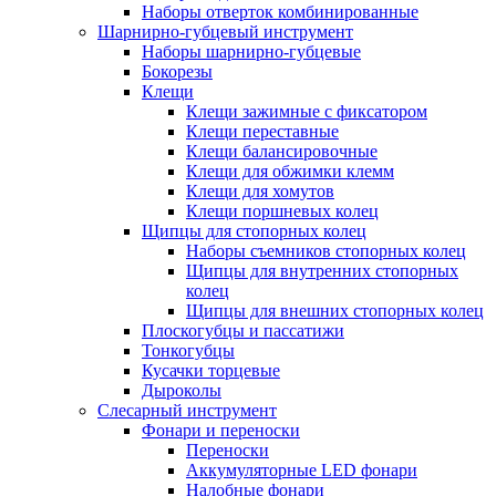
Наборы отверток комбинированные
Шарнирно-губцевый инструмент
Наборы шарнирно-губцевые
Бокорезы
Клещи
Клещи зажимные с фиксатором
Клещи переставные
Клещи балансировочные
Клещи для обжимки клемм
Клещи для хомутов
Клещи поршневых колец
Щипцы для стопорных колец
Наборы съемников стопорных колец
Щипцы для внутренних стопорных
колец
Щипцы для внешних стопорных колец
Плоскогубцы и пассатижи
Тонкогубцы
Кусачки торцевые
Дыроколы
Слесарный инструмент
Фонари и переноски
Переноски
Аккумуляторные LED фонари
Налобные фонари