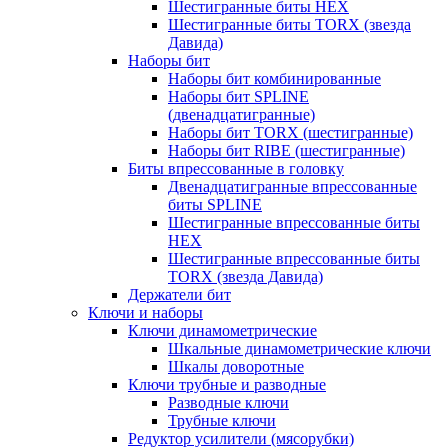
Шестигранные биты HEX
Шестигранные биты TORX (звезда
Давида)
Наборы бит
Наборы бит комбинированные
Наборы бит SPLINE
(двенадцатигранные)
Наборы бит TORX (шестигранные)
Наборы бит RIBE (шестигранные)
Биты впрессованные в головку
Двенадцатигранные впрессованные
биты SPLINE
Шестигранные впрессованные биты
HEX
Шестигранные впрессованные биты
TORX (звезда Давида)
Держатели бит
Ключи и наборы
Ключи динамометрические
Шкальные динамометрические ключи
Шкалы доворотные
Ключи трубные и разводные
Разводные ключи
Трубные ключи
Редуктор усилители (мясорубки)