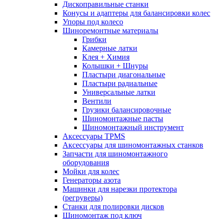
Дископравильные станки
Конусы и адаптеры для балансировки колес
Упоры под колесо
Шиноремонтные материалы
Грибки
Камерные латки
Клея + Химия
Колышки + Шнуры
Пластыри диагональные
Пластыри радиальные
Универсальные латки
Вентили
Грузики балансировочные
Шиномонтажные пасты
Шиномонтажный инструмент
Аксессуары TPMS
Аксессуары для шиномонтажных станков
Запчасти для шиномонтажного
оборудования
Мойки для колес
Генераторы азота
Машинки для нарезки протектора
(регруверы)
Станки для полировки дисков
Шиномонтаж под ключ