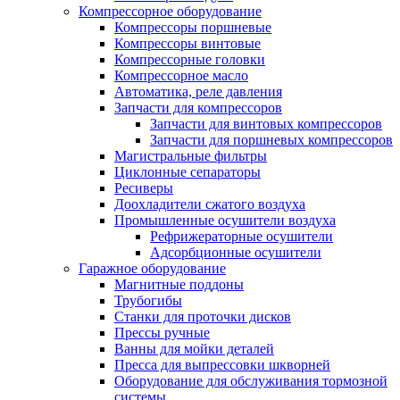
Компрессорное оборудование
Компрессоры поршневые
Компрессоры винтовые
Компрессорные головки
Компрессорное масло
Автоматика, реле давления
Запчасти для компрессоров
Запчасти для винтовых компрессоров
Запчасти для поршневых компрессоров
Магистральные фильтры
Циклонные сепараторы
Ресиверы
Доохладители сжатого воздуха
Промышленные осушители воздуха
Рефрижераторные осушители
Адсорбционные осушители
Гаражное оборудование
Магнитные поддоны
Трубогибы
Станки для проточки дисков
Прессы ручные
Ванны для мойки деталей
Пресса для выпрессовки шкворней
Оборудование для обслуживания тормозной
системы