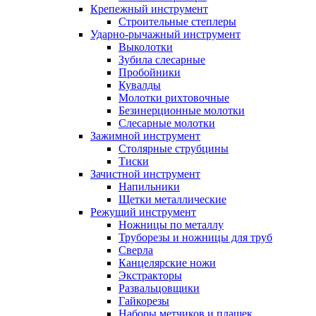
Крепежный инструмент
Строительные степлеры
Ударно-рычажный инструмент
Выколотки
Зубила слесарные
Пробойники
Кувалды
Молотки рихтовочные
Безинерционные молотки
Слесарные молотки
Зажимной инструмент
Столярные струбцины
Тиски
Зачистной инструмент
Напильники
Щетки металлические
Режущий инструмент
Ножницы по металлу
Труборезы и ножницы для труб
Сверла
Канцелярские ножи
Экстракторы
Развальцовщики
Гайкорезы
Наборы метчиков и плашек