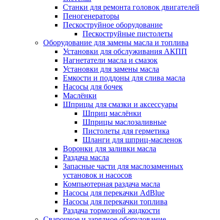
Станки для ремонта головок двигателей
Пеногенераторы
Пескоструйное оборудование
Пескоструйные пистолеты
Оборудование для замены масла и топлива
Установки для обслуживания АКПП
Нагнетатели масла и смазок
Установки для замены масла
Емкости и поддоны для слива масла
Насосы для бочек
Маслёнки
Шприцы для смазки и аксессуары
Шприц маслёнки
Шприцы маслозаливные
Пистолеты для герметика
Шланги для шприц-масленок
Воронки для заливки масла
Раздача масла
Запасные части для маслозаменных
установок и насосов
Компьютерная раздача масла
Насосы для перекачки AdBlue
Насосы для перекачки топлива
Раздача тормозной жидкости
Сварочное и зарядное оборудование