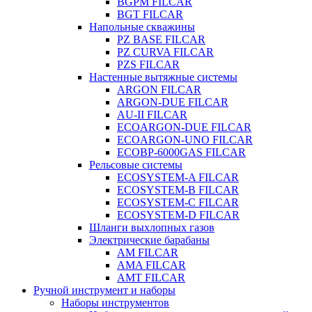
BGPM FILCAR
BGT FILCAR
Напольные скважины
PZ BASE FILCAR
PZ CURVA FILCAR
PZS FILCAR
Настенные вытяжные системы
ARGON FILCAR
ARGON-DUE FILCAR
AU-II FILCAR
ECOARGON-DUE FILCAR
ECOARGON-UNO FILCAR
ECOBP-6000GAS FILCAR
Рельсовые системы
ECOSYSTEM-A FILCAR
ECOSYSTEM-B FILCAR
ECOSYSTEM-C FILCAR
ECOSYSTEM-D FILCAR
Шланги выхлопных газов
Электрические барабаны
AM FILCAR
AMA FILCAR
AMT FILCAR
Ручной инструмент и наборы
Наборы инструментов