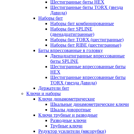
Шестигранные биты HEX
Шестигранные биты TORX (звезда
Давида)
Наборы бит
Наборы бит комбинированные
Наборы бит SPLINE
(двенадцатигранные)
Наборы бит TORX (шестигранные)
Наборы бит RIBE (шестигранные)
Биты впрессованные в головку
Двенадцатигранные впрессованные
биты SPLINE
Шестигранные впрессованные биты
HEX
Шестигранные впрессованные биты
TORX (звезда Давида)
Держатели бит
Ключи и наборы
Ключи динамометрические
Шкальные динамометрические ключи
Шкалы доворотные
Ключи трубные и разводные
Разводные ключи
Трубные ключи
Редуктор усилители (мясорубки)