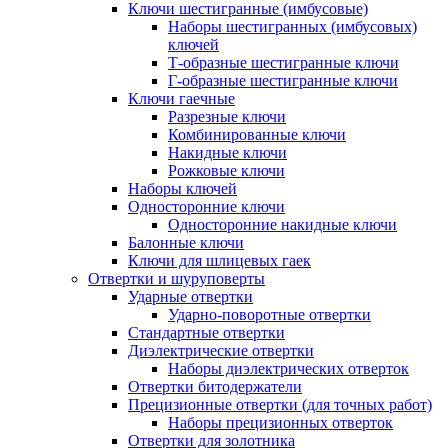
Ключи шестигранные (имбусовые)
Наборы шестигранных (имбусовых)
ключей
Т-образные шестигранные ключи
Г-образные шестигранные ключи
Ключи гаечные
Разрезные ключи
Комбинированные ключи
Накидные ключи
Рожковые ключи
Наборы ключей
Односторонние ключи
Односторонние накидные ключи
Балонные ключи
Ключи для шлицевых гаек
Отвертки и шуруповерты
Ударные отвертки
Ударно-поворотные отвертки
Стандартные отвертки
Диэлектрические отвертки
Наборы диэлектрических отверток
Отвертки битодержатели
Прецизионные отвертки (для точных работ)
Наборы прецизионных отверток
Отвертки для золотника