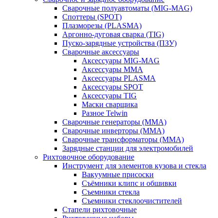
Сварочные полуавтоматы (MIG-MAG)
Споттеры (SPOT)
Плазморезы (PLASMA)
Аргонно-дуговая сварка (TIG)
Пуско-зарядные устройства (ПЗУ)
Сварочные аксессуары
Аксессуары MIG-MAG
Аксессуары MMA
Аксессуары PLASMA
Аксессуары SPOT
Аксессуары TIG
Маски сварщика
Разное Telwin
Сварочные генераторы (MMA)
Сварочные инверторы (MMA)
Сварочные трансформаторы (MMA)
Зарядные станции для электромобилей
Рихтовочное оборудование
Инструмент для элементов кузова и стекла
Вакуумные присоски
Съёмники клипс и обшивки
Съемники стекла
Съемники стеклоочистителей
Стапели рихтовочные