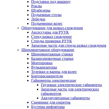
Подставки под машину
Роклы
Штабелеры
Подъемные столы
Лебедки
Подъемники колес
Оборудование для развал-схождения
Аксессуары для РУУК
Стенд развал схождение
Стенды проверки РУУК
Запасные части для стенда развал схождения
Шиномонтажное оборудование
Шиномонтажные станки
Балансировочные станки
Монтировки
Вулканизаторы
Тележки и ванны для колес
Борторасширители
Гайковерты электрические
Грузовые электрические гайковерты
Запасные части для электрических
гайковертов
Аккумуляторные гайковерты
Съемники для секреток
Бустеры инфляторы