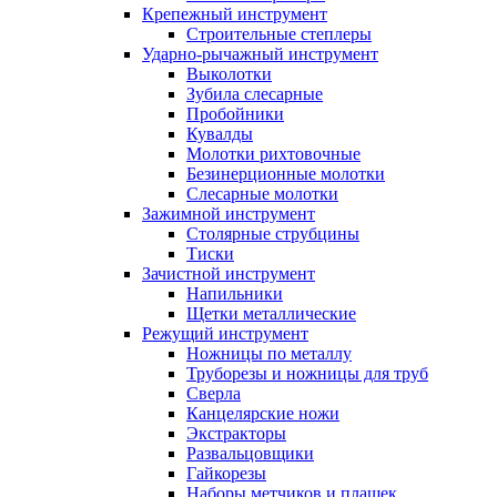
Крепежный инструмент
Строительные степлеры
Ударно-рычажный инструмент
Выколотки
Зубила слесарные
Пробойники
Кувалды
Молотки рихтовочные
Безинерционные молотки
Слесарные молотки
Зажимной инструмент
Столярные струбцины
Тиски
Зачистной инструмент
Напильники
Щетки металлические
Режущий инструмент
Ножницы по металлу
Труборезы и ножницы для труб
Сверла
Канцелярские ножи
Экстракторы
Развальцовщики
Гайкорезы
Наборы метчиков и плашек