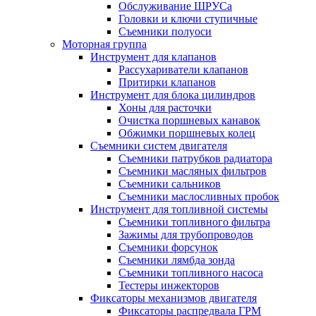
Обслуживание ШРУСа
Головки и ключи ступичные
Съемники полуоси
Моторная группа
Инструмент для клапанов
Рассухариватели клапанов
Притирки клапанов
Инструмент для блока цилиндров
Хоны для расточки
Очистка поршневых канавок
Обжимки поршневых колец
Съемники систем двигателя
Съемники патрубков радиатора
Съемники масляных фильтров
Съемники сальников
Съемники маслосливных пробок
Инструмент для топливной системы
Съемники топливного фильтра
Зажимы для трубопроводов
Съемники форсунок
Съемники лямбда зонда
Съемники топливного насоса
Тестеры инжекторов
Фиксаторы механизмов двигателя
Фиксаторы распредвала ГРМ