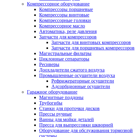
Компрессорное оборудование
Компрессоры поршневые
Компрессоры винтовые
Компрессорные головки
Компрессорное масло
Автоматика, реле давления
Запчасти для компрессоров
Запчасти для винтовых компрессоров
Запчасти для поршневых компрессоров
Магистральные фильтры
Циклонные сепараторы
Ресиверы
Доохладители сжатого воздуха
Промышленные осушители воздуха
Рефрижераторные осушители
Адсорбционные осушители
Гаражное оборудование
Магнитные поддоны
Трубогибы
Станки для проточки дисков
Прессы ручные
Ванны для мойки деталей
Пресса для выпрессовки шкворней
Оборудование для обслуживания тормозной
системы