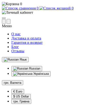
0
0
0
Меню
О нас
Доставка и оплата
Гарантия и возврат
Блог
Отзывы
Язык
Russian
Українська
грн.
Валюта
€ Euro
$ US Dollar
грн. Гривна