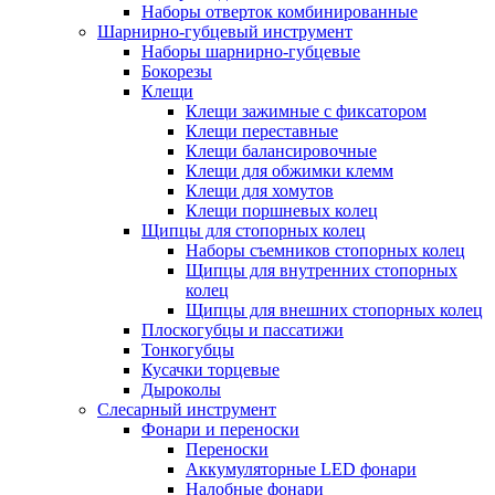
Наборы отверток комбинированные
Шарнирно-губцевый инструмент
Наборы шарнирно-губцевые
Бокорезы
Клещи
Клещи зажимные с фиксатором
Клещи переставные
Клещи балансировочные
Клещи для обжимки клемм
Клещи для хомутов
Клещи поршневых колец
Щипцы для стопорных колец
Наборы съемников стопорных колец
Щипцы для внутренних стопорных
колец
Щипцы для внешних стопорных колец
Плоскогубцы и пассатижи
Тонкогубцы
Кусачки торцевые
Дыроколы
Слесарный инструмент
Фонари и переноски
Переноски
Аккумуляторные LED фонари
Налобные фонари