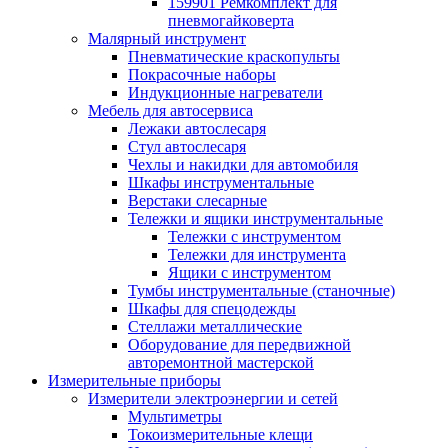
159901 Ремкомплект для
пневмогайковерта
Малярный инструмент
Пневматические краскопульты
Покрасочные наборы
Индукционные нагреватели
Мебель для автосервиса
Лежаки автослесаря
Стул автослесаря
Чехлы и накидки для автомобиля
Шкафы инструментальные
Верстаки слесарные
Тележки и ящики инструментальные
Тележки с инструментом
Тележки для инструмента
Ящики с инструментом
Тумбы инструментальные (станочные)
Шкафы для спецодежды
Стеллажи металлические
Оборудование для передвижной
авторемонтной мастерской
Измерительные приборы
Измерители электроэнергии и сетей
Мультиметры
Токоизмерительные клещи