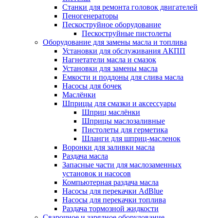
Станки для ремонта головок двигателей
Пеногенераторы
Пескоструйное оборудование
Пескоструйные пистолеты
Оборудование для замены масла и топлива
Установки для обслуживания АКПП
Нагнетатели масла и смазок
Установки для замены масла
Емкости и поддоны для слива масла
Насосы для бочек
Маслёнки
Шприцы для смазки и аксессуары
Шприц маслёнки
Шприцы маслозаливные
Пистолеты для герметика
Шланги для шприц-масленок
Воронки для заливки масла
Раздача масла
Запасные части для маслозаменных
установок и насосов
Компьютерная раздача масла
Насосы для перекачки AdBlue
Насосы для перекачки топлива
Раздача тормозной жидкости
Сварочное и зарядное оборудование