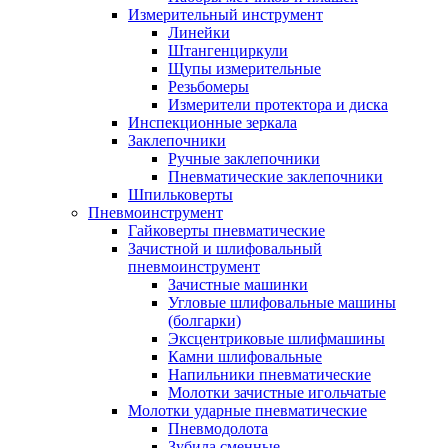
Измерительный инструмент
Линейки
Штангенциркули
Щупы измерительные
Резьбомеры
Измерители протектора и диска
Инспекционные зеркала
Заклепочники
Ручные заклепочники
Пневматические заклепочники
Шпильковерты
Пневмоинструмент
Гайковерты пневматические
Зачистной и шлифовальный
пневмоинструмент
Зачистные машинки
Угловые шлифовальные машины
(болгарки)
Эксцентриковые шлифмашины
Камни шлифовальные
Напильники пневматические
Молотки зачистные игольчатые
Молотки ударные пневматические
Пневмодолота
Зубила сменные