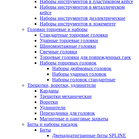
Наборы инструментов в пластиковом кейсе
Наборы инструментов в металлическом
кейсе
Наборы инструментов диэлектрические
Наборы инструментов в ложементе
Головки торцевые и наборы
Стандартные торцевые головки
Ударные торцевые головки
Шиномонтажные головки
Свечные головки
Торцевые головки для поврежденных гаек
Наборы торцевых головок
Наборы дюймовых головок
Наборы ударных головок
Наборы головок стандартные
Трещотки, воротки, удлинители
Карданы
Трещотки механические
Воротки
Удлинители
Переходники для головок
Магнитные и цанговые захваты
Биты и наборы насадок
Биты
Двенадцатигранные биты SPLINE