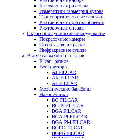
Рихтовочные наборы
Бессварочная рихтовка
Измерители геометрии кузова
Транспортировочные тележки
Рихтовочные приспособления
Рихтовочные оправы
Окрасочно сушильное оборудование
Покрасочные камеры
Стенды для покраски
Инфракрасные сушки
Вытяжка выхлопных газов
Filcar - разное
Вентиляторы
AJ FILCAR
AK FILCAR
AL FILCAR
Механические барабаны
Наконечники
BG FILCAR
BG-PI FILCAR
BGA FILCAR
BGA-PI FILCAR
BGA-PM FILCAR
BGPC FILCAR
BGPG FILCAR