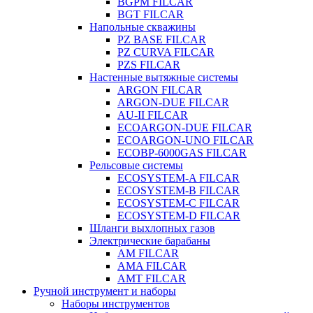
BGPM FILCAR
BGT FILCAR
Напольные скважины
PZ BASE FILCAR
PZ CURVA FILCAR
PZS FILCAR
Настенные вытяжные системы
ARGON FILCAR
ARGON-DUE FILCAR
AU-II FILCAR
ECOARGON-DUE FILCAR
ECOARGON-UNO FILCAR
ECOBP-6000GAS FILCAR
Рельсовые системы
ECOSYSTEM-A FILCAR
ECOSYSTEM-B FILCAR
ECOSYSTEM-C FILCAR
ECOSYSTEM-D FILCAR
Шланги выхлопных газов
Электрические барабаны
AM FILCAR
AMA FILCAR
AMT FILCAR
Ручной инструмент и наборы
Наборы инструментов