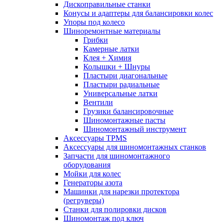
Дископравильные станки
Конусы и адаптеры для балансировки колес
Упоры под колесо
Шиноремонтные материалы
Грибки
Камерные латки
Клея + Химия
Колышки + Шнуры
Пластыри диагональные
Пластыри радиальные
Универсальные латки
Вентили
Грузики балансировочные
Шиномонтажные пасты
Шиномонтажный инструмент
Аксессуары TPMS
Аксессуары для шиномонтажных станков
Запчасти для шиномонтажного
оборудования
Мойки для колес
Генераторы азота
Машинки для нарезки протектора
(регруверы)
Станки для полировки дисков
Шиномонтаж под ключ