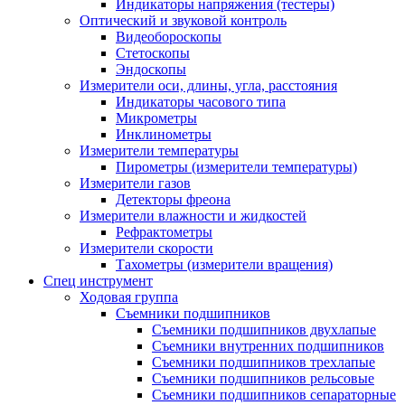
Индикаторы напряжения (тестеры)
Оптический и звуковой контроль
Видеобороскопы
Стетоскопы
Эндоскопы
Измерители оси, длины, угла, расстояния
Индикаторы часового типа
Микрометры
Инклинометры
Измерители температуры
Пирометры (измерители температуры)
Измерители газов
Детекторы фреона
Измерители влажности и жидкостей
Рефрактометры
Измерители скорости
Тахометры (измерители вращения)
Спец инструмент
Ходовая группа
Съемники подшипников
Съемники подшипников двухлапые
Съемники внутренних подшипников
Съемники подшипников трехлапые
Съемники подшипников рельсовые
Съемники подшипников сепараторные