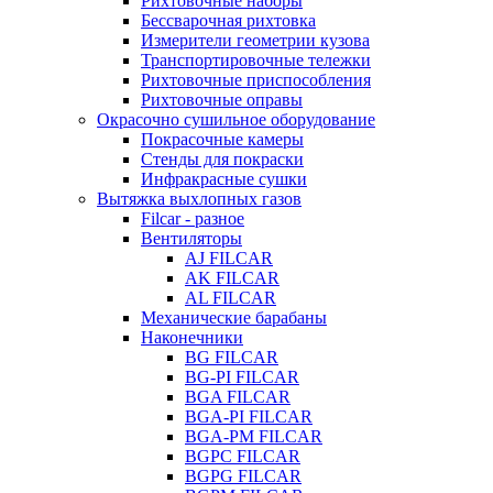
Рихтовочные наборы
Бессварочная рихтовка
Измерители геометрии кузова
Транспортировочные тележки
Рихтовочные приспособления
Рихтовочные оправы
Окрасочно сушильное оборудование
Покрасочные камеры
Стенды для покраски
Инфракрасные сушки
Вытяжка выхлопных газов
Filcar - разное
Вентиляторы
AJ FILCAR
AK FILCAR
AL FILCAR
Механические барабаны
Наконечники
BG FILCAR
BG-PI FILCAR
BGA FILCAR
BGA-PI FILCAR
BGA-PM FILCAR
BGPC FILCAR
BGPG FILCAR