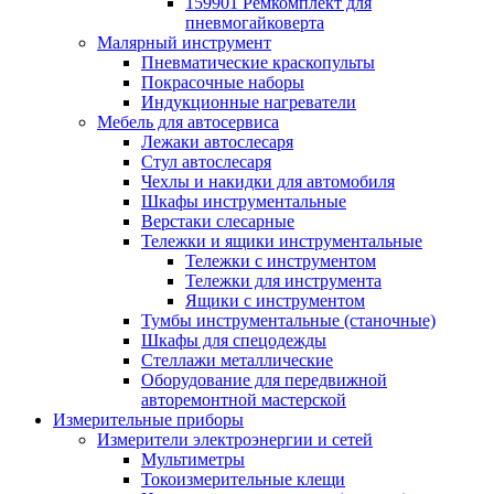
159901 Ремкомплект для
пневмогайковерта
Малярный инструмент
Пневматические краскопульты
Покрасочные наборы
Индукционные нагреватели
Мебель для автосервиса
Лежаки автослесаря
Стул автослесаря
Чехлы и накидки для автомобиля
Шкафы инструментальные
Верстаки слесарные
Тележки и ящики инструментальные
Тележки с инструментом
Тележки для инструмента
Ящики с инструментом
Тумбы инструментальные (станочные)
Шкафы для спецодежды
Стеллажи металлические
Оборудование для передвижной
авторемонтной мастерской
Измерительные приборы
Измерители электроэнергии и сетей
Мультиметры
Токоизмерительные клещи