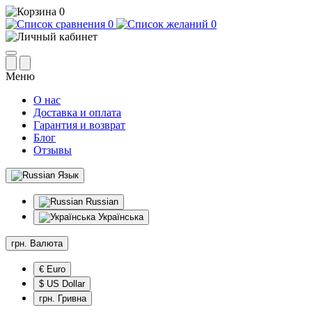
0
0
0
Меню
О нас
Доставка и оплата
Гарантия и возврат
Блог
Отзывы
Язык
Russian
Українська
грн.
Валюта
€ Euro
$ US Dollar
грн. Гривна