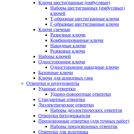
Ключи шестигранные (имбусовые)
Наборы шестигранных (имбусовых)
ключей
Т-образные шестигранные ключи
Г-образные шестигранные ключи
Ключи гаечные
Разрезные ключи
Комбинированные ключи
Накидные ключи
Рожковые ключи
Наборы ключей
Односторонние ключи
Односторонние накидные ключи
Балонные ключи
Ключи для шлицевых гаек
Отвертки и шуруповерты
Ударные отвертки
Ударно-поворотные отвертки
Стандартные отвертки
Диэлектрические отвертки
Наборы диэлектрических отверток
Отвертки битодержатели
Прецизионные отвертки (для точных работ)
Наборы прецизионных отверток
Отвертки для золотника