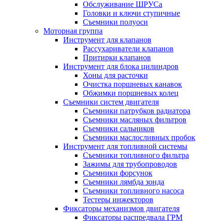
Обслуживание ШРУСа
Головки и ключи ступичные
Съемники полуоси
Моторная группа
Инструмент для клапанов
Рассухариватели клапанов
Притирки клапанов
Инструмент для блока цилиндров
Хоны для расточки
Очистка поршневых канавок
Обжимки поршневых колец
Съемники систем двигателя
Съемники патрубков радиатора
Съемники масляных фильтров
Съемники сальников
Съемники маслосливных пробок
Инструмент для топливной системы
Съемники топливного фильтра
Зажимы для трубопроводов
Съемники форсунок
Съемники лямбда зонда
Съемники топливного насоса
Тестеры инжекторов
Фиксаторы механизмов двигателя
Фиксаторы распредвала ГРМ