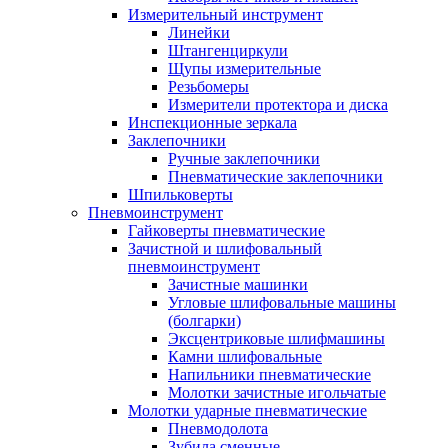
Измерительный инструмент
Линейки
Штангенциркули
Щупы измерительные
Резьбомеры
Измерители протектора и диска
Инспекционные зеркала
Заклепочники
Ручные заклепочники
Пневматические заклепочники
Шпильковерты
Пневмоинструмент
Гайковерты пневматические
Зачистной и шлифовальный
пневмоинструмент
Зачистные машинки
Угловые шлифовальные машины
(болгарки)
Эксцентриковые шлифмашины
Камни шлифовальные
Напильники пневматические
Молотки зачистные игольчатые
Молотки ударные пневматические
Пневмодолота
Зубила сменные