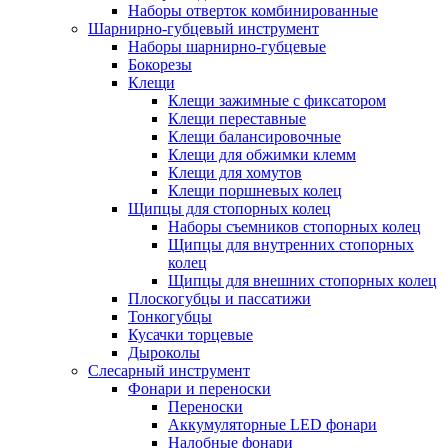
Наборы отверток комбинированные
Шарнирно-губцевый инструмент
Наборы шарнирно-губцевые
Бокорезы
Клещи
Клещи зажимные с фиксатором
Клещи переставные
Клещи балансировочные
Клещи для обжимки клемм
Клещи для хомутов
Клещи поршневых колец
Щипцы для стопорных колец
Наборы съемников стопорных колец
Щипцы для внутренних стопорных
колец
Щипцы для внешних стопорных колец
Плоскогубцы и пассатижи
Тонкогубцы
Кусачки торцевые
Дыроколы
Слесарный инструмент
Фонари и переноски
Переноски
Аккумуляторные LED фонари
Налобные фонари