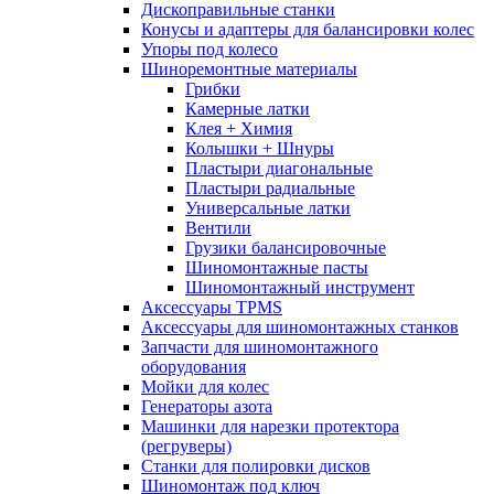
Дископравильные станки
Конусы и адаптеры для балансировки колес
Упоры под колесо
Шиноремонтные материалы
Грибки
Камерные латки
Клея + Химия
Колышки + Шнуры
Пластыри диагональные
Пластыри радиальные
Универсальные латки
Вентили
Грузики балансировочные
Шиномонтажные пасты
Шиномонтажный инструмент
Аксессуары TPMS
Аксессуары для шиномонтажных станков
Запчасти для шиномонтажного
оборудования
Мойки для колес
Генераторы азота
Машинки для нарезки протектора
(регруверы)
Станки для полировки дисков
Шиномонтаж под ключ