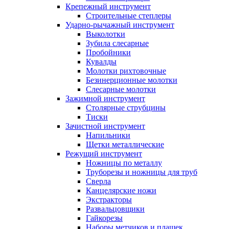
Крепежный инструмент
Строительные степлеры
Ударно-рычажный инструмент
Выколотки
Зубила слесарные
Пробойники
Кувалды
Молотки рихтовочные
Безинерционные молотки
Слесарные молотки
Зажимной инструмент
Столярные струбцины
Тиски
Зачистной инструмент
Напильники
Щетки металлические
Режущий инструмент
Ножницы по металлу
Труборезы и ножницы для труб
Сверла
Канцелярские ножи
Экстракторы
Развальцовщики
Гайкорезы
Наборы метчиков и плашек