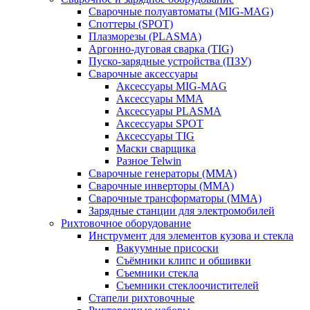
Сварочные полуавтоматы (MIG-MAG)
Споттеры (SPOT)
Плазморезы (PLASMA)
Аргонно-дуговая сварка (TIG)
Пуско-зарядные устройства (ПЗУ)
Сварочные аксессуары
Аксессуары MIG-MAG
Аксессуары MMA
Аксессуары PLASMA
Аксессуары SPOT
Аксессуары TIG
Маски сварщика
Разное Telwin
Сварочные генераторы (MMA)
Сварочные инверторы (MMA)
Сварочные трансформаторы (MMA)
Зарядные станции для электромобилей
Рихтовочное оборудование
Инструмент для элементов кузова и стекла
Вакуумные присоски
Съёмники клипс и обшивки
Съемники стекла
Съемники стеклоочистителей
Стапели рихтовочные