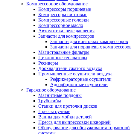
Компрессорное оборудование
Компрессоры поршневые
Компрессоры винтовые
Компрессорные головки
Компрессорное масло
Автоматика, реле давления
Запчасти для компрессоров
Запчасти для винтовых компрессоров
Запчасти для поршневых компрессоров
Магистральные фильтры
Циклонные сепараторы
Ресиверы
Доохладители сжатого воздуха
Промышленные осушители воздуха
Рефрижераторные осушители
Адсорбционные осушители
Гаражное оборудование
Магнитные поддоны
Трубогибы
Станки для проточки дисков
Прессы ручные
Ванны для мойки деталей
Пресса для выпрессовки шкворней
Оборудование для обслуживания тормозной
системы