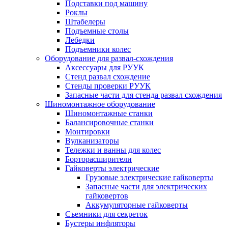
Подставки под машину
Роклы
Штабелеры
Подъемные столы
Лебедки
Подъемники колес
Оборудование для развал-схождения
Аксессуары для РУУК
Стенд развал схождение
Стенды проверки РУУК
Запасные части для стенда развал схождения
Шиномонтажное оборудование
Шиномонтажные станки
Балансировочные станки
Монтировки
Вулканизаторы
Тележки и ванны для колес
Борторасширители
Гайковерты электрические
Грузовые электрические гайковерты
Запасные части для электрических
гайковертов
Аккумуляторные гайковерты
Съемники для секреток
Бустеры инфляторы