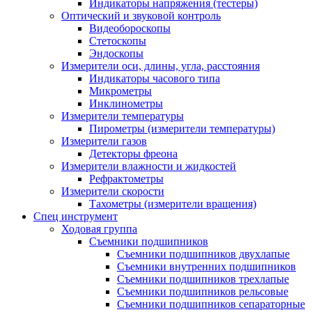
Индикаторы напряжения (тестеры)
Оптический и звуковой контроль
Видеобороскопы
Стетоскопы
Эндоскопы
Измерители оси, длины, угла, расстояния
Индикаторы часового типа
Микрометры
Инклинометры
Измерители температуры
Пирометры (измерители температуры)
Измерители газов
Детекторы фреона
Измерители влажности и жидкостей
Рефрактометры
Измерители скорости
Тахометры (измерители вращения)
Спец инструмент
Ходовая группа
Съемники подшипников
Съемники подшипников двухлапые
Съемники внутренних подшипников
Съемники подшипников трехлапые
Съемники подшипников рельсовые
Съемники подшипников сепараторные