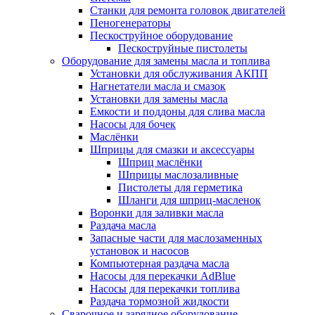
Станки для ремонта головок двигателей
Пеногенераторы
Пескоструйное оборудование
Пескоструйные пистолеты
Оборудование для замены масла и топлива
Установки для обслуживания АКПП
Нагнетатели масла и смазок
Установки для замены масла
Емкости и поддоны для слива масла
Насосы для бочек
Маслёнки
Шприцы для смазки и аксессуары
Шприц маслёнки
Шприцы маслозаливные
Пистолеты для герметика
Шланги для шприц-масленок
Воронки для заливки масла
Раздача масла
Запасные части для маслозаменных
установок и насосов
Компьютерная раздача масла
Насосы для перекачки AdBlue
Насосы для перекачки топлива
Раздача тормозной жидкости
Сварочное и зарядное оборудование