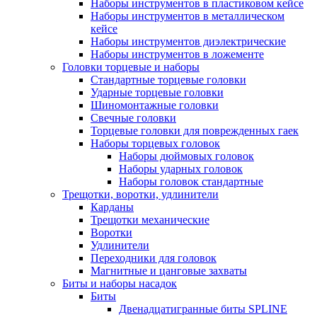
Наборы инструментов в пластиковом кейсе
Наборы инструментов в металлическом
кейсе
Наборы инструментов диэлектрические
Наборы инструментов в ложементе
Головки торцевые и наборы
Стандартные торцевые головки
Ударные торцевые головки
Шиномонтажные головки
Свечные головки
Торцевые головки для поврежденных гаек
Наборы торцевых головок
Наборы дюймовых головок
Наборы ударных головок
Наборы головок стандартные
Трещотки, воротки, удлинители
Карданы
Трещотки механические
Воротки
Удлинители
Переходники для головок
Магнитные и цанговые захваты
Биты и наборы насадок
Биты
Двенадцатигранные биты SPLINE