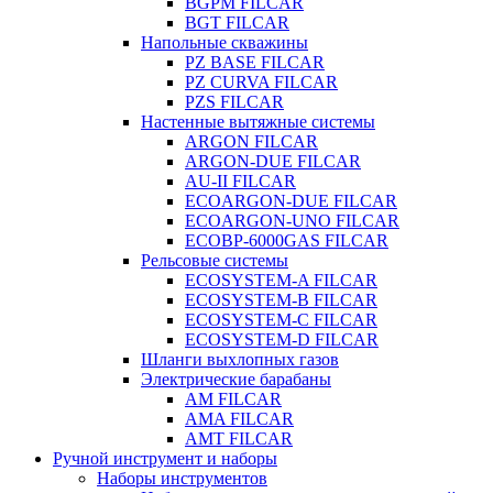
BGPM FILCAR
BGT FILCAR
Напольные скважины
PZ BASE FILCAR
PZ CURVA FILCAR
PZS FILCAR
Настенные вытяжные системы
ARGON FILCAR
ARGON-DUE FILCAR
AU-II FILCAR
ECOARGON-DUE FILCAR
ECOARGON-UNO FILCAR
ECOBP-6000GAS FILCAR
Рельсовые системы
ECOSYSTEM-A FILCAR
ECOSYSTEM-B FILCAR
ECOSYSTEM-C FILCAR
ECOSYSTEM-D FILCAR
Шланги выхлопных газов
Электрические барабаны
AM FILCAR
AMA FILCAR
AMT FILCAR
Ручной инструмент и наборы
Наборы инструментов