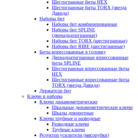
Шестигранные биты HEX
Шестигранные биты TORX (звезда
Давида)
Наборы бит
Наборы бит комбинированные
Наборы бит SPLINE
(двенадцатигранные)
Наборы бит TORX (шестигранные)
Наборы бит RIBE (шестигранные)
Биты впрессованные в головку
Двенадцатигранные впрессованные
биты SPLINE
Шестигранные впрессованные биты
HEX
Шестигранные впрессованные биты
TORX (звезда Давида)
Держатели бит
Ключи и наборы
Ключи динамометрические
Шкальные динамометрические ключи
Шкалы доворотные
Ключи трубные и разводные
Разводные ключи
Трубные ключи
Редуктор усилители (мясорубки)