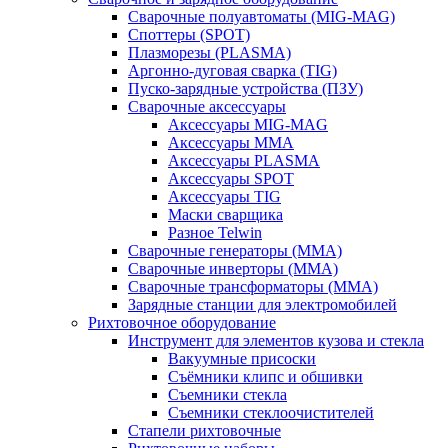
Сварочные полуавтоматы (MIG-MAG)
Споттеры (SPOT)
Плазморезы (PLASMA)
Аргонно-дуговая сварка (TIG)
Пуско-зарядные устройства (ПЗУ)
Сварочные аксессуары
Аксессуары MIG-MAG
Аксессуары MMA
Аксессуары PLASMA
Аксессуары SPOT
Аксессуары TIG
Маски сварщика
Разное Telwin
Сварочные генераторы (MMA)
Сварочные инверторы (MMA)
Сварочные трансформаторы (MMA)
Зарядные станции для электромобилей
Рихтовочное оборудование
Инструмент для элементов кузова и стекла
Вакуумные присоски
Съёмники клипс и обшивки
Съемники стекла
Съемники стеклоочистителей
Стапели рихтовочные