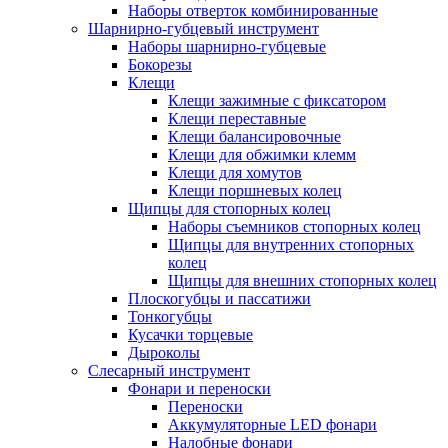
Наборы отверток комбинированные
Шарнирно-губцевый инструмент
Наборы шарнирно-губцевые
Бокорезы
Клещи
Клещи зажимные с фиксатором
Клещи переставные
Клещи балансировочные
Клещи для обжимки клемм
Клещи для хомутов
Клещи поршневых колец
Щипцы для стопорных колец
Наборы съемников стопорных колец
Щипцы для внутренних стопорных
колец
Щипцы для внешних стопорных колец
Плоскогубцы и пассатижи
Тонкогубцы
Кусачки торцевые
Дыроколы
Слесарный инструмент
Фонари и переноски
Переноски
Аккумуляторные LED фонари
Налобные фонари