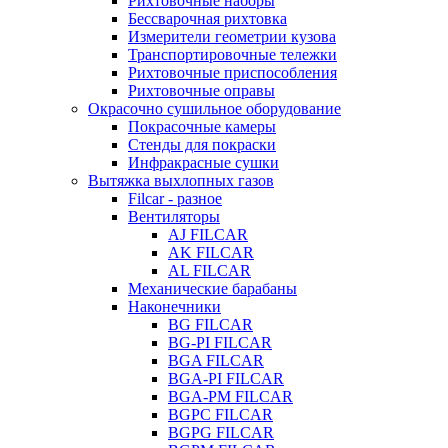
Рихтовочные наборы
Бессварочная рихтовка
Измерители геометрии кузова
Транспортировочные тележки
Рихтовочные приспособления
Рихтовочные оправы
Окрасочно сушильное оборудование
Покрасочные камеры
Стенды для покраски
Инфракрасные сушки
Вытяжка выхлопных газов
Filcar - разное
Вентиляторы
AJ FILCAR
AK FILCAR
AL FILCAR
Механические барабаны
Наконечники
BG FILCAR
BG-PI FILCAR
BGA FILCAR
BGA-PI FILCAR
BGA-PM FILCAR
BGPC FILCAR
BGPG FILCAR