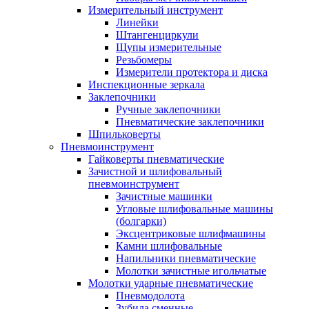
Измерительный инструмент
Линейки
Штангенциркули
Щупы измерительные
Резьбомеры
Измерители протектора и диска
Инспекционные зеркала
Заклепочники
Ручные заклепочники
Пневматические заклепочники
Шпильковерты
Пневмоинструмент
Гайковерты пневматические
Зачистной и шлифовальный
пневмоинструмент
Зачистные машинки
Угловые шлифовальные машины
(болгарки)
Эксцентриковые шлифмашины
Камни шлифовальные
Напильники пневматические
Молотки зачистные игольчатые
Молотки ударные пневматические
Пневмодолота
Зубила сменные