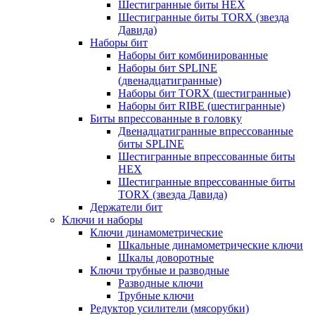
Шестигранные биты HEX
Шестигранные биты TORX (звезда
Давида)
Наборы бит
Наборы бит комбинированные
Наборы бит SPLINE
(двенадцатигранные)
Наборы бит TORX (шестигранные)
Наборы бит RIBE (шестигранные)
Биты впрессованные в головку
Двенадцатигранные впрессованные
биты SPLINE
Шестигранные впрессованные биты
HEX
Шестигранные впрессованные биты
TORX (звезда Давида)
Держатели бит
Ключи и наборы
Ключи динамометрические
Шкальные динамометрические ключи
Шкалы доворотные
Ключи трубные и разводные
Разводные ключи
Трубные ключи
Редуктор усилители (мясорубки)