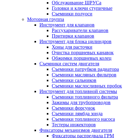
Обслуживание ШРУСа
Головки и ключи ступичные
Съемники полуоси
Моторная группа
Инструмент для клапанов
Рассухариватели клапанов
Притирки клапанов
Инструмент для блока цилиндров
Хоны для расточки
Очистка поршневых канавок
Обжимки поршневых колец
Съемники систем двигателя
Съемники патрубков радиатора
Съемники масляных фильтров
Съемники сальников
Съемники маслосливных пробок
Инструмент для топливной системы
Съемники топливного фильтра
Зажимы для трубопроводов
Съемники форсунок
Съемники лямбда зонда
Съемники топливного насоса
Тестеры инжекторов
Фиксаторы механизмов двигателя
Фиксаторы распредвала ГРМ