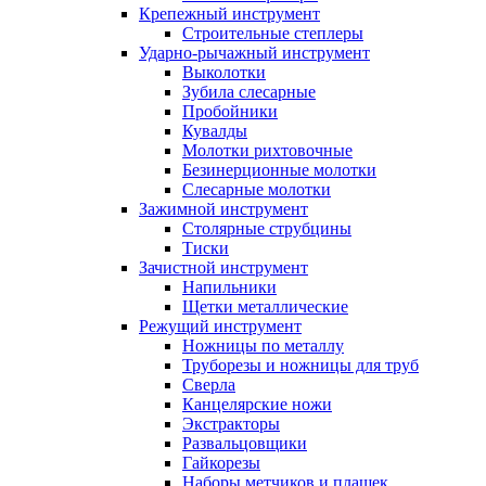
Крепежный инструмент
Строительные степлеры
Ударно-рычажный инструмент
Выколотки
Зубила слесарные
Пробойники
Кувалды
Молотки рихтовочные
Безинерционные молотки
Слесарные молотки
Зажимной инструмент
Столярные струбцины
Тиски
Зачистной инструмент
Напильники
Щетки металлические
Режущий инструмент
Ножницы по металлу
Труборезы и ножницы для труб
Сверла
Канцелярские ножи
Экстракторы
Развальцовщики
Гайкорезы
Наборы метчиков и плашек