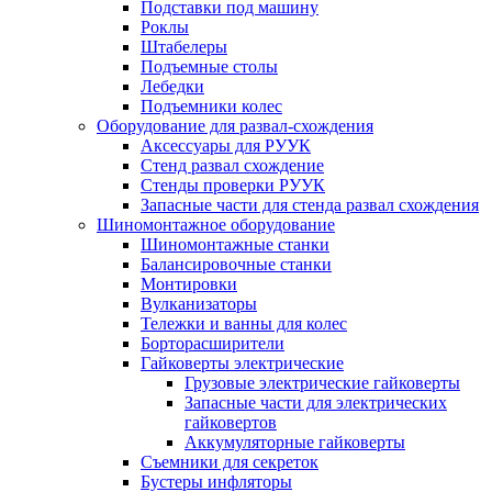
Подставки под машину
Роклы
Штабелеры
Подъемные столы
Лебедки
Подъемники колес
Оборудование для развал-схождения
Аксессуары для РУУК
Стенд развал схождение
Стенды проверки РУУК
Запасные части для стенда развал схождения
Шиномонтажное оборудование
Шиномонтажные станки
Балансировочные станки
Монтировки
Вулканизаторы
Тележки и ванны для колес
Борторасширители
Гайковерты электрические
Грузовые электрические гайковерты
Запасные части для электрических
гайковертов
Аккумуляторные гайковерты
Съемники для секреток
Бустеры инфляторы