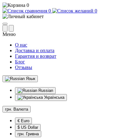
0
0
0
Меню
О нас
Доставка и оплата
Гарантия и возврат
Блог
Отзывы
Язык
Russian
Українська
грн.
Валюта
€ Euro
$ US Dollar
грн. Гривна