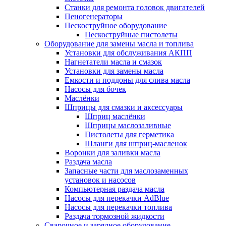
Станки для ремонта головок двигателей
Пеногенераторы
Пескоструйное оборудование
Пескоструйные пистолеты
Оборудование для замены масла и топлива
Установки для обслуживания АКПП
Нагнетатели масла и смазок
Установки для замены масла
Емкости и поддоны для слива масла
Насосы для бочек
Маслёнки
Шприцы для смазки и аксессуары
Шприц маслёнки
Шприцы маслозаливные
Пистолеты для герметика
Шланги для шприц-масленок
Воронки для заливки масла
Раздача масла
Запасные части для маслозаменных
установок и насосов
Компьютерная раздача масла
Насосы для перекачки AdBlue
Насосы для перекачки топлива
Раздача тормозной жидкости
Сварочное и зарядное оборудование