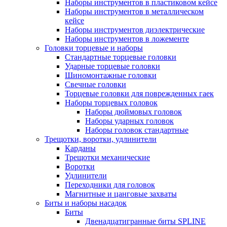
Наборы инструментов в пластиковом кейсе
Наборы инструментов в металлическом
кейсе
Наборы инструментов диэлектрические
Наборы инструментов в ложементе
Головки торцевые и наборы
Стандартные торцевые головки
Ударные торцевые головки
Шиномонтажные головки
Свечные головки
Торцевые головки для поврежденных гаек
Наборы торцевых головок
Наборы дюймовых головок
Наборы ударных головок
Наборы головок стандартные
Трещотки, воротки, удлинители
Карданы
Трещотки механические
Воротки
Удлинители
Переходники для головок
Магнитные и цанговые захваты
Биты и наборы насадок
Биты
Двенадцатигранные биты SPLINE