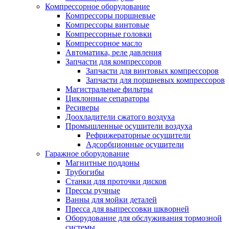
Компрессорное оборудование
Компрессоры поршневые
Компрессоры винтовые
Компрессорные головки
Компрессорное масло
Автоматика, реле давления
Запчасти для компрессоров
Запчасти для винтовых компрессоров
Запчасти для поршневых компрессоров
Магистральные фильтры
Циклонные сепараторы
Ресиверы
Доохладители сжатого воздуха
Промышленные осушители воздуха
Рефрижераторные осушители
Адсорбционные осушители
Гаражное оборудование
Магнитные поддоны
Трубогибы
Станки для проточки дисков
Прессы ручные
Ванны для мойки деталей
Пресса для выпрессовки шкворней
Оборудование для обслуживания тормозной
системы