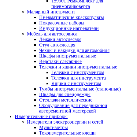
159901 Ремкомплект для
пневмогайковерта
Малярный инструмент
Пневматические краскопульты
Покрасочные наборы
Индукционные нагреватели
Мебель для автосервиса
Лежаки автослесаря
Стул автослесаря
Чехлы и накидки для автомобиля
Шкафы инструментальные
Верстаки слесарные
Тележки и ящики инструментальные
Тележки с инструментом
Тележки для инструмента
Ящики с инструментом
Тумбы инструментальные (станочные)
Шкафы для спецодежды
Стеллажи металлические
Оборудование для передвижной
авторемонтной мастерской
Измерительные приборы
Измерители электроэнергии и сетей
Мультиметры
Токоизмерительные клещи