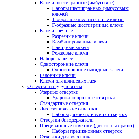
Ключи шестигранные (имбусовые)
Наборы шестигранных (имбусовых)
ключей
Т-образные шестигранные ключи
Г-образные шестигранные ключи
Ключи гаечные
Разрезные ключи
Комбинированные ключи
Накидные ключи
Рожковые ключи
Наборы ключей
Односторонние ключи
Односторонние накидные ключи
Балонные ключи
Ключи для шлицевых гаек
Отвертки и шуруповерты
Ударные отвертки
Ударно-поворотные отвертки
Стандартные отвертки
Диэлектрические отвертки
Наборы диэлектрических отверток
Отвертки битодержатели
Прецизионные отвертки (для точных работ)
Наборы прецизионных отверток
Отвертки для золотника