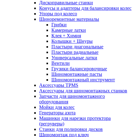
Дископравильные станки
Конусы и адаптеры для балансировки колес
Упоры под колесо
Шиноремонтные материалы
Грибки
Камерные латки
Клея + Химия
Колышки + Шнуры
Пластыри диагональные
Пластыри радиальные
Универсальные латки
Вентили
Грузики балансировочные
Шиномонтажные пасты
Шиномонтажный инструмент
Аксессуары TPMS
Аксессуары для шиномонтажных станков
Запчасти для шиномонтажного
оборудования
Мойки для колес
Генераторы азота
Машинки для нарезки протектора
(регруверы)
Станки для полировки дисков
Шиномонтаж под ключ