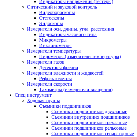
Индикаторы напряжения (тестеры)
Оптический и звуковой контроль
Видеобороскопы
Стетоскопы
Эндоскопы
Измерители оси, длины, угла, расстояния
Индикаторы часового типа
Микрометры
Инклинометры
Измерители температуры
Пирометры (измерители температуры)
Измерители газов
Детекторы фреона
Измерители влажности и жидкостей
Рефрактометры
Измерители скорости
Тахометры (измерители вращения)
Спец инструмент
Ходовая группа
Съемники подшипников
Съемники подшипников двухлапые
Съемники внутренних подшипников
Съемники подшипников трехлапые
Съемники подшипников рельсовые
Съемники подшипников сепараторные