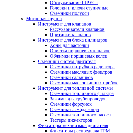
Обслуживание ШРУСа
Головки и ключи ступичные
Съемники полуоси
Моторная группа
Инструмент для клапанов
Рассухариватели клапанов
Притирки клапанов
Инструмент для блока цилиндров
Хоны для расточки
Очистка поршневых канавок
Обжимки поршневых колец
Съемники систем двигателя
Съемники патрубков радиатора
Съемники масляных фильтров
Съемники сальников
Съемники маслосливных пробок
Инструмент для топливной системы
Съемники топливного фильтра
Зажимы для трубопроводов
Съемники форсунок
Съемники лямбда зонда
Съемники топливного насоса
Тестеры инжекторов
Фиксаторы механизмов двигателя
Фиксаторы распредвала ГРМ