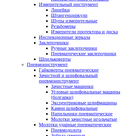
Измерительный инструмент
Линейки
Штангенциркули
Щупы измерительные
Резьбомеры
Измерители протектора и диска
Инспекционные зеркала
Заклепочники
Ручные заклепочники
Пневматические заклепочники
Шпильковерты
Пневмоинструмент
Гайковерты пневматические
Зачистной и шлифовальный
пневмоинструмент
Зачистные машинки
Угловые шлифовальные машины
(болгарки)
Эксцентриковые шлифмашины
Камни шлифовальные
Напильники пневматические
Молотки зачистные игольчатые
Молотки ударные пневматические
Пневмодолота
Зубила сменные