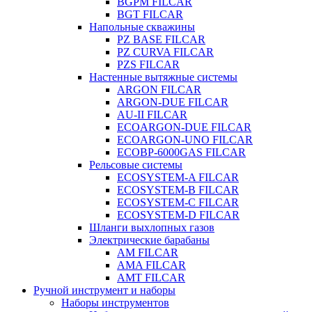
BGPM FILCAR
BGT FILCAR
Напольные скважины
PZ BASE FILCAR
PZ CURVA FILCAR
PZS FILCAR
Настенные вытяжные системы
ARGON FILCAR
ARGON-DUE FILCAR
AU-II FILCAR
ECOARGON-DUE FILCAR
ECOARGON-UNO FILCAR
ECOBP-6000GAS FILCAR
Рельсовые системы
ECOSYSTEM-A FILCAR
ECOSYSTEM-B FILCAR
ECOSYSTEM-C FILCAR
ECOSYSTEM-D FILCAR
Шланги выхлопных газов
Электрические барабаны
AM FILCAR
AMA FILCAR
AMT FILCAR
Ручной инструмент и наборы
Наборы инструментов