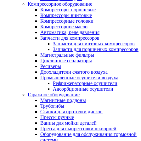
Компрессорное оборудование
Компрессоры поршневые
Компрессоры винтовые
Компрессорные головки
Компрессорное масло
Автоматика, реле давления
Запчасти для компрессоров
Запчасти для винтовых компрессоров
Запчасти для поршневых компрессоров
Магистральные фильтры
Циклонные сепараторы
Ресиверы
Доохладители сжатого воздуха
Промышленные осушители воздуха
Рефрижераторные осушители
Адсорбционные осушители
Гаражное оборудование
Магнитные поддоны
Трубогибы
Станки для проточки дисков
Прессы ручные
Ванны для мойки деталей
Пресса для выпрессовки шкворней
Оборудование для обслуживания тормозной
системы