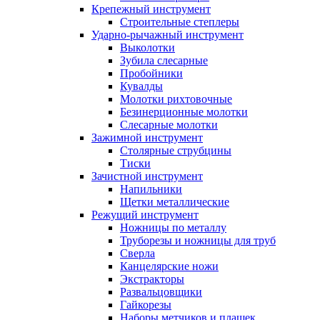
Крепежный инструмент
Строительные степлеры
Ударно-рычажный инструмент
Выколотки
Зубила слесарные
Пробойники
Кувалды
Молотки рихтовочные
Безинерционные молотки
Слесарные молотки
Зажимной инструмент
Столярные струбцины
Тиски
Зачистной инструмент
Напильники
Щетки металлические
Режущий инструмент
Ножницы по металлу
Труборезы и ножницы для труб
Сверла
Канцелярские ножи
Экстракторы
Развальцовщики
Гайкорезы
Наборы метчиков и плашек