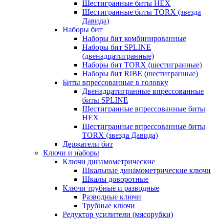
Шестигранные биты HEX
Шестигранные биты TORX (звезда
Давида)
Наборы бит
Наборы бит комбинированные
Наборы бит SPLINE
(двенадцатигранные)
Наборы бит TORX (шестигранные)
Наборы бит RIBE (шестигранные)
Биты впрессованные в головку
Двенадцатигранные впрессованные
биты SPLINE
Шестигранные впрессованные биты
HEX
Шестигранные впрессованные биты
TORX (звезда Давида)
Держатели бит
Ключи и наборы
Ключи динамометрические
Шкальные динамометрические ключи
Шкалы доворотные
Ключи трубные и разводные
Разводные ключи
Трубные ключи
Редуктор усилители (мясорубки)