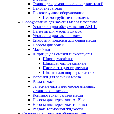
Станки для ремонта головок двигателей
Пеногенераторы
Пескоструйное оборудование
Пескоструйные пистолеты
Оборудование для замены масла и топлива
Установки для обслуживания АКПП
Нагнетатели масла и смазок
Установки для замены масла
Емкости и поддоны для слива масла
Насосы для бочек
Маслёнки
Шприцы для смазки и аксессуары
Шприц маслёнки
Шприцы маслозаливные
Пистолеты для герметика
Шланги для шприц-масленок
Воронки для заливки масла
Раздача масла
Запасные части для маслозаменных
установок и насосов
Компьютерная раздача масла
Насосы для перекачки AdBlue
Насосы для перекачки топлива
Раздача тормозной жидкости
Сварочное и зарядное оборудование