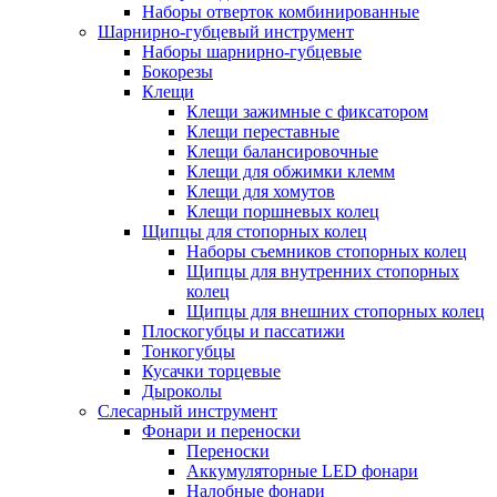
Наборы отверток комбинированные
Шарнирно-губцевый инструмент
Наборы шарнирно-губцевые
Бокорезы
Клещи
Клещи зажимные с фиксатором
Клещи переставные
Клещи балансировочные
Клещи для обжимки клемм
Клещи для хомутов
Клещи поршневых колец
Щипцы для стопорных колец
Наборы съемников стопорных колец
Щипцы для внутренних стопорных
колец
Щипцы для внешних стопорных колец
Плоскогубцы и пассатижи
Тонкогубцы
Кусачки торцевые
Дыроколы
Слесарный инструмент
Фонари и переноски
Переноски
Аккумуляторные LED фонари
Налобные фонари