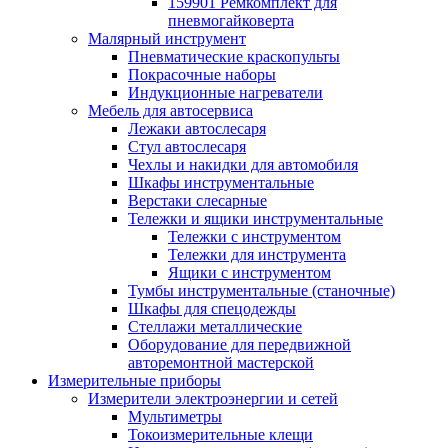
159901 Ремкомплект для
пневмогайковерта
Малярный инструмент
Пневматические краскопульты
Покрасочные наборы
Индукционные нагреватели
Мебель для автосервиса
Лежаки автослесаря
Стул автослесаря
Чехлы и накидки для автомобиля
Шкафы инструментальные
Верстаки слесарные
Тележки и ящики инструментальные
Тележки с инструментом
Тележки для инструмента
Ящики с инструментом
Тумбы инструментальные (станочные)
Шкафы для спецодежды
Стеллажи металлические
Оборудование для передвижной
авторемонтной мастерской
Измерительные приборы
Измерители электроэнергии и сетей
Мультиметры
Токоизмерительные клещи