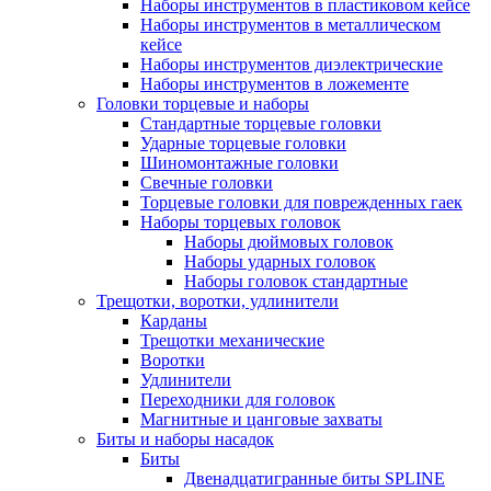
Наборы инструментов в пластиковом кейсе
Наборы инструментов в металлическом
кейсе
Наборы инструментов диэлектрические
Наборы инструментов в ложементе
Головки торцевые и наборы
Стандартные торцевые головки
Ударные торцевые головки
Шиномонтажные головки
Свечные головки
Торцевые головки для поврежденных гаек
Наборы торцевых головок
Наборы дюймовых головок
Наборы ударных головок
Наборы головок стандартные
Трещотки, воротки, удлинители
Карданы
Трещотки механические
Воротки
Удлинители
Переходники для головок
Магнитные и цанговые захваты
Биты и наборы насадок
Биты
Двенадцатигранные биты SPLINE