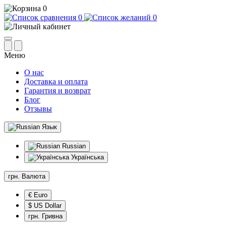
0
0
0
Меню
О нас
Доставка и оплата
Гарантия и возврат
Блог
Отзывы
Язык
Russian
Українська
грн.
Валюта
€ Euro
$ US Dollar
грн. Гривна