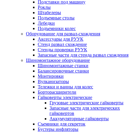
Подставки под машину
Роклы
Штабелеры
Подъемные столы
Лебедки
Подъемники колес
Оборудование для развал-схождения
Аксессуары для РУУК
Стенд развал схождение
Стенды проверки РУУК
Запасные части для стенда развал схождения
Шиномонтажное оборудование
Шиномонтажные станки
Балансировочные станки
Монтировки
Вулканизаторы
Тележки и ванны для колес
Борторасширители
Гайковерты электрические
Грузовые электрические гайковерты
Запасные части для электрических
гайковертов
Аккумуляторные гайковерты
Съемники для секреток
Бустеры инфляторы