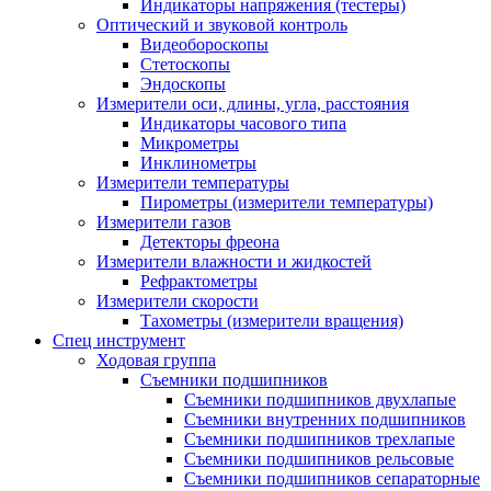
Индикаторы напряжения (тестеры)
Оптический и звуковой контроль
Видеобороскопы
Стетоскопы
Эндоскопы
Измерители оси, длины, угла, расстояния
Индикаторы часового типа
Микрометры
Инклинометры
Измерители температуры
Пирометры (измерители температуры)
Измерители газов
Детекторы фреона
Измерители влажности и жидкостей
Рефрактометры
Измерители скорости
Тахометры (измерители вращения)
Спец инструмент
Ходовая группа
Съемники подшипников
Съемники подшипников двухлапые
Съемники внутренних подшипников
Съемники подшипников трехлапые
Съемники подшипников рельсовые
Съемники подшипников сепараторные