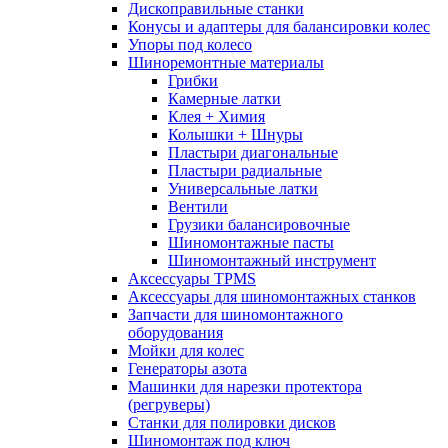
Дископравильные станки
Конусы и адаптеры для балансировки колес
Упоры под колесо
Шиноремонтные материалы
Грибки
Камерные латки
Клея + Химия
Колышки + Шнуры
Пластыри диагональные
Пластыри радиальные
Универсальные латки
Вентили
Грузики балансировочные
Шиномонтажные пасты
Шиномонтажный инструмент
Аксессуары TPMS
Аксессуары для шиномонтажных станков
Запчасти для шиномонтажного
оборудования
Мойки для колес
Генераторы азота
Машинки для нарезки протектора
(регруверы)
Станки для полировки дисков
Шиномонтаж под ключ