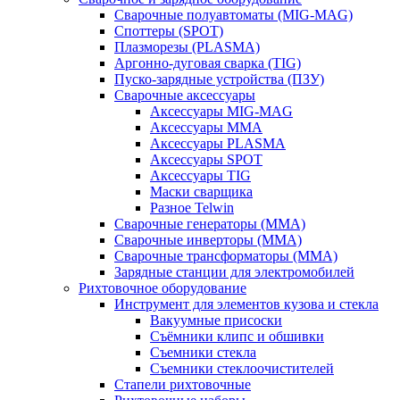
Сварочные полуавтоматы (MIG-MAG)
Споттеры (SPOT)
Плазморезы (PLASMA)
Аргонно-дуговая сварка (TIG)
Пуско-зарядные устройства (ПЗУ)
Сварочные аксессуары
Аксессуары MIG-MAG
Аксессуары MMA
Аксессуары PLASMA
Аксессуары SPOT
Аксессуары TIG
Маски сварщика
Разное Telwin
Сварочные генераторы (MMA)
Сварочные инверторы (MMA)
Сварочные трансформаторы (MMA)
Зарядные станции для электромобилей
Рихтовочное оборудование
Инструмент для элементов кузова и стекла
Вакуумные присоски
Съёмники клипс и обшивки
Съемники стекла
Съемники стеклоочистителей
Стапели рихтовочные