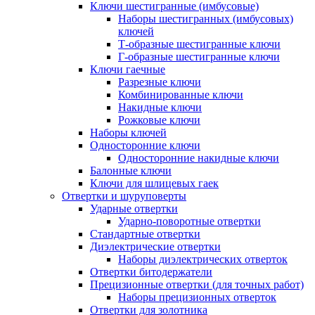
Ключи шестигранные (имбусовые)
Наборы шестигранных (имбусовых)
ключей
Т-образные шестигранные ключи
Г-образные шестигранные ключи
Ключи гаечные
Разрезные ключи
Комбинированные ключи
Накидные ключи
Рожковые ключи
Наборы ключей
Односторонние ключи
Односторонние накидные ключи
Балонные ключи
Ключи для шлицевых гаек
Отвертки и шуруповерты
Ударные отвертки
Ударно-поворотные отвертки
Стандартные отвертки
Диэлектрические отвертки
Наборы диэлектрических отверток
Отвертки битодержатели
Прецизионные отвертки (для точных работ)
Наборы прецизионных отверток
Отвертки для золотника