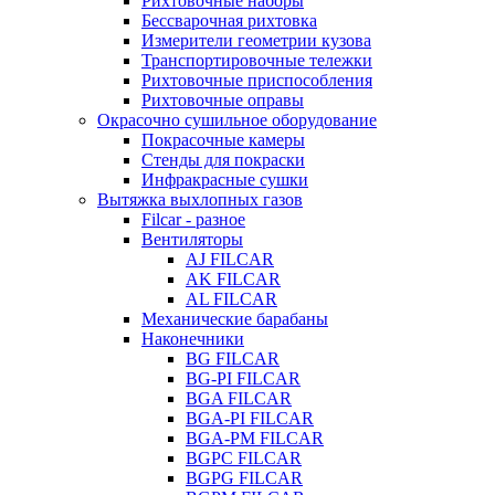
Рихтовочные наборы
Бессварочная рихтовка
Измерители геометрии кузова
Транспортировочные тележки
Рихтовочные приспособления
Рихтовочные оправы
Окрасочно сушильное оборудование
Покрасочные камеры
Стенды для покраски
Инфракрасные сушки
Вытяжка выхлопных газов
Filcar - разное
Вентиляторы
AJ FILCAR
AK FILCAR
AL FILCAR
Механические барабаны
Наконечники
BG FILCAR
BG-PI FILCAR
BGA FILCAR
BGA-PI FILCAR
BGA-PM FILCAR
BGPC FILCAR
BGPG FILCAR