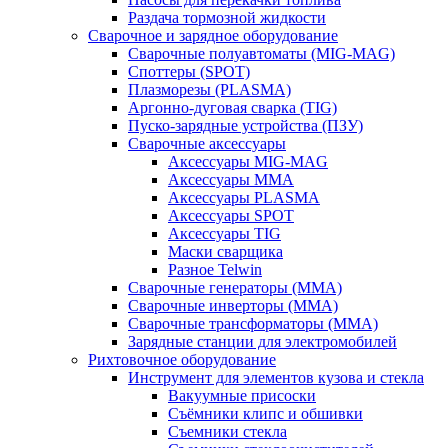
Раздача тормозной жидкости
Сварочное и зарядное оборудование
Сварочные полуавтоматы (MIG-MAG)
Споттеры (SPOT)
Плазморезы (PLASMA)
Аргонно-дуговая сварка (TIG)
Пуско-зарядные устройства (ПЗУ)
Сварочные аксессуары
Аксессуары MIG-MAG
Аксессуары MMA
Аксессуары PLASMA
Аксессуары SPOT
Аксессуары TIG
Маски сварщика
Разное Telwin
Сварочные генераторы (MMA)
Сварочные инверторы (MMA)
Сварочные трансформаторы (MMA)
Зарядные станции для электромобилей
Рихтовочное оборудование
Инструмент для элементов кузова и стекла
Вакуумные присоски
Съёмники клипс и обшивки
Съемники стекла