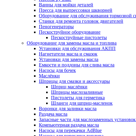
Ванны для мойки деталей
Пресса для выпрессовки шкворней
Оборудование для обслуживания тормозной 
Станки для ремонта головок двигателей
Пеногенераторы
Пескоструйное оборудование
Пескоструйные пистолеты
Оборудование для замены масла и топлива
Установки для обслуживания АКПП
Нагнетатели масла и смазок
Установки для замены масла
Емкости и поддоны для слива масла
Насосы для бочек
Маслёнки
Шприцы для смазки и аксессуары
Шприц маслёнки
Шприцы маслозаливные
Пистолеты для герметика
Шланги для шприц-масленок
Воронки для заливки масла
Раздача масла
Запасные части для маслозаменных установок
Компьютерная раздача масла
Насосы для перекачки AdBlue
Насосы для перекачки топлива