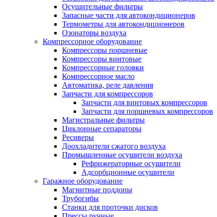
Осушительные фильтры
Запасные части для автокондиционеров
Термометры для автокондиционеров
Озонаторы воздуха
Компрессорное оборудование
Компрессоры поршневые
Компрессоры винтовые
Компрессорные головки
Компрессорное масло
Автоматика, реле давления
Запчасти для компрессоров
Запчасти для винтовых компрессоров
Запчасти для поршневых компрессоров
Магистральные фильтры
Циклонные сепараторы
Ресиверы
Доохладители сжатого воздуха
Промышленные осушители воздуха
Рефрижераторные осушители
Адсорбционные осушители
Гаражное оборудование
Магнитные поддоны
Трубогибы
Станки для проточки дисков
Прессы ручные