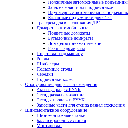
Ножничные автомобильные подъемник
Запасные части для подъемников
Плунжерные автомобильные подъемни
Колонные подъемники для СТО
Траверсы для вывешивания ДВС
Домкраты автомобильные
Подкатные домкраты
Бутылочные домкраты
Домкраты пневматические
Реечные домкраты
Подставки под машину
Роклы
Штабелеры
Подъемные столы
Лебедки
Подъемники колес
Оборудование для развал-схождения
Аксессуары для РУУК
Стенд развал схождение
Стенды проверки РУУК
Запасные части для стенда развал схождения
Шиномонтажное оборудование
Шиномонтажные станки
Балансировочные станки
Монтировки