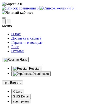
0
0
0
Меню
О нас
Доставка и оплата
Гарантия и возврат
Блог
Отзывы
Язык
Russian
Українська
грн.
Валюта
€ Euro
$ US Dollar
грн. Гривна