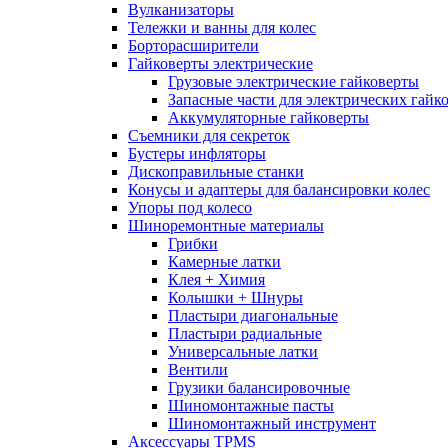
Вулканизаторы
Тележки и ванны для колес
Борторасширители
Гайковерты электрические
Грузовые электрические гайковерты
Запасные части для электрических гайк
Аккумуляторные гайковерты
Съемники для секреток
Бустеры инфляторы
Дископравильные станки
Конусы и адаптеры для балансировки колес
Упоры под колесо
Шиноремонтные материалы
Грибки
Камерные латки
Клея + Химия
Колышки + Шнуры
Пластыри диагональные
Пластыри радиальные
Универсальные латки
Вентили
Грузики балансировочные
Шиномонтажные пасты
Шиномонтажный инструмент
Аксессуары TPMS