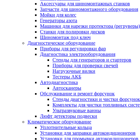
Аксессуары для шиномонтажных станков
Запчасти для шиномонтажного оборудования
Мойки для колес
Генераторы азота
Машинки для нарезки протектора (регруверы)
Станки для полировки дисков
Шиномонтаж под ключ
Диагностическое оборудование
Приборы для регулировки фар
Диагностика электрооборудования
Стенды для генераторов и стартеров
Приборы для проверки свечей
Нагрузочные вилки
Тестеры АКБ
Автодиагностика
Автосканеры
Обслуживание и ремонт форсунок
Стенды диагностики и чистки форсунок
Комплекты для чистки топливных сист
Ультразвуковые ванны
Люфт детекторы подвески
Климатическое оборудование
Уплотнительные кольца
Установки для заправки автокондиционеров
Установки для промывки автокондиционеров